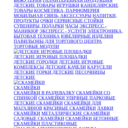
БИЖУТЕРИЯ
ГАЛАНТЕРЕЙНАЯ ПРОДУКЦИЯ
ДЕТСКИЕ ТОВАРЫ
ИГРУШКИ
КАНЦЕЛЯРСКИЕ
ТОВАРЫ
КОСМЕТИКА, ПАРФЮМЕРИЯ
МОБИЛЬНАЯ СВЯЗЬ, АКСЕССУАРЫ
НАПИТКИ,
ПРОДУКТЫ
ОЧКИ
СЕРВИСНЫЕ СТОЙКИ
СУВЕНИРЫ, ПОДАРКИ
ЧАСЫ
ЭКСПРЕСС -
МАНИКЮР
ЭКСПРЕСС - УСЛУГИ
ЭЛЕКТРОНИКА,
БЫТОВАЯ ТЕХНИКА
ЮВЕЛИРНЫЕ ИЗДЕЛИЯ
ПАВИЛЬОНЫ ДЛЯ ТОРГОВОГО ЦЕНТРА
ТОРГОВЫЕ МОДУЛИ
ДЕТСКИЕ ИГРОВЫЕ ПЛОЩАДКИ
ДЕТСКИЕ ГОРОДКИ
ДЕТСКИЕ ИГРОВЫЕ
КОМПЛЕКСЫ
ДЕТСКИЕ КАЧЕЛИ
КАРУСЕЛИ
ДЕТСКИЕ
ГОРКИ ДЕТСКИЕ
ПЕСОЧНИЦЫ
ДЕТСКИЕ
СКАМЕЙКИ
СКАМЕЙКИ В РАЗДЕВАЛКУ
СКАМЕЙКИ СО
СПИНКОЙ
СКАМЕЙКИ УЛИЧНЫЕ ПАРКОВЫЕ
ДЕТСКИЕ СКАМЕЙКИ
СКАМЕЙКИ ДЛЯ
МАГАЗИНОВ
КРАСИВЫЕ СКАМЕЙКИ
ЛАВКИ
СКАМЕЙКИ
МЕТАЛЛИЧЕСКИЕ СКАМЕЙКИ
САДОВЫЕ СКАМЕЙКИ
СКАМЕЙКИ БЕТОННЫЕ
СКАМЕЙКИ ПЛАСТИКОВЫЕ