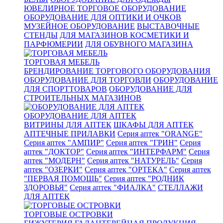
ЮВЕЛИРНОЕ ТОРГОВОЕ ОБОРУДОВАНИЕ
ОБОРУДОВАНИЕ ДЛЯ ОПТИКИ И ОЧКОВ
МУЗЕЙНОЕ ОБОРУДОВАНИЕ
ВЫСТАВОЧНЫЕ
СТЕНДЫ
ДЛЯ МАГАЗИНОВ КОСМЕТИКИ И
ПАРФЮМЕРИИ
ДЛЯ ОБУВНОГО МАГАЗИНА
ТОРГОВАЯ МЕБЕЛЬ
БРЕНДИРОВАНИЕ ТОРГОВОГО ОБОРУДОВАНИЯ
ОБОРУДОВАНИЕ ДЛЯ ТОРГОВЛИ
ОБОРУДОВАНИЕ
ДЛЯ СПОРТТОВАРОВ
ОБОРУДОВАНИЕ ДЛЯ
СТРОИТЕЛЬНЫХ МАГАЗИНОВ
ОБОРУДОВАНИЕ ДЛЯ АПТЕК
ВИТРИНЫ ДЛЯ АПТЕК
ШКАФЫ ДЛЯ АПТЕК
АПТЕЧНЫЕ ПРИЛАВКИ
Серия аптек "ORANGE"
Серия аптек "АМПИР"
Серия аптек "ГРИН"
Серия
аптек "ДОКТОР"
Серия аптек "ИНТЕРФАРМ"
Серия
аптек "МОДЕРН"
Серия аптек "НАТУРЕЛЬ"
Серия
аптек "ОЗЕРКИ"
Серия аптек "ОРТЕКА"
Серия аптек
"ПЕРВАЯ ПОМОЩЬ"
Серия аптек "РОДНИК
ЗДОРОВЬЯ"
Серия аптек "ФИАЛКА"
СТЕЛЛАЖИ
ДЛЯ АПТЕК
ТОРГОВЫЕ ОСТРОВКИ