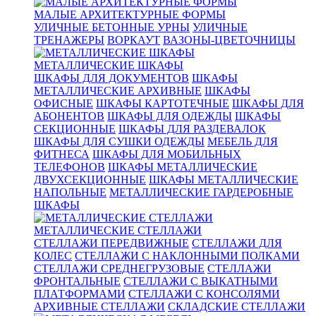
МАЛЫЕ АРХИТЕКТУРНЫЕ ФОРМЫ
УЛИЧНЫЕ БЕТОННЫЕ УРНЫ
УЛИЧНЫЕ
ТРЕНАЖЕРЫ
ВОРКАУТ
ВАЗОНЫ-ЦВЕТОЧНИЦЫ
МЕТАЛЛИЧЕСКИЕ ШКАФЫ
ШКАФЫ ДЛЯ ДОКУМЕНТОВ
ШКАФЫ
МЕТАЛЛИЧЕСКИЕ АРХИВНЫЕ
ШКАФЫ
ОФИСНЫЕ
ШКАФЫ КАРТОТЕЧНЫЕ
ШКАФЫ ДЛЯ
АБОНЕНТОВ
ШКАФЫ ДЛЯ ОДЕЖДЫ
ШКАФЫ
СЕКЦИОННЫЕ
ШКАФЫ ДЛЯ РАЗДЕВАЛОК
ШКАФЫ ДЛЯ СУШКИ ОДЕЖДЫ
МЕБЕЛЬ ДЛЯ
ФИТНЕСА
ШКАФЫ ДЛЯ МОБИЛЬНЫХ
ТЕЛЕФОНОВ
ШКАФЫ МЕТАЛЛИЧЕСКИЕ
ДВУХСЕКЦИОННЫЕ
ШКАФЫ МЕТАЛЛИЧЕСКИЕ
НАПОЛЬНЫЕ
МЕТАЛЛИЧЕСКИЕ ГАРДЕРОБНЫЕ
ШКАФЫ
МЕТАЛЛИЧЕСКИЕ СТЕЛЛАЖИ
СТЕЛЛАЖИ ПЕРЕДВИЖНЫЕ
СТЕЛЛАЖИ ДЛЯ
КОЛЕС
СТЕЛЛАЖИ С НАКЛОННЫМИ ПОЛКАМИ
СТЕЛЛАЖИ СРЕДНЕГРУЗОВЫЕ
СТЕЛЛАЖИ
ФРОНТАЛЬНЫЕ
СТЕЛЛАЖИ С ВЫКАТНЫМИ
ПЛАТФОРМАМИ
СТЕЛЛАЖИ С КОНСОЛЯМИ
АРХИВНЫЕ СТЕЛЛАЖИ
СКЛАДСКИЕ СТЕЛЛАЖИ