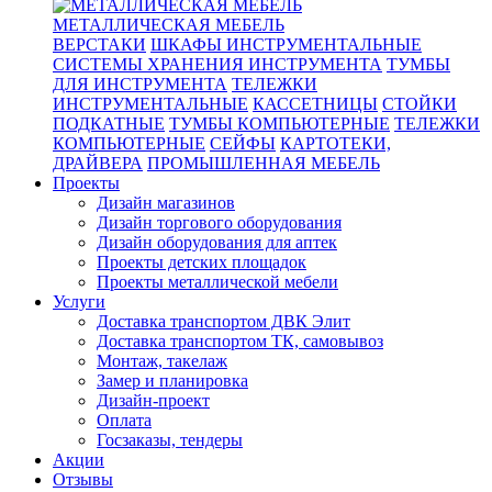
МЕТАЛЛИЧЕСКАЯ МЕБЕЛЬ
ВЕРСТАКИ
ШКАФЫ ИНСТРУМЕНТАЛЬНЫЕ
СИСТЕМЫ ХРАНЕНИЯ ИНСТРУМЕНТА
ТУМБЫ
ДЛЯ ИНСТРУМЕНТА
ТЕЛЕЖКИ
ИНСТРУМЕНТАЛЬНЫЕ
КАССЕТНИЦЫ
СТОЙКИ
ПОДКАТНЫЕ
ТУМБЫ КОМПЬЮТЕРНЫЕ
ТЕЛЕЖКИ
КОМПЬЮТЕРНЫЕ
СЕЙФЫ
КАРТОТЕКИ,
ДРАЙВЕРА
ПРОМЫШЛЕННАЯ МЕБЕЛЬ
Проекты
Дизайн магазинов
Дизайн торгового оборудования
Дизайн оборудования для аптек
Проекты детских площадок
Проекты металлической мебели
Услуги
Доставка транспортом ДВК Элит
Доставка транспортом ТК, самовывоз
Монтаж, такелаж
Замер и планировка
Дизайн-проект
Оплата
Госзаказы, тендеры
Акции
Отзывы