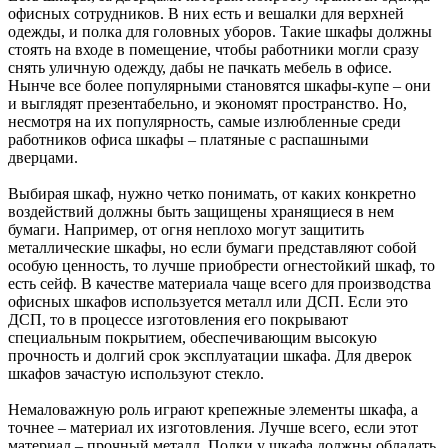
офисных сотрудников. В них есть и вешалки для верхней
одежды, и полка для головных уборов. Такие шкафы должны
стоять на входе в помещение, чтобы работники могли сразу
снять уличную одежду, дабы не пачкать мебель в офисе.
Нынче все более популярными становятся шкафы-купе – они
и выглядят презентабельно, и экономят пространство. Но,
несмотря на их популярность, самые излюбленные среди
работников офиса шкафы – платяные с распашными
дверцами.
Выбирая шкаф, нужно четко понимать, от каких конкретно
воздействий должны быть защищены хранящиеся в нем
бумаги. Например, от огня неплохо могут защитить
металлические шкафы, но если бумаги представляют собой
особую ценность, то лучше приобрести огнестойкий шкаф, то
есть сейф. В качестве материала чаще всего для производства
офисных шкафов используется металл или ДСП. Если это
ДСП, то в процессе изготовления его покрывают
специальным покрытием, обеспечивающим высокую
прочность и долгий срок эксплуатации шкафа. Для дверок
шкафов зачастую используют стекло.
Немаловажную роль играют крепежные элементы шкафа, а
точнее – материал их изготовления. Лучше всего, если этот
материал – прочный металл. Полки у шкафа должны обладать