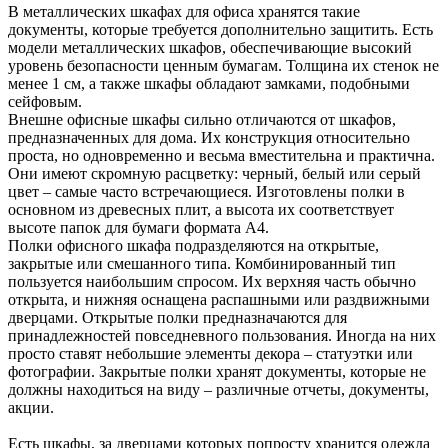
В металлических шкафах для офиса хранятся такие
документы, которые требуется дополнительно защитить. Есть
модели металлических шкафов, обеспечивающие высокий
уровень безопасности ценным бумагам. Толщина их стенок не
менее 1 см, а также шкафы обладают замками, подобными
сейфовым.
Внешне офисные шкафы сильно отличаются от шкафов,
предназначенных для дома. Их конструкция относительно
проста, но одновременно и весьма вместительна и практична.
Они имеют скромную расцветку: черный, белый или серый
цвет – самые часто встречающиеся. Изготовлены полки в
основном из древесных плит, а высота их соответствует
высоте папок для бумаги формата А4.
Полки офисного шкафа подразделяются на открытые,
закрытые или смешанного типа. Комбинированный тип
пользуется наибольшим спросом. Их верхняя часть обычно
открыта, и нижняя оснащена распашными или раздвижными
дверцами. Открытые полки предназначаются для
принадлежностей повседневного пользования. Иногда на них
просто ставят небольшие элементы декора – статуэтки или
фотографии. Закрытые полки хранят документы, которые не
должны находиться на виду – различные отчеты, документы,
акции.
Есть шкафы, за дверцами которых попросту хранится одежда