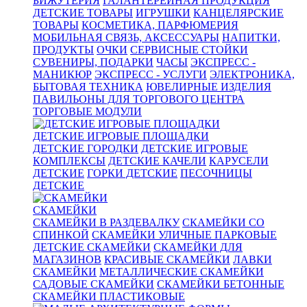
БИЖУТЕРИЯ
ГАЛАНТЕРЕЙНАЯ ПРОДУКЦИЯ
ДЕТСКИЕ ТОВАРЫ
ИГРУШКИ
КАНЦЕЛЯРСКИЕ
ТОВАРЫ
КОСМЕТИКА, ПАРФЮМЕРИЯ
МОБИЛЬНАЯ СВЯЗЬ, АКСЕССУАРЫ
НАПИТКИ,
ПРОДУКТЫ
ОЧКИ
СЕРВИСНЫЕ СТОЙКИ
СУВЕНИРЫ, ПОДАРКИ
ЧАСЫ
ЭКСПРЕСС -
МАНИКЮР
ЭКСПРЕСС - УСЛУГИ
ЭЛЕКТРОНИКА,
БЫТОВАЯ ТЕХНИКА
ЮВЕЛИРНЫЕ ИЗДЕЛИЯ
ПАВИЛЬОНЫ ДЛЯ ТОРГОВОГО ЦЕНТРА
ТОРГОВЫЕ МОДУЛИ
ДЕТСКИЕ ИГРОВЫЕ ПЛОЩАДКИ
ДЕТСКИЕ ГОРОДКИ
ДЕТСКИЕ ИГРОВЫЕ
КОМПЛЕКСЫ
ДЕТСКИЕ КАЧЕЛИ
КАРУСЕЛИ
ДЕТСКИЕ
ГОРКИ ДЕТСКИЕ
ПЕСОЧНИЦЫ
ДЕТСКИЕ
СКАМЕЙКИ
СКАМЕЙКИ В РАЗДЕВАЛКУ
СКАМЕЙКИ СО
СПИНКОЙ
СКАМЕЙКИ УЛИЧНЫЕ ПАРКОВЫЕ
ДЕТСКИЕ СКАМЕЙКИ
СКАМЕЙКИ ДЛЯ
МАГАЗИНОВ
КРАСИВЫЕ СКАМЕЙКИ
ЛАВКИ
СКАМЕЙКИ
МЕТАЛЛИЧЕСКИЕ СКАМЕЙКИ
САДОВЫЕ СКАМЕЙКИ
СКАМЕЙКИ БЕТОННЫЕ
СКАМЕЙКИ ПЛАСТИКОВЫЕ