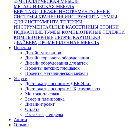
МЕТАЛЛИЧЕСКАЯ МЕБЕЛЬ
ВЕРСТАКИ
ШКАФЫ ИНСТРУМЕНТАЛЬНЫЕ
СИСТЕМЫ ХРАНЕНИЯ ИНСТРУМЕНТА
ТУМБЫ
ДЛЯ ИНСТРУМЕНТА
ТЕЛЕЖКИ
ИНСТРУМЕНТАЛЬНЫЕ
КАССЕТНИЦЫ
СТОЙКИ
ПОДКАТНЫЕ
ТУМБЫ КОМПЬЮТЕРНЫЕ
ТЕЛЕЖКИ
КОМПЬЮТЕРНЫЕ
СЕЙФЫ
КАРТОТЕКИ,
ДРАЙВЕРА
ПРОМЫШЛЕННАЯ МЕБЕЛЬ
Проекты
Дизайн магазинов
Дизайн торгового оборудования
Дизайн оборудования для аптек
Проекты детских площадок
Проекты металлической мебели
Услуги
Доставка транспортом ДВК Элит
Доставка транспортом ТК, самовывоз
Монтаж, такелаж
Замер и планировка
Дизайн-проект
Оплата
Госзаказы, тендеры
Акции
Отзывы