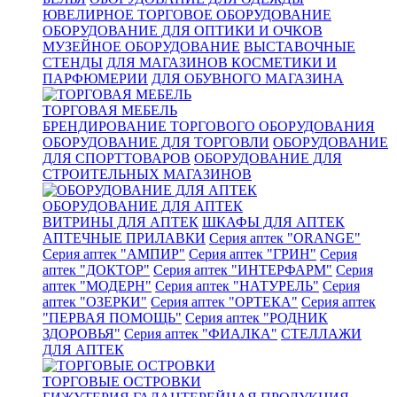
ЮВЕЛИРНОЕ ТОРГОВОЕ ОБОРУДОВАНИЕ
ОБОРУДОВАНИЕ ДЛЯ ОПТИКИ И ОЧКОВ
МУЗЕЙНОЕ ОБОРУДОВАНИЕ
ВЫСТАВОЧНЫЕ
СТЕНДЫ
ДЛЯ МАГАЗИНОВ КОСМЕТИКИ И
ПАРФЮМЕРИИ
ДЛЯ ОБУВНОГО МАГАЗИНА
ТОРГОВАЯ МЕБЕЛЬ
БРЕНДИРОВАНИЕ ТОРГОВОГО ОБОРУДОВАНИЯ
ОБОРУДОВАНИЕ ДЛЯ ТОРГОВЛИ
ОБОРУДОВАНИЕ
ДЛЯ СПОРТТОВАРОВ
ОБОРУДОВАНИЕ ДЛЯ
СТРОИТЕЛЬНЫХ МАГАЗИНОВ
ОБОРУДОВАНИЕ ДЛЯ АПТЕК
ВИТРИНЫ ДЛЯ АПТЕК
ШКАФЫ ДЛЯ АПТЕК
АПТЕЧНЫЕ ПРИЛАВКИ
Серия аптек "ORANGE"
Серия аптек "АМПИР"
Серия аптек "ГРИН"
Серия
аптек "ДОКТОР"
Серия аптек "ИНТЕРФАРМ"
Серия
аптек "МОДЕРН"
Серия аптек "НАТУРЕЛЬ"
Серия
аптек "ОЗЕРКИ"
Серия аптек "ОРТЕКА"
Серия аптек
"ПЕРВАЯ ПОМОЩЬ"
Серия аптек "РОДНИК
ЗДОРОВЬЯ"
Серия аптек "ФИАЛКА"
СТЕЛЛАЖИ
ДЛЯ АПТЕК
ТОРГОВЫЕ ОСТРОВКИ