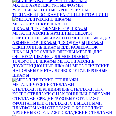
МАЛЫЕ АРХИТЕКТУРНЫЕ ФОРМЫ
УЛИЧНЫЕ БЕТОННЫЕ УРНЫ
УЛИЧНЫЕ
ТРЕНАЖЕРЫ
ВОРКАУТ
ВАЗОНЫ-ЦВЕТОЧНИЦЫ
МЕТАЛЛИЧЕСКИЕ ШКАФЫ
ШКАФЫ ДЛЯ ДОКУМЕНТОВ
ШКАФЫ
МЕТАЛЛИЧЕСКИЕ АРХИВНЫЕ
ШКАФЫ
ОФИСНЫЕ
ШКАФЫ КАРТОТЕЧНЫЕ
ШКАФЫ ДЛЯ
АБОНЕНТОВ
ШКАФЫ ДЛЯ ОДЕЖДЫ
ШКАФЫ
СЕКЦИОННЫЕ
ШКАФЫ ДЛЯ РАЗДЕВАЛОК
ШКАФЫ ДЛЯ СУШКИ ОДЕЖДЫ
МЕБЕЛЬ ДЛЯ
ФИТНЕСА
ШКАФЫ ДЛЯ МОБИЛЬНЫХ
ТЕЛЕФОНОВ
ШКАФЫ МЕТАЛЛИЧЕСКИЕ
ДВУХСЕКЦИОННЫЕ
ШКАФЫ МЕТАЛЛИЧЕСКИЕ
НАПОЛЬНЫЕ
МЕТАЛЛИЧЕСКИЕ ГАРДЕРОБНЫЕ
ШКАФЫ
МЕТАЛЛИЧЕСКИЕ СТЕЛЛАЖИ
СТЕЛЛАЖИ ПЕРЕДВИЖНЫЕ
СТЕЛЛАЖИ ДЛЯ
КОЛЕС
СТЕЛЛАЖИ С НАКЛОННЫМИ ПОЛКАМИ
СТЕЛЛАЖИ СРЕДНЕГРУЗОВЫЕ
СТЕЛЛАЖИ
ФРОНТАЛЬНЫЕ
СТЕЛЛАЖИ С ВЫКАТНЫМИ
ПЛАТФОРМАМИ
СТЕЛЛАЖИ С КОНСОЛЯМИ
АРХИВНЫЕ СТЕЛЛАЖИ
СКЛАДСКИЕ СТЕЛЛАЖИ