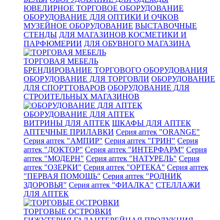
ЮВЕЛИРНОЕ ТОРГОВОЕ ОБОРУДОВАНИЕ
ОБОРУДОВАНИЕ ДЛЯ ОПТИКИ И ОЧКОВ
МУЗЕЙНОЕ ОБОРУДОВАНИЕ
ВЫСТАВОЧНЫЕ
СТЕНДЫ
ДЛЯ МАГАЗИНОВ КОСМЕТИКИ И
ПАРФЮМЕРИИ
ДЛЯ ОБУВНОГО МАГАЗИНА
ТОРГОВАЯ МЕБЕЛЬ
БРЕНДИРОВАНИЕ ТОРГОВОГО ОБОРУДОВАНИЯ
ОБОРУДОВАНИЕ ДЛЯ ТОРГОВЛИ
ОБОРУДОВАНИЕ
ДЛЯ СПОРТТОВАРОВ
ОБОРУДОВАНИЕ ДЛЯ
СТРОИТЕЛЬНЫХ МАГАЗИНОВ
ОБОРУДОВАНИЕ ДЛЯ АПТЕК
ВИТРИНЫ ДЛЯ АПТЕК
ШКАФЫ ДЛЯ АПТЕК
АПТЕЧНЫЕ ПРИЛАВКИ
Серия аптек "ORANGE"
Серия аптек "АМПИР"
Серия аптек "ГРИН"
Серия
аптек "ДОКТОР"
Серия аптек "ИНТЕРФАРМ"
Серия
аптек "МОДЕРН"
Серия аптек "НАТУРЕЛЬ"
Серия
аптек "ОЗЕРКИ"
Серия аптек "ОРТЕКА"
Серия аптек
"ПЕРВАЯ ПОМОЩЬ"
Серия аптек "РОДНИК
ЗДОРОВЬЯ"
Серия аптек "ФИАЛКА"
СТЕЛЛАЖИ
ДЛЯ АПТЕК
ТОРГОВЫЕ ОСТРОВКИ