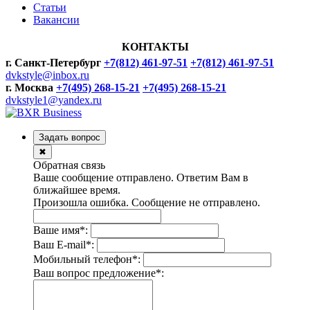
Статьи
Вакансии
КОНТАКТЫ
г. Санкт-Петербург
+7(812) 461-97-51
+7(812) 461-97-51
dvkstyle@inbox.ru
г. Москва
+7(495) 268-15-21
+7(495) 268-15-21
dvkstyle1@yandex.ru
Задать вопрос
✖
Обратная связь
Ваше сообщение отправлено. Ответим Вам в
ближайшее время.
Произошла ошибка. Сообщение не отправлено.
Ваше имя
*
:
Ваш E-mail
*
:
Мобильный телефон
*
:
Ваш вопрос предложение
*
: