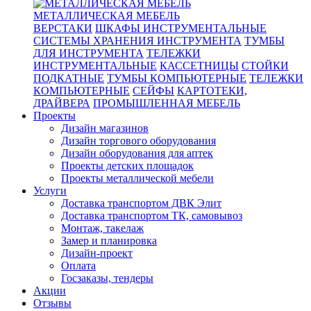
МЕТАЛЛИЧЕСКАЯ МЕБЕЛЬ
ВЕРСТАКИ
ШКАФЫ ИНСТРУМЕНТАЛЬНЫЕ
СИСТЕМЫ ХРАНЕНИЯ ИНСТРУМЕНТА
ТУМБЫ
ДЛЯ ИНСТРУМЕНТА
ТЕЛЕЖКИ
ИНСТРУМЕНТАЛЬНЫЕ
КАССЕТНИЦЫ
СТОЙКИ
ПОДКАТНЫЕ
ТУМБЫ КОМПЬЮТЕРНЫЕ
ТЕЛЕЖКИ
КОМПЬЮТЕРНЫЕ
СЕЙФЫ
КАРТОТЕКИ,
ДРАЙВЕРА
ПРОМЫШЛЕННАЯ МЕБЕЛЬ
Проекты
Дизайн магазинов
Дизайн торгового оборудования
Дизайн оборудования для аптек
Проекты детских площадок
Проекты металлической мебели
Услуги
Доставка транспортом ДВК Элит
Доставка транспортом ТК, самовывоз
Монтаж, такелаж
Замер и планировка
Дизайн-проект
Оплата
Госзаказы, тендеры
Акции
Отзывы