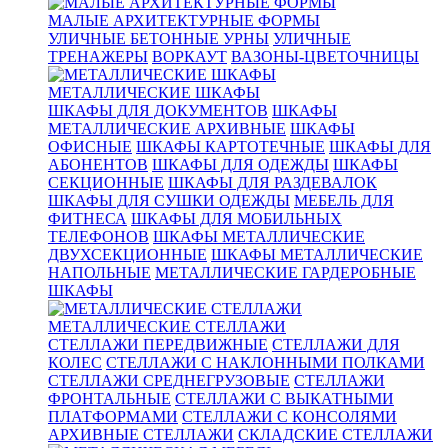
МАЛЫЕ АРХИТЕКТУРНЫЕ ФОРМЫ
УЛИЧНЫЕ БЕТОННЫЕ УРНЫ
УЛИЧНЫЕ
ТРЕНАЖЕРЫ
ВОРКАУТ
ВАЗОНЫ-ЦВЕТОЧНИЦЫ
МЕТАЛЛИЧЕСКИЕ ШКАФЫ
ШКАФЫ ДЛЯ ДОКУМЕНТОВ
ШКАФЫ
МЕТАЛЛИЧЕСКИЕ АРХИВНЫЕ
ШКАФЫ
ОФИСНЫЕ
ШКАФЫ КАРТОТЕЧНЫЕ
ШКАФЫ ДЛЯ
АБОНЕНТОВ
ШКАФЫ ДЛЯ ОДЕЖДЫ
ШКАФЫ
СЕКЦИОННЫЕ
ШКАФЫ ДЛЯ РАЗДЕВАЛОК
ШКАФЫ ДЛЯ СУШКИ ОДЕЖДЫ
МЕБЕЛЬ ДЛЯ
ФИТНЕСА
ШКАФЫ ДЛЯ МОБИЛЬНЫХ
ТЕЛЕФОНОВ
ШКАФЫ МЕТАЛЛИЧЕСКИЕ
ДВУХСЕКЦИОННЫЕ
ШКАФЫ МЕТАЛЛИЧЕСКИЕ
НАПОЛЬНЫЕ
МЕТАЛЛИЧЕСКИЕ ГАРДЕРОБНЫЕ
ШКАФЫ
МЕТАЛЛИЧЕСКИЕ СТЕЛЛАЖИ
СТЕЛЛАЖИ ПЕРЕДВИЖНЫЕ
СТЕЛЛАЖИ ДЛЯ
КОЛЕС
СТЕЛЛАЖИ С НАКЛОННЫМИ ПОЛКАМИ
СТЕЛЛАЖИ СРЕДНЕГРУЗОВЫЕ
СТЕЛЛАЖИ
ФРОНТАЛЬНЫЕ
СТЕЛЛАЖИ С ВЫКАТНЫМИ
ПЛАТФОРМАМИ
СТЕЛЛАЖИ С КОНСОЛЯМИ
АРХИВНЫЕ СТЕЛЛАЖИ
СКЛАДСКИЕ СТЕЛЛАЖИ