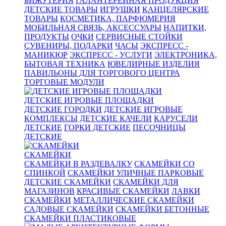
БИЖУТЕРИЯ
ГАЛАНТЕРЕЙНАЯ ПРОДУКЦИЯ
ДЕТСКИЕ ТОВАРЫ
ИГРУШКИ
КАНЦЕЛЯРСКИЕ
ТОВАРЫ
КОСМЕТИКА, ПАРФЮМЕРИЯ
МОБИЛЬНАЯ СВЯЗЬ, АКСЕССУАРЫ
НАПИТКИ,
ПРОДУКТЫ
ОЧКИ
СЕРВИСНЫЕ СТОЙКИ
СУВЕНИРЫ, ПОДАРКИ
ЧАСЫ
ЭКСПРЕСС -
МАНИКЮР
ЭКСПРЕСС - УСЛУГИ
ЭЛЕКТРОНИКА,
БЫТОВАЯ ТЕХНИКА
ЮВЕЛИРНЫЕ ИЗДЕЛИЯ
ПАВИЛЬОНЫ ДЛЯ ТОРГОВОГО ЦЕНТРА
ТОРГОВЫЕ МОДУЛИ
ДЕТСКИЕ ИГРОВЫЕ ПЛОЩАДКИ
ДЕТСКИЕ ГОРОДКИ
ДЕТСКИЕ ИГРОВЫЕ
КОМПЛЕКСЫ
ДЕТСКИЕ КАЧЕЛИ
КАРУСЕЛИ
ДЕТСКИЕ
ГОРКИ ДЕТСКИЕ
ПЕСОЧНИЦЫ
ДЕТСКИЕ
СКАМЕЙКИ
СКАМЕЙКИ В РАЗДЕВАЛКУ
СКАМЕЙКИ СО
СПИНКОЙ
СКАМЕЙКИ УЛИЧНЫЕ ПАРКОВЫЕ
ДЕТСКИЕ СКАМЕЙКИ
СКАМЕЙКИ ДЛЯ
МАГАЗИНОВ
КРАСИВЫЕ СКАМЕЙКИ
ЛАВКИ
СКАМЕЙКИ
МЕТАЛЛИЧЕСКИЕ СКАМЕЙКИ
САДОВЫЕ СКАМЕЙКИ
СКАМЕЙКИ БЕТОННЫЕ
СКАМЕЙКИ ПЛАСТИКОВЫЕ