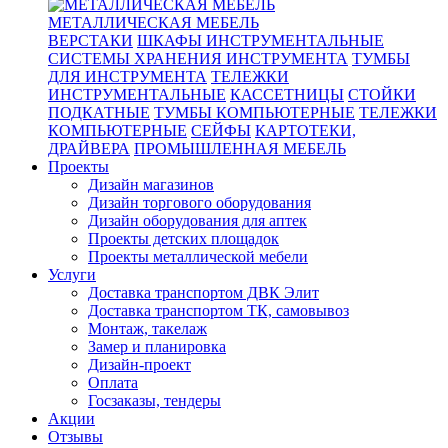
МЕТАЛЛИЧЕСКАЯ МЕБЕЛЬ
ВЕРСТАКИ
ШКАФЫ ИНСТРУМЕНТАЛЬНЫЕ
СИСТЕМЫ ХРАНЕНИЯ ИНСТРУМЕНТА
ТУМБЫ
ДЛЯ ИНСТРУМЕНТА
ТЕЛЕЖКИ
ИНСТРУМЕНТАЛЬНЫЕ
КАССЕТНИЦЫ
СТОЙКИ
ПОДКАТНЫЕ
ТУМБЫ КОМПЬЮТЕРНЫЕ
ТЕЛЕЖКИ
КОМПЬЮТЕРНЫЕ
СЕЙФЫ
КАРТОТЕКИ,
ДРАЙВЕРА
ПРОМЫШЛЕННАЯ МЕБЕЛЬ
Проекты
Дизайн магазинов
Дизайн торгового оборудования
Дизайн оборудования для аптек
Проекты детских площадок
Проекты металлической мебели
Услуги
Доставка транспортом ДВК Элит
Доставка транспортом ТК, самовывоз
Монтаж, такелаж
Замер и планировка
Дизайн-проект
Оплата
Госзаказы, тендеры
Акции
Отзывы