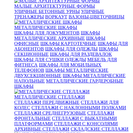
МАЛЫЕ АРХИТЕКТУРНЫЕ ФОРМЫ
УЛИЧНЫЕ БЕТОННЫЕ УРНЫ
УЛИЧНЫЕ
ТРЕНАЖЕРЫ
ВОРКАУТ
ВАЗОНЫ-ЦВЕТОЧНИЦЫ
МЕТАЛЛИЧЕСКИЕ ШКАФЫ
ШКАФЫ ДЛЯ ДОКУМЕНТОВ
ШКАФЫ
МЕТАЛЛИЧЕСКИЕ АРХИВНЫЕ
ШКАФЫ
ОФИСНЫЕ
ШКАФЫ КАРТОТЕЧНЫЕ
ШКАФЫ ДЛЯ
АБОНЕНТОВ
ШКАФЫ ДЛЯ ОДЕЖДЫ
ШКАФЫ
СЕКЦИОННЫЕ
ШКАФЫ ДЛЯ РАЗДЕВАЛОК
ШКАФЫ ДЛЯ СУШКИ ОДЕЖДЫ
МЕБЕЛЬ ДЛЯ
ФИТНЕСА
ШКАФЫ ДЛЯ МОБИЛЬНЫХ
ТЕЛЕФОНОВ
ШКАФЫ МЕТАЛЛИЧЕСКИЕ
ДВУХСЕКЦИОННЫЕ
ШКАФЫ МЕТАЛЛИЧЕСКИЕ
НАПОЛЬНЫЕ
МЕТАЛЛИЧЕСКИЕ ГАРДЕРОБНЫЕ
ШКАФЫ
МЕТАЛЛИЧЕСКИЕ СТЕЛЛАЖИ
СТЕЛЛАЖИ ПЕРЕДВИЖНЫЕ
СТЕЛЛАЖИ ДЛЯ
КОЛЕС
СТЕЛЛАЖИ С НАКЛОННЫМИ ПОЛКАМИ
СТЕЛЛАЖИ СРЕДНЕГРУЗОВЫЕ
СТЕЛЛАЖИ
ФРОНТАЛЬНЫЕ
СТЕЛЛАЖИ С ВЫКАТНЫМИ
ПЛАТФОРМАМИ
СТЕЛЛАЖИ С КОНСОЛЯМИ
АРХИВНЫЕ СТЕЛЛАЖИ
СКЛАДСКИЕ СТЕЛЛАЖИ