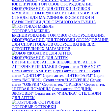
ЮВЕЛИРНОЕ ТОРГОВОЕ ОБОРУДОВАНИЕ
ОБОРУДОВАНИЕ ДЛЯ ОПТИКИ И ОЧКОВ
МУЗЕЙНОЕ ОБОРУДОВАНИЕ
ВЫСТАВОЧНЫЕ
СТЕНДЫ
ДЛЯ МАГАЗИНОВ КОСМЕТИКИ И
ПАРФЮМЕРИИ
ДЛЯ ОБУВНОГО МАГАЗИНА
ТОРГОВАЯ МЕБЕЛЬ
БРЕНДИРОВАНИЕ ТОРГОВОГО ОБОРУДОВАНИЯ
ОБОРУДОВАНИЕ ДЛЯ ТОРГОВЛИ
ОБОРУДОВАНИЕ
ДЛЯ СПОРТТОВАРОВ
ОБОРУДОВАНИЕ ДЛЯ
СТРОИТЕЛЬНЫХ МАГАЗИНОВ
ОБОРУДОВАНИЕ ДЛЯ АПТЕК
ВИТРИНЫ ДЛЯ АПТЕК
ШКАФЫ ДЛЯ АПТЕК
АПТЕЧНЫЕ ПРИЛАВКИ
Серия аптек "ORANGE"
Серия аптек "АМПИР"
Серия аптек "ГРИН"
Серия
аптек "ДОКТОР"
Серия аптек "ИНТЕРФАРМ"
Серия
аптек "МОДЕРН"
Серия аптек "НАТУРЕЛЬ"
Серия
аптек "ОЗЕРКИ"
Серия аптек "ОРТЕКА"
Серия аптек
"ПЕРВАЯ ПОМОЩЬ"
Серия аптек "РОДНИК
ЗДОРОВЬЯ"
Серия аптек "ФИАЛКА"
СТЕЛЛАЖИ
ДЛЯ АПТЕК
ТОРГОВЫЕ ОСТРОВКИ