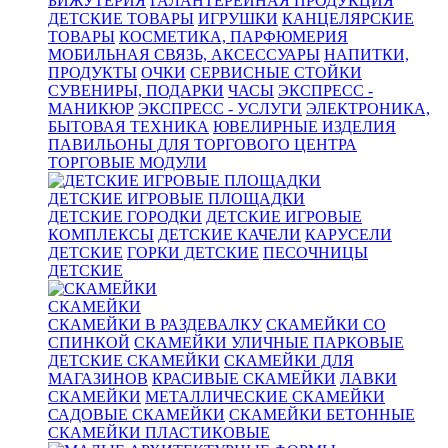
БИЖУТЕРИЯ
ГАЛАНТЕРЕЙНАЯ ПРОДУКЦИЯ
ДЕТСКИЕ ТОВАРЫ
ИГРУШКИ
КАНЦЕЛЯРСКИЕ
ТОВАРЫ
КОСМЕТИКА, ПАРФЮМЕРИЯ
МОБИЛЬНАЯ СВЯЗЬ, АКСЕССУАРЫ
НАПИТКИ,
ПРОДУКТЫ
ОЧКИ
СЕРВИСНЫЕ СТОЙКИ
СУВЕНИРЫ, ПОДАРКИ
ЧАСЫ
ЭКСПРЕСС -
МАНИКЮР
ЭКСПРЕСС - УСЛУГИ
ЭЛЕКТРОНИКА,
БЫТОВАЯ ТЕХНИКА
ЮВЕЛИРНЫЕ ИЗДЕЛИЯ
ПАВИЛЬОНЫ ДЛЯ ТОРГОВОГО ЦЕНТРА
ТОРГОВЫЕ МОДУЛИ
ДЕТСКИЕ ИГРОВЫЕ ПЛОЩАДКИ
ДЕТСКИЕ ГОРОДКИ
ДЕТСКИЕ ИГРОВЫЕ
КОМПЛЕКСЫ
ДЕТСКИЕ КАЧЕЛИ
КАРУСЕЛИ
ДЕТСКИЕ
ГОРКИ ДЕТСКИЕ
ПЕСОЧНИЦЫ
ДЕТСКИЕ
СКАМЕЙКИ
СКАМЕЙКИ В РАЗДЕВАЛКУ
СКАМЕЙКИ СО
СПИНКОЙ
СКАМЕЙКИ УЛИЧНЫЕ ПАРКОВЫЕ
ДЕТСКИЕ СКАМЕЙКИ
СКАМЕЙКИ ДЛЯ
МАГАЗИНОВ
КРАСИВЫЕ СКАМЕЙКИ
ЛАВКИ
СКАМЕЙКИ
МЕТАЛЛИЧЕСКИЕ СКАМЕЙКИ
САДОВЫЕ СКАМЕЙКИ
СКАМЕЙКИ БЕТОННЫЕ
СКАМЕЙКИ ПЛАСТИКОВЫЕ