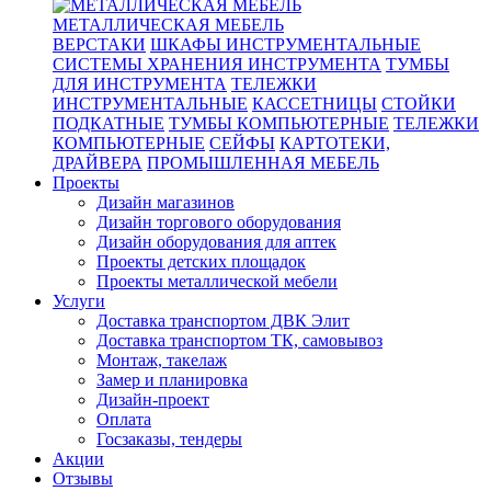
МЕТАЛЛИЧЕСКАЯ МЕБЕЛЬ
ВЕРСТАКИ
ШКАФЫ ИНСТРУМЕНТАЛЬНЫЕ
СИСТЕМЫ ХРАНЕНИЯ ИНСТРУМЕНТА
ТУМБЫ
ДЛЯ ИНСТРУМЕНТА
ТЕЛЕЖКИ
ИНСТРУМЕНТАЛЬНЫЕ
КАССЕТНИЦЫ
СТОЙКИ
ПОДКАТНЫЕ
ТУМБЫ КОМПЬЮТЕРНЫЕ
ТЕЛЕЖКИ
КОМПЬЮТЕРНЫЕ
СЕЙФЫ
КАРТОТЕКИ,
ДРАЙВЕРА
ПРОМЫШЛЕННАЯ МЕБЕЛЬ
Проекты
Дизайн магазинов
Дизайн торгового оборудования
Дизайн оборудования для аптек
Проекты детских площадок
Проекты металлической мебели
Услуги
Доставка транспортом ДВК Элит
Доставка транспортом ТК, самовывоз
Монтаж, такелаж
Замер и планировка
Дизайн-проект
Оплата
Госзаказы, тендеры
Акции
Отзывы