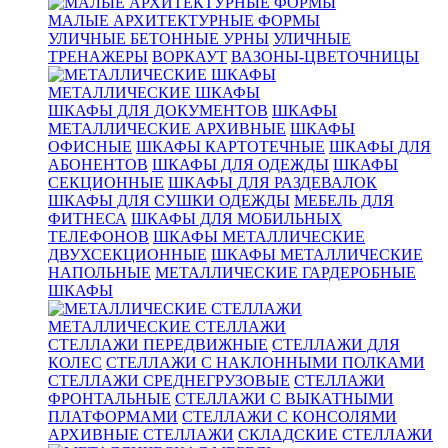
МАЛЫЕ АРХИТЕКТУРНЫЕ ФОРМЫ
УЛИЧНЫЕ БЕТОННЫЕ УРНЫ
УЛИЧНЫЕ
ТРЕНАЖЕРЫ
ВОРКАУТ
ВАЗОНЫ-ЦВЕТОЧНИЦЫ
МЕТАЛЛИЧЕСКИЕ ШКАФЫ
ШКАФЫ ДЛЯ ДОКУМЕНТОВ
ШКАФЫ
МЕТАЛЛИЧЕСКИЕ АРХИВНЫЕ
ШКАФЫ
ОФИСНЫЕ
ШКАФЫ КАРТОТЕЧНЫЕ
ШКАФЫ ДЛЯ
АБОНЕНТОВ
ШКАФЫ ДЛЯ ОДЕЖДЫ
ШКАФЫ
СЕКЦИОННЫЕ
ШКАФЫ ДЛЯ РАЗДЕВАЛОК
ШКАФЫ ДЛЯ СУШКИ ОДЕЖДЫ
МЕБЕЛЬ ДЛЯ
ФИТНЕСА
ШКАФЫ ДЛЯ МОБИЛЬНЫХ
ТЕЛЕФОНОВ
ШКАФЫ МЕТАЛЛИЧЕСКИЕ
ДВУХСЕКЦИОННЫЕ
ШКАФЫ МЕТАЛЛИЧЕСКИЕ
НАПОЛЬНЫЕ
МЕТАЛЛИЧЕСКИЕ ГАРДЕРОБНЫЕ
ШКАФЫ
МЕТАЛЛИЧЕСКИЕ СТЕЛЛАЖИ
СТЕЛЛАЖИ ПЕРЕДВИЖНЫЕ
СТЕЛЛАЖИ ДЛЯ
КОЛЕС
СТЕЛЛАЖИ С НАКЛОННЫМИ ПОЛКАМИ
СТЕЛЛАЖИ СРЕДНЕГРУЗОВЫЕ
СТЕЛЛАЖИ
ФРОНТАЛЬНЫЕ
СТЕЛЛАЖИ С ВЫКАТНЫМИ
ПЛАТФОРМАМИ
СТЕЛЛАЖИ С КОНСОЛЯМИ
АРХИВНЫЕ СТЕЛЛАЖИ
СКЛАДСКИЕ СТЕЛЛАЖИ