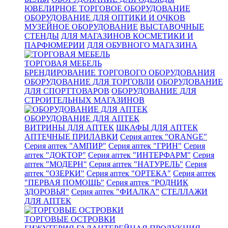
ЮВЕЛИРНОЕ ТОРГОВОЕ ОБОРУДОВАНИЕ
ОБОРУДОВАНИЕ ДЛЯ ОПТИКИ И ОЧКОВ
МУЗЕЙНОЕ ОБОРУДОВАНИЕ
ВЫСТАВОЧНЫЕ
СТЕНДЫ
ДЛЯ МАГАЗИНОВ КОСМЕТИКИ И
ПАРФЮМЕРИИ
ДЛЯ ОБУВНОГО МАГАЗИНА
ТОРГОВАЯ МЕБЕЛЬ
БРЕНДИРОВАНИЕ ТОРГОВОГО ОБОРУДОВАНИЯ
ОБОРУДОВАНИЕ ДЛЯ ТОРГОВЛИ
ОБОРУДОВАНИЕ
ДЛЯ СПОРТТОВАРОВ
ОБОРУДОВАНИЕ ДЛЯ
СТРОИТЕЛЬНЫХ МАГАЗИНОВ
ОБОРУДОВАНИЕ ДЛЯ АПТЕК
ВИТРИНЫ ДЛЯ АПТЕК
ШКАФЫ ДЛЯ АПТЕК
АПТЕЧНЫЕ ПРИЛАВКИ
Серия аптек "ORANGE"
Серия аптек "АМПИР"
Серия аптек "ГРИН"
Серия
аптек "ДОКТОР"
Серия аптек "ИНТЕРФАРМ"
Серия
аптек "МОДЕРН"
Серия аптек "НАТУРЕЛЬ"
Серия
аптек "ОЗЕРКИ"
Серия аптек "ОРТЕКА"
Серия аптек
"ПЕРВАЯ ПОМОЩЬ"
Серия аптек "РОДНИК
ЗДОРОВЬЯ"
Серия аптек "ФИАЛКА"
СТЕЛЛАЖИ
ДЛЯ АПТЕК
ТОРГОВЫЕ ОСТРОВКИ