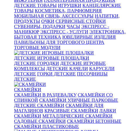
БИЖУТЕРИЯ
ГАЛАНТЕРЕЙНАЯ ПРОДУКЦИЯ
ДЕТСКИЕ ТОВАРЫ
ИГРУШКИ
КАНЦЕЛЯРСКИЕ
ТОВАРЫ
КОСМЕТИКА, ПАРФЮМЕРИЯ
МОБИЛЬНАЯ СВЯЗЬ, АКСЕССУАРЫ
НАПИТКИ,
ПРОДУКТЫ
ОЧКИ
СЕРВИСНЫЕ СТОЙКИ
СУВЕНИРЫ, ПОДАРКИ
ЧАСЫ
ЭКСПРЕСС -
МАНИКЮР
ЭКСПРЕСС - УСЛУГИ
ЭЛЕКТРОНИКА,
БЫТОВАЯ ТЕХНИКА
ЮВЕЛИРНЫЕ ИЗДЕЛИЯ
ПАВИЛЬОНЫ ДЛЯ ТОРГОВОГО ЦЕНТРА
ТОРГОВЫЕ МОДУЛИ
ДЕТСКИЕ ИГРОВЫЕ ПЛОЩАДКИ
ДЕТСКИЕ ГОРОДКИ
ДЕТСКИЕ ИГРОВЫЕ
КОМПЛЕКСЫ
ДЕТСКИЕ КАЧЕЛИ
КАРУСЕЛИ
ДЕТСКИЕ
ГОРКИ ДЕТСКИЕ
ПЕСОЧНИЦЫ
ДЕТСКИЕ
СКАМЕЙКИ
СКАМЕЙКИ В РАЗДЕВАЛКУ
СКАМЕЙКИ СО
СПИНКОЙ
СКАМЕЙКИ УЛИЧНЫЕ ПАРКОВЫЕ
ДЕТСКИЕ СКАМЕЙКИ
СКАМЕЙКИ ДЛЯ
МАГАЗИНОВ
КРАСИВЫЕ СКАМЕЙКИ
ЛАВКИ
СКАМЕЙКИ
МЕТАЛЛИЧЕСКИЕ СКАМЕЙКИ
САДОВЫЕ СКАМЕЙКИ
СКАМЕЙКИ БЕТОННЫЕ
СКАМЕЙКИ ПЛАСТИКОВЫЕ