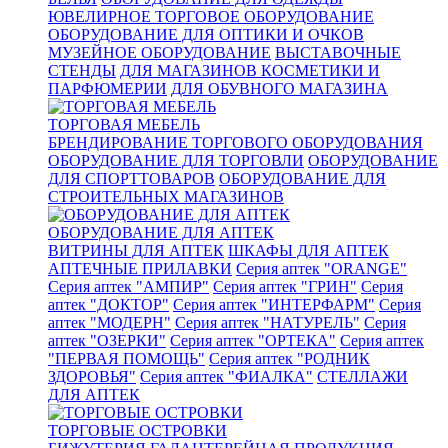
ЮВЕЛИРНОЕ ТОРГОВОЕ ОБОРУДОВАНИЕ
ОБОРУДОВАНИЕ ДЛЯ ОПТИКИ И ОЧКОВ
МУЗЕЙНОЕ ОБОРУДОВАНИЕ
ВЫСТАВОЧНЫЕ
СТЕНДЫ
ДЛЯ МАГАЗИНОВ КОСМЕТИКИ И
ПАРФЮМЕРИИ
ДЛЯ ОБУВНОГО МАГАЗИНА
ТОРГОВАЯ МЕБЕЛЬ
БРЕНДИРОВАНИЕ ТОРГОВОГО ОБОРУДОВАНИЯ
ОБОРУДОВАНИЕ ДЛЯ ТОРГОВЛИ
ОБОРУДОВАНИЕ
ДЛЯ СПОРТТОВАРОВ
ОБОРУДОВАНИЕ ДЛЯ
СТРОИТЕЛЬНЫХ МАГАЗИНОВ
ОБОРУДОВАНИЕ ДЛЯ АПТЕК
ВИТРИНЫ ДЛЯ АПТЕК
ШКАФЫ ДЛЯ АПТЕК
АПТЕЧНЫЕ ПРИЛАВКИ
Серия аптек "ORANGE"
Серия аптек "АМПИР"
Серия аптек "ГРИН"
Серия
аптек "ДОКТОР"
Серия аптек "ИНТЕРФАРМ"
Серия
аптек "МОДЕРН"
Серия аптек "НАТУРЕЛЬ"
Серия
аптек "ОЗЕРКИ"
Серия аптек "ОРТЕКА"
Серия аптек
"ПЕРВАЯ ПОМОЩЬ"
Серия аптек "РОДНИК
ЗДОРОВЬЯ"
Серия аптек "ФИАЛКА"
СТЕЛЛАЖИ
ДЛЯ АПТЕК
ТОРГОВЫЕ ОСТРОВКИ