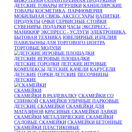
БИЖУТЕРИЯ
ГАЛАНТЕРЕЙНАЯ ПРОДУКЦИЯ
ДЕТСКИЕ ТОВАРЫ
ИГРУШКИ
КАНЦЕЛЯРСКИЕ
ТОВАРЫ
КОСМЕТИКА, ПАРФЮМЕРИЯ
МОБИЛЬНАЯ СВЯЗЬ, АКСЕССУАРЫ
НАПИТКИ,
ПРОДУКТЫ
ОЧКИ
СЕРВИСНЫЕ СТОЙКИ
СУВЕНИРЫ, ПОДАРКИ
ЧАСЫ
ЭКСПРЕСС -
МАНИКЮР
ЭКСПРЕСС - УСЛУГИ
ЭЛЕКТРОНИКА,
БЫТОВАЯ ТЕХНИКА
ЮВЕЛИРНЫЕ ИЗДЕЛИЯ
ПАВИЛЬОНЫ ДЛЯ ТОРГОВОГО ЦЕНТРА
ТОРГОВЫЕ МОДУЛИ
ДЕТСКИЕ ИГРОВЫЕ ПЛОЩАДКИ
ДЕТСКИЕ ГОРОДКИ
ДЕТСКИЕ ИГРОВЫЕ
КОМПЛЕКСЫ
ДЕТСКИЕ КАЧЕЛИ
КАРУСЕЛИ
ДЕТСКИЕ
ГОРКИ ДЕТСКИЕ
ПЕСОЧНИЦЫ
ДЕТСКИЕ
СКАМЕЙКИ
СКАМЕЙКИ В РАЗДЕВАЛКУ
СКАМЕЙКИ СО
СПИНКОЙ
СКАМЕЙКИ УЛИЧНЫЕ ПАРКОВЫЕ
ДЕТСКИЕ СКАМЕЙКИ
СКАМЕЙКИ ДЛЯ
МАГАЗИНОВ
КРАСИВЫЕ СКАМЕЙКИ
ЛАВКИ
СКАМЕЙКИ
МЕТАЛЛИЧЕСКИЕ СКАМЕЙКИ
САДОВЫЕ СКАМЕЙКИ
СКАМЕЙКИ БЕТОННЫЕ
СКАМЕЙКИ ПЛАСТИКОВЫЕ