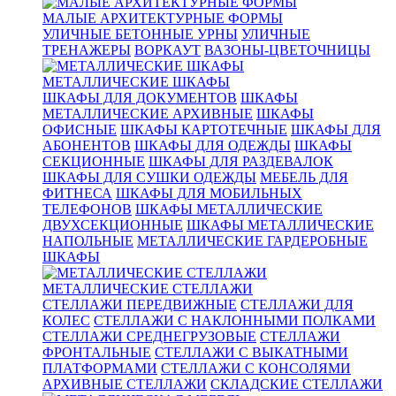
МАЛЫЕ АРХИТЕКТУРНЫЕ ФОРМЫ
УЛИЧНЫЕ БЕТОННЫЕ УРНЫ
УЛИЧНЫЕ
ТРЕНАЖЕРЫ
ВОРКАУТ
ВАЗОНЫ-ЦВЕТОЧНИЦЫ
МЕТАЛЛИЧЕСКИЕ ШКАФЫ
ШКАФЫ ДЛЯ ДОКУМЕНТОВ
ШКАФЫ
МЕТАЛЛИЧЕСКИЕ АРХИВНЫЕ
ШКАФЫ
ОФИСНЫЕ
ШКАФЫ КАРТОТЕЧНЫЕ
ШКАФЫ ДЛЯ
АБОНЕНТОВ
ШКАФЫ ДЛЯ ОДЕЖДЫ
ШКАФЫ
СЕКЦИОННЫЕ
ШКАФЫ ДЛЯ РАЗДЕВАЛОК
ШКАФЫ ДЛЯ СУШКИ ОДЕЖДЫ
МЕБЕЛЬ ДЛЯ
ФИТНЕСА
ШКАФЫ ДЛЯ МОБИЛЬНЫХ
ТЕЛЕФОНОВ
ШКАФЫ МЕТАЛЛИЧЕСКИЕ
ДВУХСЕКЦИОННЫЕ
ШКАФЫ МЕТАЛЛИЧЕСКИЕ
НАПОЛЬНЫЕ
МЕТАЛЛИЧЕСКИЕ ГАРДЕРОБНЫЕ
ШКАФЫ
МЕТАЛЛИЧЕСКИЕ СТЕЛЛАЖИ
СТЕЛЛАЖИ ПЕРЕДВИЖНЫЕ
СТЕЛЛАЖИ ДЛЯ
КОЛЕС
СТЕЛЛАЖИ С НАКЛОННЫМИ ПОЛКАМИ
СТЕЛЛАЖИ СРЕДНЕГРУЗОВЫЕ
СТЕЛЛАЖИ
ФРОНТАЛЬНЫЕ
СТЕЛЛАЖИ С ВЫКАТНЫМИ
ПЛАТФОРМАМИ
СТЕЛЛАЖИ С КОНСОЛЯМИ
АРХИВНЫЕ СТЕЛЛАЖИ
СКЛАДСКИЕ СТЕЛЛАЖИ