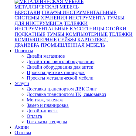
МЕТАЛЛИЧЕСКАЯ МЕБЕЛЬ
ВЕРСТАКИ
ШКАФЫ ИНСТРУМЕНТАЛЬНЫЕ
СИСТЕМЫ ХРАНЕНИЯ ИНСТРУМЕНТА
ТУМБЫ
ДЛЯ ИНСТРУМЕНТА
ТЕЛЕЖКИ
ИНСТРУМЕНТАЛЬНЫЕ
КАССЕТНИЦЫ
СТОЙКИ
ПОДКАТНЫЕ
ТУМБЫ КОМПЬЮТЕРНЫЕ
ТЕЛЕЖКИ
КОМПЬЮТЕРНЫЕ
СЕЙФЫ
КАРТОТЕКИ,
ДРАЙВЕРА
ПРОМЫШЛЕННАЯ МЕБЕЛЬ
Проекты
Дизайн магазинов
Дизайн торгового оборудования
Дизайн оборудования для аптек
Проекты детских площадок
Проекты металлической мебели
Услуги
Доставка транспортом ДВК Элит
Доставка транспортом ТК, самовывоз
Монтаж, такелаж
Замер и планировка
Дизайн-проект
Оплата
Госзаказы, тендеры
Акции
Отзывы