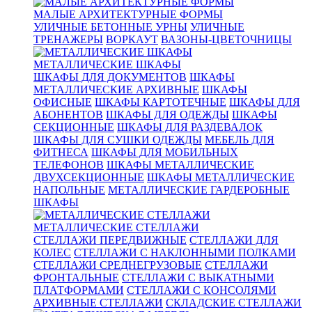
МАЛЫЕ АРХИТЕКТУРНЫЕ ФОРМЫ
УЛИЧНЫЕ БЕТОННЫЕ УРНЫ
УЛИЧНЫЕ
ТРЕНАЖЕРЫ
ВОРКАУТ
ВАЗОНЫ-ЦВЕТОЧНИЦЫ
МЕТАЛЛИЧЕСКИЕ ШКАФЫ
ШКАФЫ ДЛЯ ДОКУМЕНТОВ
ШКАФЫ
МЕТАЛЛИЧЕСКИЕ АРХИВНЫЕ
ШКАФЫ
ОФИСНЫЕ
ШКАФЫ КАРТОТЕЧНЫЕ
ШКАФЫ ДЛЯ
АБОНЕНТОВ
ШКАФЫ ДЛЯ ОДЕЖДЫ
ШКАФЫ
СЕКЦИОННЫЕ
ШКАФЫ ДЛЯ РАЗДЕВАЛОК
ШКАФЫ ДЛЯ СУШКИ ОДЕЖДЫ
МЕБЕЛЬ ДЛЯ
ФИТНЕСА
ШКАФЫ ДЛЯ МОБИЛЬНЫХ
ТЕЛЕФОНОВ
ШКАФЫ МЕТАЛЛИЧЕСКИЕ
ДВУХСЕКЦИОННЫЕ
ШКАФЫ МЕТАЛЛИЧЕСКИЕ
НАПОЛЬНЫЕ
МЕТАЛЛИЧЕСКИЕ ГАРДЕРОБНЫЕ
ШКАФЫ
МЕТАЛЛИЧЕСКИЕ СТЕЛЛАЖИ
СТЕЛЛАЖИ ПЕРЕДВИЖНЫЕ
СТЕЛЛАЖИ ДЛЯ
КОЛЕС
СТЕЛЛАЖИ С НАКЛОННЫМИ ПОЛКАМИ
СТЕЛЛАЖИ СРЕДНЕГРУЗОВЫЕ
СТЕЛЛАЖИ
ФРОНТАЛЬНЫЕ
СТЕЛЛАЖИ С ВЫКАТНЫМИ
ПЛАТФОРМАМИ
СТЕЛЛАЖИ С КОНСОЛЯМИ
АРХИВНЫЕ СТЕЛЛАЖИ
СКЛАДСКИЕ СТЕЛЛАЖИ