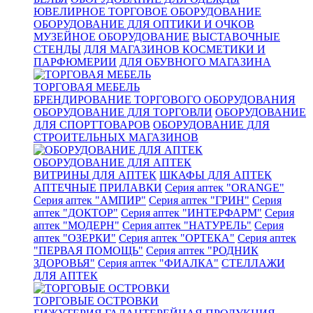
ЮВЕЛИРНОЕ ТОРГОВОЕ ОБОРУДОВАНИЕ
ОБОРУДОВАНИЕ ДЛЯ ОПТИКИ И ОЧКОВ
МУЗЕЙНОЕ ОБОРУДОВАНИЕ
ВЫСТАВОЧНЫЕ
СТЕНДЫ
ДЛЯ МАГАЗИНОВ КОСМЕТИКИ И
ПАРФЮМЕРИИ
ДЛЯ ОБУВНОГО МАГАЗИНА
ТОРГОВАЯ МЕБЕЛЬ
БРЕНДИРОВАНИЕ ТОРГОВОГО ОБОРУДОВАНИЯ
ОБОРУДОВАНИЕ ДЛЯ ТОРГОВЛИ
ОБОРУДОВАНИЕ
ДЛЯ СПОРТТОВАРОВ
ОБОРУДОВАНИЕ ДЛЯ
СТРОИТЕЛЬНЫХ МАГАЗИНОВ
ОБОРУДОВАНИЕ ДЛЯ АПТЕК
ВИТРИНЫ ДЛЯ АПТЕК
ШКАФЫ ДЛЯ АПТЕК
АПТЕЧНЫЕ ПРИЛАВКИ
Серия аптек "ORANGE"
Серия аптек "АМПИР"
Серия аптек "ГРИН"
Серия
аптек "ДОКТОР"
Серия аптек "ИНТЕРФАРМ"
Серия
аптек "МОДЕРН"
Серия аптек "НАТУРЕЛЬ"
Серия
аптек "ОЗЕРКИ"
Серия аптек "ОРТЕКА"
Серия аптек
"ПЕРВАЯ ПОМОЩЬ"
Серия аптек "РОДНИК
ЗДОРОВЬЯ"
Серия аптек "ФИАЛКА"
СТЕЛЛАЖИ
ДЛЯ АПТЕК
ТОРГОВЫЕ ОСТРОВКИ