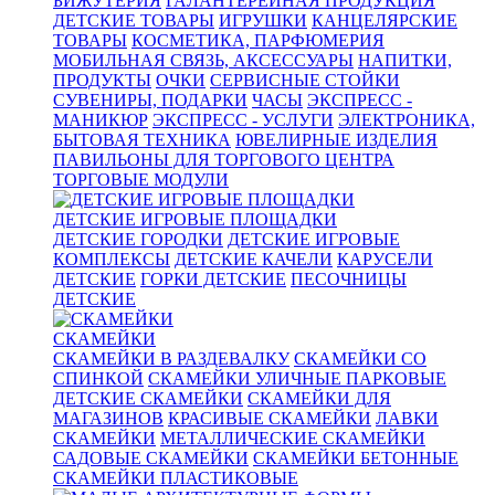
БИЖУТЕРИЯ
ГАЛАНТЕРЕЙНАЯ ПРОДУКЦИЯ
ДЕТСКИЕ ТОВАРЫ
ИГРУШКИ
КАНЦЕЛЯРСКИЕ
ТОВАРЫ
КОСМЕТИКА, ПАРФЮМЕРИЯ
МОБИЛЬНАЯ СВЯЗЬ, АКСЕССУАРЫ
НАПИТКИ,
ПРОДУКТЫ
ОЧКИ
СЕРВИСНЫЕ СТОЙКИ
СУВЕНИРЫ, ПОДАРКИ
ЧАСЫ
ЭКСПРЕСС -
МАНИКЮР
ЭКСПРЕСС - УСЛУГИ
ЭЛЕКТРОНИКА,
БЫТОВАЯ ТЕХНИКА
ЮВЕЛИРНЫЕ ИЗДЕЛИЯ
ПАВИЛЬОНЫ ДЛЯ ТОРГОВОГО ЦЕНТРА
ТОРГОВЫЕ МОДУЛИ
ДЕТСКИЕ ИГРОВЫЕ ПЛОЩАДКИ
ДЕТСКИЕ ГОРОДКИ
ДЕТСКИЕ ИГРОВЫЕ
КОМПЛЕКСЫ
ДЕТСКИЕ КАЧЕЛИ
КАРУСЕЛИ
ДЕТСКИЕ
ГОРКИ ДЕТСКИЕ
ПЕСОЧНИЦЫ
ДЕТСКИЕ
СКАМЕЙКИ
СКАМЕЙКИ В РАЗДЕВАЛКУ
СКАМЕЙКИ СО
СПИНКОЙ
СКАМЕЙКИ УЛИЧНЫЕ ПАРКОВЫЕ
ДЕТСКИЕ СКАМЕЙКИ
СКАМЕЙКИ ДЛЯ
МАГАЗИНОВ
КРАСИВЫЕ СКАМЕЙКИ
ЛАВКИ
СКАМЕЙКИ
МЕТАЛЛИЧЕСКИЕ СКАМЕЙКИ
САДОВЫЕ СКАМЕЙКИ
СКАМЕЙКИ БЕТОННЫЕ
СКАМЕЙКИ ПЛАСТИКОВЫЕ