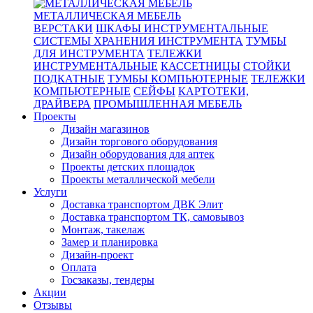
МЕТАЛЛИЧЕСКАЯ МЕБЕЛЬ
ВЕРСТАКИ
ШКАФЫ ИНСТРУМЕНТАЛЬНЫЕ
СИСТЕМЫ ХРАНЕНИЯ ИНСТРУМЕНТА
ТУМБЫ
ДЛЯ ИНСТРУМЕНТА
ТЕЛЕЖКИ
ИНСТРУМЕНТАЛЬНЫЕ
КАССЕТНИЦЫ
СТОЙКИ
ПОДКАТНЫЕ
ТУМБЫ КОМПЬЮТЕРНЫЕ
ТЕЛЕЖКИ
КОМПЬЮТЕРНЫЕ
СЕЙФЫ
КАРТОТЕКИ,
ДРАЙВЕРА
ПРОМЫШЛЕННАЯ МЕБЕЛЬ
Проекты
Дизайн магазинов
Дизайн торгового оборудования
Дизайн оборудования для аптек
Проекты детских площадок
Проекты металлической мебели
Услуги
Доставка транспортом ДВК Элит
Доставка транспортом ТК, самовывоз
Монтаж, такелаж
Замер и планировка
Дизайн-проект
Оплата
Госзаказы, тендеры
Акции
Отзывы