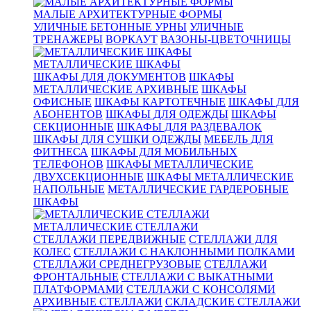
МАЛЫЕ АРХИТЕКТУРНЫЕ ФОРМЫ
УЛИЧНЫЕ БЕТОННЫЕ УРНЫ
УЛИЧНЫЕ
ТРЕНАЖЕРЫ
ВОРКАУТ
ВАЗОНЫ-ЦВЕТОЧНИЦЫ
МЕТАЛЛИЧЕСКИЕ ШКАФЫ
ШКАФЫ ДЛЯ ДОКУМЕНТОВ
ШКАФЫ
МЕТАЛЛИЧЕСКИЕ АРХИВНЫЕ
ШКАФЫ
ОФИСНЫЕ
ШКАФЫ КАРТОТЕЧНЫЕ
ШКАФЫ ДЛЯ
АБОНЕНТОВ
ШКАФЫ ДЛЯ ОДЕЖДЫ
ШКАФЫ
СЕКЦИОННЫЕ
ШКАФЫ ДЛЯ РАЗДЕВАЛОК
ШКАФЫ ДЛЯ СУШКИ ОДЕЖДЫ
МЕБЕЛЬ ДЛЯ
ФИТНЕСА
ШКАФЫ ДЛЯ МОБИЛЬНЫХ
ТЕЛЕФОНОВ
ШКАФЫ МЕТАЛЛИЧЕСКИЕ
ДВУХСЕКЦИОННЫЕ
ШКАФЫ МЕТАЛЛИЧЕСКИЕ
НАПОЛЬНЫЕ
МЕТАЛЛИЧЕСКИЕ ГАРДЕРОБНЫЕ
ШКАФЫ
МЕТАЛЛИЧЕСКИЕ СТЕЛЛАЖИ
СТЕЛЛАЖИ ПЕРЕДВИЖНЫЕ
СТЕЛЛАЖИ ДЛЯ
КОЛЕС
СТЕЛЛАЖИ С НАКЛОННЫМИ ПОЛКАМИ
СТЕЛЛАЖИ СРЕДНЕГРУЗОВЫЕ
СТЕЛЛАЖИ
ФРОНТАЛЬНЫЕ
СТЕЛЛАЖИ С ВЫКАТНЫМИ
ПЛАТФОРМАМИ
СТЕЛЛАЖИ С КОНСОЛЯМИ
АРХИВНЫЕ СТЕЛЛАЖИ
СКЛАДСКИЕ СТЕЛЛАЖИ