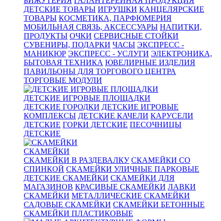
БИЖУТЕРИЯ
ГАЛАНТЕРЕЙНАЯ ПРОДУКЦИЯ
ДЕТСКИЕ ТОВАРЫ
ИГРУШКИ
КАНЦЕЛЯРСКИЕ
ТОВАРЫ
КОСМЕТИКА, ПАРФЮМЕРИЯ
МОБИЛЬНАЯ СВЯЗЬ, АКСЕССУАРЫ
НАПИТКИ,
ПРОДУКТЫ
ОЧКИ
СЕРВИСНЫЕ СТОЙКИ
СУВЕНИРЫ, ПОДАРКИ
ЧАСЫ
ЭКСПРЕСС -
МАНИКЮР
ЭКСПРЕСС - УСЛУГИ
ЭЛЕКТРОНИКА,
БЫТОВАЯ ТЕХНИКА
ЮВЕЛИРНЫЕ ИЗДЕЛИЯ
ПАВИЛЬОНЫ ДЛЯ ТОРГОВОГО ЦЕНТРА
ТОРГОВЫЕ МОДУЛИ
ДЕТСКИЕ ИГРОВЫЕ ПЛОЩАДКИ
ДЕТСКИЕ ГОРОДКИ
ДЕТСКИЕ ИГРОВЫЕ
КОМПЛЕКСЫ
ДЕТСКИЕ КАЧЕЛИ
КАРУСЕЛИ
ДЕТСКИЕ
ГОРКИ ДЕТСКИЕ
ПЕСОЧНИЦЫ
ДЕТСКИЕ
СКАМЕЙКИ
СКАМЕЙКИ В РАЗДЕВАЛКУ
СКАМЕЙКИ СО
СПИНКОЙ
СКАМЕЙКИ УЛИЧНЫЕ ПАРКОВЫЕ
ДЕТСКИЕ СКАМЕЙКИ
СКАМЕЙКИ ДЛЯ
МАГАЗИНОВ
КРАСИВЫЕ СКАМЕЙКИ
ЛАВКИ
СКАМЕЙКИ
МЕТАЛЛИЧЕСКИЕ СКАМЕЙКИ
САДОВЫЕ СКАМЕЙКИ
СКАМЕЙКИ БЕТОННЫЕ
СКАМЕЙКИ ПЛАСТИКОВЫЕ