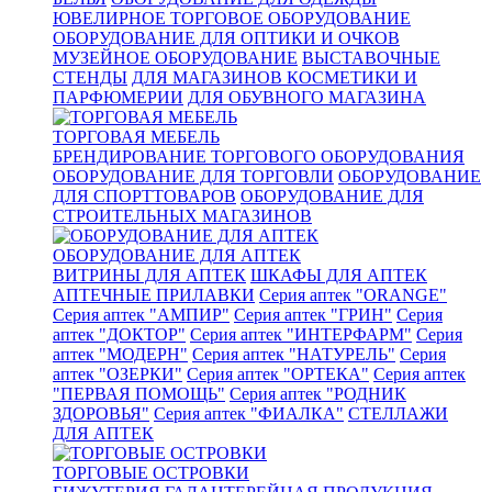
ЮВЕЛИРНОЕ ТОРГОВОЕ ОБОРУДОВАНИЕ
ОБОРУДОВАНИЕ ДЛЯ ОПТИКИ И ОЧКОВ
МУЗЕЙНОЕ ОБОРУДОВАНИЕ
ВЫСТАВОЧНЫЕ
СТЕНДЫ
ДЛЯ МАГАЗИНОВ КОСМЕТИКИ И
ПАРФЮМЕРИИ
ДЛЯ ОБУВНОГО МАГАЗИНА
ТОРГОВАЯ МЕБЕЛЬ
БРЕНДИРОВАНИЕ ТОРГОВОГО ОБОРУДОВАНИЯ
ОБОРУДОВАНИЕ ДЛЯ ТОРГОВЛИ
ОБОРУДОВАНИЕ
ДЛЯ СПОРТТОВАРОВ
ОБОРУДОВАНИЕ ДЛЯ
СТРОИТЕЛЬНЫХ МАГАЗИНОВ
ОБОРУДОВАНИЕ ДЛЯ АПТЕК
ВИТРИНЫ ДЛЯ АПТЕК
ШКАФЫ ДЛЯ АПТЕК
АПТЕЧНЫЕ ПРИЛАВКИ
Серия аптек "ORANGE"
Серия аптек "АМПИР"
Серия аптек "ГРИН"
Серия
аптек "ДОКТОР"
Серия аптек "ИНТЕРФАРМ"
Серия
аптек "МОДЕРН"
Серия аптек "НАТУРЕЛЬ"
Серия
аптек "ОЗЕРКИ"
Серия аптек "ОРТЕКА"
Серия аптек
"ПЕРВАЯ ПОМОЩЬ"
Серия аптек "РОДНИК
ЗДОРОВЬЯ"
Серия аптек "ФИАЛКА"
СТЕЛЛАЖИ
ДЛЯ АПТЕК
ТОРГОВЫЕ ОСТРОВКИ