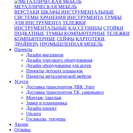
МЕТАЛЛИЧЕСКАЯ МЕБЕЛЬ
ВЕРСТАКИ
ШКАФЫ ИНСТРУМЕНТАЛЬНЫЕ
СИСТЕМЫ ХРАНЕНИЯ ИНСТРУМЕНТА
ТУМБЫ
ДЛЯ ИНСТРУМЕНТА
ТЕЛЕЖКИ
ИНСТРУМЕНТАЛЬНЫЕ
КАССЕТНИЦЫ
СТОЙКИ
ПОДКАТНЫЕ
ТУМБЫ КОМПЬЮТЕРНЫЕ
ТЕЛЕЖКИ
КОМПЬЮТЕРНЫЕ
СЕЙФЫ
КАРТОТЕКИ,
ДРАЙВЕРА
ПРОМЫШЛЕННАЯ МЕБЕЛЬ
Проекты
Дизайн магазинов
Дизайн торгового оборудования
Дизайн оборудования для аптек
Проекты детских площадок
Проекты металлической мебели
Услуги
Доставка транспортом ДВК Элит
Доставка транспортом ТК, самовывоз
Монтаж, такелаж
Замер и планировка
Дизайн-проект
Оплата
Госзаказы, тендеры
Акции
Отзывы