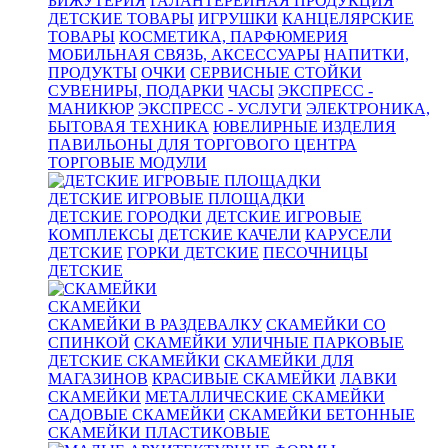
БИЖУТЕРИЯ
ГАЛАНТЕРЕЙНАЯ ПРОДУКЦИЯ
ДЕТСКИЕ ТОВАРЫ
ИГРУШКИ
КАНЦЕЛЯРСКИЕ
ТОВАРЫ
КОСМЕТИКА, ПАРФЮМЕРИЯ
МОБИЛЬНАЯ СВЯЗЬ, АКСЕССУАРЫ
НАПИТКИ,
ПРОДУКТЫ
ОЧКИ
СЕРВИСНЫЕ СТОЙКИ
СУВЕНИРЫ, ПОДАРКИ
ЧАСЫ
ЭКСПРЕСС -
МАНИКЮР
ЭКСПРЕСС - УСЛУГИ
ЭЛЕКТРОНИКА,
БЫТОВАЯ ТЕХНИКА
ЮВЕЛИРНЫЕ ИЗДЕЛИЯ
ПАВИЛЬОНЫ ДЛЯ ТОРГОВОГО ЦЕНТРА
ТОРГОВЫЕ МОДУЛИ
ДЕТСКИЕ ИГРОВЫЕ ПЛОЩАДКИ
ДЕТСКИЕ ГОРОДКИ
ДЕТСКИЕ ИГРОВЫЕ
КОМПЛЕКСЫ
ДЕТСКИЕ КАЧЕЛИ
КАРУСЕЛИ
ДЕТСКИЕ
ГОРКИ ДЕТСКИЕ
ПЕСОЧНИЦЫ
ДЕТСКИЕ
СКАМЕЙКИ
СКАМЕЙКИ В РАЗДЕВАЛКУ
СКАМЕЙКИ СО
СПИНКОЙ
СКАМЕЙКИ УЛИЧНЫЕ ПАРКОВЫЕ
ДЕТСКИЕ СКАМЕЙКИ
СКАМЕЙКИ ДЛЯ
МАГАЗИНОВ
КРАСИВЫЕ СКАМЕЙКИ
ЛАВКИ
СКАМЕЙКИ
МЕТАЛЛИЧЕСКИЕ СКАМЕЙКИ
САДОВЫЕ СКАМЕЙКИ
СКАМЕЙКИ БЕТОННЫЕ
СКАМЕЙКИ ПЛАСТИКОВЫЕ