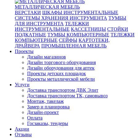
МЕТАЛЛИЧЕСКАЯ МЕБЕЛЬ
ВЕРСТАКИ
ШКАФЫ ИНСТРУМЕНТАЛЬНЫЕ
СИСТЕМЫ ХРАНЕНИЯ ИНСТРУМЕНТА
ТУМБЫ
ДЛЯ ИНСТРУМЕНТА
ТЕЛЕЖКИ
ИНСТРУМЕНТАЛЬНЫЕ
КАССЕТНИЦЫ
СТОЙКИ
ПОДКАТНЫЕ
ТУМБЫ КОМПЬЮТЕРНЫЕ
ТЕЛЕЖКИ
КОМПЬЮТЕРНЫЕ
СЕЙФЫ
КАРТОТЕКИ,
ДРАЙВЕРА
ПРОМЫШЛЕННАЯ МЕБЕЛЬ
Проекты
Дизайн магазинов
Дизайн торгового оборудования
Дизайн оборудования для аптек
Проекты детских площадок
Проекты металлической мебели
Услуги
Доставка транспортом ДВК Элит
Доставка транспортом ТК, самовывоз
Монтаж, такелаж
Замер и планировка
Дизайн-проект
Оплата
Госзаказы, тендеры
Акции
Отзывы