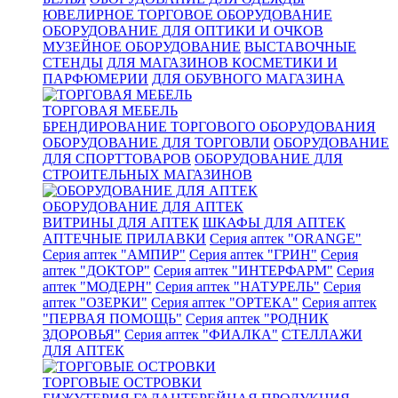
ЮВЕЛИРНОЕ ТОРГОВОЕ ОБОРУДОВАНИЕ
ОБОРУДОВАНИЕ ДЛЯ ОПТИКИ И ОЧКОВ
МУЗЕЙНОЕ ОБОРУДОВАНИЕ
ВЫСТАВОЧНЫЕ
СТЕНДЫ
ДЛЯ МАГАЗИНОВ КОСМЕТИКИ И
ПАРФЮМЕРИИ
ДЛЯ ОБУВНОГО МАГАЗИНА
ТОРГОВАЯ МЕБЕЛЬ
БРЕНДИРОВАНИЕ ТОРГОВОГО ОБОРУДОВАНИЯ
ОБОРУДОВАНИЕ ДЛЯ ТОРГОВЛИ
ОБОРУДОВАНИЕ
ДЛЯ СПОРТТОВАРОВ
ОБОРУДОВАНИЕ ДЛЯ
СТРОИТЕЛЬНЫХ МАГАЗИНОВ
ОБОРУДОВАНИЕ ДЛЯ АПТЕК
ВИТРИНЫ ДЛЯ АПТЕК
ШКАФЫ ДЛЯ АПТЕК
АПТЕЧНЫЕ ПРИЛАВКИ
Серия аптек "ORANGE"
Серия аптек "АМПИР"
Серия аптек "ГРИН"
Серия
аптек "ДОКТОР"
Серия аптек "ИНТЕРФАРМ"
Серия
аптек "МОДЕРН"
Серия аптек "НАТУРЕЛЬ"
Серия
аптек "ОЗЕРКИ"
Серия аптек "ОРТЕКА"
Серия аптек
"ПЕРВАЯ ПОМОЩЬ"
Серия аптек "РОДНИК
ЗДОРОВЬЯ"
Серия аптек "ФИАЛКА"
СТЕЛЛАЖИ
ДЛЯ АПТЕК
ТОРГОВЫЕ ОСТРОВКИ