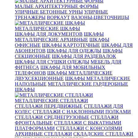
МАЛЫЕ АРХИТЕКТУРНЫЕ ФОРМЫ
УЛИЧНЫЕ БЕТОННЫЕ УРНЫ
УЛИЧНЫЕ
ТРЕНАЖЕРЫ
ВОРКАУТ
ВАЗОНЫ-ЦВЕТОЧНИЦЫ
МЕТАЛЛИЧЕСКИЕ ШКАФЫ
ШКАФЫ ДЛЯ ДОКУМЕНТОВ
ШКАФЫ
МЕТАЛЛИЧЕСКИЕ АРХИВНЫЕ
ШКАФЫ
ОФИСНЫЕ
ШКАФЫ КАРТОТЕЧНЫЕ
ШКАФЫ ДЛЯ
АБОНЕНТОВ
ШКАФЫ ДЛЯ ОДЕЖДЫ
ШКАФЫ
СЕКЦИОННЫЕ
ШКАФЫ ДЛЯ РАЗДЕВАЛОК
ШКАФЫ ДЛЯ СУШКИ ОДЕЖДЫ
МЕБЕЛЬ ДЛЯ
ФИТНЕСА
ШКАФЫ ДЛЯ МОБИЛЬНЫХ
ТЕЛЕФОНОВ
ШКАФЫ МЕТАЛЛИЧЕСКИЕ
ДВУХСЕКЦИОННЫЕ
ШКАФЫ МЕТАЛЛИЧЕСКИЕ
НАПОЛЬНЫЕ
МЕТАЛЛИЧЕСКИЕ ГАРДЕРОБНЫЕ
ШКАФЫ
МЕТАЛЛИЧЕСКИЕ СТЕЛЛАЖИ
СТЕЛЛАЖИ ПЕРЕДВИЖНЫЕ
СТЕЛЛАЖИ ДЛЯ
КОЛЕС
СТЕЛЛАЖИ С НАКЛОННЫМИ ПОЛКАМИ
СТЕЛЛАЖИ СРЕДНЕГРУЗОВЫЕ
СТЕЛЛАЖИ
ФРОНТАЛЬНЫЕ
СТЕЛЛАЖИ С ВЫКАТНЫМИ
ПЛАТФОРМАМИ
СТЕЛЛАЖИ С КОНСОЛЯМИ
АРХИВНЫЕ СТЕЛЛАЖИ
СКЛАДСКИЕ СТЕЛЛАЖИ