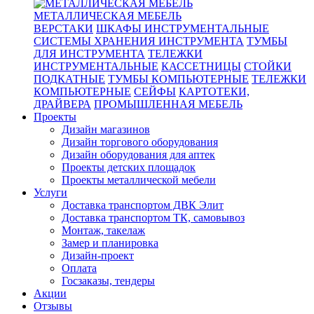
МЕТАЛЛИЧЕСКАЯ МЕБЕЛЬ
ВЕРСТАКИ
ШКАФЫ ИНСТРУМЕНТАЛЬНЫЕ
СИСТЕМЫ ХРАНЕНИЯ ИНСТРУМЕНТА
ТУМБЫ
ДЛЯ ИНСТРУМЕНТА
ТЕЛЕЖКИ
ИНСТРУМЕНТАЛЬНЫЕ
КАССЕТНИЦЫ
СТОЙКИ
ПОДКАТНЫЕ
ТУМБЫ КОМПЬЮТЕРНЫЕ
ТЕЛЕЖКИ
КОМПЬЮТЕРНЫЕ
СЕЙФЫ
КАРТОТЕКИ,
ДРАЙВЕРА
ПРОМЫШЛЕННАЯ МЕБЕЛЬ
Проекты
Дизайн магазинов
Дизайн торгового оборудования
Дизайн оборудования для аптек
Проекты детских площадок
Проекты металлической мебели
Услуги
Доставка транспортом ДВК Элит
Доставка транспортом ТК, самовывоз
Монтаж, такелаж
Замер и планировка
Дизайн-проект
Оплата
Госзаказы, тендеры
Акции
Отзывы