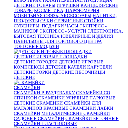
БИЖУТЕРИЯ
ГАЛАНТЕРЕЙНАЯ ПРОДУКЦИЯ
ДЕТСКИЕ ТОВАРЫ
ИГРУШКИ
КАНЦЕЛЯРСКИЕ
ТОВАРЫ
КОСМЕТИКА, ПАРФЮМЕРИЯ
МОБИЛЬНАЯ СВЯЗЬ, АКСЕССУАРЫ
НАПИТКИ,
ПРОДУКТЫ
ОЧКИ
СЕРВИСНЫЕ СТОЙКИ
СУВЕНИРЫ, ПОДАРКИ
ЧАСЫ
ЭКСПРЕСС -
МАНИКЮР
ЭКСПРЕСС - УСЛУГИ
ЭЛЕКТРОНИКА,
БЫТОВАЯ ТЕХНИКА
ЮВЕЛИРНЫЕ ИЗДЕЛИЯ
ПАВИЛЬОНЫ ДЛЯ ТОРГОВОГО ЦЕНТРА
ТОРГОВЫЕ МОДУЛИ
ДЕТСКИЕ ИГРОВЫЕ ПЛОЩАДКИ
ДЕТСКИЕ ГОРОДКИ
ДЕТСКИЕ ИГРОВЫЕ
КОМПЛЕКСЫ
ДЕТСКИЕ КАЧЕЛИ
КАРУСЕЛИ
ДЕТСКИЕ
ГОРКИ ДЕТСКИЕ
ПЕСОЧНИЦЫ
ДЕТСКИЕ
СКАМЕЙКИ
СКАМЕЙКИ В РАЗДЕВАЛКУ
СКАМЕЙКИ СО
СПИНКОЙ
СКАМЕЙКИ УЛИЧНЫЕ ПАРКОВЫЕ
ДЕТСКИЕ СКАМЕЙКИ
СКАМЕЙКИ ДЛЯ
МАГАЗИНОВ
КРАСИВЫЕ СКАМЕЙКИ
ЛАВКИ
СКАМЕЙКИ
МЕТАЛЛИЧЕСКИЕ СКАМЕЙКИ
САДОВЫЕ СКАМЕЙКИ
СКАМЕЙКИ БЕТОННЫЕ
СКАМЕЙКИ ПЛАСТИКОВЫЕ