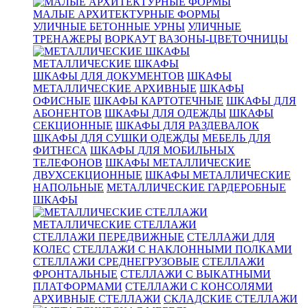
МАЛЫЕ АРХИТЕКТУРНЫЕ ФОРМЫ
УЛИЧНЫЕ БЕТОННЫЕ УРНЫ
УЛИЧНЫЕ
ТРЕНАЖЕРЫ
ВОРКАУТ
ВАЗОНЫ-ЦВЕТОЧНИЦЫ
МЕТАЛЛИЧЕСКИЕ ШКАФЫ
ШКАФЫ ДЛЯ ДОКУМЕНТОВ
ШКАФЫ
МЕТАЛЛИЧЕСКИЕ АРХИВНЫЕ
ШКАФЫ
ОФИСНЫЕ
ШКАФЫ КАРТОТЕЧНЫЕ
ШКАФЫ ДЛЯ
АБОНЕНТОВ
ШКАФЫ ДЛЯ ОДЕЖДЫ
ШКАФЫ
СЕКЦИОННЫЕ
ШКАФЫ ДЛЯ РАЗДЕВАЛОК
ШКАФЫ ДЛЯ СУШКИ ОДЕЖДЫ
МЕБЕЛЬ ДЛЯ
ФИТНЕСА
ШКАФЫ ДЛЯ МОБИЛЬНЫХ
ТЕЛЕФОНОВ
ШКАФЫ МЕТАЛЛИЧЕСКИЕ
ДВУХСЕКЦИОННЫЕ
ШКАФЫ МЕТАЛЛИЧЕСКИЕ
НАПОЛЬНЫЕ
МЕТАЛЛИЧЕСКИЕ ГАРДЕРОБНЫЕ
ШКАФЫ
МЕТАЛЛИЧЕСКИЕ СТЕЛЛАЖИ
СТЕЛЛАЖИ ПЕРЕДВИЖНЫЕ
СТЕЛЛАЖИ ДЛЯ
КОЛЕС
СТЕЛЛАЖИ С НАКЛОННЫМИ ПОЛКАМИ
СТЕЛЛАЖИ СРЕДНЕГРУЗОВЫЕ
СТЕЛЛАЖИ
ФРОНТАЛЬНЫЕ
СТЕЛЛАЖИ С ВЫКАТНЫМИ
ПЛАТФОРМАМИ
СТЕЛЛАЖИ С КОНСОЛЯМИ
АРХИВНЫЕ СТЕЛЛАЖИ
СКЛАДСКИЕ СТЕЛЛАЖИ