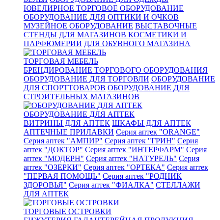
ЮВЕЛИРНОЕ ТОРГОВОЕ ОБОРУДОВАНИЕ
ОБОРУДОВАНИЕ ДЛЯ ОПТИКИ И ОЧКОВ
МУЗЕЙНОЕ ОБОРУДОВАНИЕ
ВЫСТАВОЧНЫЕ
СТЕНДЫ
ДЛЯ МАГАЗИНОВ КОСМЕТИКИ И
ПАРФЮМЕРИИ
ДЛЯ ОБУВНОГО МАГАЗИНА
ТОРГОВАЯ МЕБЕЛЬ
БРЕНДИРОВАНИЕ ТОРГОВОГО ОБОРУДОВАНИЯ
ОБОРУДОВАНИЕ ДЛЯ ТОРГОВЛИ
ОБОРУДОВАНИЕ
ДЛЯ СПОРТТОВАРОВ
ОБОРУДОВАНИЕ ДЛЯ
СТРОИТЕЛЬНЫХ МАГАЗИНОВ
ОБОРУДОВАНИЕ ДЛЯ АПТЕК
ВИТРИНЫ ДЛЯ АПТЕК
ШКАФЫ ДЛЯ АПТЕК
АПТЕЧНЫЕ ПРИЛАВКИ
Серия аптек "ORANGE"
Серия аптек "АМПИР"
Серия аптек "ГРИН"
Серия
аптек "ДОКТОР"
Серия аптек "ИНТЕРФАРМ"
Серия
аптек "МОДЕРН"
Серия аптек "НАТУРЕЛЬ"
Серия
аптек "ОЗЕРКИ"
Серия аптек "ОРТЕКА"
Серия аптек
"ПЕРВАЯ ПОМОЩЬ"
Серия аптек "РОДНИК
ЗДОРОВЬЯ"
Серия аптек "ФИАЛКА"
СТЕЛЛАЖИ
ДЛЯ АПТЕК
ТОРГОВЫЕ ОСТРОВКИ