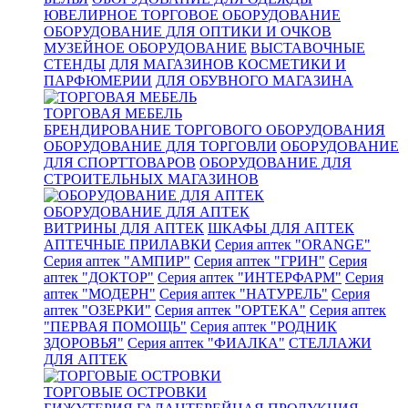
ЮВЕЛИРНОЕ ТОРГОВОЕ ОБОРУДОВАНИЕ
ОБОРУДОВАНИЕ ДЛЯ ОПТИКИ И ОЧКОВ
МУЗЕЙНОЕ ОБОРУДОВАНИЕ
ВЫСТАВОЧНЫЕ
СТЕНДЫ
ДЛЯ МАГАЗИНОВ КОСМЕТИКИ И
ПАРФЮМЕРИИ
ДЛЯ ОБУВНОГО МАГАЗИНА
ТОРГОВАЯ МЕБЕЛЬ
БРЕНДИРОВАНИЕ ТОРГОВОГО ОБОРУДОВАНИЯ
ОБОРУДОВАНИЕ ДЛЯ ТОРГОВЛИ
ОБОРУДОВАНИЕ
ДЛЯ СПОРТТОВАРОВ
ОБОРУДОВАНИЕ ДЛЯ
СТРОИТЕЛЬНЫХ МАГАЗИНОВ
ОБОРУДОВАНИЕ ДЛЯ АПТЕК
ВИТРИНЫ ДЛЯ АПТЕК
ШКАФЫ ДЛЯ АПТЕК
АПТЕЧНЫЕ ПРИЛАВКИ
Серия аптек "ORANGE"
Серия аптек "АМПИР"
Серия аптек "ГРИН"
Серия
аптек "ДОКТОР"
Серия аптек "ИНТЕРФАРМ"
Серия
аптек "МОДЕРН"
Серия аптек "НАТУРЕЛЬ"
Серия
аптек "ОЗЕРКИ"
Серия аптек "ОРТЕКА"
Серия аптек
"ПЕРВАЯ ПОМОЩЬ"
Серия аптек "РОДНИК
ЗДОРОВЬЯ"
Серия аптек "ФИАЛКА"
СТЕЛЛАЖИ
ДЛЯ АПТЕК
ТОРГОВЫЕ ОСТРОВКИ