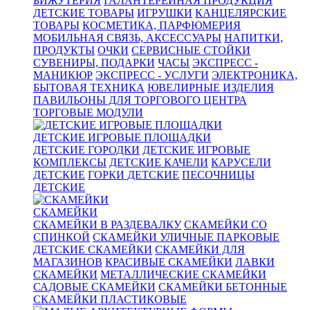
БИЖУТЕРИЯ
ГАЛАНТЕРЕЙНАЯ ПРОДУКЦИЯ
ДЕТСКИЕ ТОВАРЫ
ИГРУШКИ
КАНЦЕЛЯРСКИЕ
ТОВАРЫ
КОСМЕТИКА, ПАРФЮМЕРИЯ
МОБИЛЬНАЯ СВЯЗЬ, АКСЕССУАРЫ
НАПИТКИ,
ПРОДУКТЫ
ОЧКИ
СЕРВИСНЫЕ СТОЙКИ
СУВЕНИРЫ, ПОДАРКИ
ЧАСЫ
ЭКСПРЕСС -
МАНИКЮР
ЭКСПРЕСС - УСЛУГИ
ЭЛЕКТРОНИКА,
БЫТОВАЯ ТЕХНИКА
ЮВЕЛИРНЫЕ ИЗДЕЛИЯ
ПАВИЛЬОНЫ ДЛЯ ТОРГОВОГО ЦЕНТРА
ТОРГОВЫЕ МОДУЛИ
ДЕТСКИЕ ИГРОВЫЕ ПЛОЩАДКИ
ДЕТСКИЕ ГОРОДКИ
ДЕТСКИЕ ИГРОВЫЕ
КОМПЛЕКСЫ
ДЕТСКИЕ КАЧЕЛИ
КАРУСЕЛИ
ДЕТСКИЕ
ГОРКИ ДЕТСКИЕ
ПЕСОЧНИЦЫ
ДЕТСКИЕ
СКАМЕЙКИ
СКАМЕЙКИ В РАЗДЕВАЛКУ
СКАМЕЙКИ СО
СПИНКОЙ
СКАМЕЙКИ УЛИЧНЫЕ ПАРКОВЫЕ
ДЕТСКИЕ СКАМЕЙКИ
СКАМЕЙКИ ДЛЯ
МАГАЗИНОВ
КРАСИВЫЕ СКАМЕЙКИ
ЛАВКИ
СКАМЕЙКИ
МЕТАЛЛИЧЕСКИЕ СКАМЕЙКИ
САДОВЫЕ СКАМЕЙКИ
СКАМЕЙКИ БЕТОННЫЕ
СКАМЕЙКИ ПЛАСТИКОВЫЕ