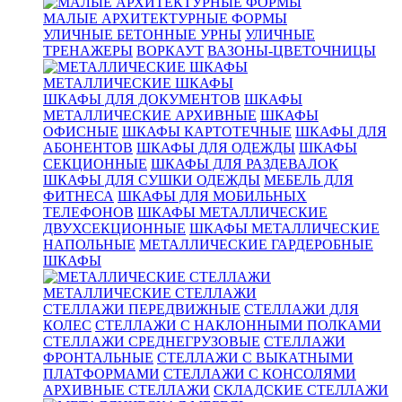
МАЛЫЕ АРХИТЕКТУРНЫЕ ФОРМЫ
УЛИЧНЫЕ БЕТОННЫЕ УРНЫ
УЛИЧНЫЕ
ТРЕНАЖЕРЫ
ВОРКАУТ
ВАЗОНЫ-ЦВЕТОЧНИЦЫ
МЕТАЛЛИЧЕСКИЕ ШКАФЫ
ШКАФЫ ДЛЯ ДОКУМЕНТОВ
ШКАФЫ
МЕТАЛЛИЧЕСКИЕ АРХИВНЫЕ
ШКАФЫ
ОФИСНЫЕ
ШКАФЫ КАРТОТЕЧНЫЕ
ШКАФЫ ДЛЯ
АБОНЕНТОВ
ШКАФЫ ДЛЯ ОДЕЖДЫ
ШКАФЫ
СЕКЦИОННЫЕ
ШКАФЫ ДЛЯ РАЗДЕВАЛОК
ШКАФЫ ДЛЯ СУШКИ ОДЕЖДЫ
МЕБЕЛЬ ДЛЯ
ФИТНЕСА
ШКАФЫ ДЛЯ МОБИЛЬНЫХ
ТЕЛЕФОНОВ
ШКАФЫ МЕТАЛЛИЧЕСКИЕ
ДВУХСЕКЦИОННЫЕ
ШКАФЫ МЕТАЛЛИЧЕСКИЕ
НАПОЛЬНЫЕ
МЕТАЛЛИЧЕСКИЕ ГАРДЕРОБНЫЕ
ШКАФЫ
МЕТАЛЛИЧЕСКИЕ СТЕЛЛАЖИ
СТЕЛЛАЖИ ПЕРЕДВИЖНЫЕ
СТЕЛЛАЖИ ДЛЯ
КОЛЕС
СТЕЛЛАЖИ С НАКЛОННЫМИ ПОЛКАМИ
СТЕЛЛАЖИ СРЕДНЕГРУЗОВЫЕ
СТЕЛЛАЖИ
ФРОНТАЛЬНЫЕ
СТЕЛЛАЖИ С ВЫКАТНЫМИ
ПЛАТФОРМАМИ
СТЕЛЛАЖИ С КОНСОЛЯМИ
АРХИВНЫЕ СТЕЛЛАЖИ
СКЛАДСКИЕ СТЕЛЛАЖИ