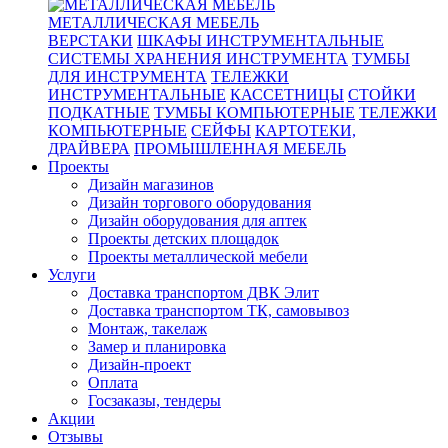
МЕТАЛЛИЧЕСКАЯ МЕБЕЛЬ
ВЕРСТАКИ
ШКАФЫ ИНСТРУМЕНТАЛЬНЫЕ
СИСТЕМЫ ХРАНЕНИЯ ИНСТРУМЕНТА
ТУМБЫ
ДЛЯ ИНСТРУМЕНТА
ТЕЛЕЖКИ
ИНСТРУМЕНТАЛЬНЫЕ
КАССЕТНИЦЫ
СТОЙКИ
ПОДКАТНЫЕ
ТУМБЫ КОМПЬЮТЕРНЫЕ
ТЕЛЕЖКИ
КОМПЬЮТЕРНЫЕ
СЕЙФЫ
КАРТОТЕКИ,
ДРАЙВЕРА
ПРОМЫШЛЕННАЯ МЕБЕЛЬ
Проекты
Дизайн магазинов
Дизайн торгового оборудования
Дизайн оборудования для аптек
Проекты детских площадок
Проекты металлической мебели
Услуги
Доставка транспортом ДВК Элит
Доставка транспортом ТК, самовывоз
Монтаж, такелаж
Замер и планировка
Дизайн-проект
Оплата
Госзаказы, тендеры
Акции
Отзывы