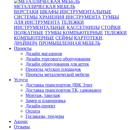
МЕТАЛЛИЧЕСКАЯ МЕБЕЛЬ
ВЕРСТАКИ
ШКАФЫ ИНСТРУМЕНТАЛЬНЫЕ
СИСТЕМЫ ХРАНЕНИЯ ИНСТРУМЕНТА
ТУМБЫ
ДЛЯ ИНСТРУМЕНТА
ТЕЛЕЖКИ
ИНСТРУМЕНТАЛЬНЫЕ
КАССЕТНИЦЫ
СТОЙКИ
ПОДКАТНЫЕ
ТУМБЫ КОМПЬЮТЕРНЫЕ
ТЕЛЕЖКИ
КОМПЬЮТЕРНЫЕ
СЕЙФЫ
КАРТОТЕКИ,
ДРАЙВЕРА
ПРОМЫШЛЕННАЯ МЕБЕЛЬ
Проекты
Дизайн магазинов
Дизайн торгового оборудования
Дизайн оборудования для аптек
Проекты детских площадок
Проекты металлической мебели
Услуги
Доставка транспортом ДВК Элит
Доставка транспортом ТК, самовывоз
Монтаж, такелаж
Замер и планировка
Дизайн-проект
Оплата
Госзаказы, тендеры
Акции
Отзывы