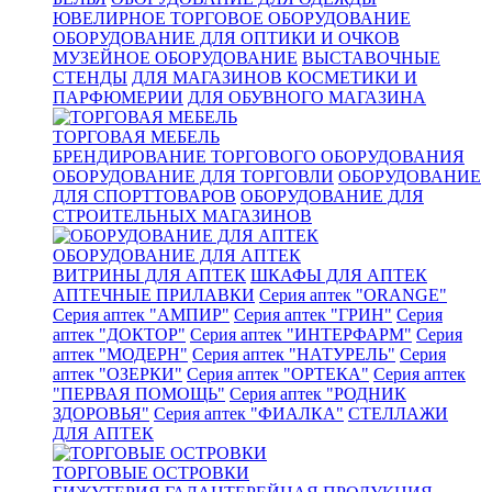
ЮВЕЛИРНОЕ ТОРГОВОЕ ОБОРУДОВАНИЕ
ОБОРУДОВАНИЕ ДЛЯ ОПТИКИ И ОЧКОВ
МУЗЕЙНОЕ ОБОРУДОВАНИЕ
ВЫСТАВОЧНЫЕ
СТЕНДЫ
ДЛЯ МАГАЗИНОВ КОСМЕТИКИ И
ПАРФЮМЕРИИ
ДЛЯ ОБУВНОГО МАГАЗИНА
ТОРГОВАЯ МЕБЕЛЬ
БРЕНДИРОВАНИЕ ТОРГОВОГО ОБОРУДОВАНИЯ
ОБОРУДОВАНИЕ ДЛЯ ТОРГОВЛИ
ОБОРУДОВАНИЕ
ДЛЯ СПОРТТОВАРОВ
ОБОРУДОВАНИЕ ДЛЯ
СТРОИТЕЛЬНЫХ МАГАЗИНОВ
ОБОРУДОВАНИЕ ДЛЯ АПТЕК
ВИТРИНЫ ДЛЯ АПТЕК
ШКАФЫ ДЛЯ АПТЕК
АПТЕЧНЫЕ ПРИЛАВКИ
Серия аптек "ORANGE"
Серия аптек "АМПИР"
Серия аптек "ГРИН"
Серия
аптек "ДОКТОР"
Серия аптек "ИНТЕРФАРМ"
Серия
аптек "МОДЕРН"
Серия аптек "НАТУРЕЛЬ"
Серия
аптек "ОЗЕРКИ"
Серия аптек "ОРТЕКА"
Серия аптек
"ПЕРВАЯ ПОМОЩЬ"
Серия аптек "РОДНИК
ЗДОРОВЬЯ"
Серия аптек "ФИАЛКА"
СТЕЛЛАЖИ
ДЛЯ АПТЕК
ТОРГОВЫЕ ОСТРОВКИ