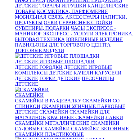
БИЖУТЕРИЯ
ГАЛАНТЕРЕЙНАЯ ПРОДУКЦИЯ
ДЕТСКИЕ ТОВАРЫ
ИГРУШКИ
КАНЦЕЛЯРСКИЕ
ТОВАРЫ
КОСМЕТИКА, ПАРФЮМЕРИЯ
МОБИЛЬНАЯ СВЯЗЬ, АКСЕССУАРЫ
НАПИТКИ,
ПРОДУКТЫ
ОЧКИ
СЕРВИСНЫЕ СТОЙКИ
СУВЕНИРЫ, ПОДАРКИ
ЧАСЫ
ЭКСПРЕСС -
МАНИКЮР
ЭКСПРЕСС - УСЛУГИ
ЭЛЕКТРОНИКА,
БЫТОВАЯ ТЕХНИКА
ЮВЕЛИРНЫЕ ИЗДЕЛИЯ
ПАВИЛЬОНЫ ДЛЯ ТОРГОВОГО ЦЕНТРА
ТОРГОВЫЕ МОДУЛИ
ДЕТСКИЕ ИГРОВЫЕ ПЛОЩАДКИ
ДЕТСКИЕ ГОРОДКИ
ДЕТСКИЕ ИГРОВЫЕ
КОМПЛЕКСЫ
ДЕТСКИЕ КАЧЕЛИ
КАРУСЕЛИ
ДЕТСКИЕ
ГОРКИ ДЕТСКИЕ
ПЕСОЧНИЦЫ
ДЕТСКИЕ
СКАМЕЙКИ
СКАМЕЙКИ В РАЗДЕВАЛКУ
СКАМЕЙКИ СО
СПИНКОЙ
СКАМЕЙКИ УЛИЧНЫЕ ПАРКОВЫЕ
ДЕТСКИЕ СКАМЕЙКИ
СКАМЕЙКИ ДЛЯ
МАГАЗИНОВ
КРАСИВЫЕ СКАМЕЙКИ
ЛАВКИ
СКАМЕЙКИ
МЕТАЛЛИЧЕСКИЕ СКАМЕЙКИ
САДОВЫЕ СКАМЕЙКИ
СКАМЕЙКИ БЕТОННЫЕ
СКАМЕЙКИ ПЛАСТИКОВЫЕ