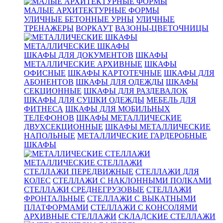
МАЛЫЕ АРХИТЕКТУРНЫЕ ФОРМЫ
УЛИЧНЫЕ БЕТОННЫЕ УРНЫ
УЛИЧНЫЕ
ТРЕНАЖЕРЫ
ВОРКАУТ
ВАЗОНЫ-ЦВЕТОЧНИЦЫ
МЕТАЛЛИЧЕСКИЕ ШКАФЫ
ШКАФЫ ДЛЯ ДОКУМЕНТОВ
ШКАФЫ
МЕТАЛЛИЧЕСКИЕ АРХИВНЫЕ
ШКАФЫ
ОФИСНЫЕ
ШКАФЫ КАРТОТЕЧНЫЕ
ШКАФЫ ДЛЯ
АБОНЕНТОВ
ШКАФЫ ДЛЯ ОДЕЖДЫ
ШКАФЫ
СЕКЦИОННЫЕ
ШКАФЫ ДЛЯ РАЗДЕВАЛОК
ШКАФЫ ДЛЯ СУШКИ ОДЕЖДЫ
МЕБЕЛЬ ДЛЯ
ФИТНЕСА
ШКАФЫ ДЛЯ МОБИЛЬНЫХ
ТЕЛЕФОНОВ
ШКАФЫ МЕТАЛЛИЧЕСКИЕ
ДВУХСЕКЦИОННЫЕ
ШКАФЫ МЕТАЛЛИЧЕСКИЕ
НАПОЛЬНЫЕ
МЕТАЛЛИЧЕСКИЕ ГАРДЕРОБНЫЕ
ШКАФЫ
МЕТАЛЛИЧЕСКИЕ СТЕЛЛАЖИ
СТЕЛЛАЖИ ПЕРЕДВИЖНЫЕ
СТЕЛЛАЖИ ДЛЯ
КОЛЕС
СТЕЛЛАЖИ С НАКЛОННЫМИ ПОЛКАМИ
СТЕЛЛАЖИ СРЕДНЕГРУЗОВЫЕ
СТЕЛЛАЖИ
ФРОНТАЛЬНЫЕ
СТЕЛЛАЖИ С ВЫКАТНЫМИ
ПЛАТФОРМАМИ
СТЕЛЛАЖИ С КОНСОЛЯМИ
АРХИВНЫЕ СТЕЛЛАЖИ
СКЛАДСКИЕ СТЕЛЛАЖИ