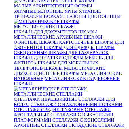
МАЛЫЕ АРХИТЕКТУРНЫЕ ФОРМЫ
УЛИЧНЫЕ БЕТОННЫЕ УРНЫ
УЛИЧНЫЕ
ТРЕНАЖЕРЫ
ВОРКАУТ
ВАЗОНЫ-ЦВЕТОЧНИЦЫ
МЕТАЛЛИЧЕСКИЕ ШКАФЫ
ШКАФЫ ДЛЯ ДОКУМЕНТОВ
ШКАФЫ
МЕТАЛЛИЧЕСКИЕ АРХИВНЫЕ
ШКАФЫ
ОФИСНЫЕ
ШКАФЫ КАРТОТЕЧНЫЕ
ШКАФЫ ДЛЯ
АБОНЕНТОВ
ШКАФЫ ДЛЯ ОДЕЖДЫ
ШКАФЫ
СЕКЦИОННЫЕ
ШКАФЫ ДЛЯ РАЗДЕВАЛОК
ШКАФЫ ДЛЯ СУШКИ ОДЕЖДЫ
МЕБЕЛЬ ДЛЯ
ФИТНЕСА
ШКАФЫ ДЛЯ МОБИЛЬНЫХ
ТЕЛЕФОНОВ
ШКАФЫ МЕТАЛЛИЧЕСКИЕ
ДВУХСЕКЦИОННЫЕ
ШКАФЫ МЕТАЛЛИЧЕСКИЕ
НАПОЛЬНЫЕ
МЕТАЛЛИЧЕСКИЕ ГАРДЕРОБНЫЕ
ШКАФЫ
МЕТАЛЛИЧЕСКИЕ СТЕЛЛАЖИ
СТЕЛЛАЖИ ПЕРЕДВИЖНЫЕ
СТЕЛЛАЖИ ДЛЯ
КОЛЕС
СТЕЛЛАЖИ С НАКЛОННЫМИ ПОЛКАМИ
СТЕЛЛАЖИ СРЕДНЕГРУЗОВЫЕ
СТЕЛЛАЖИ
ФРОНТАЛЬНЫЕ
СТЕЛЛАЖИ С ВЫКАТНЫМИ
ПЛАТФОРМАМИ
СТЕЛЛАЖИ С КОНСОЛЯМИ
АРХИВНЫЕ СТЕЛЛАЖИ
СКЛАДСКИЕ СТЕЛЛАЖИ