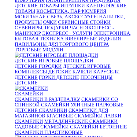
БИЖУТЕРИЯ
ГАЛАНТЕРЕЙНАЯ ПРОДУКЦИЯ
ДЕТСКИЕ ТОВАРЫ
ИГРУШКИ
КАНЦЕЛЯРСКИЕ
ТОВАРЫ
КОСМЕТИКА, ПАРФЮМЕРИЯ
МОБИЛЬНАЯ СВЯЗЬ, АКСЕССУАРЫ
НАПИТКИ,
ПРОДУКТЫ
ОЧКИ
СЕРВИСНЫЕ СТОЙКИ
СУВЕНИРЫ, ПОДАРКИ
ЧАСЫ
ЭКСПРЕСС -
МАНИКЮР
ЭКСПРЕСС - УСЛУГИ
ЭЛЕКТРОНИКА,
БЫТОВАЯ ТЕХНИКА
ЮВЕЛИРНЫЕ ИЗДЕЛИЯ
ПАВИЛЬОНЫ ДЛЯ ТОРГОВОГО ЦЕНТРА
ТОРГОВЫЕ МОДУЛИ
ДЕТСКИЕ ИГРОВЫЕ ПЛОЩАДКИ
ДЕТСКИЕ ГОРОДКИ
ДЕТСКИЕ ИГРОВЫЕ
КОМПЛЕКСЫ
ДЕТСКИЕ КАЧЕЛИ
КАРУСЕЛИ
ДЕТСКИЕ
ГОРКИ ДЕТСКИЕ
ПЕСОЧНИЦЫ
ДЕТСКИЕ
СКАМЕЙКИ
СКАМЕЙКИ В РАЗДЕВАЛКУ
СКАМЕЙКИ СО
СПИНКОЙ
СКАМЕЙКИ УЛИЧНЫЕ ПАРКОВЫЕ
ДЕТСКИЕ СКАМЕЙКИ
СКАМЕЙКИ ДЛЯ
МАГАЗИНОВ
КРАСИВЫЕ СКАМЕЙКИ
ЛАВКИ
СКАМЕЙКИ
МЕТАЛЛИЧЕСКИЕ СКАМЕЙКИ
САДОВЫЕ СКАМЕЙКИ
СКАМЕЙКИ БЕТОННЫЕ
СКАМЕЙКИ ПЛАСТИКОВЫЕ