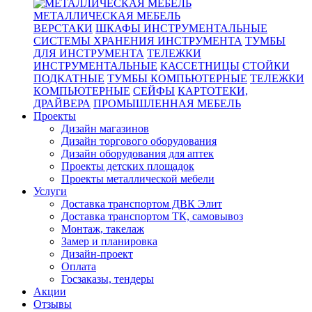
МЕТАЛЛИЧЕСКАЯ МЕБЕЛЬ
ВЕРСТАКИ
ШКАФЫ ИНСТРУМЕНТАЛЬНЫЕ
СИСТЕМЫ ХРАНЕНИЯ ИНСТРУМЕНТА
ТУМБЫ
ДЛЯ ИНСТРУМЕНТА
ТЕЛЕЖКИ
ИНСТРУМЕНТАЛЬНЫЕ
КАССЕТНИЦЫ
СТОЙКИ
ПОДКАТНЫЕ
ТУМБЫ КОМПЬЮТЕРНЫЕ
ТЕЛЕЖКИ
КОМПЬЮТЕРНЫЕ
СЕЙФЫ
КАРТОТЕКИ,
ДРАЙВЕРА
ПРОМЫШЛЕННАЯ МЕБЕЛЬ
Проекты
Дизайн магазинов
Дизайн торгового оборудования
Дизайн оборудования для аптек
Проекты детских площадок
Проекты металлической мебели
Услуги
Доставка транспортом ДВК Элит
Доставка транспортом ТК, самовывоз
Монтаж, такелаж
Замер и планировка
Дизайн-проект
Оплата
Госзаказы, тендеры
Акции
Отзывы