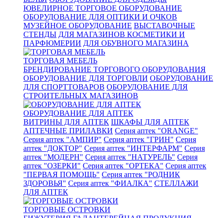
ЮВЕЛИРНОЕ ТОРГОВОЕ ОБОРУДОВАНИЕ
ОБОРУДОВАНИЕ ДЛЯ ОПТИКИ И ОЧКОВ
МУЗЕЙНОЕ ОБОРУДОВАНИЕ
ВЫСТАВОЧНЫЕ
СТЕНДЫ
ДЛЯ МАГАЗИНОВ КОСМЕТИКИ И
ПАРФЮМЕРИИ
ДЛЯ ОБУВНОГО МАГАЗИНА
ТОРГОВАЯ МЕБЕЛЬ
БРЕНДИРОВАНИЕ ТОРГОВОГО ОБОРУДОВАНИЯ
ОБОРУДОВАНИЕ ДЛЯ ТОРГОВЛИ
ОБОРУДОВАНИЕ
ДЛЯ СПОРТТОВАРОВ
ОБОРУДОВАНИЕ ДЛЯ
СТРОИТЕЛЬНЫХ МАГАЗИНОВ
ОБОРУДОВАНИЕ ДЛЯ АПТЕК
ВИТРИНЫ ДЛЯ АПТЕК
ШКАФЫ ДЛЯ АПТЕК
АПТЕЧНЫЕ ПРИЛАВКИ
Серия аптек "ORANGE"
Серия аптек "АМПИР"
Серия аптек "ГРИН"
Серия
аптек "ДОКТОР"
Серия аптек "ИНТЕРФАРМ"
Серия
аптек "МОДЕРН"
Серия аптек "НАТУРЕЛЬ"
Серия
аптек "ОЗЕРКИ"
Серия аптек "ОРТЕКА"
Серия аптек
"ПЕРВАЯ ПОМОЩЬ"
Серия аптек "РОДНИК
ЗДОРОВЬЯ"
Серия аптек "ФИАЛКА"
СТЕЛЛАЖИ
ДЛЯ АПТЕК
ТОРГОВЫЕ ОСТРОВКИ