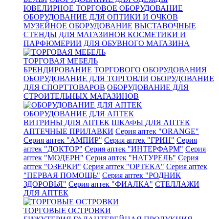
ЮВЕЛИРНОЕ ТОРГОВОЕ ОБОРУДОВАНИЕ
ОБОРУДОВАНИЕ ДЛЯ ОПТИКИ И ОЧКОВ
МУЗЕЙНОЕ ОБОРУДОВАНИЕ
ВЫСТАВОЧНЫЕ
СТЕНДЫ
ДЛЯ МАГАЗИНОВ КОСМЕТИКИ И
ПАРФЮМЕРИИ
ДЛЯ ОБУВНОГО МАГАЗИНА
ТОРГОВАЯ МЕБЕЛЬ
БРЕНДИРОВАНИЕ ТОРГОВОГО ОБОРУДОВАНИЯ
ОБОРУДОВАНИЕ ДЛЯ ТОРГОВЛИ
ОБОРУДОВАНИЕ
ДЛЯ СПОРТТОВАРОВ
ОБОРУДОВАНИЕ ДЛЯ
СТРОИТЕЛЬНЫХ МАГАЗИНОВ
ОБОРУДОВАНИЕ ДЛЯ АПТЕК
ВИТРИНЫ ДЛЯ АПТЕК
ШКАФЫ ДЛЯ АПТЕК
АПТЕЧНЫЕ ПРИЛАВКИ
Серия аптек "ORANGE"
Серия аптек "АМПИР"
Серия аптек "ГРИН"
Серия
аптек "ДОКТОР"
Серия аптек "ИНТЕРФАРМ"
Серия
аптек "МОДЕРН"
Серия аптек "НАТУРЕЛЬ"
Серия
аптек "ОЗЕРКИ"
Серия аптек "ОРТЕКА"
Серия аптек
"ПЕРВАЯ ПОМОЩЬ"
Серия аптек "РОДНИК
ЗДОРОВЬЯ"
Серия аптек "ФИАЛКА"
СТЕЛЛАЖИ
ДЛЯ АПТЕК
ТОРГОВЫЕ ОСТРОВКИ