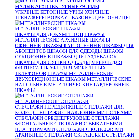
МАЛЫЕ АРХИТЕКТУРНЫЕ ФОРМЫ
УЛИЧНЫЕ БЕТОННЫЕ УРНЫ
УЛИЧНЫЕ
ТРЕНАЖЕРЫ
ВОРКАУТ
ВАЗОНЫ-ЦВЕТОЧНИЦЫ
МЕТАЛЛИЧЕСКИЕ ШКАФЫ
ШКАФЫ ДЛЯ ДОКУМЕНТОВ
ШКАФЫ
МЕТАЛЛИЧЕСКИЕ АРХИВНЫЕ
ШКАФЫ
ОФИСНЫЕ
ШКАФЫ КАРТОТЕЧНЫЕ
ШКАФЫ ДЛЯ
АБОНЕНТОВ
ШКАФЫ ДЛЯ ОДЕЖДЫ
ШКАФЫ
СЕКЦИОННЫЕ
ШКАФЫ ДЛЯ РАЗДЕВАЛОК
ШКАФЫ ДЛЯ СУШКИ ОДЕЖДЫ
МЕБЕЛЬ ДЛЯ
ФИТНЕСА
ШКАФЫ ДЛЯ МОБИЛЬНЫХ
ТЕЛЕФОНОВ
ШКАФЫ МЕТАЛЛИЧЕСКИЕ
ДВУХСЕКЦИОННЫЕ
ШКАФЫ МЕТАЛЛИЧЕСКИЕ
НАПОЛЬНЫЕ
МЕТАЛЛИЧЕСКИЕ ГАРДЕРОБНЫЕ
ШКАФЫ
МЕТАЛЛИЧЕСКИЕ СТЕЛЛАЖИ
СТЕЛЛАЖИ ПЕРЕДВИЖНЫЕ
СТЕЛЛАЖИ ДЛЯ
КОЛЕС
СТЕЛЛАЖИ С НАКЛОННЫМИ ПОЛКАМИ
СТЕЛЛАЖИ СРЕДНЕГРУЗОВЫЕ
СТЕЛЛАЖИ
ФРОНТАЛЬНЫЕ
СТЕЛЛАЖИ С ВЫКАТНЫМИ
ПЛАТФОРМАМИ
СТЕЛЛАЖИ С КОНСОЛЯМИ
АРХИВНЫЕ СТЕЛЛАЖИ
СКЛАДСКИЕ СТЕЛЛАЖИ