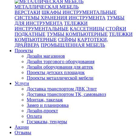
МЕТАЛЛИЧЕСКАЯ МЕБЕЛЬ
ВЕРСТАКИ
ШКАФЫ ИНСТРУМЕНТАЛЬНЫЕ
СИСТЕМЫ ХРАНЕНИЯ ИНСТРУМЕНТА
ТУМБЫ
ДЛЯ ИНСТРУМЕНТА
ТЕЛЕЖКИ
ИНСТРУМЕНТАЛЬНЫЕ
КАССЕТНИЦЫ
СТОЙКИ
ПОДКАТНЫЕ
ТУМБЫ КОМПЬЮТЕРНЫЕ
ТЕЛЕЖКИ
КОМПЬЮТЕРНЫЕ
СЕЙФЫ
КАРТОТЕКИ,
ДРАЙВЕРА
ПРОМЫШЛЕННАЯ МЕБЕЛЬ
Проекты
Дизайн магазинов
Дизайн торгового оборудования
Дизайн оборудования для аптек
Проекты детских площадок
Проекты металлической мебели
Услуги
Доставка транспортом ДВК Элит
Доставка транспортом ТК, самовывоз
Монтаж, такелаж
Замер и планировка
Дизайн-проект
Оплата
Госзаказы, тендеры
Акции
Отзывы