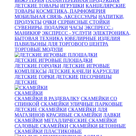
БИЖУТЕРИЯ
ГАЛАНТЕРЕЙНАЯ ПРОДУКЦИЯ
ДЕТСКИЕ ТОВАРЫ
ИГРУШКИ
КАНЦЕЛЯРСКИЕ
ТОВАРЫ
КОСМЕТИКА, ПАРФЮМЕРИЯ
МОБИЛЬНАЯ СВЯЗЬ, АКСЕССУАРЫ
НАПИТКИ,
ПРОДУКТЫ
ОЧКИ
СЕРВИСНЫЕ СТОЙКИ
СУВЕНИРЫ, ПОДАРКИ
ЧАСЫ
ЭКСПРЕСС -
МАНИКЮР
ЭКСПРЕСС - УСЛУГИ
ЭЛЕКТРОНИКА,
БЫТОВАЯ ТЕХНИКА
ЮВЕЛИРНЫЕ ИЗДЕЛИЯ
ПАВИЛЬОНЫ ДЛЯ ТОРГОВОГО ЦЕНТРА
ТОРГОВЫЕ МОДУЛИ
ДЕТСКИЕ ИГРОВЫЕ ПЛОЩАДКИ
ДЕТСКИЕ ГОРОДКИ
ДЕТСКИЕ ИГРОВЫЕ
КОМПЛЕКСЫ
ДЕТСКИЕ КАЧЕЛИ
КАРУСЕЛИ
ДЕТСКИЕ
ГОРКИ ДЕТСКИЕ
ПЕСОЧНИЦЫ
ДЕТСКИЕ
СКАМЕЙКИ
СКАМЕЙКИ В РАЗДЕВАЛКУ
СКАМЕЙКИ СО
СПИНКОЙ
СКАМЕЙКИ УЛИЧНЫЕ ПАРКОВЫЕ
ДЕТСКИЕ СКАМЕЙКИ
СКАМЕЙКИ ДЛЯ
МАГАЗИНОВ
КРАСИВЫЕ СКАМЕЙКИ
ЛАВКИ
СКАМЕЙКИ
МЕТАЛЛИЧЕСКИЕ СКАМЕЙКИ
САДОВЫЕ СКАМЕЙКИ
СКАМЕЙКИ БЕТОННЫЕ
СКАМЕЙКИ ПЛАСТИКОВЫЕ