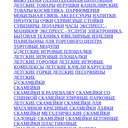
БИЖУТЕРИЯ
ГАЛАНТЕРЕЙНАЯ ПРОДУКЦИЯ
ДЕТСКИЕ ТОВАРЫ
ИГРУШКИ
КАНЦЕЛЯРСКИЕ
ТОВАРЫ
КОСМЕТИКА, ПАРФЮМЕРИЯ
МОБИЛЬНАЯ СВЯЗЬ, АКСЕССУАРЫ
НАПИТКИ,
ПРОДУКТЫ
ОЧКИ
СЕРВИСНЫЕ СТОЙКИ
СУВЕНИРЫ, ПОДАРКИ
ЧАСЫ
ЭКСПРЕСС -
МАНИКЮР
ЭКСПРЕСС - УСЛУГИ
ЭЛЕКТРОНИКА,
БЫТОВАЯ ТЕХНИКА
ЮВЕЛИРНЫЕ ИЗДЕЛИЯ
ПАВИЛЬОНЫ ДЛЯ ТОРГОВОГО ЦЕНТРА
ТОРГОВЫЕ МОДУЛИ
ДЕТСКИЕ ИГРОВЫЕ ПЛОЩАДКИ
ДЕТСКИЕ ГОРОДКИ
ДЕТСКИЕ ИГРОВЫЕ
КОМПЛЕКСЫ
ДЕТСКИЕ КАЧЕЛИ
КАРУСЕЛИ
ДЕТСКИЕ
ГОРКИ ДЕТСКИЕ
ПЕСОЧНИЦЫ
ДЕТСКИЕ
СКАМЕЙКИ
СКАМЕЙКИ В РАЗДЕВАЛКУ
СКАМЕЙКИ СО
СПИНКОЙ
СКАМЕЙКИ УЛИЧНЫЕ ПАРКОВЫЕ
ДЕТСКИЕ СКАМЕЙКИ
СКАМЕЙКИ ДЛЯ
МАГАЗИНОВ
КРАСИВЫЕ СКАМЕЙКИ
ЛАВКИ
СКАМЕЙКИ
МЕТАЛЛИЧЕСКИЕ СКАМЕЙКИ
САДОВЫЕ СКАМЕЙКИ
СКАМЕЙКИ БЕТОННЫЕ
СКАМЕЙКИ ПЛАСТИКОВЫЕ