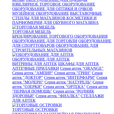
ЮВЕЛИРНОЕ ТОРГОВОЕ ОБОРУДОВАНИЕ
ОБОРУДОВАНИЕ ДЛЯ ОПТИКИ И ОЧКОВ
МУЗЕЙНОЕ ОБОРУДОВАНИЕ
ВЫСТАВОЧНЫЕ
СТЕНДЫ
ДЛЯ МАГАЗИНОВ КОСМЕТИКИ И
ПАРФЮМЕРИИ
ДЛЯ ОБУВНОГО МАГАЗИНА
ТОРГОВАЯ МЕБЕЛЬ
БРЕНДИРОВАНИЕ ТОРГОВОГО ОБОРУДОВАНИЯ
ОБОРУДОВАНИЕ ДЛЯ ТОРГОВЛИ
ОБОРУДОВАНИЕ
ДЛЯ СПОРТТОВАРОВ
ОБОРУДОВАНИЕ ДЛЯ
СТРОИТЕЛЬНЫХ МАГАЗИНОВ
ОБОРУДОВАНИЕ ДЛЯ АПТЕК
ВИТРИНЫ ДЛЯ АПТЕК
ШКАФЫ ДЛЯ АПТЕК
АПТЕЧНЫЕ ПРИЛАВКИ
Серия аптек "ORANGE"
Серия аптек "АМПИР"
Серия аптек "ГРИН"
Серия
аптек "ДОКТОР"
Серия аптек "ИНТЕРФАРМ"
Серия
аптек "МОДЕРН"
Серия аптек "НАТУРЕЛЬ"
Серия
аптек "ОЗЕРКИ"
Серия аптек "ОРТЕКА"
Серия аптек
"ПЕРВАЯ ПОМОЩЬ"
Серия аптек "РОДНИК
ЗДОРОВЬЯ"
Серия аптек "ФИАЛКА"
СТЕЛЛАЖИ
ДЛЯ АПТЕК
ТОРГОВЫЕ ОСТРОВКИ