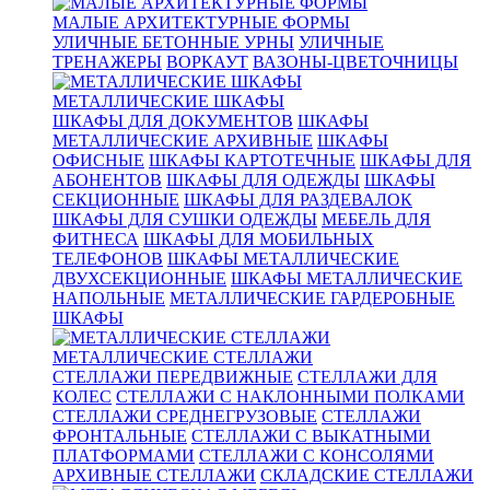
МАЛЫЕ АРХИТЕКТУРНЫЕ ФОРМЫ
УЛИЧНЫЕ БЕТОННЫЕ УРНЫ
УЛИЧНЫЕ
ТРЕНАЖЕРЫ
ВОРКАУТ
ВАЗОНЫ-ЦВЕТОЧНИЦЫ
МЕТАЛЛИЧЕСКИЕ ШКАФЫ
ШКАФЫ ДЛЯ ДОКУМЕНТОВ
ШКАФЫ
МЕТАЛЛИЧЕСКИЕ АРХИВНЫЕ
ШКАФЫ
ОФИСНЫЕ
ШКАФЫ КАРТОТЕЧНЫЕ
ШКАФЫ ДЛЯ
АБОНЕНТОВ
ШКАФЫ ДЛЯ ОДЕЖДЫ
ШКАФЫ
СЕКЦИОННЫЕ
ШКАФЫ ДЛЯ РАЗДЕВАЛОК
ШКАФЫ ДЛЯ СУШКИ ОДЕЖДЫ
МЕБЕЛЬ ДЛЯ
ФИТНЕСА
ШКАФЫ ДЛЯ МОБИЛЬНЫХ
ТЕЛЕФОНОВ
ШКАФЫ МЕТАЛЛИЧЕСКИЕ
ДВУХСЕКЦИОННЫЕ
ШКАФЫ МЕТАЛЛИЧЕСКИЕ
НАПОЛЬНЫЕ
МЕТАЛЛИЧЕСКИЕ ГАРДЕРОБНЫЕ
ШКАФЫ
МЕТАЛЛИЧЕСКИЕ СТЕЛЛАЖИ
СТЕЛЛАЖИ ПЕРЕДВИЖНЫЕ
СТЕЛЛАЖИ ДЛЯ
КОЛЕС
СТЕЛЛАЖИ С НАКЛОННЫМИ ПОЛКАМИ
СТЕЛЛАЖИ СРЕДНЕГРУЗОВЫЕ
СТЕЛЛАЖИ
ФРОНТАЛЬНЫЕ
СТЕЛЛАЖИ С ВЫКАТНЫМИ
ПЛАТФОРМАМИ
СТЕЛЛАЖИ С КОНСОЛЯМИ
АРХИВНЫЕ СТЕЛЛАЖИ
СКЛАДСКИЕ СТЕЛЛАЖИ