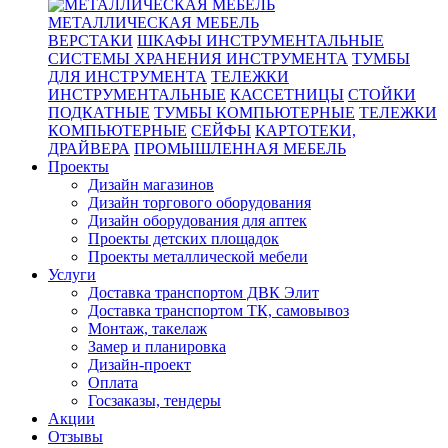
МЕТАЛЛИЧЕСКАЯ МЕБЕЛЬ
ВЕРСТАКИ
ШКАФЫ ИНСТРУМЕНТАЛЬНЫЕ
СИСТЕМЫ ХРАНЕНИЯ ИНСТРУМЕНТА
ТУМБЫ
ДЛЯ ИНСТРУМЕНТА
ТЕЛЕЖКИ
ИНСТРУМЕНТАЛЬНЫЕ
КАССЕТНИЦЫ
СТОЙКИ
ПОДКАТНЫЕ
ТУМБЫ КОМПЬЮТЕРНЫЕ
ТЕЛЕЖКИ
КОМПЬЮТЕРНЫЕ
СЕЙФЫ
КАРТОТЕКИ,
ДРАЙВЕРА
ПРОМЫШЛЕННАЯ МЕБЕЛЬ
Проекты
Дизайн магазинов
Дизайн торгового оборудования
Дизайн оборудования для аптек
Проекты детских площадок
Проекты металлической мебели
Услуги
Доставка транспортом ДВК Элит
Доставка транспортом ТК, самовывоз
Монтаж, такелаж
Замер и планировка
Дизайн-проект
Оплата
Госзаказы, тендеры
Акции
Отзывы