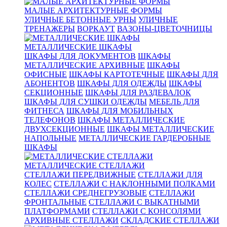
МАЛЫЕ АРХИТЕКТУРНЫЕ ФОРМЫ
УЛИЧНЫЕ БЕТОННЫЕ УРНЫ
УЛИЧНЫЕ
ТРЕНАЖЕРЫ
ВОРКАУТ
ВАЗОНЫ-ЦВЕТОЧНИЦЫ
МЕТАЛЛИЧЕСКИЕ ШКАФЫ
ШКАФЫ ДЛЯ ДОКУМЕНТОВ
ШКАФЫ
МЕТАЛЛИЧЕСКИЕ АРХИВНЫЕ
ШКАФЫ
ОФИСНЫЕ
ШКАФЫ КАРТОТЕЧНЫЕ
ШКАФЫ ДЛЯ
АБОНЕНТОВ
ШКАФЫ ДЛЯ ОДЕЖДЫ
ШКАФЫ
СЕКЦИОННЫЕ
ШКАФЫ ДЛЯ РАЗДЕВАЛОК
ШКАФЫ ДЛЯ СУШКИ ОДЕЖДЫ
МЕБЕЛЬ ДЛЯ
ФИТНЕСА
ШКАФЫ ДЛЯ МОБИЛЬНЫХ
ТЕЛЕФОНОВ
ШКАФЫ МЕТАЛЛИЧЕСКИЕ
ДВУХСЕКЦИОННЫЕ
ШКАФЫ МЕТАЛЛИЧЕСКИЕ
НАПОЛЬНЫЕ
МЕТАЛЛИЧЕСКИЕ ГАРДЕРОБНЫЕ
ШКАФЫ
МЕТАЛЛИЧЕСКИЕ СТЕЛЛАЖИ
СТЕЛЛАЖИ ПЕРЕДВИЖНЫЕ
СТЕЛЛАЖИ ДЛЯ
КОЛЕС
СТЕЛЛАЖИ С НАКЛОННЫМИ ПОЛКАМИ
СТЕЛЛАЖИ СРЕДНЕГРУЗОВЫЕ
СТЕЛЛАЖИ
ФРОНТАЛЬНЫЕ
СТЕЛЛАЖИ С ВЫКАТНЫМИ
ПЛАТФОРМАМИ
СТЕЛЛАЖИ С КОНСОЛЯМИ
АРХИВНЫЕ СТЕЛЛАЖИ
СКЛАДСКИЕ СТЕЛЛАЖИ