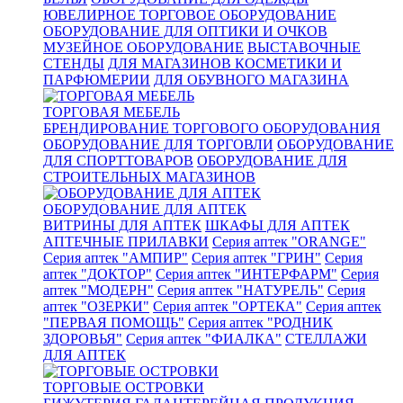
ЮВЕЛИРНОЕ ТОРГОВОЕ ОБОРУДОВАНИЕ
ОБОРУДОВАНИЕ ДЛЯ ОПТИКИ И ОЧКОВ
МУЗЕЙНОЕ ОБОРУДОВАНИЕ
ВЫСТАВОЧНЫЕ
СТЕНДЫ
ДЛЯ МАГАЗИНОВ КОСМЕТИКИ И
ПАРФЮМЕРИИ
ДЛЯ ОБУВНОГО МАГАЗИНА
ТОРГОВАЯ МЕБЕЛЬ
БРЕНДИРОВАНИЕ ТОРГОВОГО ОБОРУДОВАНИЯ
ОБОРУДОВАНИЕ ДЛЯ ТОРГОВЛИ
ОБОРУДОВАНИЕ
ДЛЯ СПОРТТОВАРОВ
ОБОРУДОВАНИЕ ДЛЯ
СТРОИТЕЛЬНЫХ МАГАЗИНОВ
ОБОРУДОВАНИЕ ДЛЯ АПТЕК
ВИТРИНЫ ДЛЯ АПТЕК
ШКАФЫ ДЛЯ АПТЕК
АПТЕЧНЫЕ ПРИЛАВКИ
Серия аптек "ORANGE"
Серия аптек "АМПИР"
Серия аптек "ГРИН"
Серия
аптек "ДОКТОР"
Серия аптек "ИНТЕРФАРМ"
Серия
аптек "МОДЕРН"
Серия аптек "НАТУРЕЛЬ"
Серия
аптек "ОЗЕРКИ"
Серия аптек "ОРТЕКА"
Серия аптек
"ПЕРВАЯ ПОМОЩЬ"
Серия аптек "РОДНИК
ЗДОРОВЬЯ"
Серия аптек "ФИАЛКА"
СТЕЛЛАЖИ
ДЛЯ АПТЕК
ТОРГОВЫЕ ОСТРОВКИ