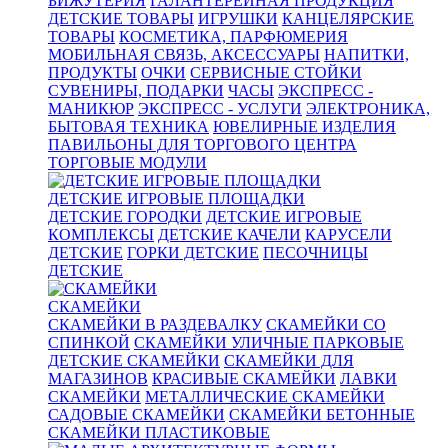
БИЖУТЕРИЯ
ГАЛАНТЕРЕЙНАЯ ПРОДУКЦИЯ
ДЕТСКИЕ ТОВАРЫ
ИГРУШКИ
КАНЦЕЛЯРСКИЕ
ТОВАРЫ
КОСМЕТИКА, ПАРФЮМЕРИЯ
МОБИЛЬНАЯ СВЯЗЬ, АКСЕССУАРЫ
НАПИТКИ,
ПРОДУКТЫ
ОЧКИ
СЕРВИСНЫЕ СТОЙКИ
СУВЕНИРЫ, ПОДАРКИ
ЧАСЫ
ЭКСПРЕСС -
МАНИКЮР
ЭКСПРЕСС - УСЛУГИ
ЭЛЕКТРОНИКА,
БЫТОВАЯ ТЕХНИКА
ЮВЕЛИРНЫЕ ИЗДЕЛИЯ
ПАВИЛЬОНЫ ДЛЯ ТОРГОВОГО ЦЕНТРА
ТОРГОВЫЕ МОДУЛИ
ДЕТСКИЕ ИГРОВЫЕ ПЛОЩАДКИ
ДЕТСКИЕ ГОРОДКИ
ДЕТСКИЕ ИГРОВЫЕ
КОМПЛЕКСЫ
ДЕТСКИЕ КАЧЕЛИ
КАРУСЕЛИ
ДЕТСКИЕ
ГОРКИ ДЕТСКИЕ
ПЕСОЧНИЦЫ
ДЕТСКИЕ
СКАМЕЙКИ
СКАМЕЙКИ В РАЗДЕВАЛКУ
СКАМЕЙКИ СО
СПИНКОЙ
СКАМЕЙКИ УЛИЧНЫЕ ПАРКОВЫЕ
ДЕТСКИЕ СКАМЕЙКИ
СКАМЕЙКИ ДЛЯ
МАГАЗИНОВ
КРАСИВЫЕ СКАМЕЙКИ
ЛАВКИ
СКАМЕЙКИ
МЕТАЛЛИЧЕСКИЕ СКАМЕЙКИ
САДОВЫЕ СКАМЕЙКИ
СКАМЕЙКИ БЕТОННЫЕ
СКАМЕЙКИ ПЛАСТИКОВЫЕ