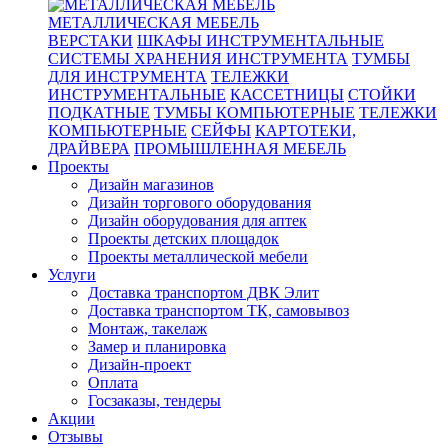
МЕТАЛЛИЧЕСКАЯ МЕБЕЛЬ
ВЕРСТАКИ
ШКАФЫ ИНСТРУМЕНТАЛЬНЫЕ
СИСТЕМЫ ХРАНЕНИЯ ИНСТРУМЕНТА
ТУМБЫ
ДЛЯ ИНСТРУМЕНТА
ТЕЛЕЖКИ
ИНСТРУМЕНТАЛЬНЫЕ
КАССЕТНИЦЫ
СТОЙКИ
ПОДКАТНЫЕ
ТУМБЫ КОМПЬЮТЕРНЫЕ
ТЕЛЕЖКИ
КОМПЬЮТЕРНЫЕ
СЕЙФЫ
КАРТОТЕКИ,
ДРАЙВЕРА
ПРОМЫШЛЕННАЯ МЕБЕЛЬ
Проекты
Дизайн магазинов
Дизайн торгового оборудования
Дизайн оборудования для аптек
Проекты детских площадок
Проекты металлической мебели
Услуги
Доставка транспортом ДВК Элит
Доставка транспортом ТК, самовывоз
Монтаж, такелаж
Замер и планировка
Дизайн-проект
Оплата
Госзаказы, тендеры
Акции
Отзывы