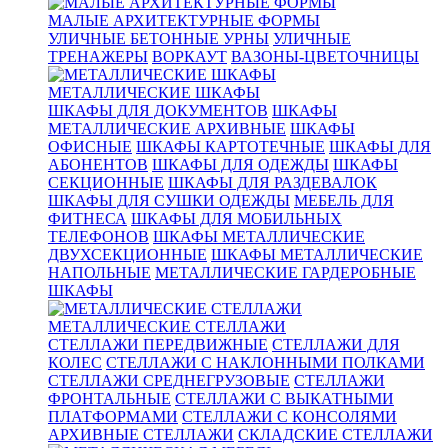
МАЛЫЕ АРХИТЕКТУРНЫЕ ФОРМЫ
УЛИЧНЫЕ БЕТОННЫЕ УРНЫ
УЛИЧНЫЕ
ТРЕНАЖЕРЫ
ВОРКАУТ
ВАЗОНЫ-ЦВЕТОЧНИЦЫ
МЕТАЛЛИЧЕСКИЕ ШКАФЫ
ШКАФЫ ДЛЯ ДОКУМЕНТОВ
ШКАФЫ
МЕТАЛЛИЧЕСКИЕ АРХИВНЫЕ
ШКАФЫ
ОФИСНЫЕ
ШКАФЫ КАРТОТЕЧНЫЕ
ШКАФЫ ДЛЯ
АБОНЕНТОВ
ШКАФЫ ДЛЯ ОДЕЖДЫ
ШКАФЫ
СЕКЦИОННЫЕ
ШКАФЫ ДЛЯ РАЗДЕВАЛОК
ШКАФЫ ДЛЯ СУШКИ ОДЕЖДЫ
МЕБЕЛЬ ДЛЯ
ФИТНЕСА
ШКАФЫ ДЛЯ МОБИЛЬНЫХ
ТЕЛЕФОНОВ
ШКАФЫ МЕТАЛЛИЧЕСКИЕ
ДВУХСЕКЦИОННЫЕ
ШКАФЫ МЕТАЛЛИЧЕСКИЕ
НАПОЛЬНЫЕ
МЕТАЛЛИЧЕСКИЕ ГАРДЕРОБНЫЕ
ШКАФЫ
МЕТАЛЛИЧЕСКИЕ СТЕЛЛАЖИ
СТЕЛЛАЖИ ПЕРЕДВИЖНЫЕ
СТЕЛЛАЖИ ДЛЯ
КОЛЕС
СТЕЛЛАЖИ С НАКЛОННЫМИ ПОЛКАМИ
СТЕЛЛАЖИ СРЕДНЕГРУЗОВЫЕ
СТЕЛЛАЖИ
ФРОНТАЛЬНЫЕ
СТЕЛЛАЖИ С ВЫКАТНЫМИ
ПЛАТФОРМАМИ
СТЕЛЛАЖИ С КОНСОЛЯМИ
АРХИВНЫЕ СТЕЛЛАЖИ
СКЛАДСКИЕ СТЕЛЛАЖИ