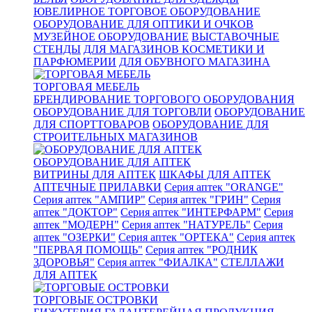
ЮВЕЛИРНОЕ ТОРГОВОЕ ОБОРУДОВАНИЕ
ОБОРУДОВАНИЕ ДЛЯ ОПТИКИ И ОЧКОВ
МУЗЕЙНОЕ ОБОРУДОВАНИЕ
ВЫСТАВОЧНЫЕ
СТЕНДЫ
ДЛЯ МАГАЗИНОВ КОСМЕТИКИ И
ПАРФЮМЕРИИ
ДЛЯ ОБУВНОГО МАГАЗИНА
ТОРГОВАЯ МЕБЕЛЬ
БРЕНДИРОВАНИЕ ТОРГОВОГО ОБОРУДОВАНИЯ
ОБОРУДОВАНИЕ ДЛЯ ТОРГОВЛИ
ОБОРУДОВАНИЕ
ДЛЯ СПОРТТОВАРОВ
ОБОРУДОВАНИЕ ДЛЯ
СТРОИТЕЛЬНЫХ МАГАЗИНОВ
ОБОРУДОВАНИЕ ДЛЯ АПТЕК
ВИТРИНЫ ДЛЯ АПТЕК
ШКАФЫ ДЛЯ АПТЕК
АПТЕЧНЫЕ ПРИЛАВКИ
Серия аптек "ORANGE"
Серия аптек "АМПИР"
Серия аптек "ГРИН"
Серия
аптек "ДОКТОР"
Серия аптек "ИНТЕРФАРМ"
Серия
аптек "МОДЕРН"
Серия аптек "НАТУРЕЛЬ"
Серия
аптек "ОЗЕРКИ"
Серия аптек "ОРТЕКА"
Серия аптек
"ПЕРВАЯ ПОМОЩЬ"
Серия аптек "РОДНИК
ЗДОРОВЬЯ"
Серия аптек "ФИАЛКА"
СТЕЛЛАЖИ
ДЛЯ АПТЕК
ТОРГОВЫЕ ОСТРОВКИ