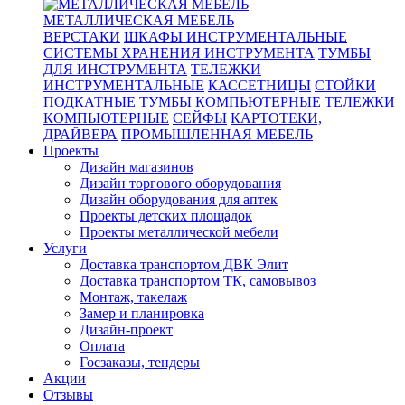
МЕТАЛЛИЧЕСКАЯ МЕБЕЛЬ
ВЕРСТАКИ
ШКАФЫ ИНСТРУМЕНТАЛЬНЫЕ
СИСТЕМЫ ХРАНЕНИЯ ИНСТРУМЕНТА
ТУМБЫ
ДЛЯ ИНСТРУМЕНТА
ТЕЛЕЖКИ
ИНСТРУМЕНТАЛЬНЫЕ
КАССЕТНИЦЫ
СТОЙКИ
ПОДКАТНЫЕ
ТУМБЫ КОМПЬЮТЕРНЫЕ
ТЕЛЕЖКИ
КОМПЬЮТЕРНЫЕ
СЕЙФЫ
КАРТОТЕКИ,
ДРАЙВЕРА
ПРОМЫШЛЕННАЯ МЕБЕЛЬ
Проекты
Дизайн магазинов
Дизайн торгового оборудования
Дизайн оборудования для аптек
Проекты детских площадок
Проекты металлической мебели
Услуги
Доставка транспортом ДВК Элит
Доставка транспортом ТК, самовывоз
Монтаж, такелаж
Замер и планировка
Дизайн-проект
Оплата
Госзаказы, тендеры
Акции
Отзывы