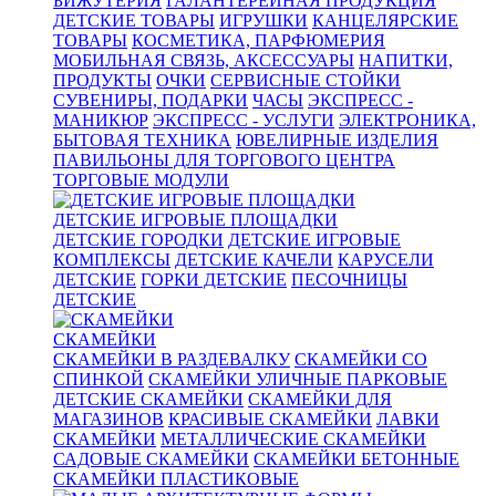
БИЖУТЕРИЯ
ГАЛАНТЕРЕЙНАЯ ПРОДУКЦИЯ
ДЕТСКИЕ ТОВАРЫ
ИГРУШКИ
КАНЦЕЛЯРСКИЕ
ТОВАРЫ
КОСМЕТИКА, ПАРФЮМЕРИЯ
МОБИЛЬНАЯ СВЯЗЬ, АКСЕССУАРЫ
НАПИТКИ,
ПРОДУКТЫ
ОЧКИ
СЕРВИСНЫЕ СТОЙКИ
СУВЕНИРЫ, ПОДАРКИ
ЧАСЫ
ЭКСПРЕСС -
МАНИКЮР
ЭКСПРЕСС - УСЛУГИ
ЭЛЕКТРОНИКА,
БЫТОВАЯ ТЕХНИКА
ЮВЕЛИРНЫЕ ИЗДЕЛИЯ
ПАВИЛЬОНЫ ДЛЯ ТОРГОВОГО ЦЕНТРА
ТОРГОВЫЕ МОДУЛИ
ДЕТСКИЕ ИГРОВЫЕ ПЛОЩАДКИ
ДЕТСКИЕ ГОРОДКИ
ДЕТСКИЕ ИГРОВЫЕ
КОМПЛЕКСЫ
ДЕТСКИЕ КАЧЕЛИ
КАРУСЕЛИ
ДЕТСКИЕ
ГОРКИ ДЕТСКИЕ
ПЕСОЧНИЦЫ
ДЕТСКИЕ
СКАМЕЙКИ
СКАМЕЙКИ В РАЗДЕВАЛКУ
СКАМЕЙКИ СО
СПИНКОЙ
СКАМЕЙКИ УЛИЧНЫЕ ПАРКОВЫЕ
ДЕТСКИЕ СКАМЕЙКИ
СКАМЕЙКИ ДЛЯ
МАГАЗИНОВ
КРАСИВЫЕ СКАМЕЙКИ
ЛАВКИ
СКАМЕЙКИ
МЕТАЛЛИЧЕСКИЕ СКАМЕЙКИ
САДОВЫЕ СКАМЕЙКИ
СКАМЕЙКИ БЕТОННЫЕ
СКАМЕЙКИ ПЛАСТИКОВЫЕ