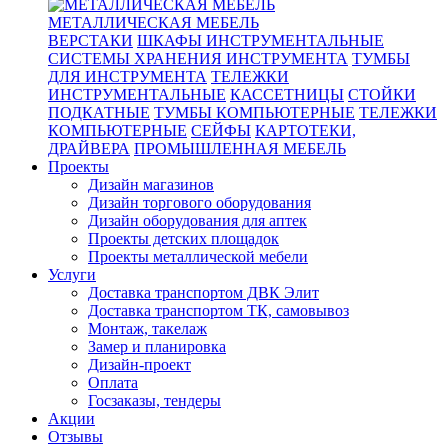
МЕТАЛЛИЧЕСКАЯ МЕБЕЛЬ
ВЕРСТАКИ
ШКАФЫ ИНСТРУМЕНТАЛЬНЫЕ
СИСТЕМЫ ХРАНЕНИЯ ИНСТРУМЕНТА
ТУМБЫ
ДЛЯ ИНСТРУМЕНТА
ТЕЛЕЖКИ
ИНСТРУМЕНТАЛЬНЫЕ
КАССЕТНИЦЫ
СТОЙКИ
ПОДКАТНЫЕ
ТУМБЫ КОМПЬЮТЕРНЫЕ
ТЕЛЕЖКИ
КОМПЬЮТЕРНЫЕ
СЕЙФЫ
КАРТОТЕКИ,
ДРАЙВЕРА
ПРОМЫШЛЕННАЯ МЕБЕЛЬ
Проекты
Дизайн магазинов
Дизайн торгового оборудования
Дизайн оборудования для аптек
Проекты детских площадок
Проекты металлической мебели
Услуги
Доставка транспортом ДВК Элит
Доставка транспортом ТК, самовывоз
Монтаж, такелаж
Замер и планировка
Дизайн-проект
Оплата
Госзаказы, тендеры
Акции
Отзывы