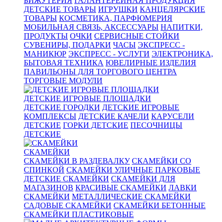
БИЖУТЕРИЯ
ГАЛАНТЕРЕЙНАЯ ПРОДУКЦИЯ
ДЕТСКИЕ ТОВАРЫ
ИГРУШКИ
КАНЦЕЛЯРСКИЕ
ТОВАРЫ
КОСМЕТИКА, ПАРФЮМЕРИЯ
МОБИЛЬНАЯ СВЯЗЬ, АКСЕССУАРЫ
НАПИТКИ,
ПРОДУКТЫ
ОЧКИ
СЕРВИСНЫЕ СТОЙКИ
СУВЕНИРЫ, ПОДАРКИ
ЧАСЫ
ЭКСПРЕСС -
МАНИКЮР
ЭКСПРЕСС - УСЛУГИ
ЭЛЕКТРОНИКА,
БЫТОВАЯ ТЕХНИКА
ЮВЕЛИРНЫЕ ИЗДЕЛИЯ
ПАВИЛЬОНЫ ДЛЯ ТОРГОВОГО ЦЕНТРА
ТОРГОВЫЕ МОДУЛИ
ДЕТСКИЕ ИГРОВЫЕ ПЛОЩАДКИ
ДЕТСКИЕ ГОРОДКИ
ДЕТСКИЕ ИГРОВЫЕ
КОМПЛЕКСЫ
ДЕТСКИЕ КАЧЕЛИ
КАРУСЕЛИ
ДЕТСКИЕ
ГОРКИ ДЕТСКИЕ
ПЕСОЧНИЦЫ
ДЕТСКИЕ
СКАМЕЙКИ
СКАМЕЙКИ В РАЗДЕВАЛКУ
СКАМЕЙКИ СО
СПИНКОЙ
СКАМЕЙКИ УЛИЧНЫЕ ПАРКОВЫЕ
ДЕТСКИЕ СКАМЕЙКИ
СКАМЕЙКИ ДЛЯ
МАГАЗИНОВ
КРАСИВЫЕ СКАМЕЙКИ
ЛАВКИ
СКАМЕЙКИ
МЕТАЛЛИЧЕСКИЕ СКАМЕЙКИ
САДОВЫЕ СКАМЕЙКИ
СКАМЕЙКИ БЕТОННЫЕ
СКАМЕЙКИ ПЛАСТИКОВЫЕ