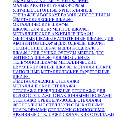
МАЛЫЕ АРХИТЕКТУРНЫЕ ФОРМЫ
УЛИЧНЫЕ БЕТОННЫЕ УРНЫ
УЛИЧНЫЕ
ТРЕНАЖЕРЫ
ВОРКАУТ
ВАЗОНЫ-ЦВЕТОЧНИЦЫ
МЕТАЛЛИЧЕСКИЕ ШКАФЫ
ШКАФЫ ДЛЯ ДОКУМЕНТОВ
ШКАФЫ
МЕТАЛЛИЧЕСКИЕ АРХИВНЫЕ
ШКАФЫ
ОФИСНЫЕ
ШКАФЫ КАРТОТЕЧНЫЕ
ШКАФЫ ДЛЯ
АБОНЕНТОВ
ШКАФЫ ДЛЯ ОДЕЖДЫ
ШКАФЫ
СЕКЦИОННЫЕ
ШКАФЫ ДЛЯ РАЗДЕВАЛОК
ШКАФЫ ДЛЯ СУШКИ ОДЕЖДЫ
МЕБЕЛЬ ДЛЯ
ФИТНЕСА
ШКАФЫ ДЛЯ МОБИЛЬНЫХ
ТЕЛЕФОНОВ
ШКАФЫ МЕТАЛЛИЧЕСКИЕ
ДВУХСЕКЦИОННЫЕ
ШКАФЫ МЕТАЛЛИЧЕСКИЕ
НАПОЛЬНЫЕ
МЕТАЛЛИЧЕСКИЕ ГАРДЕРОБНЫЕ
ШКАФЫ
МЕТАЛЛИЧЕСКИЕ СТЕЛЛАЖИ
СТЕЛЛАЖИ ПЕРЕДВИЖНЫЕ
СТЕЛЛАЖИ ДЛЯ
КОЛЕС
СТЕЛЛАЖИ С НАКЛОННЫМИ ПОЛКАМИ
СТЕЛЛАЖИ СРЕДНЕГРУЗОВЫЕ
СТЕЛЛАЖИ
ФРОНТАЛЬНЫЕ
СТЕЛЛАЖИ С ВЫКАТНЫМИ
ПЛАТФОРМАМИ
СТЕЛЛАЖИ С КОНСОЛЯМИ
АРХИВНЫЕ СТЕЛЛАЖИ
СКЛАДСКИЕ СТЕЛЛАЖИ