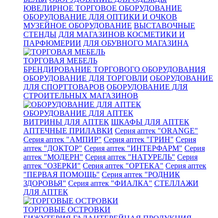
ЮВЕЛИРНОЕ ТОРГОВОЕ ОБОРУДОВАНИЕ
ОБОРУДОВАНИЕ ДЛЯ ОПТИКИ И ОЧКОВ
МУЗЕЙНОЕ ОБОРУДОВАНИЕ
ВЫСТАВОЧНЫЕ
СТЕНДЫ
ДЛЯ МАГАЗИНОВ КОСМЕТИКИ И
ПАРФЮМЕРИИ
ДЛЯ ОБУВНОГО МАГАЗИНА
ТОРГОВАЯ МЕБЕЛЬ
БРЕНДИРОВАНИЕ ТОРГОВОГО ОБОРУДОВАНИЯ
ОБОРУДОВАНИЕ ДЛЯ ТОРГОВЛИ
ОБОРУДОВАНИЕ
ДЛЯ СПОРТТОВАРОВ
ОБОРУДОВАНИЕ ДЛЯ
СТРОИТЕЛЬНЫХ МАГАЗИНОВ
ОБОРУДОВАНИЕ ДЛЯ АПТЕК
ВИТРИНЫ ДЛЯ АПТЕК
ШКАФЫ ДЛЯ АПТЕК
АПТЕЧНЫЕ ПРИЛАВКИ
Серия аптек "ORANGE"
Серия аптек "АМПИР"
Серия аптек "ГРИН"
Серия
аптек "ДОКТОР"
Серия аптек "ИНТЕРФАРМ"
Серия
аптек "МОДЕРН"
Серия аптек "НАТУРЕЛЬ"
Серия
аптек "ОЗЕРКИ"
Серия аптек "ОРТЕКА"
Серия аптек
"ПЕРВАЯ ПОМОЩЬ"
Серия аптек "РОДНИК
ЗДОРОВЬЯ"
Серия аптек "ФИАЛКА"
СТЕЛЛАЖИ
ДЛЯ АПТЕК
ТОРГОВЫЕ ОСТРОВКИ