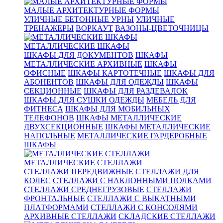
МАЛЫЕ АРХИТЕКТУРНЫЕ ФОРМЫ
УЛИЧНЫЕ БЕТОННЫЕ УРНЫ
УЛИЧНЫЕ
ТРЕНАЖЕРЫ
ВОРКАУТ
ВАЗОНЫ-ЦВЕТОЧНИЦЫ
МЕТАЛЛИЧЕСКИЕ ШКАФЫ
ШКАФЫ ДЛЯ ДОКУМЕНТОВ
ШКАФЫ
МЕТАЛЛИЧЕСКИЕ АРХИВНЫЕ
ШКАФЫ
ОФИСНЫЕ
ШКАФЫ КАРТОТЕЧНЫЕ
ШКАФЫ ДЛЯ
АБОНЕНТОВ
ШКАФЫ ДЛЯ ОДЕЖДЫ
ШКАФЫ
СЕКЦИОННЫЕ
ШКАФЫ ДЛЯ РАЗДЕВАЛОК
ШКАФЫ ДЛЯ СУШКИ ОДЕЖДЫ
МЕБЕЛЬ ДЛЯ
ФИТНЕСА
ШКАФЫ ДЛЯ МОБИЛЬНЫХ
ТЕЛЕФОНОВ
ШКАФЫ МЕТАЛЛИЧЕСКИЕ
ДВУХСЕКЦИОННЫЕ
ШКАФЫ МЕТАЛЛИЧЕСКИЕ
НАПОЛЬНЫЕ
МЕТАЛЛИЧЕСКИЕ ГАРДЕРОБНЫЕ
ШКАФЫ
МЕТАЛЛИЧЕСКИЕ СТЕЛЛАЖИ
СТЕЛЛАЖИ ПЕРЕДВИЖНЫЕ
СТЕЛЛАЖИ ДЛЯ
КОЛЕС
СТЕЛЛАЖИ С НАКЛОННЫМИ ПОЛКАМИ
СТЕЛЛАЖИ СРЕДНЕГРУЗОВЫЕ
СТЕЛЛАЖИ
ФРОНТАЛЬНЫЕ
СТЕЛЛАЖИ С ВЫКАТНЫМИ
ПЛАТФОРМАМИ
СТЕЛЛАЖИ С КОНСОЛЯМИ
АРХИВНЫЕ СТЕЛЛАЖИ
СКЛАДСКИЕ СТЕЛЛАЖИ