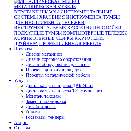
МЕТАЛЛИЧЕСКАЯ МЕБЕЛЬ
ВЕРСТАКИ
ШКАФЫ ИНСТРУМЕНТАЛЬНЫЕ
СИСТЕМЫ ХРАНЕНИЯ ИНСТРУМЕНТА
ТУМБЫ
ДЛЯ ИНСТРУМЕНТА
ТЕЛЕЖКИ
ИНСТРУМЕНТАЛЬНЫЕ
КАССЕТНИЦЫ
СТОЙКИ
ПОДКАТНЫЕ
ТУМБЫ КОМПЬЮТЕРНЫЕ
ТЕЛЕЖКИ
КОМПЬЮТЕРНЫЕ
СЕЙФЫ
КАРТОТЕКИ,
ДРАЙВЕРА
ПРОМЫШЛЕННАЯ МЕБЕЛЬ
Проекты
Дизайн магазинов
Дизайн торгового оборудования
Дизайн оборудования для аптек
Проекты детских площадок
Проекты металлической мебели
Услуги
Доставка транспортом ДВК Элит
Доставка транспортом ТК, самовывоз
Монтаж, такелаж
Замер и планировка
Дизайн-проект
Оплата
Госзаказы, тендеры
Акции
Отзывы