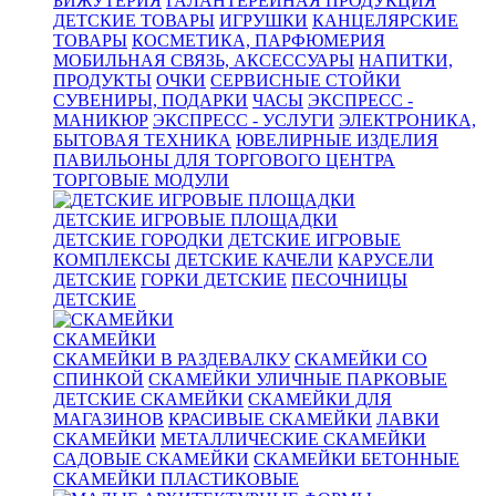
БИЖУТЕРИЯ
ГАЛАНТЕРЕЙНАЯ ПРОДУКЦИЯ
ДЕТСКИЕ ТОВАРЫ
ИГРУШКИ
КАНЦЕЛЯРСКИЕ
ТОВАРЫ
КОСМЕТИКА, ПАРФЮМЕРИЯ
МОБИЛЬНАЯ СВЯЗЬ, АКСЕССУАРЫ
НАПИТКИ,
ПРОДУКТЫ
ОЧКИ
СЕРВИСНЫЕ СТОЙКИ
СУВЕНИРЫ, ПОДАРКИ
ЧАСЫ
ЭКСПРЕСС -
МАНИКЮР
ЭКСПРЕСС - УСЛУГИ
ЭЛЕКТРОНИКА,
БЫТОВАЯ ТЕХНИКА
ЮВЕЛИРНЫЕ ИЗДЕЛИЯ
ПАВИЛЬОНЫ ДЛЯ ТОРГОВОГО ЦЕНТРА
ТОРГОВЫЕ МОДУЛИ
ДЕТСКИЕ ИГРОВЫЕ ПЛОЩАДКИ
ДЕТСКИЕ ГОРОДКИ
ДЕТСКИЕ ИГРОВЫЕ
КОМПЛЕКСЫ
ДЕТСКИЕ КАЧЕЛИ
КАРУСЕЛИ
ДЕТСКИЕ
ГОРКИ ДЕТСКИЕ
ПЕСОЧНИЦЫ
ДЕТСКИЕ
СКАМЕЙКИ
СКАМЕЙКИ В РАЗДЕВАЛКУ
СКАМЕЙКИ СО
СПИНКОЙ
СКАМЕЙКИ УЛИЧНЫЕ ПАРКОВЫЕ
ДЕТСКИЕ СКАМЕЙКИ
СКАМЕЙКИ ДЛЯ
МАГАЗИНОВ
КРАСИВЫЕ СКАМЕЙКИ
ЛАВКИ
СКАМЕЙКИ
МЕТАЛЛИЧЕСКИЕ СКАМЕЙКИ
САДОВЫЕ СКАМЕЙКИ
СКАМЕЙКИ БЕТОННЫЕ
СКАМЕЙКИ ПЛАСТИКОВЫЕ