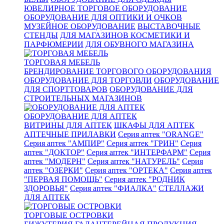
ЮВЕЛИРНОЕ ТОРГОВОЕ ОБОРУДОВАНИЕ
ОБОРУДОВАНИЕ ДЛЯ ОПТИКИ И ОЧКОВ
МУЗЕЙНОЕ ОБОРУДОВАНИЕ
ВЫСТАВОЧНЫЕ
СТЕНДЫ
ДЛЯ МАГАЗИНОВ КОСМЕТИКИ И
ПАРФЮМЕРИИ
ДЛЯ ОБУВНОГО МАГАЗИНА
ТОРГОВАЯ МЕБЕЛЬ
БРЕНДИРОВАНИЕ ТОРГОВОГО ОБОРУДОВАНИЯ
ОБОРУДОВАНИЕ ДЛЯ ТОРГОВЛИ
ОБОРУДОВАНИЕ
ДЛЯ СПОРТТОВАРОВ
ОБОРУДОВАНИЕ ДЛЯ
СТРОИТЕЛЬНЫХ МАГАЗИНОВ
ОБОРУДОВАНИЕ ДЛЯ АПТЕК
ВИТРИНЫ ДЛЯ АПТЕК
ШКАФЫ ДЛЯ АПТЕК
АПТЕЧНЫЕ ПРИЛАВКИ
Серия аптек "ORANGE"
Серия аптек "АМПИР"
Серия аптек "ГРИН"
Серия
аптек "ДОКТОР"
Серия аптек "ИНТЕРФАРМ"
Серия
аптек "МОДЕРН"
Серия аптек "НАТУРЕЛЬ"
Серия
аптек "ОЗЕРКИ"
Серия аптек "ОРТЕКА"
Серия аптек
"ПЕРВАЯ ПОМОЩЬ"
Серия аптек "РОДНИК
ЗДОРОВЬЯ"
Серия аптек "ФИАЛКА"
СТЕЛЛАЖИ
ДЛЯ АПТЕК
ТОРГОВЫЕ ОСТРОВКИ