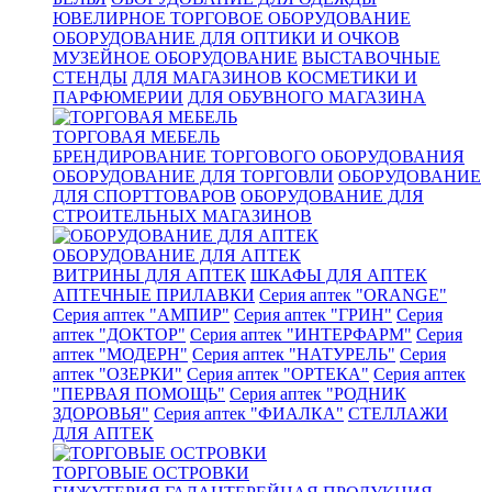
ЮВЕЛИРНОЕ ТОРГОВОЕ ОБОРУДОВАНИЕ
ОБОРУДОВАНИЕ ДЛЯ ОПТИКИ И ОЧКОВ
МУЗЕЙНОЕ ОБОРУДОВАНИЕ
ВЫСТАВОЧНЫЕ
СТЕНДЫ
ДЛЯ МАГАЗИНОВ КОСМЕТИКИ И
ПАРФЮМЕРИИ
ДЛЯ ОБУВНОГО МАГАЗИНА
ТОРГОВАЯ МЕБЕЛЬ
БРЕНДИРОВАНИЕ ТОРГОВОГО ОБОРУДОВАНИЯ
ОБОРУДОВАНИЕ ДЛЯ ТОРГОВЛИ
ОБОРУДОВАНИЕ
ДЛЯ СПОРТТОВАРОВ
ОБОРУДОВАНИЕ ДЛЯ
СТРОИТЕЛЬНЫХ МАГАЗИНОВ
ОБОРУДОВАНИЕ ДЛЯ АПТЕК
ВИТРИНЫ ДЛЯ АПТЕК
ШКАФЫ ДЛЯ АПТЕК
АПТЕЧНЫЕ ПРИЛАВКИ
Серия аптек "ORANGE"
Серия аптек "АМПИР"
Серия аптек "ГРИН"
Серия
аптек "ДОКТОР"
Серия аптек "ИНТЕРФАРМ"
Серия
аптек "МОДЕРН"
Серия аптек "НАТУРЕЛЬ"
Серия
аптек "ОЗЕРКИ"
Серия аптек "ОРТЕКА"
Серия аптек
"ПЕРВАЯ ПОМОЩЬ"
Серия аптек "РОДНИК
ЗДОРОВЬЯ"
Серия аптек "ФИАЛКА"
СТЕЛЛАЖИ
ДЛЯ АПТЕК
ТОРГОВЫЕ ОСТРОВКИ