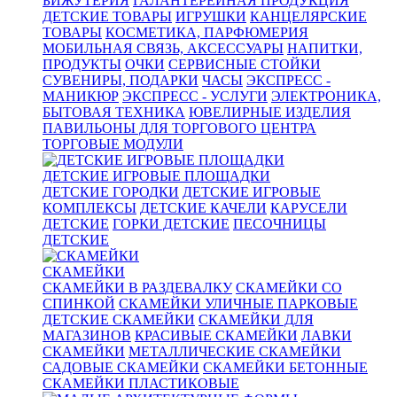
БИЖУТЕРИЯ
ГАЛАНТЕРЕЙНАЯ ПРОДУКЦИЯ
ДЕТСКИЕ ТОВАРЫ
ИГРУШКИ
КАНЦЕЛЯРСКИЕ
ТОВАРЫ
КОСМЕТИКА, ПАРФЮМЕРИЯ
МОБИЛЬНАЯ СВЯЗЬ, АКСЕССУАРЫ
НАПИТКИ,
ПРОДУКТЫ
ОЧКИ
СЕРВИСНЫЕ СТОЙКИ
СУВЕНИРЫ, ПОДАРКИ
ЧАСЫ
ЭКСПРЕСС -
МАНИКЮР
ЭКСПРЕСС - УСЛУГИ
ЭЛЕКТРОНИКА,
БЫТОВАЯ ТЕХНИКА
ЮВЕЛИРНЫЕ ИЗДЕЛИЯ
ПАВИЛЬОНЫ ДЛЯ ТОРГОВОГО ЦЕНТРА
ТОРГОВЫЕ МОДУЛИ
ДЕТСКИЕ ИГРОВЫЕ ПЛОЩАДКИ
ДЕТСКИЕ ГОРОДКИ
ДЕТСКИЕ ИГРОВЫЕ
КОМПЛЕКСЫ
ДЕТСКИЕ КАЧЕЛИ
КАРУСЕЛИ
ДЕТСКИЕ
ГОРКИ ДЕТСКИЕ
ПЕСОЧНИЦЫ
ДЕТСКИЕ
СКАМЕЙКИ
СКАМЕЙКИ В РАЗДЕВАЛКУ
СКАМЕЙКИ СО
СПИНКОЙ
СКАМЕЙКИ УЛИЧНЫЕ ПАРКОВЫЕ
ДЕТСКИЕ СКАМЕЙКИ
СКАМЕЙКИ ДЛЯ
МАГАЗИНОВ
КРАСИВЫЕ СКАМЕЙКИ
ЛАВКИ
СКАМЕЙКИ
МЕТАЛЛИЧЕСКИЕ СКАМЕЙКИ
САДОВЫЕ СКАМЕЙКИ
СКАМЕЙКИ БЕТОННЫЕ
СКАМЕЙКИ ПЛАСТИКОВЫЕ