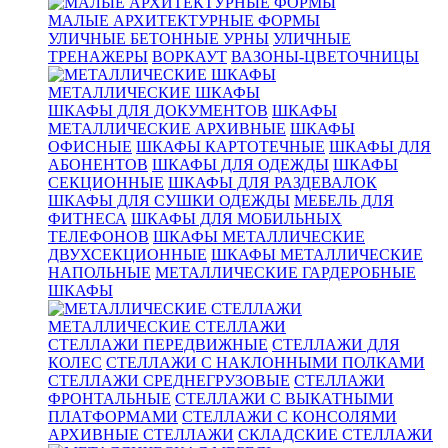
МАЛЫЕ АРХИТЕКТУРНЫЕ ФОРМЫ
УЛИЧНЫЕ БЕТОННЫЕ УРНЫ
УЛИЧНЫЕ
ТРЕНАЖЕРЫ
ВОРКАУТ
ВАЗОНЫ-ЦВЕТОЧНИЦЫ
МЕТАЛЛИЧЕСКИЕ ШКАФЫ
ШКАФЫ ДЛЯ ДОКУМЕНТОВ
ШКАФЫ
МЕТАЛЛИЧЕСКИЕ АРХИВНЫЕ
ШКАФЫ
ОФИСНЫЕ
ШКАФЫ КАРТОТЕЧНЫЕ
ШКАФЫ ДЛЯ
АБОНЕНТОВ
ШКАФЫ ДЛЯ ОДЕЖДЫ
ШКАФЫ
СЕКЦИОННЫЕ
ШКАФЫ ДЛЯ РАЗДЕВАЛОК
ШКАФЫ ДЛЯ СУШКИ ОДЕЖДЫ
МЕБЕЛЬ ДЛЯ
ФИТНЕСА
ШКАФЫ ДЛЯ МОБИЛЬНЫХ
ТЕЛЕФОНОВ
ШКАФЫ МЕТАЛЛИЧЕСКИЕ
ДВУХСЕКЦИОННЫЕ
ШКАФЫ МЕТАЛЛИЧЕСКИЕ
НАПОЛЬНЫЕ
МЕТАЛЛИЧЕСКИЕ ГАРДЕРОБНЫЕ
ШКАФЫ
МЕТАЛЛИЧЕСКИЕ СТЕЛЛАЖИ
СТЕЛЛАЖИ ПЕРЕДВИЖНЫЕ
СТЕЛЛАЖИ ДЛЯ
КОЛЕС
СТЕЛЛАЖИ С НАКЛОННЫМИ ПОЛКАМИ
СТЕЛЛАЖИ СРЕДНЕГРУЗОВЫЕ
СТЕЛЛАЖИ
ФРОНТАЛЬНЫЕ
СТЕЛЛАЖИ С ВЫКАТНЫМИ
ПЛАТФОРМАМИ
СТЕЛЛАЖИ С КОНСОЛЯМИ
АРХИВНЫЕ СТЕЛЛАЖИ
СКЛАДСКИЕ СТЕЛЛАЖИ