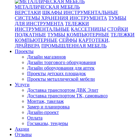
МЕТАЛЛИЧЕСКАЯ МЕБЕЛЬ
ВЕРСТАКИ
ШКАФЫ ИНСТРУМЕНТАЛЬНЫЕ
СИСТЕМЫ ХРАНЕНИЯ ИНСТРУМЕНТА
ТУМБЫ
ДЛЯ ИНСТРУМЕНТА
ТЕЛЕЖКИ
ИНСТРУМЕНТАЛЬНЫЕ
КАССЕТНИЦЫ
СТОЙКИ
ПОДКАТНЫЕ
ТУМБЫ КОМПЬЮТЕРНЫЕ
ТЕЛЕЖКИ
КОМПЬЮТЕРНЫЕ
СЕЙФЫ
КАРТОТЕКИ,
ДРАЙВЕРА
ПРОМЫШЛЕННАЯ МЕБЕЛЬ
Проекты
Дизайн магазинов
Дизайн торгового оборудования
Дизайн оборудования для аптек
Проекты детских площадок
Проекты металлической мебели
Услуги
Доставка транспортом ДВК Элит
Доставка транспортом ТК, самовывоз
Монтаж, такелаж
Замер и планировка
Дизайн-проект
Оплата
Госзаказы, тендеры
Акции
Отзывы