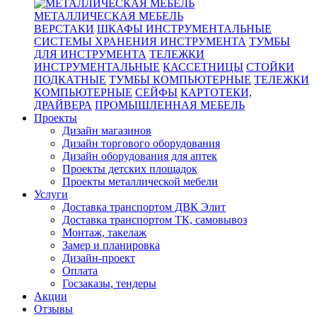
МЕТАЛЛИЧЕСКАЯ МЕБЕЛЬ
ВЕРСТАКИ
ШКАФЫ ИНСТРУМЕНТАЛЬНЫЕ
СИСТЕМЫ ХРАНЕНИЯ ИНСТРУМЕНТА
ТУМБЫ
ДЛЯ ИНСТРУМЕНТА
ТЕЛЕЖКИ
ИНСТРУМЕНТАЛЬНЫЕ
КАССЕТНИЦЫ
СТОЙКИ
ПОДКАТНЫЕ
ТУМБЫ КОМПЬЮТЕРНЫЕ
ТЕЛЕЖКИ
КОМПЬЮТЕРНЫЕ
СЕЙФЫ
КАРТОТЕКИ,
ДРАЙВЕРА
ПРОМЫШЛЕННАЯ МЕБЕЛЬ
Проекты
Дизайн магазинов
Дизайн торгового оборудования
Дизайн оборудования для аптек
Проекты детских площадок
Проекты металлической мебели
Услуги
Доставка транспортом ДВК Элит
Доставка транспортом ТК, самовывоз
Монтаж, такелаж
Замер и планировка
Дизайн-проект
Оплата
Госзаказы, тендеры
Акции
Отзывы