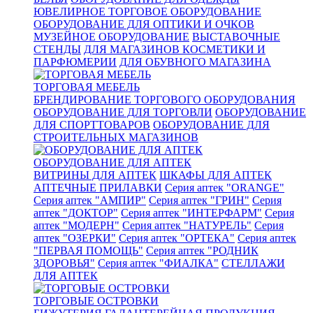
ЮВЕЛИРНОЕ ТОРГОВОЕ ОБОРУДОВАНИЕ
ОБОРУДОВАНИЕ ДЛЯ ОПТИКИ И ОЧКОВ
МУЗЕЙНОЕ ОБОРУДОВАНИЕ
ВЫСТАВОЧНЫЕ
СТЕНДЫ
ДЛЯ МАГАЗИНОВ КОСМЕТИКИ И
ПАРФЮМЕРИИ
ДЛЯ ОБУВНОГО МАГАЗИНА
ТОРГОВАЯ МЕБЕЛЬ
БРЕНДИРОВАНИЕ ТОРГОВОГО ОБОРУДОВАНИЯ
ОБОРУДОВАНИЕ ДЛЯ ТОРГОВЛИ
ОБОРУДОВАНИЕ
ДЛЯ СПОРТТОВАРОВ
ОБОРУДОВАНИЕ ДЛЯ
СТРОИТЕЛЬНЫХ МАГАЗИНОВ
ОБОРУДОВАНИЕ ДЛЯ АПТЕК
ВИТРИНЫ ДЛЯ АПТЕК
ШКАФЫ ДЛЯ АПТЕК
АПТЕЧНЫЕ ПРИЛАВКИ
Серия аптек "ORANGE"
Серия аптек "АМПИР"
Серия аптек "ГРИН"
Серия
аптек "ДОКТОР"
Серия аптек "ИНТЕРФАРМ"
Серия
аптек "МОДЕРН"
Серия аптек "НАТУРЕЛЬ"
Серия
аптек "ОЗЕРКИ"
Серия аптек "ОРТЕКА"
Серия аптек
"ПЕРВАЯ ПОМОЩЬ"
Серия аптек "РОДНИК
ЗДОРОВЬЯ"
Серия аптек "ФИАЛКА"
СТЕЛЛАЖИ
ДЛЯ АПТЕК
ТОРГОВЫЕ ОСТРОВКИ