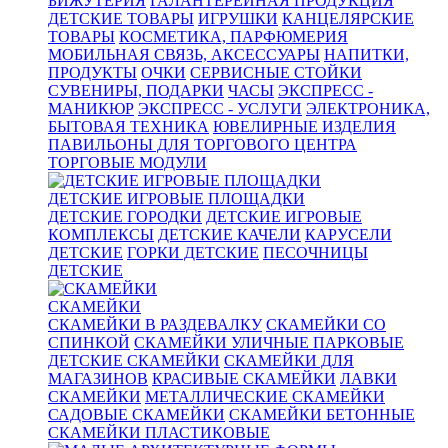
БИЖУТЕРИЯ
ГАЛАНТЕРЕЙНАЯ ПРОДУКЦИЯ
ДЕТСКИЕ ТОВАРЫ
ИГРУШКИ
КАНЦЕЛЯРСКИЕ
ТОВАРЫ
КОСМЕТИКА, ПАРФЮМЕРИЯ
МОБИЛЬНАЯ СВЯЗЬ, АКСЕССУАРЫ
НАПИТКИ,
ПРОДУКТЫ
ОЧКИ
СЕРВИСНЫЕ СТОЙКИ
СУВЕНИРЫ, ПОДАРКИ
ЧАСЫ
ЭКСПРЕСС -
МАНИКЮР
ЭКСПРЕСС - УСЛУГИ
ЭЛЕКТРОНИКА,
БЫТОВАЯ ТЕХНИКА
ЮВЕЛИРНЫЕ ИЗДЕЛИЯ
ПАВИЛЬОНЫ ДЛЯ ТОРГОВОГО ЦЕНТРА
ТОРГОВЫЕ МОДУЛИ
ДЕТСКИЕ ИГРОВЫЕ ПЛОЩАДКИ
ДЕТСКИЕ ГОРОДКИ
ДЕТСКИЕ ИГРОВЫЕ
КОМПЛЕКСЫ
ДЕТСКИЕ КАЧЕЛИ
КАРУСЕЛИ
ДЕТСКИЕ
ГОРКИ ДЕТСКИЕ
ПЕСОЧНИЦЫ
ДЕТСКИЕ
СКАМЕЙКИ
СКАМЕЙКИ В РАЗДЕВАЛКУ
СКАМЕЙКИ СО
СПИНКОЙ
СКАМЕЙКИ УЛИЧНЫЕ ПАРКОВЫЕ
ДЕТСКИЕ СКАМЕЙКИ
СКАМЕЙКИ ДЛЯ
МАГАЗИНОВ
КРАСИВЫЕ СКАМЕЙКИ
ЛАВКИ
СКАМЕЙКИ
МЕТАЛЛИЧЕСКИЕ СКАМЕЙКИ
САДОВЫЕ СКАМЕЙКИ
СКАМЕЙКИ БЕТОННЫЕ
СКАМЕЙКИ ПЛАСТИКОВЫЕ