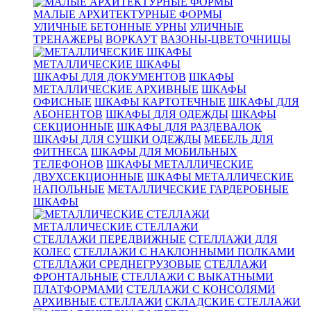
МАЛЫЕ АРХИТЕКТУРНЫЕ ФОРМЫ
УЛИЧНЫЕ БЕТОННЫЕ УРНЫ
УЛИЧНЫЕ
ТРЕНАЖЕРЫ
ВОРКАУТ
ВАЗОНЫ-ЦВЕТОЧНИЦЫ
МЕТАЛЛИЧЕСКИЕ ШКАФЫ
ШКАФЫ ДЛЯ ДОКУМЕНТОВ
ШКАФЫ
МЕТАЛЛИЧЕСКИЕ АРХИВНЫЕ
ШКАФЫ
ОФИСНЫЕ
ШКАФЫ КАРТОТЕЧНЫЕ
ШКАФЫ ДЛЯ
АБОНЕНТОВ
ШКАФЫ ДЛЯ ОДЕЖДЫ
ШКАФЫ
СЕКЦИОННЫЕ
ШКАФЫ ДЛЯ РАЗДЕВАЛОК
ШКАФЫ ДЛЯ СУШКИ ОДЕЖДЫ
МЕБЕЛЬ ДЛЯ
ФИТНЕСА
ШКАФЫ ДЛЯ МОБИЛЬНЫХ
ТЕЛЕФОНОВ
ШКАФЫ МЕТАЛЛИЧЕСКИЕ
ДВУХСЕКЦИОННЫЕ
ШКАФЫ МЕТАЛЛИЧЕСКИЕ
НАПОЛЬНЫЕ
МЕТАЛЛИЧЕСКИЕ ГАРДЕРОБНЫЕ
ШКАФЫ
МЕТАЛЛИЧЕСКИЕ СТЕЛЛАЖИ
СТЕЛЛАЖИ ПЕРЕДВИЖНЫЕ
СТЕЛЛАЖИ ДЛЯ
КОЛЕС
СТЕЛЛАЖИ С НАКЛОННЫМИ ПОЛКАМИ
СТЕЛЛАЖИ СРЕДНЕГРУЗОВЫЕ
СТЕЛЛАЖИ
ФРОНТАЛЬНЫЕ
СТЕЛЛАЖИ С ВЫКАТНЫМИ
ПЛАТФОРМАМИ
СТЕЛЛАЖИ С КОНСОЛЯМИ
АРХИВНЫЕ СТЕЛЛАЖИ
СКЛАДСКИЕ СТЕЛЛАЖИ