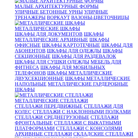
МАЛЫЕ АРХИТЕКТУРНЫЕ ФОРМЫ
УЛИЧНЫЕ БЕТОННЫЕ УРНЫ
УЛИЧНЫЕ
ТРЕНАЖЕРЫ
ВОРКАУТ
ВАЗОНЫ-ЦВЕТОЧНИЦЫ
МЕТАЛЛИЧЕСКИЕ ШКАФЫ
ШКАФЫ ДЛЯ ДОКУМЕНТОВ
ШКАФЫ
МЕТАЛЛИЧЕСКИЕ АРХИВНЫЕ
ШКАФЫ
ОФИСНЫЕ
ШКАФЫ КАРТОТЕЧНЫЕ
ШКАФЫ ДЛЯ
АБОНЕНТОВ
ШКАФЫ ДЛЯ ОДЕЖДЫ
ШКАФЫ
СЕКЦИОННЫЕ
ШКАФЫ ДЛЯ РАЗДЕВАЛОК
ШКАФЫ ДЛЯ СУШКИ ОДЕЖДЫ
МЕБЕЛЬ ДЛЯ
ФИТНЕСА
ШКАФЫ ДЛЯ МОБИЛЬНЫХ
ТЕЛЕФОНОВ
ШКАФЫ МЕТАЛЛИЧЕСКИЕ
ДВУХСЕКЦИОННЫЕ
ШКАФЫ МЕТАЛЛИЧЕСКИЕ
НАПОЛЬНЫЕ
МЕТАЛЛИЧЕСКИЕ ГАРДЕРОБНЫЕ
ШКАФЫ
МЕТАЛЛИЧЕСКИЕ СТЕЛЛАЖИ
СТЕЛЛАЖИ ПЕРЕДВИЖНЫЕ
СТЕЛЛАЖИ ДЛЯ
КОЛЕС
СТЕЛЛАЖИ С НАКЛОННЫМИ ПОЛКАМИ
СТЕЛЛАЖИ СРЕДНЕГРУЗОВЫЕ
СТЕЛЛАЖИ
ФРОНТАЛЬНЫЕ
СТЕЛЛАЖИ С ВЫКАТНЫМИ
ПЛАТФОРМАМИ
СТЕЛЛАЖИ С КОНСОЛЯМИ
АРХИВНЫЕ СТЕЛЛАЖИ
СКЛАДСКИЕ СТЕЛЛАЖИ