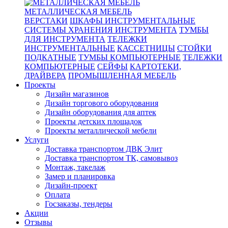
МЕТАЛЛИЧЕСКАЯ МЕБЕЛЬ
ВЕРСТАКИ
ШКАФЫ ИНСТРУМЕНТАЛЬНЫЕ
СИСТЕМЫ ХРАНЕНИЯ ИНСТРУМЕНТА
ТУМБЫ
ДЛЯ ИНСТРУМЕНТА
ТЕЛЕЖКИ
ИНСТРУМЕНТАЛЬНЫЕ
КАССЕТНИЦЫ
СТОЙКИ
ПОДКАТНЫЕ
ТУМБЫ КОМПЬЮТЕРНЫЕ
ТЕЛЕЖКИ
КОМПЬЮТЕРНЫЕ
СЕЙФЫ
КАРТОТЕКИ,
ДРАЙВЕРА
ПРОМЫШЛЕННАЯ МЕБЕЛЬ
Проекты
Дизайн магазинов
Дизайн торгового оборудования
Дизайн оборудования для аптек
Проекты детских площадок
Проекты металлической мебели
Услуги
Доставка транспортом ДВК Элит
Доставка транспортом ТК, самовывоз
Монтаж, такелаж
Замер и планировка
Дизайн-проект
Оплата
Госзаказы, тендеры
Акции
Отзывы