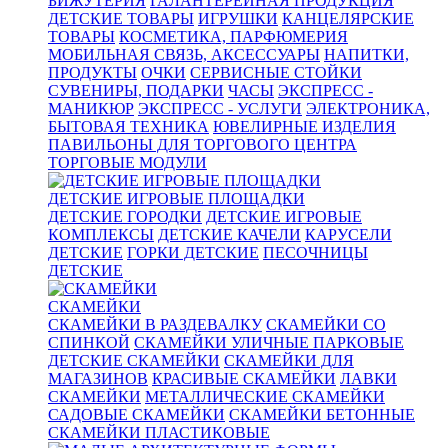
БИЖУТЕРИЯ
ГАЛАНТЕРЕЙНАЯ ПРОДУКЦИЯ
ДЕТСКИЕ ТОВАРЫ
ИГРУШКИ
КАНЦЕЛЯРСКИЕ
ТОВАРЫ
КОСМЕТИКА, ПАРФЮМЕРИЯ
МОБИЛЬНАЯ СВЯЗЬ, АКСЕССУАРЫ
НАПИТКИ,
ПРОДУКТЫ
ОЧКИ
СЕРВИСНЫЕ СТОЙКИ
СУВЕНИРЫ, ПОДАРКИ
ЧАСЫ
ЭКСПРЕСС -
МАНИКЮР
ЭКСПРЕСС - УСЛУГИ
ЭЛЕКТРОНИКА,
БЫТОВАЯ ТЕХНИКА
ЮВЕЛИРНЫЕ ИЗДЕЛИЯ
ПАВИЛЬОНЫ ДЛЯ ТОРГОВОГО ЦЕНТРА
ТОРГОВЫЕ МОДУЛИ
ДЕТСКИЕ ИГРОВЫЕ ПЛОЩАДКИ
ДЕТСКИЕ ГОРОДКИ
ДЕТСКИЕ ИГРОВЫЕ
КОМПЛЕКСЫ
ДЕТСКИЕ КАЧЕЛИ
КАРУСЕЛИ
ДЕТСКИЕ
ГОРКИ ДЕТСКИЕ
ПЕСОЧНИЦЫ
ДЕТСКИЕ
СКАМЕЙКИ
СКАМЕЙКИ В РАЗДЕВАЛКУ
СКАМЕЙКИ СО
СПИНКОЙ
СКАМЕЙКИ УЛИЧНЫЕ ПАРКОВЫЕ
ДЕТСКИЕ СКАМЕЙКИ
СКАМЕЙКИ ДЛЯ
МАГАЗИНОВ
КРАСИВЫЕ СКАМЕЙКИ
ЛАВКИ
СКАМЕЙКИ
МЕТАЛЛИЧЕСКИЕ СКАМЕЙКИ
САДОВЫЕ СКАМЕЙКИ
СКАМЕЙКИ БЕТОННЫЕ
СКАМЕЙКИ ПЛАСТИКОВЫЕ