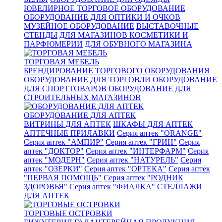
ЮВЕЛИРНОЕ ТОРГОВОЕ ОБОРУДОВАНИЕ
ОБОРУДОВАНИЕ ДЛЯ ОПТИКИ И ОЧКОВ
МУЗЕЙНОЕ ОБОРУДОВАНИЕ
ВЫСТАВОЧНЫЕ
СТЕНДЫ
ДЛЯ МАГАЗИНОВ КОСМЕТИКИ И
ПАРФЮМЕРИИ
ДЛЯ ОБУВНОГО МАГАЗИНА
ТОРГОВАЯ МЕБЕЛЬ
БРЕНДИРОВАНИЕ ТОРГОВОГО ОБОРУДОВАНИЯ
ОБОРУДОВАНИЕ ДЛЯ ТОРГОВЛИ
ОБОРУДОВАНИЕ
ДЛЯ СПОРТТОВАРОВ
ОБОРУДОВАНИЕ ДЛЯ
СТРОИТЕЛЬНЫХ МАГАЗИНОВ
ОБОРУДОВАНИЕ ДЛЯ АПТЕК
ВИТРИНЫ ДЛЯ АПТЕК
ШКАФЫ ДЛЯ АПТЕК
АПТЕЧНЫЕ ПРИЛАВКИ
Серия аптек "ORANGE"
Серия аптек "АМПИР"
Серия аптек "ГРИН"
Серия
аптек "ДОКТОР"
Серия аптек "ИНТЕРФАРМ"
Серия
аптек "МОДЕРН"
Серия аптек "НАТУРЕЛЬ"
Серия
аптек "ОЗЕРКИ"
Серия аптек "ОРТЕКА"
Серия аптек
"ПЕРВАЯ ПОМОЩЬ"
Серия аптек "РОДНИК
ЗДОРОВЬЯ"
Серия аптек "ФИАЛКА"
СТЕЛЛАЖИ
ДЛЯ АПТЕК
ТОРГОВЫЕ ОСТРОВКИ