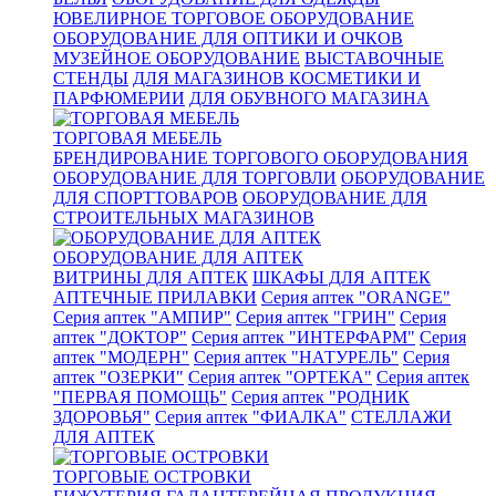
ЮВЕЛИРНОЕ ТОРГОВОЕ ОБОРУДОВАНИЕ
ОБОРУДОВАНИЕ ДЛЯ ОПТИКИ И ОЧКОВ
МУЗЕЙНОЕ ОБОРУДОВАНИЕ
ВЫСТАВОЧНЫЕ
СТЕНДЫ
ДЛЯ МАГАЗИНОВ КОСМЕТИКИ И
ПАРФЮМЕРИИ
ДЛЯ ОБУВНОГО МАГАЗИНА
ТОРГОВАЯ МЕБЕЛЬ
БРЕНДИРОВАНИЕ ТОРГОВОГО ОБОРУДОВАНИЯ
ОБОРУДОВАНИЕ ДЛЯ ТОРГОВЛИ
ОБОРУДОВАНИЕ
ДЛЯ СПОРТТОВАРОВ
ОБОРУДОВАНИЕ ДЛЯ
СТРОИТЕЛЬНЫХ МАГАЗИНОВ
ОБОРУДОВАНИЕ ДЛЯ АПТЕК
ВИТРИНЫ ДЛЯ АПТЕК
ШКАФЫ ДЛЯ АПТЕК
АПТЕЧНЫЕ ПРИЛАВКИ
Серия аптек "ORANGE"
Серия аптек "АМПИР"
Серия аптек "ГРИН"
Серия
аптек "ДОКТОР"
Серия аптек "ИНТЕРФАРМ"
Серия
аптек "МОДЕРН"
Серия аптек "НАТУРЕЛЬ"
Серия
аптек "ОЗЕРКИ"
Серия аптек "ОРТЕКА"
Серия аптек
"ПЕРВАЯ ПОМОЩЬ"
Серия аптек "РОДНИК
ЗДОРОВЬЯ"
Серия аптек "ФИАЛКА"
СТЕЛЛАЖИ
ДЛЯ АПТЕК
ТОРГОВЫЕ ОСТРОВКИ