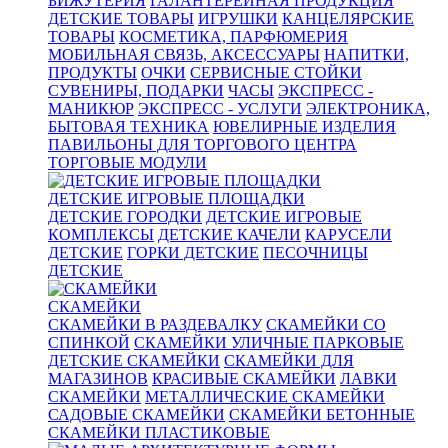
БИЖУТЕРИЯ
ГАЛАНТЕРЕЙНАЯ ПРОДУКЦИЯ
ДЕТСКИЕ ТОВАРЫ
ИГРУШКИ
КАНЦЕЛЯРСКИЕ
ТОВАРЫ
КОСМЕТИКА, ПАРФЮМЕРИЯ
МОБИЛЬНАЯ СВЯЗЬ, АКСЕССУАРЫ
НАПИТКИ,
ПРОДУКТЫ
ОЧКИ
СЕРВИСНЫЕ СТОЙКИ
СУВЕНИРЫ, ПОДАРКИ
ЧАСЫ
ЭКСПРЕСС -
МАНИКЮР
ЭКСПРЕСС - УСЛУГИ
ЭЛЕКТРОНИКА,
БЫТОВАЯ ТЕХНИКА
ЮВЕЛИРНЫЕ ИЗДЕЛИЯ
ПАВИЛЬОНЫ ДЛЯ ТОРГОВОГО ЦЕНТРА
ТОРГОВЫЕ МОДУЛИ
ДЕТСКИЕ ИГРОВЫЕ ПЛОЩАДКИ
ДЕТСКИЕ ГОРОДКИ
ДЕТСКИЕ ИГРОВЫЕ
КОМПЛЕКСЫ
ДЕТСКИЕ КАЧЕЛИ
КАРУСЕЛИ
ДЕТСКИЕ
ГОРКИ ДЕТСКИЕ
ПЕСОЧНИЦЫ
ДЕТСКИЕ
СКАМЕЙКИ
СКАМЕЙКИ В РАЗДЕВАЛКУ
СКАМЕЙКИ СО
СПИНКОЙ
СКАМЕЙКИ УЛИЧНЫЕ ПАРКОВЫЕ
ДЕТСКИЕ СКАМЕЙКИ
СКАМЕЙКИ ДЛЯ
МАГАЗИНОВ
КРАСИВЫЕ СКАМЕЙКИ
ЛАВКИ
СКАМЕЙКИ
МЕТАЛЛИЧЕСКИЕ СКАМЕЙКИ
САДОВЫЕ СКАМЕЙКИ
СКАМЕЙКИ БЕТОННЫЕ
СКАМЕЙКИ ПЛАСТИКОВЫЕ