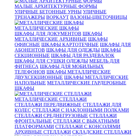
МАЛЫЕ АРХИТЕКТУРНЫЕ ФОРМЫ
УЛИЧНЫЕ БЕТОННЫЕ УРНЫ
УЛИЧНЫЕ
ТРЕНАЖЕРЫ
ВОРКАУТ
ВАЗОНЫ-ЦВЕТОЧНИЦЫ
МЕТАЛЛИЧЕСКИЕ ШКАФЫ
ШКАФЫ ДЛЯ ДОКУМЕНТОВ
ШКАФЫ
МЕТАЛЛИЧЕСКИЕ АРХИВНЫЕ
ШКАФЫ
ОФИСНЫЕ
ШКАФЫ КАРТОТЕЧНЫЕ
ШКАФЫ ДЛЯ
АБОНЕНТОВ
ШКАФЫ ДЛЯ ОДЕЖДЫ
ШКАФЫ
СЕКЦИОННЫЕ
ШКАФЫ ДЛЯ РАЗДЕВАЛОК
ШКАФЫ ДЛЯ СУШКИ ОДЕЖДЫ
МЕБЕЛЬ ДЛЯ
ФИТНЕСА
ШКАФЫ ДЛЯ МОБИЛЬНЫХ
ТЕЛЕФОНОВ
ШКАФЫ МЕТАЛЛИЧЕСКИЕ
ДВУХСЕКЦИОННЫЕ
ШКАФЫ МЕТАЛЛИЧЕСКИЕ
НАПОЛЬНЫЕ
МЕТАЛЛИЧЕСКИЕ ГАРДЕРОБНЫЕ
ШКАФЫ
МЕТАЛЛИЧЕСКИЕ СТЕЛЛАЖИ
СТЕЛЛАЖИ ПЕРЕДВИЖНЫЕ
СТЕЛЛАЖИ ДЛЯ
КОЛЕС
СТЕЛЛАЖИ С НАКЛОННЫМИ ПОЛКАМИ
СТЕЛЛАЖИ СРЕДНЕГРУЗОВЫЕ
СТЕЛЛАЖИ
ФРОНТАЛЬНЫЕ
СТЕЛЛАЖИ С ВЫКАТНЫМИ
ПЛАТФОРМАМИ
СТЕЛЛАЖИ С КОНСОЛЯМИ
АРХИВНЫЕ СТЕЛЛАЖИ
СКЛАДСКИЕ СТЕЛЛАЖИ