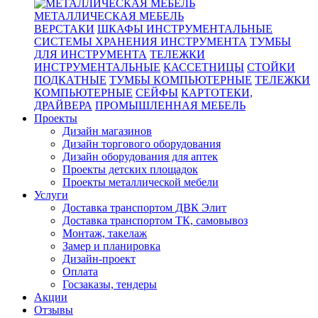
МЕТАЛЛИЧЕСКАЯ МЕБЕЛЬ
ВЕРСТАКИ
ШКАФЫ ИНСТРУМЕНТАЛЬНЫЕ
СИСТЕМЫ ХРАНЕНИЯ ИНСТРУМЕНТА
ТУМБЫ
ДЛЯ ИНСТРУМЕНТА
ТЕЛЕЖКИ
ИНСТРУМЕНТАЛЬНЫЕ
КАССЕТНИЦЫ
СТОЙКИ
ПОДКАТНЫЕ
ТУМБЫ КОМПЬЮТЕРНЫЕ
ТЕЛЕЖКИ
КОМПЬЮТЕРНЫЕ
СЕЙФЫ
КАРТОТЕКИ,
ДРАЙВЕРА
ПРОМЫШЛЕННАЯ МЕБЕЛЬ
Проекты
Дизайн магазинов
Дизайн торгового оборудования
Дизайн оборудования для аптек
Проекты детских площадок
Проекты металлической мебели
Услуги
Доставка транспортом ДВК Элит
Доставка транспортом ТК, самовывоз
Монтаж, такелаж
Замер и планировка
Дизайн-проект
Оплата
Госзаказы, тендеры
Акции
Отзывы