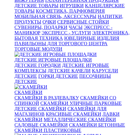
БИЖУТЕРИЯ
ГАЛАНТЕРЕЙНАЯ ПРОДУКЦИЯ
ДЕТСКИЕ ТОВАРЫ
ИГРУШКИ
КАНЦЕЛЯРСКИЕ
ТОВАРЫ
КОСМЕТИКА, ПАРФЮМЕРИЯ
МОБИЛЬНАЯ СВЯЗЬ, АКСЕССУАРЫ
НАПИТКИ,
ПРОДУКТЫ
ОЧКИ
СЕРВИСНЫЕ СТОЙКИ
СУВЕНИРЫ, ПОДАРКИ
ЧАСЫ
ЭКСПРЕСС -
МАНИКЮР
ЭКСПРЕСС - УСЛУГИ
ЭЛЕКТРОНИКА,
БЫТОВАЯ ТЕХНИКА
ЮВЕЛИРНЫЕ ИЗДЕЛИЯ
ПАВИЛЬОНЫ ДЛЯ ТОРГОВОГО ЦЕНТРА
ТОРГОВЫЕ МОДУЛИ
ДЕТСКИЕ ИГРОВЫЕ ПЛОЩАДКИ
ДЕТСКИЕ ГОРОДКИ
ДЕТСКИЕ ИГРОВЫЕ
КОМПЛЕКСЫ
ДЕТСКИЕ КАЧЕЛИ
КАРУСЕЛИ
ДЕТСКИЕ
ГОРКИ ДЕТСКИЕ
ПЕСОЧНИЦЫ
ДЕТСКИЕ
СКАМЕЙКИ
СКАМЕЙКИ В РАЗДЕВАЛКУ
СКАМЕЙКИ СО
СПИНКОЙ
СКАМЕЙКИ УЛИЧНЫЕ ПАРКОВЫЕ
ДЕТСКИЕ СКАМЕЙКИ
СКАМЕЙКИ ДЛЯ
МАГАЗИНОВ
КРАСИВЫЕ СКАМЕЙКИ
ЛАВКИ
СКАМЕЙКИ
МЕТАЛЛИЧЕСКИЕ СКАМЕЙКИ
САДОВЫЕ СКАМЕЙКИ
СКАМЕЙКИ БЕТОННЫЕ
СКАМЕЙКИ ПЛАСТИКОВЫЕ