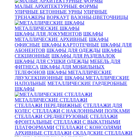
МАЛЫЕ АРХИТЕКТУРНЫЕ ФОРМЫ
УЛИЧНЫЕ БЕТОННЫЕ УРНЫ
УЛИЧНЫЕ
ТРЕНАЖЕРЫ
ВОРКАУТ
ВАЗОНЫ-ЦВЕТОЧНИЦЫ
МЕТАЛЛИЧЕСКИЕ ШКАФЫ
ШКАФЫ ДЛЯ ДОКУМЕНТОВ
ШКАФЫ
МЕТАЛЛИЧЕСКИЕ АРХИВНЫЕ
ШКАФЫ
ОФИСНЫЕ
ШКАФЫ КАРТОТЕЧНЫЕ
ШКАФЫ ДЛЯ
АБОНЕНТОВ
ШКАФЫ ДЛЯ ОДЕЖДЫ
ШКАФЫ
СЕКЦИОННЫЕ
ШКАФЫ ДЛЯ РАЗДЕВАЛОК
ШКАФЫ ДЛЯ СУШКИ ОДЕЖДЫ
МЕБЕЛЬ ДЛЯ
ФИТНЕСА
ШКАФЫ ДЛЯ МОБИЛЬНЫХ
ТЕЛЕФОНОВ
ШКАФЫ МЕТАЛЛИЧЕСКИЕ
ДВУХСЕКЦИОННЫЕ
ШКАФЫ МЕТАЛЛИЧЕСКИЕ
НАПОЛЬНЫЕ
МЕТАЛЛИЧЕСКИЕ ГАРДЕРОБНЫЕ
ШКАФЫ
МЕТАЛЛИЧЕСКИЕ СТЕЛЛАЖИ
СТЕЛЛАЖИ ПЕРЕДВИЖНЫЕ
СТЕЛЛАЖИ ДЛЯ
КОЛЕС
СТЕЛЛАЖИ С НАКЛОННЫМИ ПОЛКАМИ
СТЕЛЛАЖИ СРЕДНЕГРУЗОВЫЕ
СТЕЛЛАЖИ
ФРОНТАЛЬНЫЕ
СТЕЛЛАЖИ С ВЫКАТНЫМИ
ПЛАТФОРМАМИ
СТЕЛЛАЖИ С КОНСОЛЯМИ
АРХИВНЫЕ СТЕЛЛАЖИ
СКЛАДСКИЕ СТЕЛЛАЖИ