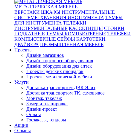
МЕТАЛЛИЧЕСКАЯ МЕБЕЛЬ
ВЕРСТАКИ
ШКАФЫ ИНСТРУМЕНТАЛЬНЫЕ
СИСТЕМЫ ХРАНЕНИЯ ИНСТРУМЕНТА
ТУМБЫ
ДЛЯ ИНСТРУМЕНТА
ТЕЛЕЖКИ
ИНСТРУМЕНТАЛЬНЫЕ
КАССЕТНИЦЫ
СТОЙКИ
ПОДКАТНЫЕ
ТУМБЫ КОМПЬЮТЕРНЫЕ
ТЕЛЕЖКИ
КОМПЬЮТЕРНЫЕ
СЕЙФЫ
КАРТОТЕКИ,
ДРАЙВЕРА
ПРОМЫШЛЕННАЯ МЕБЕЛЬ
Проекты
Дизайн магазинов
Дизайн торгового оборудования
Дизайн оборудования для аптек
Проекты детских площадок
Проекты металлической мебели
Услуги
Доставка транспортом ДВК Элит
Доставка транспортом ТК, самовывоз
Монтаж, такелаж
Замер и планировка
Дизайн-проект
Оплата
Госзаказы, тендеры
Акции
Отзывы