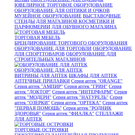
ЮВЕЛИРНОЕ ТОРГОВОЕ ОБОРУДОВАНИЕ
ОБОРУДОВАНИЕ ДЛЯ ОПТИКИ И ОЧКОВ
МУЗЕЙНОЕ ОБОРУДОВАНИЕ
ВЫСТАВОЧНЫЕ
СТЕНДЫ
ДЛЯ МАГАЗИНОВ КОСМЕТИКИ И
ПАРФЮМЕРИИ
ДЛЯ ОБУВНОГО МАГАЗИНА
ТОРГОВАЯ МЕБЕЛЬ
БРЕНДИРОВАНИЕ ТОРГОВОГО ОБОРУДОВАНИЯ
ОБОРУДОВАНИЕ ДЛЯ ТОРГОВЛИ
ОБОРУДОВАНИЕ
ДЛЯ СПОРТТОВАРОВ
ОБОРУДОВАНИЕ ДЛЯ
СТРОИТЕЛЬНЫХ МАГАЗИНОВ
ОБОРУДОВАНИЕ ДЛЯ АПТЕК
ВИТРИНЫ ДЛЯ АПТЕК
ШКАФЫ ДЛЯ АПТЕК
АПТЕЧНЫЕ ПРИЛАВКИ
Серия аптек "ORANGE"
Серия аптек "АМПИР"
Серия аптек "ГРИН"
Серия
аптек "ДОКТОР"
Серия аптек "ИНТЕРФАРМ"
Серия
аптек "МОДЕРН"
Серия аптек "НАТУРЕЛЬ"
Серия
аптек "ОЗЕРКИ"
Серия аптек "ОРТЕКА"
Серия аптек
"ПЕРВАЯ ПОМОЩЬ"
Серия аптек "РОДНИК
ЗДОРОВЬЯ"
Серия аптек "ФИАЛКА"
СТЕЛЛАЖИ
ДЛЯ АПТЕК
ТОРГОВЫЕ ОСТРОВКИ