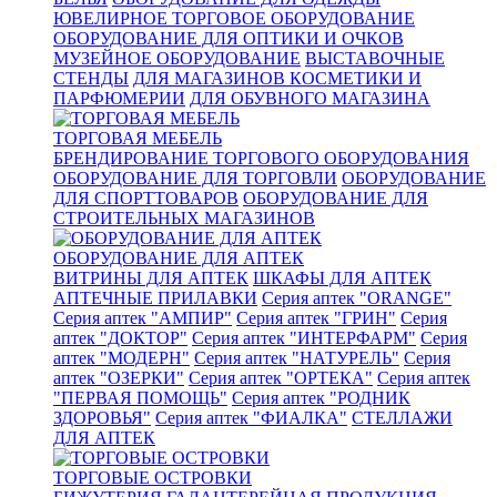
ЮВЕЛИРНОЕ ТОРГОВОЕ ОБОРУДОВАНИЕ
ОБОРУДОВАНИЕ ДЛЯ ОПТИКИ И ОЧКОВ
МУЗЕЙНОЕ ОБОРУДОВАНИЕ
ВЫСТАВОЧНЫЕ
СТЕНДЫ
ДЛЯ МАГАЗИНОВ КОСМЕТИКИ И
ПАРФЮМЕРИИ
ДЛЯ ОБУВНОГО МАГАЗИНА
ТОРГОВАЯ МЕБЕЛЬ
БРЕНДИРОВАНИЕ ТОРГОВОГО ОБОРУДОВАНИЯ
ОБОРУДОВАНИЕ ДЛЯ ТОРГОВЛИ
ОБОРУДОВАНИЕ
ДЛЯ СПОРТТОВАРОВ
ОБОРУДОВАНИЕ ДЛЯ
СТРОИТЕЛЬНЫХ МАГАЗИНОВ
ОБОРУДОВАНИЕ ДЛЯ АПТЕК
ВИТРИНЫ ДЛЯ АПТЕК
ШКАФЫ ДЛЯ АПТЕК
АПТЕЧНЫЕ ПРИЛАВКИ
Серия аптек "ORANGE"
Серия аптек "АМПИР"
Серия аптек "ГРИН"
Серия
аптек "ДОКТОР"
Серия аптек "ИНТЕРФАРМ"
Серия
аптек "МОДЕРН"
Серия аптек "НАТУРЕЛЬ"
Серия
аптек "ОЗЕРКИ"
Серия аптек "ОРТЕКА"
Серия аптек
"ПЕРВАЯ ПОМОЩЬ"
Серия аптек "РОДНИК
ЗДОРОВЬЯ"
Серия аптек "ФИАЛКА"
СТЕЛЛАЖИ
ДЛЯ АПТЕК
ТОРГОВЫЕ ОСТРОВКИ