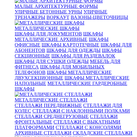
МАЛЫЕ АРХИТЕКТУРНЫЕ ФОРМЫ
УЛИЧНЫЕ БЕТОННЫЕ УРНЫ
УЛИЧНЫЕ
ТРЕНАЖЕРЫ
ВОРКАУТ
ВАЗОНЫ-ЦВЕТОЧНИЦЫ
МЕТАЛЛИЧЕСКИЕ ШКАФЫ
ШКАФЫ ДЛЯ ДОКУМЕНТОВ
ШКАФЫ
МЕТАЛЛИЧЕСКИЕ АРХИВНЫЕ
ШКАФЫ
ОФИСНЫЕ
ШКАФЫ КАРТОТЕЧНЫЕ
ШКАФЫ ДЛЯ
АБОНЕНТОВ
ШКАФЫ ДЛЯ ОДЕЖДЫ
ШКАФЫ
СЕКЦИОННЫЕ
ШКАФЫ ДЛЯ РАЗДЕВАЛОК
ШКАФЫ ДЛЯ СУШКИ ОДЕЖДЫ
МЕБЕЛЬ ДЛЯ
ФИТНЕСА
ШКАФЫ ДЛЯ МОБИЛЬНЫХ
ТЕЛЕФОНОВ
ШКАФЫ МЕТАЛЛИЧЕСКИЕ
ДВУХСЕКЦИОННЫЕ
ШКАФЫ МЕТАЛЛИЧЕСКИЕ
НАПОЛЬНЫЕ
МЕТАЛЛИЧЕСКИЕ ГАРДЕРОБНЫЕ
ШКАФЫ
МЕТАЛЛИЧЕСКИЕ СТЕЛЛАЖИ
СТЕЛЛАЖИ ПЕРЕДВИЖНЫЕ
СТЕЛЛАЖИ ДЛЯ
КОЛЕС
СТЕЛЛАЖИ С НАКЛОННЫМИ ПОЛКАМИ
СТЕЛЛАЖИ СРЕДНЕГРУЗОВЫЕ
СТЕЛЛАЖИ
ФРОНТАЛЬНЫЕ
СТЕЛЛАЖИ С ВЫКАТНЫМИ
ПЛАТФОРМАМИ
СТЕЛЛАЖИ С КОНСОЛЯМИ
АРХИВНЫЕ СТЕЛЛАЖИ
СКЛАДСКИЕ СТЕЛЛАЖИ