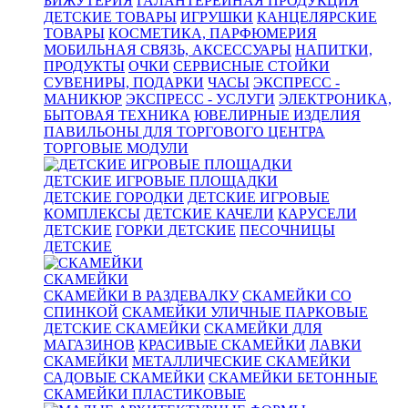
БИЖУТЕРИЯ
ГАЛАНТЕРЕЙНАЯ ПРОДУКЦИЯ
ДЕТСКИЕ ТОВАРЫ
ИГРУШКИ
КАНЦЕЛЯРСКИЕ
ТОВАРЫ
КОСМЕТИКА, ПАРФЮМЕРИЯ
МОБИЛЬНАЯ СВЯЗЬ, АКСЕССУАРЫ
НАПИТКИ,
ПРОДУКТЫ
ОЧКИ
СЕРВИСНЫЕ СТОЙКИ
СУВЕНИРЫ, ПОДАРКИ
ЧАСЫ
ЭКСПРЕСС -
МАНИКЮР
ЭКСПРЕСС - УСЛУГИ
ЭЛЕКТРОНИКА,
БЫТОВАЯ ТЕХНИКА
ЮВЕЛИРНЫЕ ИЗДЕЛИЯ
ПАВИЛЬОНЫ ДЛЯ ТОРГОВОГО ЦЕНТРА
ТОРГОВЫЕ МОДУЛИ
ДЕТСКИЕ ИГРОВЫЕ ПЛОЩАДКИ
ДЕТСКИЕ ГОРОДКИ
ДЕТСКИЕ ИГРОВЫЕ
КОМПЛЕКСЫ
ДЕТСКИЕ КАЧЕЛИ
КАРУСЕЛИ
ДЕТСКИЕ
ГОРКИ ДЕТСКИЕ
ПЕСОЧНИЦЫ
ДЕТСКИЕ
СКАМЕЙКИ
СКАМЕЙКИ В РАЗДЕВАЛКУ
СКАМЕЙКИ СО
СПИНКОЙ
СКАМЕЙКИ УЛИЧНЫЕ ПАРКОВЫЕ
ДЕТСКИЕ СКАМЕЙКИ
СКАМЕЙКИ ДЛЯ
МАГАЗИНОВ
КРАСИВЫЕ СКАМЕЙКИ
ЛАВКИ
СКАМЕЙКИ
МЕТАЛЛИЧЕСКИЕ СКАМЕЙКИ
САДОВЫЕ СКАМЕЙКИ
СКАМЕЙКИ БЕТОННЫЕ
СКАМЕЙКИ ПЛАСТИКОВЫЕ