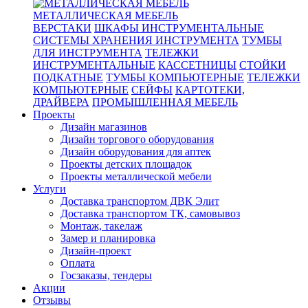
МЕТАЛЛИЧЕСКАЯ МЕБЕЛЬ
ВЕРСТАКИ
ШКАФЫ ИНСТРУМЕНТАЛЬНЫЕ
СИСТЕМЫ ХРАНЕНИЯ ИНСТРУМЕНТА
ТУМБЫ
ДЛЯ ИНСТРУМЕНТА
ТЕЛЕЖКИ
ИНСТРУМЕНТАЛЬНЫЕ
КАССЕТНИЦЫ
СТОЙКИ
ПОДКАТНЫЕ
ТУМБЫ КОМПЬЮТЕРНЫЕ
ТЕЛЕЖКИ
КОМПЬЮТЕРНЫЕ
СЕЙФЫ
КАРТОТЕКИ,
ДРАЙВЕРА
ПРОМЫШЛЕННАЯ МЕБЕЛЬ
Проекты
Дизайн магазинов
Дизайн торгового оборудования
Дизайн оборудования для аптек
Проекты детских площадок
Проекты металлической мебели
Услуги
Доставка транспортом ДВК Элит
Доставка транспортом ТК, самовывоз
Монтаж, такелаж
Замер и планировка
Дизайн-проект
Оплата
Госзаказы, тендеры
Акции
Отзывы