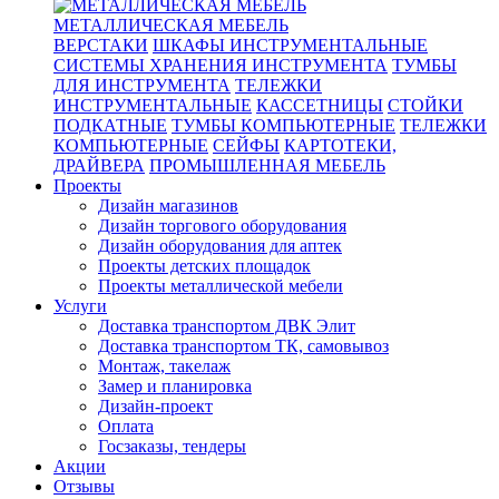
МЕТАЛЛИЧЕСКАЯ МЕБЕЛЬ
ВЕРСТАКИ
ШКАФЫ ИНСТРУМЕНТАЛЬНЫЕ
СИСТЕМЫ ХРАНЕНИЯ ИНСТРУМЕНТА
ТУМБЫ
ДЛЯ ИНСТРУМЕНТА
ТЕЛЕЖКИ
ИНСТРУМЕНТАЛЬНЫЕ
КАССЕТНИЦЫ
СТОЙКИ
ПОДКАТНЫЕ
ТУМБЫ КОМПЬЮТЕРНЫЕ
ТЕЛЕЖКИ
КОМПЬЮТЕРНЫЕ
СЕЙФЫ
КАРТОТЕКИ,
ДРАЙВЕРА
ПРОМЫШЛЕННАЯ МЕБЕЛЬ
Проекты
Дизайн магазинов
Дизайн торгового оборудования
Дизайн оборудования для аптек
Проекты детских площадок
Проекты металлической мебели
Услуги
Доставка транспортом ДВК Элит
Доставка транспортом ТК, самовывоз
Монтаж, такелаж
Замер и планировка
Дизайн-проект
Оплата
Госзаказы, тендеры
Акции
Отзывы