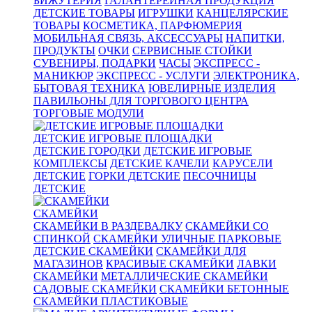
БИЖУТЕРИЯ
ГАЛАНТЕРЕЙНАЯ ПРОДУКЦИЯ
ДЕТСКИЕ ТОВАРЫ
ИГРУШКИ
КАНЦЕЛЯРСКИЕ
ТОВАРЫ
КОСМЕТИКА, ПАРФЮМЕРИЯ
МОБИЛЬНАЯ СВЯЗЬ, АКСЕССУАРЫ
НАПИТКИ,
ПРОДУКТЫ
ОЧКИ
СЕРВИСНЫЕ СТОЙКИ
СУВЕНИРЫ, ПОДАРКИ
ЧАСЫ
ЭКСПРЕСС -
МАНИКЮР
ЭКСПРЕСС - УСЛУГИ
ЭЛЕКТРОНИКА,
БЫТОВАЯ ТЕХНИКА
ЮВЕЛИРНЫЕ ИЗДЕЛИЯ
ПАВИЛЬОНЫ ДЛЯ ТОРГОВОГО ЦЕНТРА
ТОРГОВЫЕ МОДУЛИ
ДЕТСКИЕ ИГРОВЫЕ ПЛОЩАДКИ
ДЕТСКИЕ ГОРОДКИ
ДЕТСКИЕ ИГРОВЫЕ
КОМПЛЕКСЫ
ДЕТСКИЕ КАЧЕЛИ
КАРУСЕЛИ
ДЕТСКИЕ
ГОРКИ ДЕТСКИЕ
ПЕСОЧНИЦЫ
ДЕТСКИЕ
СКАМЕЙКИ
СКАМЕЙКИ В РАЗДЕВАЛКУ
СКАМЕЙКИ СО
СПИНКОЙ
СКАМЕЙКИ УЛИЧНЫЕ ПАРКОВЫЕ
ДЕТСКИЕ СКАМЕЙКИ
СКАМЕЙКИ ДЛЯ
МАГАЗИНОВ
КРАСИВЫЕ СКАМЕЙКИ
ЛАВКИ
СКАМЕЙКИ
МЕТАЛЛИЧЕСКИЕ СКАМЕЙКИ
САДОВЫЕ СКАМЕЙКИ
СКАМЕЙКИ БЕТОННЫЕ
СКАМЕЙКИ ПЛАСТИКОВЫЕ