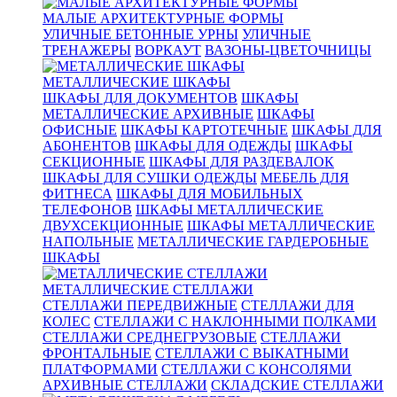
МАЛЫЕ АРХИТЕКТУРНЫЕ ФОРМЫ
УЛИЧНЫЕ БЕТОННЫЕ УРНЫ
УЛИЧНЫЕ
ТРЕНАЖЕРЫ
ВОРКАУТ
ВАЗОНЫ-ЦВЕТОЧНИЦЫ
МЕТАЛЛИЧЕСКИЕ ШКАФЫ
ШКАФЫ ДЛЯ ДОКУМЕНТОВ
ШКАФЫ
МЕТАЛЛИЧЕСКИЕ АРХИВНЫЕ
ШКАФЫ
ОФИСНЫЕ
ШКАФЫ КАРТОТЕЧНЫЕ
ШКАФЫ ДЛЯ
АБОНЕНТОВ
ШКАФЫ ДЛЯ ОДЕЖДЫ
ШКАФЫ
СЕКЦИОННЫЕ
ШКАФЫ ДЛЯ РАЗДЕВАЛОК
ШКАФЫ ДЛЯ СУШКИ ОДЕЖДЫ
МЕБЕЛЬ ДЛЯ
ФИТНЕСА
ШКАФЫ ДЛЯ МОБИЛЬНЫХ
ТЕЛЕФОНОВ
ШКАФЫ МЕТАЛЛИЧЕСКИЕ
ДВУХСЕКЦИОННЫЕ
ШКАФЫ МЕТАЛЛИЧЕСКИЕ
НАПОЛЬНЫЕ
МЕТАЛЛИЧЕСКИЕ ГАРДЕРОБНЫЕ
ШКАФЫ
МЕТАЛЛИЧЕСКИЕ СТЕЛЛАЖИ
СТЕЛЛАЖИ ПЕРЕДВИЖНЫЕ
СТЕЛЛАЖИ ДЛЯ
КОЛЕС
СТЕЛЛАЖИ С НАКЛОННЫМИ ПОЛКАМИ
СТЕЛЛАЖИ СРЕДНЕГРУЗОВЫЕ
СТЕЛЛАЖИ
ФРОНТАЛЬНЫЕ
СТЕЛЛАЖИ С ВЫКАТНЫМИ
ПЛАТФОРМАМИ
СТЕЛЛАЖИ С КОНСОЛЯМИ
АРХИВНЫЕ СТЕЛЛАЖИ
СКЛАДСКИЕ СТЕЛЛАЖИ