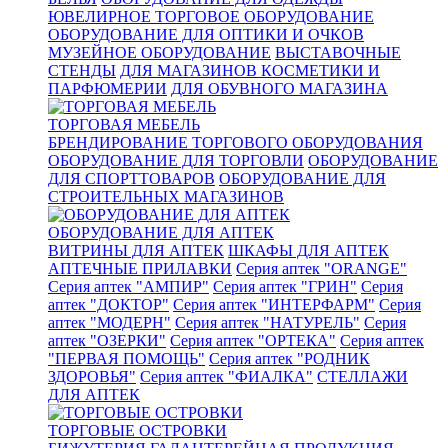
ЮВЕЛИРНОЕ ТОРГОВОЕ ОБОРУДОВАНИЕ
ОБОРУДОВАНИЕ ДЛЯ ОПТИКИ И ОЧКОВ
МУЗЕЙНОЕ ОБОРУДОВАНИЕ
ВЫСТАВОЧНЫЕ
СТЕНДЫ
ДЛЯ МАГАЗИНОВ КОСМЕТИКИ И
ПАРФЮМЕРИИ
ДЛЯ ОБУВНОГО МАГАЗИНА
ТОРГОВАЯ МЕБЕЛЬ
БРЕНДИРОВАНИЕ ТОРГОВОГО ОБОРУДОВАНИЯ
ОБОРУДОВАНИЕ ДЛЯ ТОРГОВЛИ
ОБОРУДОВАНИЕ
ДЛЯ СПОРТТОВАРОВ
ОБОРУДОВАНИЕ ДЛЯ
СТРОИТЕЛЬНЫХ МАГАЗИНОВ
ОБОРУДОВАНИЕ ДЛЯ АПТЕК
ВИТРИНЫ ДЛЯ АПТЕК
ШКАФЫ ДЛЯ АПТЕК
АПТЕЧНЫЕ ПРИЛАВКИ
Серия аптек "ORANGE"
Серия аптек "АМПИР"
Серия аптек "ГРИН"
Серия
аптек "ДОКТОР"
Серия аптек "ИНТЕРФАРМ"
Серия
аптек "МОДЕРН"
Серия аптек "НАТУРЕЛЬ"
Серия
аптек "ОЗЕРКИ"
Серия аптек "ОРТЕКА"
Серия аптек
"ПЕРВАЯ ПОМОЩЬ"
Серия аптек "РОДНИК
ЗДОРОВЬЯ"
Серия аптек "ФИАЛКА"
СТЕЛЛАЖИ
ДЛЯ АПТЕК
ТОРГОВЫЕ ОСТРОВКИ