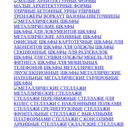
МАЛЫЕ АРХИТЕКТУРНЫЕ ФОРМЫ
УЛИЧНЫЕ БЕТОННЫЕ УРНЫ
УЛИЧНЫЕ
ТРЕНАЖЕРЫ
ВОРКАУТ
ВАЗОНЫ-ЦВЕТОЧНИЦЫ
МЕТАЛЛИЧЕСКИЕ ШКАФЫ
ШКАФЫ ДЛЯ ДОКУМЕНТОВ
ШКАФЫ
МЕТАЛЛИЧЕСКИЕ АРХИВНЫЕ
ШКАФЫ
ОФИСНЫЕ
ШКАФЫ КАРТОТЕЧНЫЕ
ШКАФЫ ДЛЯ
АБОНЕНТОВ
ШКАФЫ ДЛЯ ОДЕЖДЫ
ШКАФЫ
СЕКЦИОННЫЕ
ШКАФЫ ДЛЯ РАЗДЕВАЛОК
ШКАФЫ ДЛЯ СУШКИ ОДЕЖДЫ
МЕБЕЛЬ ДЛЯ
ФИТНЕСА
ШКАФЫ ДЛЯ МОБИЛЬНЫХ
ТЕЛЕФОНОВ
ШКАФЫ МЕТАЛЛИЧЕСКИЕ
ДВУХСЕКЦИОННЫЕ
ШКАФЫ МЕТАЛЛИЧЕСКИЕ
НАПОЛЬНЫЕ
МЕТАЛЛИЧЕСКИЕ ГАРДЕРОБНЫЕ
ШКАФЫ
МЕТАЛЛИЧЕСКИЕ СТЕЛЛАЖИ
СТЕЛЛАЖИ ПЕРЕДВИЖНЫЕ
СТЕЛЛАЖИ ДЛЯ
КОЛЕС
СТЕЛЛАЖИ С НАКЛОННЫМИ ПОЛКАМИ
СТЕЛЛАЖИ СРЕДНЕГРУЗОВЫЕ
СТЕЛЛАЖИ
ФРОНТАЛЬНЫЕ
СТЕЛЛАЖИ С ВЫКАТНЫМИ
ПЛАТФОРМАМИ
СТЕЛЛАЖИ С КОНСОЛЯМИ
АРХИВНЫЕ СТЕЛЛАЖИ
СКЛАДСКИЕ СТЕЛЛАЖИ