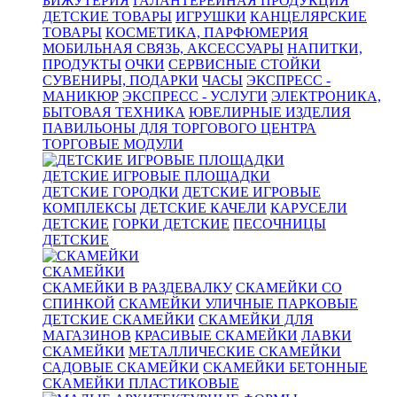
БИЖУТЕРИЯ
ГАЛАНТЕРЕЙНАЯ ПРОДУКЦИЯ
ДЕТСКИЕ ТОВАРЫ
ИГРУШКИ
КАНЦЕЛЯРСКИЕ
ТОВАРЫ
КОСМЕТИКА, ПАРФЮМЕРИЯ
МОБИЛЬНАЯ СВЯЗЬ, АКСЕССУАРЫ
НАПИТКИ,
ПРОДУКТЫ
ОЧКИ
СЕРВИСНЫЕ СТОЙКИ
СУВЕНИРЫ, ПОДАРКИ
ЧАСЫ
ЭКСПРЕСС -
МАНИКЮР
ЭКСПРЕСС - УСЛУГИ
ЭЛЕКТРОНИКА,
БЫТОВАЯ ТЕХНИКА
ЮВЕЛИРНЫЕ ИЗДЕЛИЯ
ПАВИЛЬОНЫ ДЛЯ ТОРГОВОГО ЦЕНТРА
ТОРГОВЫЕ МОДУЛИ
ДЕТСКИЕ ИГРОВЫЕ ПЛОЩАДКИ
ДЕТСКИЕ ГОРОДКИ
ДЕТСКИЕ ИГРОВЫЕ
КОМПЛЕКСЫ
ДЕТСКИЕ КАЧЕЛИ
КАРУСЕЛИ
ДЕТСКИЕ
ГОРКИ ДЕТСКИЕ
ПЕСОЧНИЦЫ
ДЕТСКИЕ
СКАМЕЙКИ
СКАМЕЙКИ В РАЗДЕВАЛКУ
СКАМЕЙКИ СО
СПИНКОЙ
СКАМЕЙКИ УЛИЧНЫЕ ПАРКОВЫЕ
ДЕТСКИЕ СКАМЕЙКИ
СКАМЕЙКИ ДЛЯ
МАГАЗИНОВ
КРАСИВЫЕ СКАМЕЙКИ
ЛАВКИ
СКАМЕЙКИ
МЕТАЛЛИЧЕСКИЕ СКАМЕЙКИ
САДОВЫЕ СКАМЕЙКИ
СКАМЕЙКИ БЕТОННЫЕ
СКАМЕЙКИ ПЛАСТИКОВЫЕ