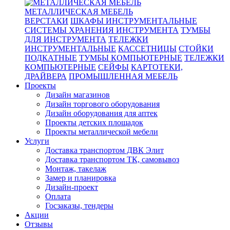
МЕТАЛЛИЧЕСКАЯ МЕБЕЛЬ
ВЕРСТАКИ
ШКАФЫ ИНСТРУМЕНТАЛЬНЫЕ
СИСТЕМЫ ХРАНЕНИЯ ИНСТРУМЕНТА
ТУМБЫ
ДЛЯ ИНСТРУМЕНТА
ТЕЛЕЖКИ
ИНСТРУМЕНТАЛЬНЫЕ
КАССЕТНИЦЫ
СТОЙКИ
ПОДКАТНЫЕ
ТУМБЫ КОМПЬЮТЕРНЫЕ
ТЕЛЕЖКИ
КОМПЬЮТЕРНЫЕ
СЕЙФЫ
КАРТОТЕКИ,
ДРАЙВЕРА
ПРОМЫШЛЕННАЯ МЕБЕЛЬ
Проекты
Дизайн магазинов
Дизайн торгового оборудования
Дизайн оборудования для аптек
Проекты детских площадок
Проекты металлической мебели
Услуги
Доставка транспортом ДВК Элит
Доставка транспортом ТК, самовывоз
Монтаж, такелаж
Замер и планировка
Дизайн-проект
Оплата
Госзаказы, тендеры
Акции
Отзывы