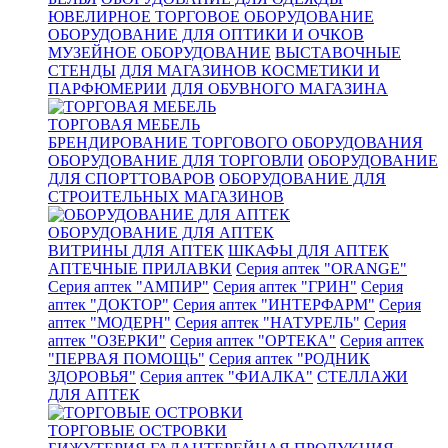
ЮВЕЛИРНОЕ ТОРГОВОЕ ОБОРУДОВАНИЕ
ОБОРУДОВАНИЕ ДЛЯ ОПТИКИ И ОЧКОВ
МУЗЕЙНОЕ ОБОРУДОВАНИЕ
ВЫСТАВОЧНЫЕ
СТЕНДЫ
ДЛЯ МАГАЗИНОВ КОСМЕТИКИ И
ПАРФЮМЕРИИ
ДЛЯ ОБУВНОГО МАГАЗИНА
ТОРГОВАЯ МЕБЕЛЬ
БРЕНДИРОВАНИЕ ТОРГОВОГО ОБОРУДОВАНИЯ
ОБОРУДОВАНИЕ ДЛЯ ТОРГОВЛИ
ОБОРУДОВАНИЕ
ДЛЯ СПОРТТОВАРОВ
ОБОРУДОВАНИЕ ДЛЯ
СТРОИТЕЛЬНЫХ МАГАЗИНОВ
ОБОРУДОВАНИЕ ДЛЯ АПТЕК
ВИТРИНЫ ДЛЯ АПТЕК
ШКАФЫ ДЛЯ АПТЕК
АПТЕЧНЫЕ ПРИЛАВКИ
Серия аптек "ORANGE"
Серия аптек "АМПИР"
Серия аптек "ГРИН"
Серия
аптек "ДОКТОР"
Серия аптек "ИНТЕРФАРМ"
Серия
аптек "МОДЕРН"
Серия аптек "НАТУРЕЛЬ"
Серия
аптек "ОЗЕРКИ"
Серия аптек "ОРТЕКА"
Серия аптек
"ПЕРВАЯ ПОМОЩЬ"
Серия аптек "РОДНИК
ЗДОРОВЬЯ"
Серия аптек "ФИАЛКА"
СТЕЛЛАЖИ
ДЛЯ АПТЕК
ТОРГОВЫЕ ОСТРОВКИ