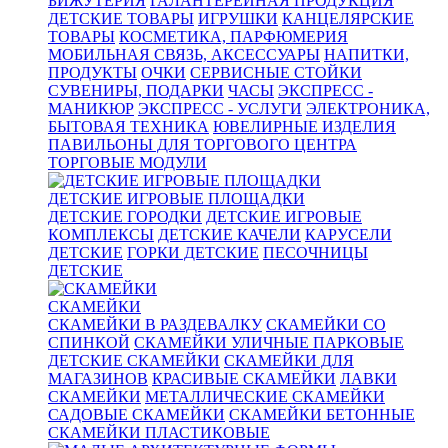
БИЖУТЕРИЯ
ГАЛАНТЕРЕЙНАЯ ПРОДУКЦИЯ
ДЕТСКИЕ ТОВАРЫ
ИГРУШКИ
КАНЦЕЛЯРСКИЕ
ТОВАРЫ
КОСМЕТИКА, ПАРФЮМЕРИЯ
МОБИЛЬНАЯ СВЯЗЬ, АКСЕССУАРЫ
НАПИТКИ,
ПРОДУКТЫ
ОЧКИ
СЕРВИСНЫЕ СТОЙКИ
СУВЕНИРЫ, ПОДАРКИ
ЧАСЫ
ЭКСПРЕСС -
МАНИКЮР
ЭКСПРЕСС - УСЛУГИ
ЭЛЕКТРОНИКА,
БЫТОВАЯ ТЕХНИКА
ЮВЕЛИРНЫЕ ИЗДЕЛИЯ
ПАВИЛЬОНЫ ДЛЯ ТОРГОВОГО ЦЕНТРА
ТОРГОВЫЕ МОДУЛИ
ДЕТСКИЕ ИГРОВЫЕ ПЛОЩАДКИ
ДЕТСКИЕ ГОРОДКИ
ДЕТСКИЕ ИГРОВЫЕ
КОМПЛЕКСЫ
ДЕТСКИЕ КАЧЕЛИ
КАРУСЕЛИ
ДЕТСКИЕ
ГОРКИ ДЕТСКИЕ
ПЕСОЧНИЦЫ
ДЕТСКИЕ
СКАМЕЙКИ
СКАМЕЙКИ В РАЗДЕВАЛКУ
СКАМЕЙКИ СО
СПИНКОЙ
СКАМЕЙКИ УЛИЧНЫЕ ПАРКОВЫЕ
ДЕТСКИЕ СКАМЕЙКИ
СКАМЕЙКИ ДЛЯ
МАГАЗИНОВ
КРАСИВЫЕ СКАМЕЙКИ
ЛАВКИ
СКАМЕЙКИ
МЕТАЛЛИЧЕСКИЕ СКАМЕЙКИ
САДОВЫЕ СКАМЕЙКИ
СКАМЕЙКИ БЕТОННЫЕ
СКАМЕЙКИ ПЛАСТИКОВЫЕ