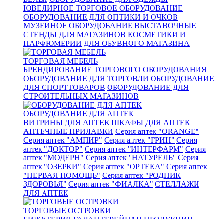
ЮВЕЛИРНОЕ ТОРГОВОЕ ОБОРУДОВАНИЕ
ОБОРУДОВАНИЕ ДЛЯ ОПТИКИ И ОЧКОВ
МУЗЕЙНОЕ ОБОРУДОВАНИЕ
ВЫСТАВОЧНЫЕ
СТЕНДЫ
ДЛЯ МАГАЗИНОВ КОСМЕТИКИ И
ПАРФЮМЕРИИ
ДЛЯ ОБУВНОГО МАГАЗИНА
ТОРГОВАЯ МЕБЕЛЬ
БРЕНДИРОВАНИЕ ТОРГОВОГО ОБОРУДОВАНИЯ
ОБОРУДОВАНИЕ ДЛЯ ТОРГОВЛИ
ОБОРУДОВАНИЕ
ДЛЯ СПОРТТОВАРОВ
ОБОРУДОВАНИЕ ДЛЯ
СТРОИТЕЛЬНЫХ МАГАЗИНОВ
ОБОРУДОВАНИЕ ДЛЯ АПТЕК
ВИТРИНЫ ДЛЯ АПТЕК
ШКАФЫ ДЛЯ АПТЕК
АПТЕЧНЫЕ ПРИЛАВКИ
Серия аптек "ORANGE"
Серия аптек "АМПИР"
Серия аптек "ГРИН"
Серия
аптек "ДОКТОР"
Серия аптек "ИНТЕРФАРМ"
Серия
аптек "МОДЕРН"
Серия аптек "НАТУРЕЛЬ"
Серия
аптек "ОЗЕРКИ"
Серия аптек "ОРТЕКА"
Серия аптек
"ПЕРВАЯ ПОМОЩЬ"
Серия аптек "РОДНИК
ЗДОРОВЬЯ"
Серия аптек "ФИАЛКА"
СТЕЛЛАЖИ
ДЛЯ АПТЕК
ТОРГОВЫЕ ОСТРОВКИ