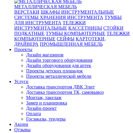
МЕТАЛЛИЧЕСКАЯ МЕБЕЛЬ
ВЕРСТАКИ
ШКАФЫ ИНСТРУМЕНТАЛЬНЫЕ
СИСТЕМЫ ХРАНЕНИЯ ИНСТРУМЕНТА
ТУМБЫ
ДЛЯ ИНСТРУМЕНТА
ТЕЛЕЖКИ
ИНСТРУМЕНТАЛЬНЫЕ
КАССЕТНИЦЫ
СТОЙКИ
ПОДКАТНЫЕ
ТУМБЫ КОМПЬЮТЕРНЫЕ
ТЕЛЕЖКИ
КОМПЬЮТЕРНЫЕ
СЕЙФЫ
КАРТОТЕКИ,
ДРАЙВЕРА
ПРОМЫШЛЕННАЯ МЕБЕЛЬ
Проекты
Дизайн магазинов
Дизайн торгового оборудования
Дизайн оборудования для аптек
Проекты детских площадок
Проекты металлической мебели
Услуги
Доставка транспортом ДВК Элит
Доставка транспортом ТК, самовывоз
Монтаж, такелаж
Замер и планировка
Дизайн-проект
Оплата
Госзаказы, тендеры
Акции
Отзывы