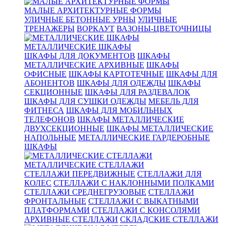
МАЛЫЕ АРХИТЕКТУРНЫЕ ФОРМЫ
УЛИЧНЫЕ БЕТОННЫЕ УРНЫ
УЛИЧНЫЕ
ТРЕНАЖЕРЫ
ВОРКАУТ
ВАЗОНЫ-ЦВЕТОЧНИЦЫ
МЕТАЛЛИЧЕСКИЕ ШКАФЫ
ШКАФЫ ДЛЯ ДОКУМЕНТОВ
ШКАФЫ
МЕТАЛЛИЧЕСКИЕ АРХИВНЫЕ
ШКАФЫ
ОФИСНЫЕ
ШКАФЫ КАРТОТЕЧНЫЕ
ШКАФЫ ДЛЯ
АБОНЕНТОВ
ШКАФЫ ДЛЯ ОДЕЖДЫ
ШКАФЫ
СЕКЦИОННЫЕ
ШКАФЫ ДЛЯ РАЗДЕВАЛОК
ШКАФЫ ДЛЯ СУШКИ ОДЕЖДЫ
МЕБЕЛЬ ДЛЯ
ФИТНЕСА
ШКАФЫ ДЛЯ МОБИЛЬНЫХ
ТЕЛЕФОНОВ
ШКАФЫ МЕТАЛЛИЧЕСКИЕ
ДВУХСЕКЦИОННЫЕ
ШКАФЫ МЕТАЛЛИЧЕСКИЕ
НАПОЛЬНЫЕ
МЕТАЛЛИЧЕСКИЕ ГАРДЕРОБНЫЕ
ШКАФЫ
МЕТАЛЛИЧЕСКИЕ СТЕЛЛАЖИ
СТЕЛЛАЖИ ПЕРЕДВИЖНЫЕ
СТЕЛЛАЖИ ДЛЯ
КОЛЕС
СТЕЛЛАЖИ С НАКЛОННЫМИ ПОЛКАМИ
СТЕЛЛАЖИ СРЕДНЕГРУЗОВЫЕ
СТЕЛЛАЖИ
ФРОНТАЛЬНЫЕ
СТЕЛЛАЖИ С ВЫКАТНЫМИ
ПЛАТФОРМАМИ
СТЕЛЛАЖИ С КОНСОЛЯМИ
АРХИВНЫЕ СТЕЛЛАЖИ
СКЛАДСКИЕ СТЕЛЛАЖИ