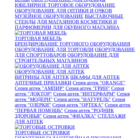
ЮВЕЛИРНОЕ ТОРГОВОЕ ОБОРУДОВАНИЕ
ОБОРУДОВАНИЕ ДЛЯ ОПТИКИ И ОЧКОВ
МУЗЕЙНОЕ ОБОРУДОВАНИЕ
ВЫСТАВОЧНЫЕ
СТЕНДЫ
ДЛЯ МАГАЗИНОВ КОСМЕТИКИ И
ПАРФЮМЕРИИ
ДЛЯ ОБУВНОГО МАГАЗИНА
ТОРГОВАЯ МЕБЕЛЬ
БРЕНДИРОВАНИЕ ТОРГОВОГО ОБОРУДОВАНИЯ
ОБОРУДОВАНИЕ ДЛЯ ТОРГОВЛИ
ОБОРУДОВАНИЕ
ДЛЯ СПОРТТОВАРОВ
ОБОРУДОВАНИЕ ДЛЯ
СТРОИТЕЛЬНЫХ МАГАЗИНОВ
ОБОРУДОВАНИЕ ДЛЯ АПТЕК
ВИТРИНЫ ДЛЯ АПТЕК
ШКАФЫ ДЛЯ АПТЕК
АПТЕЧНЫЕ ПРИЛАВКИ
Серия аптек "ORANGE"
Серия аптек "АМПИР"
Серия аптек "ГРИН"
Серия
аптек "ДОКТОР"
Серия аптек "ИНТЕРФАРМ"
Серия
аптек "МОДЕРН"
Серия аптек "НАТУРЕЛЬ"
Серия
аптек "ОЗЕРКИ"
Серия аптек "ОРТЕКА"
Серия аптек
"ПЕРВАЯ ПОМОЩЬ"
Серия аптек "РОДНИК
ЗДОРОВЬЯ"
Серия аптек "ФИАЛКА"
СТЕЛЛАЖИ
ДЛЯ АПТЕК
ТОРГОВЫЕ ОСТРОВКИ