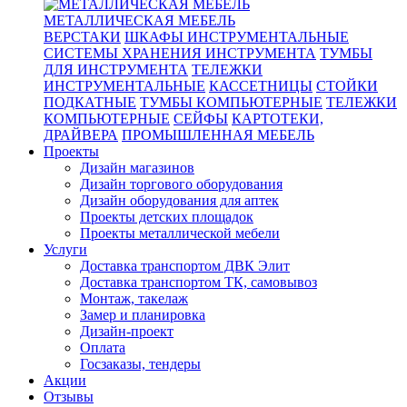
МЕТАЛЛИЧЕСКАЯ МЕБЕЛЬ
ВЕРСТАКИ
ШКАФЫ ИНСТРУМЕНТАЛЬНЫЕ
СИСТЕМЫ ХРАНЕНИЯ ИНСТРУМЕНТА
ТУМБЫ
ДЛЯ ИНСТРУМЕНТА
ТЕЛЕЖКИ
ИНСТРУМЕНТАЛЬНЫЕ
КАССЕТНИЦЫ
СТОЙКИ
ПОДКАТНЫЕ
ТУМБЫ КОМПЬЮТЕРНЫЕ
ТЕЛЕЖКИ
КОМПЬЮТЕРНЫЕ
СЕЙФЫ
КАРТОТЕКИ,
ДРАЙВЕРА
ПРОМЫШЛЕННАЯ МЕБЕЛЬ
Проекты
Дизайн магазинов
Дизайн торгового оборудования
Дизайн оборудования для аптек
Проекты детских площадок
Проекты металлической мебели
Услуги
Доставка транспортом ДВК Элит
Доставка транспортом ТК, самовывоз
Монтаж, такелаж
Замер и планировка
Дизайн-проект
Оплата
Госзаказы, тендеры
Акции
Отзывы