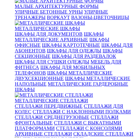
МАЛЫЕ АРХИТЕКТУРНЫЕ ФОРМЫ
УЛИЧНЫЕ БЕТОННЫЕ УРНЫ
УЛИЧНЫЕ
ТРЕНАЖЕРЫ
ВОРКАУТ
ВАЗОНЫ-ЦВЕТОЧНИЦЫ
МЕТАЛЛИЧЕСКИЕ ШКАФЫ
ШКАФЫ ДЛЯ ДОКУМЕНТОВ
ШКАФЫ
МЕТАЛЛИЧЕСКИЕ АРХИВНЫЕ
ШКАФЫ
ОФИСНЫЕ
ШКАФЫ КАРТОТЕЧНЫЕ
ШКАФЫ ДЛЯ
АБОНЕНТОВ
ШКАФЫ ДЛЯ ОДЕЖДЫ
ШКАФЫ
СЕКЦИОННЫЕ
ШКАФЫ ДЛЯ РАЗДЕВАЛОК
ШКАФЫ ДЛЯ СУШКИ ОДЕЖДЫ
МЕБЕЛЬ ДЛЯ
ФИТНЕСА
ШКАФЫ ДЛЯ МОБИЛЬНЫХ
ТЕЛЕФОНОВ
ШКАФЫ МЕТАЛЛИЧЕСКИЕ
ДВУХСЕКЦИОННЫЕ
ШКАФЫ МЕТАЛЛИЧЕСКИЕ
НАПОЛЬНЫЕ
МЕТАЛЛИЧЕСКИЕ ГАРДЕРОБНЫЕ
ШКАФЫ
МЕТАЛЛИЧЕСКИЕ СТЕЛЛАЖИ
СТЕЛЛАЖИ ПЕРЕДВИЖНЫЕ
СТЕЛЛАЖИ ДЛЯ
КОЛЕС
СТЕЛЛАЖИ С НАКЛОННЫМИ ПОЛКАМИ
СТЕЛЛАЖИ СРЕДНЕГРУЗОВЫЕ
СТЕЛЛАЖИ
ФРОНТАЛЬНЫЕ
СТЕЛЛАЖИ С ВЫКАТНЫМИ
ПЛАТФОРМАМИ
СТЕЛЛАЖИ С КОНСОЛЯМИ
АРХИВНЫЕ СТЕЛЛАЖИ
СКЛАДСКИЕ СТЕЛЛАЖИ