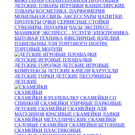
БИЖУТЕРИЯ
ГАЛАНТЕРЕЙНАЯ ПРОДУКЦИЯ
ДЕТСКИЕ ТОВАРЫ
ИГРУШКИ
КАНЦЕЛЯРСКИЕ
ТОВАРЫ
КОСМЕТИКА, ПАРФЮМЕРИЯ
МОБИЛЬНАЯ СВЯЗЬ, АКСЕССУАРЫ
НАПИТКИ,
ПРОДУКТЫ
ОЧКИ
СЕРВИСНЫЕ СТОЙКИ
СУВЕНИРЫ, ПОДАРКИ
ЧАСЫ
ЭКСПРЕСС -
МАНИКЮР
ЭКСПРЕСС - УСЛУГИ
ЭЛЕКТРОНИКА,
БЫТОВАЯ ТЕХНИКА
ЮВЕЛИРНЫЕ ИЗДЕЛИЯ
ПАВИЛЬОНЫ ДЛЯ ТОРГОВОГО ЦЕНТРА
ТОРГОВЫЕ МОДУЛИ
ДЕТСКИЕ ИГРОВЫЕ ПЛОЩАДКИ
ДЕТСКИЕ ГОРОДКИ
ДЕТСКИЕ ИГРОВЫЕ
КОМПЛЕКСЫ
ДЕТСКИЕ КАЧЕЛИ
КАРУСЕЛИ
ДЕТСКИЕ
ГОРКИ ДЕТСКИЕ
ПЕСОЧНИЦЫ
ДЕТСКИЕ
СКАМЕЙКИ
СКАМЕЙКИ В РАЗДЕВАЛКУ
СКАМЕЙКИ СО
СПИНКОЙ
СКАМЕЙКИ УЛИЧНЫЕ ПАРКОВЫЕ
ДЕТСКИЕ СКАМЕЙКИ
СКАМЕЙКИ ДЛЯ
МАГАЗИНОВ
КРАСИВЫЕ СКАМЕЙКИ
ЛАВКИ
СКАМЕЙКИ
МЕТАЛЛИЧЕСКИЕ СКАМЕЙКИ
САДОВЫЕ СКАМЕЙКИ
СКАМЕЙКИ БЕТОННЫЕ
СКАМЕЙКИ ПЛАСТИКОВЫЕ