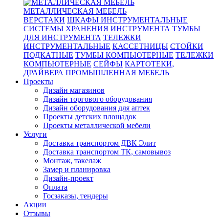
МЕТАЛЛИЧЕСКАЯ МЕБЕЛЬ
ВЕРСТАКИ
ШКАФЫ ИНСТРУМЕНТАЛЬНЫЕ
СИСТЕМЫ ХРАНЕНИЯ ИНСТРУМЕНТА
ТУМБЫ
ДЛЯ ИНСТРУМЕНТА
ТЕЛЕЖКИ
ИНСТРУМЕНТАЛЬНЫЕ
КАССЕТНИЦЫ
СТОЙКИ
ПОДКАТНЫЕ
ТУМБЫ КОМПЬЮТЕРНЫЕ
ТЕЛЕЖКИ
КОМПЬЮТЕРНЫЕ
СЕЙФЫ
КАРТОТЕКИ,
ДРАЙВЕРА
ПРОМЫШЛЕННАЯ МЕБЕЛЬ
Проекты
Дизайн магазинов
Дизайн торгового оборудования
Дизайн оборудования для аптек
Проекты детских площадок
Проекты металлической мебели
Услуги
Доставка транспортом ДВК Элит
Доставка транспортом ТК, самовывоз
Монтаж, такелаж
Замер и планировка
Дизайн-проект
Оплата
Госзаказы, тендеры
Акции
Отзывы