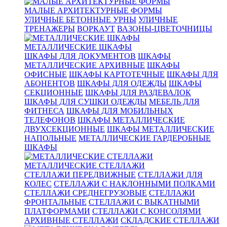
МАЛЫЕ АРХИТЕКТУРНЫЕ ФОРМЫ
УЛИЧНЫЕ БЕТОННЫЕ УРНЫ
УЛИЧНЫЕ
ТРЕНАЖЕРЫ
ВОРКАУТ
ВАЗОНЫ-ЦВЕТОЧНИЦЫ
МЕТАЛЛИЧЕСКИЕ ШКАФЫ
ШКАФЫ ДЛЯ ДОКУМЕНТОВ
ШКАФЫ
МЕТАЛЛИЧЕСКИЕ АРХИВНЫЕ
ШКАФЫ
ОФИСНЫЕ
ШКАФЫ КАРТОТЕЧНЫЕ
ШКАФЫ ДЛЯ
АБОНЕНТОВ
ШКАФЫ ДЛЯ ОДЕЖДЫ
ШКАФЫ
СЕКЦИОННЫЕ
ШКАФЫ ДЛЯ РАЗДЕВАЛОК
ШКАФЫ ДЛЯ СУШКИ ОДЕЖДЫ
МЕБЕЛЬ ДЛЯ
ФИТНЕСА
ШКАФЫ ДЛЯ МОБИЛЬНЫХ
ТЕЛЕФОНОВ
ШКАФЫ МЕТАЛЛИЧЕСКИЕ
ДВУХСЕКЦИОННЫЕ
ШКАФЫ МЕТАЛЛИЧЕСКИЕ
НАПОЛЬНЫЕ
МЕТАЛЛИЧЕСКИЕ ГАРДЕРОБНЫЕ
ШКАФЫ
МЕТАЛЛИЧЕСКИЕ СТЕЛЛАЖИ
СТЕЛЛАЖИ ПЕРЕДВИЖНЫЕ
СТЕЛЛАЖИ ДЛЯ
КОЛЕС
СТЕЛЛАЖИ С НАКЛОННЫМИ ПОЛКАМИ
СТЕЛЛАЖИ СРЕДНЕГРУЗОВЫЕ
СТЕЛЛАЖИ
ФРОНТАЛЬНЫЕ
СТЕЛЛАЖИ С ВЫКАТНЫМИ
ПЛАТФОРМАМИ
СТЕЛЛАЖИ С КОНСОЛЯМИ
АРХИВНЫЕ СТЕЛЛАЖИ
СКЛАДСКИЕ СТЕЛЛАЖИ