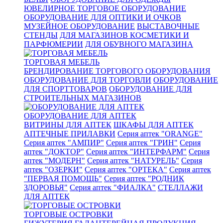
ЮВЕЛИРНОЕ ТОРГОВОЕ ОБОРУДОВАНИЕ
ОБОРУДОВАНИЕ ДЛЯ ОПТИКИ И ОЧКОВ
МУЗЕЙНОЕ ОБОРУДОВАНИЕ
ВЫСТАВОЧНЫЕ
СТЕНДЫ
ДЛЯ МАГАЗИНОВ КОСМЕТИКИ И
ПАРФЮМЕРИИ
ДЛЯ ОБУВНОГО МАГАЗИНА
ТОРГОВАЯ МЕБЕЛЬ
БРЕНДИРОВАНИЕ ТОРГОВОГО ОБОРУДОВАНИЯ
ОБОРУДОВАНИЕ ДЛЯ ТОРГОВЛИ
ОБОРУДОВАНИЕ
ДЛЯ СПОРТТОВАРОВ
ОБОРУДОВАНИЕ ДЛЯ
СТРОИТЕЛЬНЫХ МАГАЗИНОВ
ОБОРУДОВАНИЕ ДЛЯ АПТЕК
ВИТРИНЫ ДЛЯ АПТЕК
ШКАФЫ ДЛЯ АПТЕК
АПТЕЧНЫЕ ПРИЛАВКИ
Серия аптек "ORANGE"
Серия аптек "АМПИР"
Серия аптек "ГРИН"
Серия
аптек "ДОКТОР"
Серия аптек "ИНТЕРФАРМ"
Серия
аптек "МОДЕРН"
Серия аптек "НАТУРЕЛЬ"
Серия
аптек "ОЗЕРКИ"
Серия аптек "ОРТЕКА"
Серия аптек
"ПЕРВАЯ ПОМОЩЬ"
Серия аптек "РОДНИК
ЗДОРОВЬЯ"
Серия аптек "ФИАЛКА"
СТЕЛЛАЖИ
ДЛЯ АПТЕК
ТОРГОВЫЕ ОСТРОВКИ