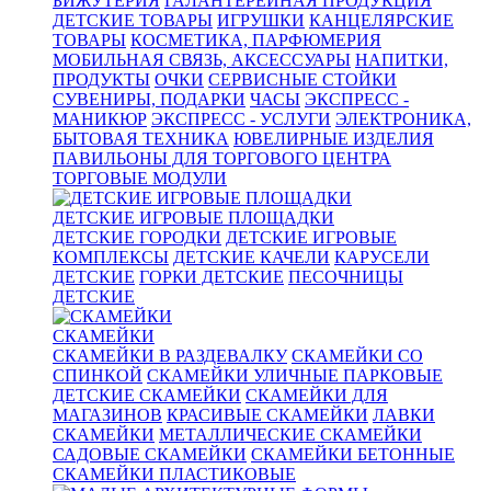
БИЖУТЕРИЯ
ГАЛАНТЕРЕЙНАЯ ПРОДУКЦИЯ
ДЕТСКИЕ ТОВАРЫ
ИГРУШКИ
КАНЦЕЛЯРСКИЕ
ТОВАРЫ
КОСМЕТИКА, ПАРФЮМЕРИЯ
МОБИЛЬНАЯ СВЯЗЬ, АКСЕССУАРЫ
НАПИТКИ,
ПРОДУКТЫ
ОЧКИ
СЕРВИСНЫЕ СТОЙКИ
СУВЕНИРЫ, ПОДАРКИ
ЧАСЫ
ЭКСПРЕСС -
МАНИКЮР
ЭКСПРЕСС - УСЛУГИ
ЭЛЕКТРОНИКА,
БЫТОВАЯ ТЕХНИКА
ЮВЕЛИРНЫЕ ИЗДЕЛИЯ
ПАВИЛЬОНЫ ДЛЯ ТОРГОВОГО ЦЕНТРА
ТОРГОВЫЕ МОДУЛИ
ДЕТСКИЕ ИГРОВЫЕ ПЛОЩАДКИ
ДЕТСКИЕ ГОРОДКИ
ДЕТСКИЕ ИГРОВЫЕ
КОМПЛЕКСЫ
ДЕТСКИЕ КАЧЕЛИ
КАРУСЕЛИ
ДЕТСКИЕ
ГОРКИ ДЕТСКИЕ
ПЕСОЧНИЦЫ
ДЕТСКИЕ
СКАМЕЙКИ
СКАМЕЙКИ В РАЗДЕВАЛКУ
СКАМЕЙКИ СО
СПИНКОЙ
СКАМЕЙКИ УЛИЧНЫЕ ПАРКОВЫЕ
ДЕТСКИЕ СКАМЕЙКИ
СКАМЕЙКИ ДЛЯ
МАГАЗИНОВ
КРАСИВЫЕ СКАМЕЙКИ
ЛАВКИ
СКАМЕЙКИ
МЕТАЛЛИЧЕСКИЕ СКАМЕЙКИ
САДОВЫЕ СКАМЕЙКИ
СКАМЕЙКИ БЕТОННЫЕ
СКАМЕЙКИ ПЛАСТИКОВЫЕ