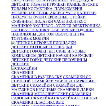
БИЖУТЕРИЯ
ГАЛАНТЕРЕЙНАЯ ПРОДУКЦИЯ
ДЕТСКИЕ ТОВАРЫ
ИГРУШКИ
КАНЦЕЛЯРСКИЕ
ТОВАРЫ
КОСМЕТИКА, ПАРФЮМЕРИЯ
МОБИЛЬНАЯ СВЯЗЬ, АКСЕССУАРЫ
НАПИТКИ,
ПРОДУКТЫ
ОЧКИ
СЕРВИСНЫЕ СТОЙКИ
СУВЕНИРЫ, ПОДАРКИ
ЧАСЫ
ЭКСПРЕСС -
МАНИКЮР
ЭКСПРЕСС - УСЛУГИ
ЭЛЕКТРОНИКА,
БЫТОВАЯ ТЕХНИКА
ЮВЕЛИРНЫЕ ИЗДЕЛИЯ
ПАВИЛЬОНЫ ДЛЯ ТОРГОВОГО ЦЕНТРА
ТОРГОВЫЕ МОДУЛИ
ДЕТСКИЕ ИГРОВЫЕ ПЛОЩАДКИ
ДЕТСКИЕ ГОРОДКИ
ДЕТСКИЕ ИГРОВЫЕ
КОМПЛЕКСЫ
ДЕТСКИЕ КАЧЕЛИ
КАРУСЕЛИ
ДЕТСКИЕ
ГОРКИ ДЕТСКИЕ
ПЕСОЧНИЦЫ
ДЕТСКИЕ
СКАМЕЙКИ
СКАМЕЙКИ В РАЗДЕВАЛКУ
СКАМЕЙКИ СО
СПИНКОЙ
СКАМЕЙКИ УЛИЧНЫЕ ПАРКОВЫЕ
ДЕТСКИЕ СКАМЕЙКИ
СКАМЕЙКИ ДЛЯ
МАГАЗИНОВ
КРАСИВЫЕ СКАМЕЙКИ
ЛАВКИ
СКАМЕЙКИ
МЕТАЛЛИЧЕСКИЕ СКАМЕЙКИ
САДОВЫЕ СКАМЕЙКИ
СКАМЕЙКИ БЕТОННЫЕ
СКАМЕЙКИ ПЛАСТИКОВЫЕ