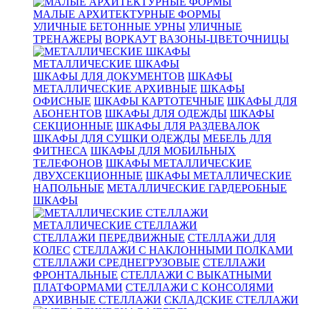
МАЛЫЕ АРХИТЕКТУРНЫЕ ФОРМЫ
УЛИЧНЫЕ БЕТОННЫЕ УРНЫ
УЛИЧНЫЕ
ТРЕНАЖЕРЫ
ВОРКАУТ
ВАЗОНЫ-ЦВЕТОЧНИЦЫ
МЕТАЛЛИЧЕСКИЕ ШКАФЫ
ШКАФЫ ДЛЯ ДОКУМЕНТОВ
ШКАФЫ
МЕТАЛЛИЧЕСКИЕ АРХИВНЫЕ
ШКАФЫ
ОФИСНЫЕ
ШКАФЫ КАРТОТЕЧНЫЕ
ШКАФЫ ДЛЯ
АБОНЕНТОВ
ШКАФЫ ДЛЯ ОДЕЖДЫ
ШКАФЫ
СЕКЦИОННЫЕ
ШКАФЫ ДЛЯ РАЗДЕВАЛОК
ШКАФЫ ДЛЯ СУШКИ ОДЕЖДЫ
МЕБЕЛЬ ДЛЯ
ФИТНЕСА
ШКАФЫ ДЛЯ МОБИЛЬНЫХ
ТЕЛЕФОНОВ
ШКАФЫ МЕТАЛЛИЧЕСКИЕ
ДВУХСЕКЦИОННЫЕ
ШКАФЫ МЕТАЛЛИЧЕСКИЕ
НАПОЛЬНЫЕ
МЕТАЛЛИЧЕСКИЕ ГАРДЕРОБНЫЕ
ШКАФЫ
МЕТАЛЛИЧЕСКИЕ СТЕЛЛАЖИ
СТЕЛЛАЖИ ПЕРЕДВИЖНЫЕ
СТЕЛЛАЖИ ДЛЯ
КОЛЕС
СТЕЛЛАЖИ С НАКЛОННЫМИ ПОЛКАМИ
СТЕЛЛАЖИ СРЕДНЕГРУЗОВЫЕ
СТЕЛЛАЖИ
ФРОНТАЛЬНЫЕ
СТЕЛЛАЖИ С ВЫКАТНЫМИ
ПЛАТФОРМАМИ
СТЕЛЛАЖИ С КОНСОЛЯМИ
АРХИВНЫЕ СТЕЛЛАЖИ
СКЛАДСКИЕ СТЕЛЛАЖИ