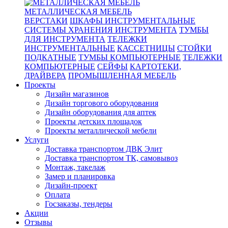
МЕТАЛЛИЧЕСКАЯ МЕБЕЛЬ
ВЕРСТАКИ
ШКАФЫ ИНСТРУМЕНТАЛЬНЫЕ
СИСТЕМЫ ХРАНЕНИЯ ИНСТРУМЕНТА
ТУМБЫ
ДЛЯ ИНСТРУМЕНТА
ТЕЛЕЖКИ
ИНСТРУМЕНТАЛЬНЫЕ
КАССЕТНИЦЫ
СТОЙКИ
ПОДКАТНЫЕ
ТУМБЫ КОМПЬЮТЕРНЫЕ
ТЕЛЕЖКИ
КОМПЬЮТЕРНЫЕ
СЕЙФЫ
КАРТОТЕКИ,
ДРАЙВЕРА
ПРОМЫШЛЕННАЯ МЕБЕЛЬ
Проекты
Дизайн магазинов
Дизайн торгового оборудования
Дизайн оборудования для аптек
Проекты детских площадок
Проекты металлической мебели
Услуги
Доставка транспортом ДВК Элит
Доставка транспортом ТК, самовывоз
Монтаж, такелаж
Замер и планировка
Дизайн-проект
Оплата
Госзаказы, тендеры
Акции
Отзывы