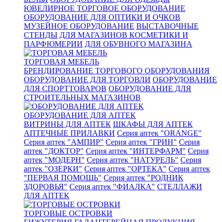
ЮВЕЛИРНОЕ ТОРГОВОЕ ОБОРУДОВАНИЕ
ОБОРУДОВАНИЕ ДЛЯ ОПТИКИ И ОЧКОВ
МУЗЕЙНОЕ ОБОРУДОВАНИЕ
ВЫСТАВОЧНЫЕ
СТЕНДЫ
ДЛЯ МАГАЗИНОВ КОСМЕТИКИ И
ПАРФЮМЕРИИ
ДЛЯ ОБУВНОГО МАГАЗИНА
ТОРГОВАЯ МЕБЕЛЬ
БРЕНДИРОВАНИЕ ТОРГОВОГО ОБОРУДОВАНИЯ
ОБОРУДОВАНИЕ ДЛЯ ТОРГОВЛИ
ОБОРУДОВАНИЕ
ДЛЯ СПОРТТОВАРОВ
ОБОРУДОВАНИЕ ДЛЯ
СТРОИТЕЛЬНЫХ МАГАЗИНОВ
ОБОРУДОВАНИЕ ДЛЯ АПТЕК
ВИТРИНЫ ДЛЯ АПТЕК
ШКАФЫ ДЛЯ АПТЕК
АПТЕЧНЫЕ ПРИЛАВКИ
Серия аптек "ORANGE"
Серия аптек "АМПИР"
Серия аптек "ГРИН"
Серия
аптек "ДОКТОР"
Серия аптек "ИНТЕРФАРМ"
Серия
аптек "МОДЕРН"
Серия аптек "НАТУРЕЛЬ"
Серия
аптек "ОЗЕРКИ"
Серия аптек "ОРТЕКА"
Серия аптек
"ПЕРВАЯ ПОМОЩЬ"
Серия аптек "РОДНИК
ЗДОРОВЬЯ"
Серия аптек "ФИАЛКА"
СТЕЛЛАЖИ
ДЛЯ АПТЕК
ТОРГОВЫЕ ОСТРОВКИ