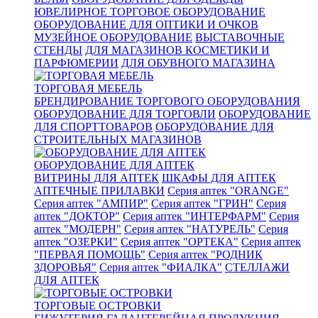
ЮВЕЛИРНОЕ ТОРГОВОЕ ОБОРУДОВАНИЕ
ОБОРУДОВАНИЕ ДЛЯ ОПТИКИ И ОЧКОВ
МУЗЕЙНОЕ ОБОРУДОВАНИЕ
ВЫСТАВОЧНЫЕ
СТЕНДЫ
ДЛЯ МАГАЗИНОВ КОСМЕТИКИ И
ПАРФЮМЕРИИ
ДЛЯ ОБУВНОГО МАГАЗИНА
ТОРГОВАЯ МЕБЕЛЬ
БРЕНДИРОВАНИЕ ТОРГОВОГО ОБОРУДОВАНИЯ
ОБОРУДОВАНИЕ ДЛЯ ТОРГОВЛИ
ОБОРУДОВАНИЕ
ДЛЯ СПОРТТОВАРОВ
ОБОРУДОВАНИЕ ДЛЯ
СТРОИТЕЛЬНЫХ МАГАЗИНОВ
ОБОРУДОВАНИЕ ДЛЯ АПТЕК
ВИТРИНЫ ДЛЯ АПТЕК
ШКАФЫ ДЛЯ АПТЕК
АПТЕЧНЫЕ ПРИЛАВКИ
Серия аптек "ORANGE"
Серия аптек "АМПИР"
Серия аптек "ГРИН"
Серия
аптек "ДОКТОР"
Серия аптек "ИНТЕРФАРМ"
Серия
аптек "МОДЕРН"
Серия аптек "НАТУРЕЛЬ"
Серия
аптек "ОЗЕРКИ"
Серия аптек "ОРТЕКА"
Серия аптек
"ПЕРВАЯ ПОМОЩЬ"
Серия аптек "РОДНИК
ЗДОРОВЬЯ"
Серия аптек "ФИАЛКА"
СТЕЛЛАЖИ
ДЛЯ АПТЕК
ТОРГОВЫЕ ОСТРОВКИ