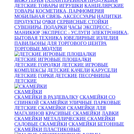
БИЖУТЕРИЯ
ГАЛАНТЕРЕЙНАЯ ПРОДУКЦИЯ
ДЕТСКИЕ ТОВАРЫ
ИГРУШКИ
КАНЦЕЛЯРСКИЕ
ТОВАРЫ
КОСМЕТИКА, ПАРФЮМЕРИЯ
МОБИЛЬНАЯ СВЯЗЬ, АКСЕССУАРЫ
НАПИТКИ,
ПРОДУКТЫ
ОЧКИ
СЕРВИСНЫЕ СТОЙКИ
СУВЕНИРЫ, ПОДАРКИ
ЧАСЫ
ЭКСПРЕСС -
МАНИКЮР
ЭКСПРЕСС - УСЛУГИ
ЭЛЕКТРОНИКА,
БЫТОВАЯ ТЕХНИКА
ЮВЕЛИРНЫЕ ИЗДЕЛИЯ
ПАВИЛЬОНЫ ДЛЯ ТОРГОВОГО ЦЕНТРА
ТОРГОВЫЕ МОДУЛИ
ДЕТСКИЕ ИГРОВЫЕ ПЛОЩАДКИ
ДЕТСКИЕ ГОРОДКИ
ДЕТСКИЕ ИГРОВЫЕ
КОМПЛЕКСЫ
ДЕТСКИЕ КАЧЕЛИ
КАРУСЕЛИ
ДЕТСКИЕ
ГОРКИ ДЕТСКИЕ
ПЕСОЧНИЦЫ
ДЕТСКИЕ
СКАМЕЙКИ
СКАМЕЙКИ В РАЗДЕВАЛКУ
СКАМЕЙКИ СО
СПИНКОЙ
СКАМЕЙКИ УЛИЧНЫЕ ПАРКОВЫЕ
ДЕТСКИЕ СКАМЕЙКИ
СКАМЕЙКИ ДЛЯ
МАГАЗИНОВ
КРАСИВЫЕ СКАМЕЙКИ
ЛАВКИ
СКАМЕЙКИ
МЕТАЛЛИЧЕСКИЕ СКАМЕЙКИ
САДОВЫЕ СКАМЕЙКИ
СКАМЕЙКИ БЕТОННЫЕ
СКАМЕЙКИ ПЛАСТИКОВЫЕ