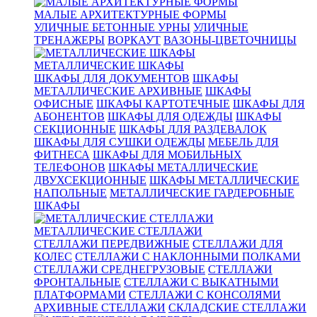
МАЛЫЕ АРХИТЕКТУРНЫЕ ФОРМЫ
УЛИЧНЫЕ БЕТОННЫЕ УРНЫ
УЛИЧНЫЕ
ТРЕНАЖЕРЫ
ВОРКАУТ
ВАЗОНЫ-ЦВЕТОЧНИЦЫ
МЕТАЛЛИЧЕСКИЕ ШКАФЫ
ШКАФЫ ДЛЯ ДОКУМЕНТОВ
ШКАФЫ
МЕТАЛЛИЧЕСКИЕ АРХИВНЫЕ
ШКАФЫ
ОФИСНЫЕ
ШКАФЫ КАРТОТЕЧНЫЕ
ШКАФЫ ДЛЯ
АБОНЕНТОВ
ШКАФЫ ДЛЯ ОДЕЖДЫ
ШКАФЫ
СЕКЦИОННЫЕ
ШКАФЫ ДЛЯ РАЗДЕВАЛОК
ШКАФЫ ДЛЯ СУШКИ ОДЕЖДЫ
МЕБЕЛЬ ДЛЯ
ФИТНЕСА
ШКАФЫ ДЛЯ МОБИЛЬНЫХ
ТЕЛЕФОНОВ
ШКАФЫ МЕТАЛЛИЧЕСКИЕ
ДВУХСЕКЦИОННЫЕ
ШКАФЫ МЕТАЛЛИЧЕСКИЕ
НАПОЛЬНЫЕ
МЕТАЛЛИЧЕСКИЕ ГАРДЕРОБНЫЕ
ШКАФЫ
МЕТАЛЛИЧЕСКИЕ СТЕЛЛАЖИ
СТЕЛЛАЖИ ПЕРЕДВИЖНЫЕ
СТЕЛЛАЖИ ДЛЯ
КОЛЕС
СТЕЛЛАЖИ С НАКЛОННЫМИ ПОЛКАМИ
СТЕЛЛАЖИ СРЕДНЕГРУЗОВЫЕ
СТЕЛЛАЖИ
ФРОНТАЛЬНЫЕ
СТЕЛЛАЖИ С ВЫКАТНЫМИ
ПЛАТФОРМАМИ
СТЕЛЛАЖИ С КОНСОЛЯМИ
АРХИВНЫЕ СТЕЛЛАЖИ
СКЛАДСКИЕ СТЕЛЛАЖИ