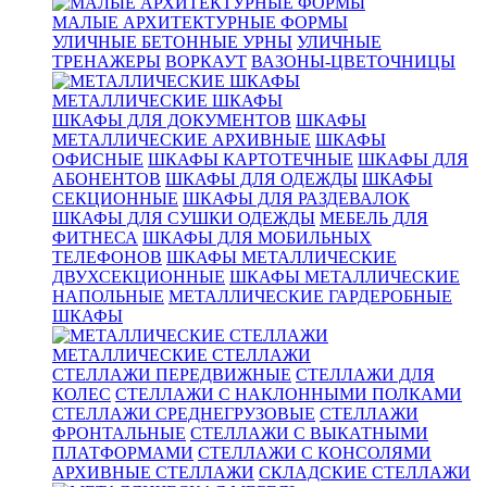
МАЛЫЕ АРХИТЕКТУРНЫЕ ФОРМЫ
УЛИЧНЫЕ БЕТОННЫЕ УРНЫ
УЛИЧНЫЕ
ТРЕНАЖЕРЫ
ВОРКАУТ
ВАЗОНЫ-ЦВЕТОЧНИЦЫ
МЕТАЛЛИЧЕСКИЕ ШКАФЫ
ШКАФЫ ДЛЯ ДОКУМЕНТОВ
ШКАФЫ
МЕТАЛЛИЧЕСКИЕ АРХИВНЫЕ
ШКАФЫ
ОФИСНЫЕ
ШКАФЫ КАРТОТЕЧНЫЕ
ШКАФЫ ДЛЯ
АБОНЕНТОВ
ШКАФЫ ДЛЯ ОДЕЖДЫ
ШКАФЫ
СЕКЦИОННЫЕ
ШКАФЫ ДЛЯ РАЗДЕВАЛОК
ШКАФЫ ДЛЯ СУШКИ ОДЕЖДЫ
МЕБЕЛЬ ДЛЯ
ФИТНЕСА
ШКАФЫ ДЛЯ МОБИЛЬНЫХ
ТЕЛЕФОНОВ
ШКАФЫ МЕТАЛЛИЧЕСКИЕ
ДВУХСЕКЦИОННЫЕ
ШКАФЫ МЕТАЛЛИЧЕСКИЕ
НАПОЛЬНЫЕ
МЕТАЛЛИЧЕСКИЕ ГАРДЕРОБНЫЕ
ШКАФЫ
МЕТАЛЛИЧЕСКИЕ СТЕЛЛАЖИ
СТЕЛЛАЖИ ПЕРЕДВИЖНЫЕ
СТЕЛЛАЖИ ДЛЯ
КОЛЕС
СТЕЛЛАЖИ С НАКЛОННЫМИ ПОЛКАМИ
СТЕЛЛАЖИ СРЕДНЕГРУЗОВЫЕ
СТЕЛЛАЖИ
ФРОНТАЛЬНЫЕ
СТЕЛЛАЖИ С ВЫКАТНЫМИ
ПЛАТФОРМАМИ
СТЕЛЛАЖИ С КОНСОЛЯМИ
АРХИВНЫЕ СТЕЛЛАЖИ
СКЛАДСКИЕ СТЕЛЛАЖИ