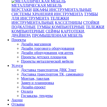
МЕТАЛЛИЧЕСКАЯ МЕБЕЛЬ
ВЕРСТАКИ
ШКАФЫ ИНСТРУМЕНТАЛЬНЫЕ
СИСТЕМЫ ХРАНЕНИЯ ИНСТРУМЕНТА
ТУМБЫ
ДЛЯ ИНСТРУМЕНТА
ТЕЛЕЖКИ
ИНСТРУМЕНТАЛЬНЫЕ
КАССЕТНИЦЫ
СТОЙКИ
ПОДКАТНЫЕ
ТУМБЫ КОМПЬЮТЕРНЫЕ
ТЕЛЕЖКИ
КОМПЬЮТЕРНЫЕ
СЕЙФЫ
КАРТОТЕКИ,
ДРАЙВЕРА
ПРОМЫШЛЕННАЯ МЕБЕЛЬ
Проекты
Дизайн магазинов
Дизайн торгового оборудования
Дизайн оборудования для аптек
Проекты детских площадок
Проекты металлической мебели
Услуги
Доставка транспортом ДВК Элит
Доставка транспортом ТК, самовывоз
Монтаж, такелаж
Замер и планировка
Дизайн-проект
Оплата
Госзаказы, тендеры
Акции
Отзывы