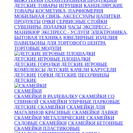
БИЖУТЕРИЯ
ГАЛАНТЕРЕЙНАЯ ПРОДУКЦИЯ
ДЕТСКИЕ ТОВАРЫ
ИГРУШКИ
КАНЦЕЛЯРСКИЕ
ТОВАРЫ
КОСМЕТИКА, ПАРФЮМЕРИЯ
МОБИЛЬНАЯ СВЯЗЬ, АКСЕССУАРЫ
НАПИТКИ,
ПРОДУКТЫ
ОЧКИ
СЕРВИСНЫЕ СТОЙКИ
СУВЕНИРЫ, ПОДАРКИ
ЧАСЫ
ЭКСПРЕСС -
МАНИКЮР
ЭКСПРЕСС - УСЛУГИ
ЭЛЕКТРОНИКА,
БЫТОВАЯ ТЕХНИКА
ЮВЕЛИРНЫЕ ИЗДЕЛИЯ
ПАВИЛЬОНЫ ДЛЯ ТОРГОВОГО ЦЕНТРА
ТОРГОВЫЕ МОДУЛИ
ДЕТСКИЕ ИГРОВЫЕ ПЛОЩАДКИ
ДЕТСКИЕ ГОРОДКИ
ДЕТСКИЕ ИГРОВЫЕ
КОМПЛЕКСЫ
ДЕТСКИЕ КАЧЕЛИ
КАРУСЕЛИ
ДЕТСКИЕ
ГОРКИ ДЕТСКИЕ
ПЕСОЧНИЦЫ
ДЕТСКИЕ
СКАМЕЙКИ
СКАМЕЙКИ В РАЗДЕВАЛКУ
СКАМЕЙКИ СО
СПИНКОЙ
СКАМЕЙКИ УЛИЧНЫЕ ПАРКОВЫЕ
ДЕТСКИЕ СКАМЕЙКИ
СКАМЕЙКИ ДЛЯ
МАГАЗИНОВ
КРАСИВЫЕ СКАМЕЙКИ
ЛАВКИ
СКАМЕЙКИ
МЕТАЛЛИЧЕСКИЕ СКАМЕЙКИ
САДОВЫЕ СКАМЕЙКИ
СКАМЕЙКИ БЕТОННЫЕ
СКАМЕЙКИ ПЛАСТИКОВЫЕ