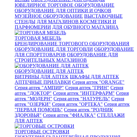
ЮВЕЛИРНОЕ ТОРГОВОЕ ОБОРУДОВАНИЕ
ОБОРУДОВАНИЕ ДЛЯ ОПТИКИ И ОЧКОВ
МУЗЕЙНОЕ ОБОРУДОВАНИЕ
ВЫСТАВОЧНЫЕ
СТЕНДЫ
ДЛЯ МАГАЗИНОВ КОСМЕТИКИ И
ПАРФЮМЕРИИ
ДЛЯ ОБУВНОГО МАГАЗИНА
ТОРГОВАЯ МЕБЕЛЬ
БРЕНДИРОВАНИЕ ТОРГОВОГО ОБОРУДОВАНИЯ
ОБОРУДОВАНИЕ ДЛЯ ТОРГОВЛИ
ОБОРУДОВАНИЕ
ДЛЯ СПОРТТОВАРОВ
ОБОРУДОВАНИЕ ДЛЯ
СТРОИТЕЛЬНЫХ МАГАЗИНОВ
ОБОРУДОВАНИЕ ДЛЯ АПТЕК
ВИТРИНЫ ДЛЯ АПТЕК
ШКАФЫ ДЛЯ АПТЕК
АПТЕЧНЫЕ ПРИЛАВКИ
Серия аптек "ORANGE"
Серия аптек "АМПИР"
Серия аптек "ГРИН"
Серия
аптек "ДОКТОР"
Серия аптек "ИНТЕРФАРМ"
Серия
аптек "МОДЕРН"
Серия аптек "НАТУРЕЛЬ"
Серия
аптек "ОЗЕРКИ"
Серия аптек "ОРТЕКА"
Серия аптек
"ПЕРВАЯ ПОМОЩЬ"
Серия аптек "РОДНИК
ЗДОРОВЬЯ"
Серия аптек "ФИАЛКА"
СТЕЛЛАЖИ
ДЛЯ АПТЕК
ТОРГОВЫЕ ОСТРОВКИ