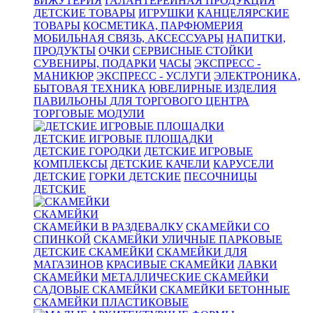
БИЖУТЕРИЯ
ГАЛАНТЕРЕЙНАЯ ПРОДУКЦИЯ
ДЕТСКИЕ ТОВАРЫ
ИГРУШКИ
КАНЦЕЛЯРСКИЕ
ТОВАРЫ
КОСМЕТИКА, ПАРФЮМЕРИЯ
МОБИЛЬНАЯ СВЯЗЬ, АКСЕССУАРЫ
НАПИТКИ,
ПРОДУКТЫ
ОЧКИ
СЕРВИСНЫЕ СТОЙКИ
СУВЕНИРЫ, ПОДАРКИ
ЧАСЫ
ЭКСПРЕСС -
МАНИКЮР
ЭКСПРЕСС - УСЛУГИ
ЭЛЕКТРОНИКА,
БЫТОВАЯ ТЕХНИКА
ЮВЕЛИРНЫЕ ИЗДЕЛИЯ
ПАВИЛЬОНЫ ДЛЯ ТОРГОВОГО ЦЕНТРА
ТОРГОВЫЕ МОДУЛИ
ДЕТСКИЕ ИГРОВЫЕ ПЛОЩАДКИ
ДЕТСКИЕ ГОРОДКИ
ДЕТСКИЕ ИГРОВЫЕ
КОМПЛЕКСЫ
ДЕТСКИЕ КАЧЕЛИ
КАРУСЕЛИ
ДЕТСКИЕ
ГОРКИ ДЕТСКИЕ
ПЕСОЧНИЦЫ
ДЕТСКИЕ
СКАМЕЙКИ
СКАМЕЙКИ В РАЗДЕВАЛКУ
СКАМЕЙКИ СО
СПИНКОЙ
СКАМЕЙКИ УЛИЧНЫЕ ПАРКОВЫЕ
ДЕТСКИЕ СКАМЕЙКИ
СКАМЕЙКИ ДЛЯ
МАГАЗИНОВ
КРАСИВЫЕ СКАМЕЙКИ
ЛАВКИ
СКАМЕЙКИ
МЕТАЛЛИЧЕСКИЕ СКАМЕЙКИ
САДОВЫЕ СКАМЕЙКИ
СКАМЕЙКИ БЕТОННЫЕ
СКАМЕЙКИ ПЛАСТИКОВЫЕ