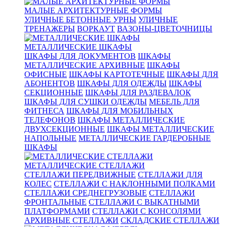
МАЛЫЕ АРХИТЕКТУРНЫЕ ФОРМЫ
УЛИЧНЫЕ БЕТОННЫЕ УРНЫ
УЛИЧНЫЕ
ТРЕНАЖЕРЫ
ВОРКАУТ
ВАЗОНЫ-ЦВЕТОЧНИЦЫ
МЕТАЛЛИЧЕСКИЕ ШКАФЫ
ШКАФЫ ДЛЯ ДОКУМЕНТОВ
ШКАФЫ
МЕТАЛЛИЧЕСКИЕ АРХИВНЫЕ
ШКАФЫ
ОФИСНЫЕ
ШКАФЫ КАРТОТЕЧНЫЕ
ШКАФЫ ДЛЯ
АБОНЕНТОВ
ШКАФЫ ДЛЯ ОДЕЖДЫ
ШКАФЫ
СЕКЦИОННЫЕ
ШКАФЫ ДЛЯ РАЗДЕВАЛОК
ШКАФЫ ДЛЯ СУШКИ ОДЕЖДЫ
МЕБЕЛЬ ДЛЯ
ФИТНЕСА
ШКАФЫ ДЛЯ МОБИЛЬНЫХ
ТЕЛЕФОНОВ
ШКАФЫ МЕТАЛЛИЧЕСКИЕ
ДВУХСЕКЦИОННЫЕ
ШКАФЫ МЕТАЛЛИЧЕСКИЕ
НАПОЛЬНЫЕ
МЕТАЛЛИЧЕСКИЕ ГАРДЕРОБНЫЕ
ШКАФЫ
МЕТАЛЛИЧЕСКИЕ СТЕЛЛАЖИ
СТЕЛЛАЖИ ПЕРЕДВИЖНЫЕ
СТЕЛЛАЖИ ДЛЯ
КОЛЕС
СТЕЛЛАЖИ С НАКЛОННЫМИ ПОЛКАМИ
СТЕЛЛАЖИ СРЕДНЕГРУЗОВЫЕ
СТЕЛЛАЖИ
ФРОНТАЛЬНЫЕ
СТЕЛЛАЖИ С ВЫКАТНЫМИ
ПЛАТФОРМАМИ
СТЕЛЛАЖИ С КОНСОЛЯМИ
АРХИВНЫЕ СТЕЛЛАЖИ
СКЛАДСКИЕ СТЕЛЛАЖИ