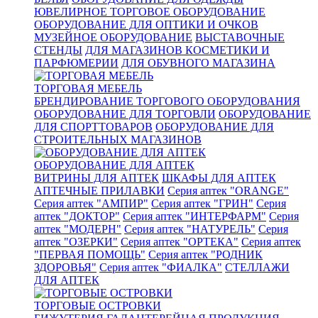
ЮВЕЛИРНОЕ ТОРГОВОЕ ОБОРУДОВАНИЕ
ОБОРУДОВАНИЕ ДЛЯ ОПТИКИ И ОЧКОВ
МУЗЕЙНОЕ ОБОРУДОВАНИЕ
ВЫСТАВОЧНЫЕ
СТЕНДЫ
ДЛЯ МАГАЗИНОВ КОСМЕТИКИ И
ПАРФЮМЕРИИ
ДЛЯ ОБУВНОГО МАГАЗИНА
ТОРГОВАЯ МЕБЕЛЬ
БРЕНДИРОВАНИЕ ТОРГОВОГО ОБОРУДОВАНИЯ
ОБОРУДОВАНИЕ ДЛЯ ТОРГОВЛИ
ОБОРУДОВАНИЕ
ДЛЯ СПОРТТОВАРОВ
ОБОРУДОВАНИЕ ДЛЯ
СТРОИТЕЛЬНЫХ МАГАЗИНОВ
ОБОРУДОВАНИЕ ДЛЯ АПТЕК
ВИТРИНЫ ДЛЯ АПТЕК
ШКАФЫ ДЛЯ АПТЕК
АПТЕЧНЫЕ ПРИЛАВКИ
Серия аптек "ORANGE"
Серия аптек "АМПИР"
Серия аптек "ГРИН"
Серия
аптек "ДОКТОР"
Серия аптек "ИНТЕРФАРМ"
Серия
аптек "МОДЕРН"
Серия аптек "НАТУРЕЛЬ"
Серия
аптек "ОЗЕРКИ"
Серия аптек "ОРТЕКА"
Серия аптек
"ПЕРВАЯ ПОМОЩЬ"
Серия аптек "РОДНИК
ЗДОРОВЬЯ"
Серия аптек "ФИАЛКА"
СТЕЛЛАЖИ
ДЛЯ АПТЕК
ТОРГОВЫЕ ОСТРОВКИ