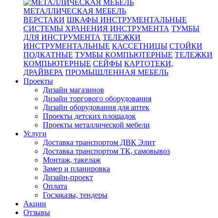
МЕТАЛЛИЧЕСКАЯ МЕБЕЛЬ
ВЕРСТАКИ
ШКАФЫ ИНСТРУМЕНТАЛЬНЫЕ
СИСТЕМЫ ХРАНЕНИЯ ИНСТРУМЕНТА
ТУМБЫ
ДЛЯ ИНСТРУМЕНТА
ТЕЛЕЖКИ
ИНСТРУМЕНТАЛЬНЫЕ
КАССЕТНИЦЫ
СТОЙКИ
ПОДКАТНЫЕ
ТУМБЫ КОМПЬЮТЕРНЫЕ
ТЕЛЕЖКИ
КОМПЬЮТЕРНЫЕ
СЕЙФЫ
КАРТОТЕКИ,
ДРАЙВЕРА
ПРОМЫШЛЕННАЯ МЕБЕЛЬ
Проекты
Дизайн магазинов
Дизайн торгового оборудования
Дизайн оборудования для аптек
Проекты детских площадок
Проекты металлической мебели
Услуги
Доставка транспортом ДВК Элит
Доставка транспортом ТК, самовывоз
Монтаж, такелаж
Замер и планировка
Дизайн-проект
Оплата
Госзаказы, тендеры
Акции
Отзывы