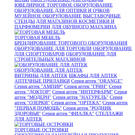
ЮВЕЛИРНОЕ ТОРГОВОЕ ОБОРУДОВАНИЕ
ОБОРУДОВАНИЕ ДЛЯ ОПТИКИ И ОЧКОВ
МУЗЕЙНОЕ ОБОРУДОВАНИЕ
ВЫСТАВОЧНЫЕ
СТЕНДЫ
ДЛЯ МАГАЗИНОВ КОСМЕТИКИ И
ПАРФЮМЕРИИ
ДЛЯ ОБУВНОГО МАГАЗИНА
ТОРГОВАЯ МЕБЕЛЬ
БРЕНДИРОВАНИЕ ТОРГОВОГО ОБОРУДОВАНИЯ
ОБОРУДОВАНИЕ ДЛЯ ТОРГОВЛИ
ОБОРУДОВАНИЕ
ДЛЯ СПОРТТОВАРОВ
ОБОРУДОВАНИЕ ДЛЯ
СТРОИТЕЛЬНЫХ МАГАЗИНОВ
ОБОРУДОВАНИЕ ДЛЯ АПТЕК
ВИТРИНЫ ДЛЯ АПТЕК
ШКАФЫ ДЛЯ АПТЕК
АПТЕЧНЫЕ ПРИЛАВКИ
Серия аптек "ORANGE"
Серия аптек "АМПИР"
Серия аптек "ГРИН"
Серия
аптек "ДОКТОР"
Серия аптек "ИНТЕРФАРМ"
Серия
аптек "МОДЕРН"
Серия аптек "НАТУРЕЛЬ"
Серия
аптек "ОЗЕРКИ"
Серия аптек "ОРТЕКА"
Серия аптек
"ПЕРВАЯ ПОМОЩЬ"
Серия аптек "РОДНИК
ЗДОРОВЬЯ"
Серия аптек "ФИАЛКА"
СТЕЛЛАЖИ
ДЛЯ АПТЕК
ТОРГОВЫЕ ОСТРОВКИ