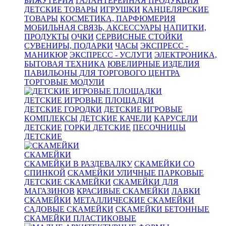
БИЖУТЕРИЯ
ГАЛАНТЕРЕЙНАЯ ПРОДУКЦИЯ
ДЕТСКИЕ ТОВАРЫ
ИГРУШКИ
КАНЦЕЛЯРСКИЕ
ТОВАРЫ
КОСМЕТИКА, ПАРФЮМЕРИЯ
МОБИЛЬНАЯ СВЯЗЬ, АКСЕССУАРЫ
НАПИТКИ,
ПРОДУКТЫ
ОЧКИ
СЕРВИСНЫЕ СТОЙКИ
СУВЕНИРЫ, ПОДАРКИ
ЧАСЫ
ЭКСПРЕСС -
МАНИКЮР
ЭКСПРЕСС - УСЛУГИ
ЭЛЕКТРОНИКА,
БЫТОВАЯ ТЕХНИКА
ЮВЕЛИРНЫЕ ИЗДЕЛИЯ
ПАВИЛЬОНЫ ДЛЯ ТОРГОВОГО ЦЕНТРА
ТОРГОВЫЕ МОДУЛИ
ДЕТСКИЕ ИГРОВЫЕ ПЛОЩАДКИ
ДЕТСКИЕ ГОРОДКИ
ДЕТСКИЕ ИГРОВЫЕ
КОМПЛЕКСЫ
ДЕТСКИЕ КАЧЕЛИ
КАРУСЕЛИ
ДЕТСКИЕ
ГОРКИ ДЕТСКИЕ
ПЕСОЧНИЦЫ
ДЕТСКИЕ
СКАМЕЙКИ
СКАМЕЙКИ В РАЗДЕВАЛКУ
СКАМЕЙКИ СО
СПИНКОЙ
СКАМЕЙКИ УЛИЧНЫЕ ПАРКОВЫЕ
ДЕТСКИЕ СКАМЕЙКИ
СКАМЕЙКИ ДЛЯ
МАГАЗИНОВ
КРАСИВЫЕ СКАМЕЙКИ
ЛАВКИ
СКАМЕЙКИ
МЕТАЛЛИЧЕСКИЕ СКАМЕЙКИ
САДОВЫЕ СКАМЕЙКИ
СКАМЕЙКИ БЕТОННЫЕ
СКАМЕЙКИ ПЛАСТИКОВЫЕ