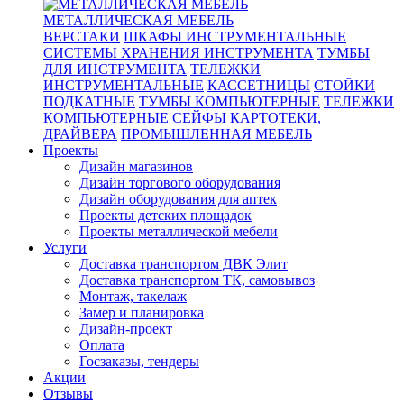
МЕТАЛЛИЧЕСКАЯ МЕБЕЛЬ
ВЕРСТАКИ
ШКАФЫ ИНСТРУМЕНТАЛЬНЫЕ
СИСТЕМЫ ХРАНЕНИЯ ИНСТРУМЕНТА
ТУМБЫ
ДЛЯ ИНСТРУМЕНТА
ТЕЛЕЖКИ
ИНСТРУМЕНТАЛЬНЫЕ
КАССЕТНИЦЫ
СТОЙКИ
ПОДКАТНЫЕ
ТУМБЫ КОМПЬЮТЕРНЫЕ
ТЕЛЕЖКИ
КОМПЬЮТЕРНЫЕ
СЕЙФЫ
КАРТОТЕКИ,
ДРАЙВЕРА
ПРОМЫШЛЕННАЯ МЕБЕЛЬ
Проекты
Дизайн магазинов
Дизайн торгового оборудования
Дизайн оборудования для аптек
Проекты детских площадок
Проекты металлической мебели
Услуги
Доставка транспортом ДВК Элит
Доставка транспортом ТК, самовывоз
Монтаж, такелаж
Замер и планировка
Дизайн-проект
Оплата
Госзаказы, тендеры
Акции
Отзывы