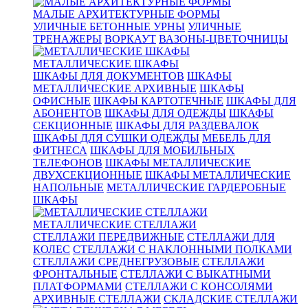
МАЛЫЕ АРХИТЕКТУРНЫЕ ФОРМЫ
УЛИЧНЫЕ БЕТОННЫЕ УРНЫ
УЛИЧНЫЕ
ТРЕНАЖЕРЫ
ВОРКАУТ
ВАЗОНЫ-ЦВЕТОЧНИЦЫ
МЕТАЛЛИЧЕСКИЕ ШКАФЫ
ШКАФЫ ДЛЯ ДОКУМЕНТОВ
ШКАФЫ
МЕТАЛЛИЧЕСКИЕ АРХИВНЫЕ
ШКАФЫ
ОФИСНЫЕ
ШКАФЫ КАРТОТЕЧНЫЕ
ШКАФЫ ДЛЯ
АБОНЕНТОВ
ШКАФЫ ДЛЯ ОДЕЖДЫ
ШКАФЫ
СЕКЦИОННЫЕ
ШКАФЫ ДЛЯ РАЗДЕВАЛОК
ШКАФЫ ДЛЯ СУШКИ ОДЕЖДЫ
МЕБЕЛЬ ДЛЯ
ФИТНЕСА
ШКАФЫ ДЛЯ МОБИЛЬНЫХ
ТЕЛЕФОНОВ
ШКАФЫ МЕТАЛЛИЧЕСКИЕ
ДВУХСЕКЦИОННЫЕ
ШКАФЫ МЕТАЛЛИЧЕСКИЕ
НАПОЛЬНЫЕ
МЕТАЛЛИЧЕСКИЕ ГАРДЕРОБНЫЕ
ШКАФЫ
МЕТАЛЛИЧЕСКИЕ СТЕЛЛАЖИ
СТЕЛЛАЖИ ПЕРЕДВИЖНЫЕ
СТЕЛЛАЖИ ДЛЯ
КОЛЕС
СТЕЛЛАЖИ С НАКЛОННЫМИ ПОЛКАМИ
СТЕЛЛАЖИ СРЕДНЕГРУЗОВЫЕ
СТЕЛЛАЖИ
ФРОНТАЛЬНЫЕ
СТЕЛЛАЖИ С ВЫКАТНЫМИ
ПЛАТФОРМАМИ
СТЕЛЛАЖИ С КОНСОЛЯМИ
АРХИВНЫЕ СТЕЛЛАЖИ
СКЛАДСКИЕ СТЕЛЛАЖИ