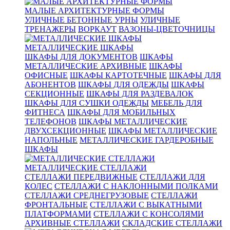
МАЛЫЕ АРХИТЕКТУРНЫЕ ФОРМЫ
УЛИЧНЫЕ БЕТОННЫЕ УРНЫ
УЛИЧНЫЕ
ТРЕНАЖЕРЫ
ВОРКАУТ
ВАЗОНЫ-ЦВЕТОЧНИЦЫ
МЕТАЛЛИЧЕСКИЕ ШКАФЫ
ШКАФЫ ДЛЯ ДОКУМЕНТОВ
ШКАФЫ
МЕТАЛЛИЧЕСКИЕ АРХИВНЫЕ
ШКАФЫ
ОФИСНЫЕ
ШКАФЫ КАРТОТЕЧНЫЕ
ШКАФЫ ДЛЯ
АБОНЕНТОВ
ШКАФЫ ДЛЯ ОДЕЖДЫ
ШКАФЫ
СЕКЦИОННЫЕ
ШКАФЫ ДЛЯ РАЗДЕВАЛОК
ШКАФЫ ДЛЯ СУШКИ ОДЕЖДЫ
МЕБЕЛЬ ДЛЯ
ФИТНЕСА
ШКАФЫ ДЛЯ МОБИЛЬНЫХ
ТЕЛЕФОНОВ
ШКАФЫ МЕТАЛЛИЧЕСКИЕ
ДВУХСЕКЦИОННЫЕ
ШКАФЫ МЕТАЛЛИЧЕСКИЕ
НАПОЛЬНЫЕ
МЕТАЛЛИЧЕСКИЕ ГАРДЕРОБНЫЕ
ШКАФЫ
МЕТАЛЛИЧЕСКИЕ СТЕЛЛАЖИ
СТЕЛЛАЖИ ПЕРЕДВИЖНЫЕ
СТЕЛЛАЖИ ДЛЯ
КОЛЕС
СТЕЛЛАЖИ С НАКЛОННЫМИ ПОЛКАМИ
СТЕЛЛАЖИ СРЕДНЕГРУЗОВЫЕ
СТЕЛЛАЖИ
ФРОНТАЛЬНЫЕ
СТЕЛЛАЖИ С ВЫКАТНЫМИ
ПЛАТФОРМАМИ
СТЕЛЛАЖИ С КОНСОЛЯМИ
АРХИВНЫЕ СТЕЛЛАЖИ
СКЛАДСКИЕ СТЕЛЛАЖИ