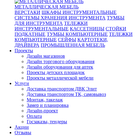
МЕТАЛЛИЧЕСКАЯ МЕБЕЛЬ
ВЕРСТАКИ
ШКАФЫ ИНСТРУМЕНТАЛЬНЫЕ
СИСТЕМЫ ХРАНЕНИЯ ИНСТРУМЕНТА
ТУМБЫ
ДЛЯ ИНСТРУМЕНТА
ТЕЛЕЖКИ
ИНСТРУМЕНТАЛЬНЫЕ
КАССЕТНИЦЫ
СТОЙКИ
ПОДКАТНЫЕ
ТУМБЫ КОМПЬЮТЕРНЫЕ
ТЕЛЕЖКИ
КОМПЬЮТЕРНЫЕ
СЕЙФЫ
КАРТОТЕКИ,
ДРАЙВЕРА
ПРОМЫШЛЕННАЯ МЕБЕЛЬ
Проекты
Дизайн магазинов
Дизайн торгового оборудования
Дизайн оборудования для аптек
Проекты детских площадок
Проекты металлической мебели
Услуги
Доставка транспортом ДВК Элит
Доставка транспортом ТК, самовывоз
Монтаж, такелаж
Замер и планировка
Дизайн-проект
Оплата
Госзаказы, тендеры
Акции
Отзывы