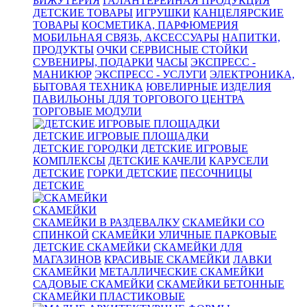
БИЖУТЕРИЯ
ГАЛАНТЕРЕЙНАЯ ПРОДУКЦИЯ
ДЕТСКИЕ ТОВАРЫ
ИГРУШКИ
КАНЦЕЛЯРСКИЕ
ТОВАРЫ
КОСМЕТИКА, ПАРФЮМЕРИЯ
МОБИЛЬНАЯ СВЯЗЬ, АКСЕССУАРЫ
НАПИТКИ,
ПРОДУКТЫ
ОЧКИ
СЕРВИСНЫЕ СТОЙКИ
СУВЕНИРЫ, ПОДАРКИ
ЧАСЫ
ЭКСПРЕСС -
МАНИКЮР
ЭКСПРЕСС - УСЛУГИ
ЭЛЕКТРОНИКА,
БЫТОВАЯ ТЕХНИКА
ЮВЕЛИРНЫЕ ИЗДЕЛИЯ
ПАВИЛЬОНЫ ДЛЯ ТОРГОВОГО ЦЕНТРА
ТОРГОВЫЕ МОДУЛИ
ДЕТСКИЕ ИГРОВЫЕ ПЛОЩАДКИ
ДЕТСКИЕ ГОРОДКИ
ДЕТСКИЕ ИГРОВЫЕ
КОМПЛЕКСЫ
ДЕТСКИЕ КАЧЕЛИ
КАРУСЕЛИ
ДЕТСКИЕ
ГОРКИ ДЕТСКИЕ
ПЕСОЧНИЦЫ
ДЕТСКИЕ
СКАМЕЙКИ
СКАМЕЙКИ В РАЗДЕВАЛКУ
СКАМЕЙКИ СО
СПИНКОЙ
СКАМЕЙКИ УЛИЧНЫЕ ПАРКОВЫЕ
ДЕТСКИЕ СКАМЕЙКИ
СКАМЕЙКИ ДЛЯ
МАГАЗИНОВ
КРАСИВЫЕ СКАМЕЙКИ
ЛАВКИ
СКАМЕЙКИ
МЕТАЛЛИЧЕСКИЕ СКАМЕЙКИ
САДОВЫЕ СКАМЕЙКИ
СКАМЕЙКИ БЕТОННЫЕ
СКАМЕЙКИ ПЛАСТИКОВЫЕ