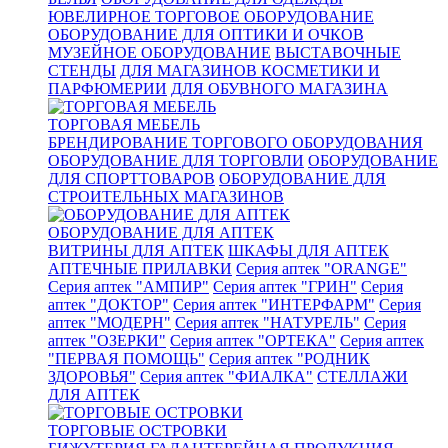
ЮВЕЛИРНОЕ ТОРГОВОЕ ОБОРУДОВАНИЕ
ОБОРУДОВАНИЕ ДЛЯ ОПТИКИ И ОЧКОВ
МУЗЕЙНОЕ ОБОРУДОВАНИЕ
ВЫСТАВОЧНЫЕ
СТЕНДЫ
ДЛЯ МАГАЗИНОВ КОСМЕТИКИ И
ПАРФЮМЕРИИ
ДЛЯ ОБУВНОГО МАГАЗИНА
ТОРГОВАЯ МЕБЕЛЬ
БРЕНДИРОВАНИЕ ТОРГОВОГО ОБОРУДОВАНИЯ
ОБОРУДОВАНИЕ ДЛЯ ТОРГОВЛИ
ОБОРУДОВАНИЕ
ДЛЯ СПОРТТОВАРОВ
ОБОРУДОВАНИЕ ДЛЯ
СТРОИТЕЛЬНЫХ МАГАЗИНОВ
ОБОРУДОВАНИЕ ДЛЯ АПТЕК
ВИТРИНЫ ДЛЯ АПТЕК
ШКАФЫ ДЛЯ АПТЕК
АПТЕЧНЫЕ ПРИЛАВКИ
Серия аптек "ORANGE"
Серия аптек "АМПИР"
Серия аптек "ГРИН"
Серия
аптек "ДОКТОР"
Серия аптек "ИНТЕРФАРМ"
Серия
аптек "МОДЕРН"
Серия аптек "НАТУРЕЛЬ"
Серия
аптек "ОЗЕРКИ"
Серия аптек "ОРТЕКА"
Серия аптек
"ПЕРВАЯ ПОМОЩЬ"
Серия аптек "РОДНИК
ЗДОРОВЬЯ"
Серия аптек "ФИАЛКА"
СТЕЛЛАЖИ
ДЛЯ АПТЕК
ТОРГОВЫЕ ОСТРОВКИ