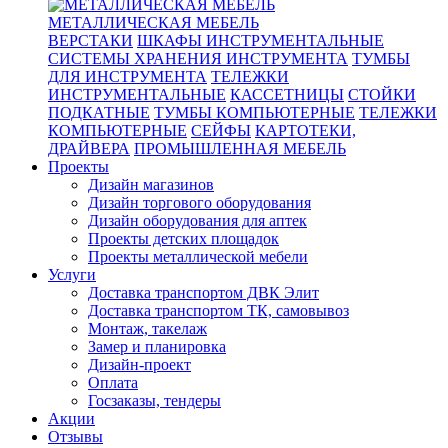
МЕТАЛЛИЧЕСКАЯ МЕБЕЛЬ
ВЕРСТАКИ
ШКАФЫ ИНСТРУМЕНТАЛЬНЫЕ
СИСТЕМЫ ХРАНЕНИЯ ИНСТРУМЕНТА
ТУМБЫ
ДЛЯ ИНСТРУМЕНТА
ТЕЛЕЖКИ
ИНСТРУМЕНТАЛЬНЫЕ
КАССЕТНИЦЫ
СТОЙКИ
ПОДКАТНЫЕ
ТУМБЫ КОМПЬЮТЕРНЫЕ
ТЕЛЕЖКИ
КОМПЬЮТЕРНЫЕ
СЕЙФЫ
КАРТОТЕКИ,
ДРАЙВЕРА
ПРОМЫШЛЕННАЯ МЕБЕЛЬ
Проекты
Дизайн магазинов
Дизайн торгового оборудования
Дизайн оборудования для аптек
Проекты детских площадок
Проекты металлической мебели
Услуги
Доставка транспортом ДВК Элит
Доставка транспортом ТК, самовывоз
Монтаж, такелаж
Замер и планировка
Дизайн-проект
Оплата
Госзаказы, тендеры
Акции
Отзывы