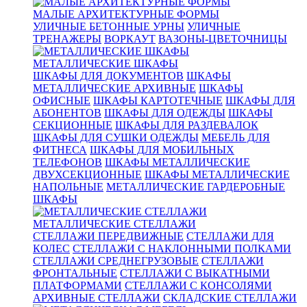
МАЛЫЕ АРХИТЕКТУРНЫЕ ФОРМЫ
УЛИЧНЫЕ БЕТОННЫЕ УРНЫ
УЛИЧНЫЕ
ТРЕНАЖЕРЫ
ВОРКАУТ
ВАЗОНЫ-ЦВЕТОЧНИЦЫ
МЕТАЛЛИЧЕСКИЕ ШКАФЫ
ШКАФЫ ДЛЯ ДОКУМЕНТОВ
ШКАФЫ
МЕТАЛЛИЧЕСКИЕ АРХИВНЫЕ
ШКАФЫ
ОФИСНЫЕ
ШКАФЫ КАРТОТЕЧНЫЕ
ШКАФЫ ДЛЯ
АБОНЕНТОВ
ШКАФЫ ДЛЯ ОДЕЖДЫ
ШКАФЫ
СЕКЦИОННЫЕ
ШКАФЫ ДЛЯ РАЗДЕВАЛОК
ШКАФЫ ДЛЯ СУШКИ ОДЕЖДЫ
МЕБЕЛЬ ДЛЯ
ФИТНЕСА
ШКАФЫ ДЛЯ МОБИЛЬНЫХ
ТЕЛЕФОНОВ
ШКАФЫ МЕТАЛЛИЧЕСКИЕ
ДВУХСЕКЦИОННЫЕ
ШКАФЫ МЕТАЛЛИЧЕСКИЕ
НАПОЛЬНЫЕ
МЕТАЛЛИЧЕСКИЕ ГАРДЕРОБНЫЕ
ШКАФЫ
МЕТАЛЛИЧЕСКИЕ СТЕЛЛАЖИ
СТЕЛЛАЖИ ПЕРЕДВИЖНЫЕ
СТЕЛЛАЖИ ДЛЯ
КОЛЕС
СТЕЛЛАЖИ С НАКЛОННЫМИ ПОЛКАМИ
СТЕЛЛАЖИ СРЕДНЕГРУЗОВЫЕ
СТЕЛЛАЖИ
ФРОНТАЛЬНЫЕ
СТЕЛЛАЖИ С ВЫКАТНЫМИ
ПЛАТФОРМАМИ
СТЕЛЛАЖИ С КОНСОЛЯМИ
АРХИВНЫЕ СТЕЛЛАЖИ
СКЛАДСКИЕ СТЕЛЛАЖИ