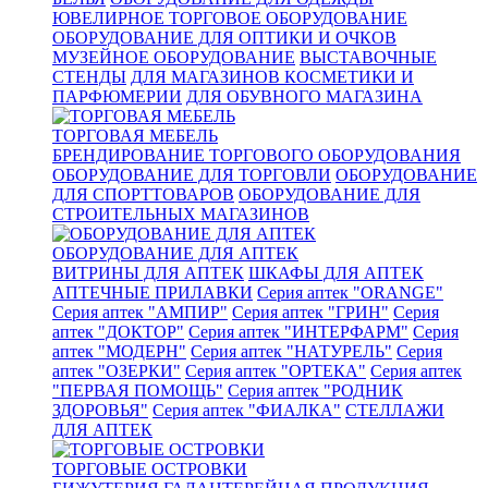
ЮВЕЛИРНОЕ ТОРГОВОЕ ОБОРУДОВАНИЕ
ОБОРУДОВАНИЕ ДЛЯ ОПТИКИ И ОЧКОВ
МУЗЕЙНОЕ ОБОРУДОВАНИЕ
ВЫСТАВОЧНЫЕ
СТЕНДЫ
ДЛЯ МАГАЗИНОВ КОСМЕТИКИ И
ПАРФЮМЕРИИ
ДЛЯ ОБУВНОГО МАГАЗИНА
ТОРГОВАЯ МЕБЕЛЬ
БРЕНДИРОВАНИЕ ТОРГОВОГО ОБОРУДОВАНИЯ
ОБОРУДОВАНИЕ ДЛЯ ТОРГОВЛИ
ОБОРУДОВАНИЕ
ДЛЯ СПОРТТОВАРОВ
ОБОРУДОВАНИЕ ДЛЯ
СТРОИТЕЛЬНЫХ МАГАЗИНОВ
ОБОРУДОВАНИЕ ДЛЯ АПТЕК
ВИТРИНЫ ДЛЯ АПТЕК
ШКАФЫ ДЛЯ АПТЕК
АПТЕЧНЫЕ ПРИЛАВКИ
Серия аптек "ORANGE"
Серия аптек "АМПИР"
Серия аптек "ГРИН"
Серия
аптек "ДОКТОР"
Серия аптек "ИНТЕРФАРМ"
Серия
аптек "МОДЕРН"
Серия аптек "НАТУРЕЛЬ"
Серия
аптек "ОЗЕРКИ"
Серия аптек "ОРТЕКА"
Серия аптек
"ПЕРВАЯ ПОМОЩЬ"
Серия аптек "РОДНИК
ЗДОРОВЬЯ"
Серия аптек "ФИАЛКА"
СТЕЛЛАЖИ
ДЛЯ АПТЕК
ТОРГОВЫЕ ОСТРОВКИ