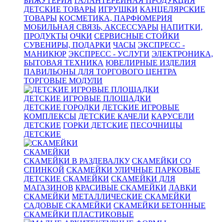
БИЖУТЕРИЯ
ГАЛАНТЕРЕЙНАЯ ПРОДУКЦИЯ
ДЕТСКИЕ ТОВАРЫ
ИГРУШКИ
КАНЦЕЛЯРСКИЕ
ТОВАРЫ
КОСМЕТИКА, ПАРФЮМЕРИЯ
МОБИЛЬНАЯ СВЯЗЬ, АКСЕССУАРЫ
НАПИТКИ,
ПРОДУКТЫ
ОЧКИ
СЕРВИСНЫЕ СТОЙКИ
СУВЕНИРЫ, ПОДАРКИ
ЧАСЫ
ЭКСПРЕСС -
МАНИКЮР
ЭКСПРЕСС - УСЛУГИ
ЭЛЕКТРОНИКА,
БЫТОВАЯ ТЕХНИКА
ЮВЕЛИРНЫЕ ИЗДЕЛИЯ
ПАВИЛЬОНЫ ДЛЯ ТОРГОВОГО ЦЕНТРА
ТОРГОВЫЕ МОДУЛИ
ДЕТСКИЕ ИГРОВЫЕ ПЛОЩАДКИ
ДЕТСКИЕ ГОРОДКИ
ДЕТСКИЕ ИГРОВЫЕ
КОМПЛЕКСЫ
ДЕТСКИЕ КАЧЕЛИ
КАРУСЕЛИ
ДЕТСКИЕ
ГОРКИ ДЕТСКИЕ
ПЕСОЧНИЦЫ
ДЕТСКИЕ
СКАМЕЙКИ
СКАМЕЙКИ В РАЗДЕВАЛКУ
СКАМЕЙКИ СО
СПИНКОЙ
СКАМЕЙКИ УЛИЧНЫЕ ПАРКОВЫЕ
ДЕТСКИЕ СКАМЕЙКИ
СКАМЕЙКИ ДЛЯ
МАГАЗИНОВ
КРАСИВЫЕ СКАМЕЙКИ
ЛАВКИ
СКАМЕЙКИ
МЕТАЛЛИЧЕСКИЕ СКАМЕЙКИ
САДОВЫЕ СКАМЕЙКИ
СКАМЕЙКИ БЕТОННЫЕ
СКАМЕЙКИ ПЛАСТИКОВЫЕ