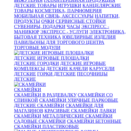
БИЖУТЕРИЯ
ГАЛАНТЕРЕЙНАЯ ПРОДУКЦИЯ
ДЕТСКИЕ ТОВАРЫ
ИГРУШКИ
КАНЦЕЛЯРСКИЕ
ТОВАРЫ
КОСМЕТИКА, ПАРФЮМЕРИЯ
МОБИЛЬНАЯ СВЯЗЬ, АКСЕССУАРЫ
НАПИТКИ,
ПРОДУКТЫ
ОЧКИ
СЕРВИСНЫЕ СТОЙКИ
СУВЕНИРЫ, ПОДАРКИ
ЧАСЫ
ЭКСПРЕСС -
МАНИКЮР
ЭКСПРЕСС - УСЛУГИ
ЭЛЕКТРОНИКА,
БЫТОВАЯ ТЕХНИКА
ЮВЕЛИРНЫЕ ИЗДЕЛИЯ
ПАВИЛЬОНЫ ДЛЯ ТОРГОВОГО ЦЕНТРА
ТОРГОВЫЕ МОДУЛИ
ДЕТСКИЕ ИГРОВЫЕ ПЛОЩАДКИ
ДЕТСКИЕ ГОРОДКИ
ДЕТСКИЕ ИГРОВЫЕ
КОМПЛЕКСЫ
ДЕТСКИЕ КАЧЕЛИ
КАРУСЕЛИ
ДЕТСКИЕ
ГОРКИ ДЕТСКИЕ
ПЕСОЧНИЦЫ
ДЕТСКИЕ
СКАМЕЙКИ
СКАМЕЙКИ В РАЗДЕВАЛКУ
СКАМЕЙКИ СО
СПИНКОЙ
СКАМЕЙКИ УЛИЧНЫЕ ПАРКОВЫЕ
ДЕТСКИЕ СКАМЕЙКИ
СКАМЕЙКИ ДЛЯ
МАГАЗИНОВ
КРАСИВЫЕ СКАМЕЙКИ
ЛАВКИ
СКАМЕЙКИ
МЕТАЛЛИЧЕСКИЕ СКАМЕЙКИ
САДОВЫЕ СКАМЕЙКИ
СКАМЕЙКИ БЕТОННЫЕ
СКАМЕЙКИ ПЛАСТИКОВЫЕ