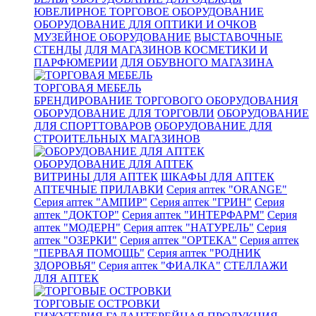
ЮВЕЛИРНОЕ ТОРГОВОЕ ОБОРУДОВАНИЕ
ОБОРУДОВАНИЕ ДЛЯ ОПТИКИ И ОЧКОВ
МУЗЕЙНОЕ ОБОРУДОВАНИЕ
ВЫСТАВОЧНЫЕ
СТЕНДЫ
ДЛЯ МАГАЗИНОВ КОСМЕТИКИ И
ПАРФЮМЕРИИ
ДЛЯ ОБУВНОГО МАГАЗИНА
ТОРГОВАЯ МЕБЕЛЬ
БРЕНДИРОВАНИЕ ТОРГОВОГО ОБОРУДОВАНИЯ
ОБОРУДОВАНИЕ ДЛЯ ТОРГОВЛИ
ОБОРУДОВАНИЕ
ДЛЯ СПОРТТОВАРОВ
ОБОРУДОВАНИЕ ДЛЯ
СТРОИТЕЛЬНЫХ МАГАЗИНОВ
ОБОРУДОВАНИЕ ДЛЯ АПТЕК
ВИТРИНЫ ДЛЯ АПТЕК
ШКАФЫ ДЛЯ АПТЕК
АПТЕЧНЫЕ ПРИЛАВКИ
Серия аптек "ORANGE"
Серия аптек "АМПИР"
Серия аптек "ГРИН"
Серия
аптек "ДОКТОР"
Серия аптек "ИНТЕРФАРМ"
Серия
аптек "МОДЕРН"
Серия аптек "НАТУРЕЛЬ"
Серия
аптек "ОЗЕРКИ"
Серия аптек "ОРТЕКА"
Серия аптек
"ПЕРВАЯ ПОМОЩЬ"
Серия аптек "РОДНИК
ЗДОРОВЬЯ"
Серия аптек "ФИАЛКА"
СТЕЛЛАЖИ
ДЛЯ АПТЕК
ТОРГОВЫЕ ОСТРОВКИ