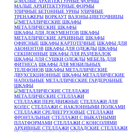
МАЛЫЕ АРХИТЕКТУРНЫЕ ФОРМЫ
УЛИЧНЫЕ БЕТОННЫЕ УРНЫ
УЛИЧНЫЕ
ТРЕНАЖЕРЫ
ВОРКАУТ
ВАЗОНЫ-ЦВЕТОЧНИЦЫ
МЕТАЛЛИЧЕСКИЕ ШКАФЫ
ШКАФЫ ДЛЯ ДОКУМЕНТОВ
ШКАФЫ
МЕТАЛЛИЧЕСКИЕ АРХИВНЫЕ
ШКАФЫ
ОФИСНЫЕ
ШКАФЫ КАРТОТЕЧНЫЕ
ШКАФЫ ДЛЯ
АБОНЕНТОВ
ШКАФЫ ДЛЯ ОДЕЖДЫ
ШКАФЫ
СЕКЦИОННЫЕ
ШКАФЫ ДЛЯ РАЗДЕВАЛОК
ШКАФЫ ДЛЯ СУШКИ ОДЕЖДЫ
МЕБЕЛЬ ДЛЯ
ФИТНЕСА
ШКАФЫ ДЛЯ МОБИЛЬНЫХ
ТЕЛЕФОНОВ
ШКАФЫ МЕТАЛЛИЧЕСКИЕ
ДВУХСЕКЦИОННЫЕ
ШКАФЫ МЕТАЛЛИЧЕСКИЕ
НАПОЛЬНЫЕ
МЕТАЛЛИЧЕСКИЕ ГАРДЕРОБНЫЕ
ШКАФЫ
МЕТАЛЛИЧЕСКИЕ СТЕЛЛАЖИ
СТЕЛЛАЖИ ПЕРЕДВИЖНЫЕ
СТЕЛЛАЖИ ДЛЯ
КОЛЕС
СТЕЛЛАЖИ С НАКЛОННЫМИ ПОЛКАМИ
СТЕЛЛАЖИ СРЕДНЕГРУЗОВЫЕ
СТЕЛЛАЖИ
ФРОНТАЛЬНЫЕ
СТЕЛЛАЖИ С ВЫКАТНЫМИ
ПЛАТФОРМАМИ
СТЕЛЛАЖИ С КОНСОЛЯМИ
АРХИВНЫЕ СТЕЛЛАЖИ
СКЛАДСКИЕ СТЕЛЛАЖИ