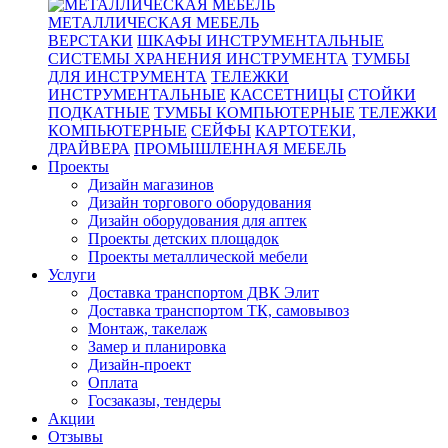
МЕТАЛЛИЧЕСКАЯ МЕБЕЛЬ
ВЕРСТАКИ
ШКАФЫ ИНСТРУМЕНТАЛЬНЫЕ
СИСТЕМЫ ХРАНЕНИЯ ИНСТРУМЕНТА
ТУМБЫ
ДЛЯ ИНСТРУМЕНТА
ТЕЛЕЖКИ
ИНСТРУМЕНТАЛЬНЫЕ
КАССЕТНИЦЫ
СТОЙКИ
ПОДКАТНЫЕ
ТУМБЫ КОМПЬЮТЕРНЫЕ
ТЕЛЕЖКИ
КОМПЬЮТЕРНЫЕ
СЕЙФЫ
КАРТОТЕКИ,
ДРАЙВЕРА
ПРОМЫШЛЕННАЯ МЕБЕЛЬ
Проекты
Дизайн магазинов
Дизайн торгового оборудования
Дизайн оборудования для аптек
Проекты детских площадок
Проекты металлической мебели
Услуги
Доставка транспортом ДВК Элит
Доставка транспортом ТК, самовывоз
Монтаж, такелаж
Замер и планировка
Дизайн-проект
Оплата
Госзаказы, тендеры
Акции
Отзывы