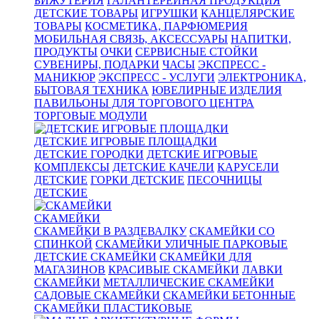
БИЖУТЕРИЯ
ГАЛАНТЕРЕЙНАЯ ПРОДУКЦИЯ
ДЕТСКИЕ ТОВАРЫ
ИГРУШКИ
КАНЦЕЛЯРСКИЕ
ТОВАРЫ
КОСМЕТИКА, ПАРФЮМЕРИЯ
МОБИЛЬНАЯ СВЯЗЬ, АКСЕССУАРЫ
НАПИТКИ,
ПРОДУКТЫ
ОЧКИ
СЕРВИСНЫЕ СТОЙКИ
СУВЕНИРЫ, ПОДАРКИ
ЧАСЫ
ЭКСПРЕСС -
МАНИКЮР
ЭКСПРЕСС - УСЛУГИ
ЭЛЕКТРОНИКА,
БЫТОВАЯ ТЕХНИКА
ЮВЕЛИРНЫЕ ИЗДЕЛИЯ
ПАВИЛЬОНЫ ДЛЯ ТОРГОВОГО ЦЕНТРА
ТОРГОВЫЕ МОДУЛИ
ДЕТСКИЕ ИГРОВЫЕ ПЛОЩАДКИ
ДЕТСКИЕ ГОРОДКИ
ДЕТСКИЕ ИГРОВЫЕ
КОМПЛЕКСЫ
ДЕТСКИЕ КАЧЕЛИ
КАРУСЕЛИ
ДЕТСКИЕ
ГОРКИ ДЕТСКИЕ
ПЕСОЧНИЦЫ
ДЕТСКИЕ
СКАМЕЙКИ
СКАМЕЙКИ В РАЗДЕВАЛКУ
СКАМЕЙКИ СО
СПИНКОЙ
СКАМЕЙКИ УЛИЧНЫЕ ПАРКОВЫЕ
ДЕТСКИЕ СКАМЕЙКИ
СКАМЕЙКИ ДЛЯ
МАГАЗИНОВ
КРАСИВЫЕ СКАМЕЙКИ
ЛАВКИ
СКАМЕЙКИ
МЕТАЛЛИЧЕСКИЕ СКАМЕЙКИ
САДОВЫЕ СКАМЕЙКИ
СКАМЕЙКИ БЕТОННЫЕ
СКАМЕЙКИ ПЛАСТИКОВЫЕ