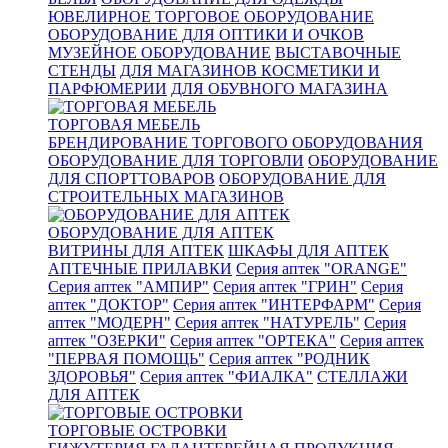
ЮВЕЛИРНОЕ ТОРГОВОЕ ОБОРУДОВАНИЕ
ОБОРУДОВАНИЕ ДЛЯ ОПТИКИ И ОЧКОВ
МУЗЕЙНОЕ ОБОРУДОВАНИЕ
ВЫСТАВОЧНЫЕ
СТЕНДЫ
ДЛЯ МАГАЗИНОВ КОСМЕТИКИ И
ПАРФЮМЕРИИ
ДЛЯ ОБУВНОГО МАГАЗИНА
ТОРГОВАЯ МЕБЕЛЬ
БРЕНДИРОВАНИЕ ТОРГОВОГО ОБОРУДОВАНИЯ
ОБОРУДОВАНИЕ ДЛЯ ТОРГОВЛИ
ОБОРУДОВАНИЕ
ДЛЯ СПОРТТОВАРОВ
ОБОРУДОВАНИЕ ДЛЯ
СТРОИТЕЛЬНЫХ МАГАЗИНОВ
ОБОРУДОВАНИЕ ДЛЯ АПТЕК
ВИТРИНЫ ДЛЯ АПТЕК
ШКАФЫ ДЛЯ АПТЕК
АПТЕЧНЫЕ ПРИЛАВКИ
Серия аптек "ORANGE"
Серия аптек "АМПИР"
Серия аптек "ГРИН"
Серия
аптек "ДОКТОР"
Серия аптек "ИНТЕРФАРМ"
Серия
аптек "МОДЕРН"
Серия аптек "НАТУРЕЛЬ"
Серия
аптек "ОЗЕРКИ"
Серия аптек "ОРТЕКА"
Серия аптек
"ПЕРВАЯ ПОМОЩЬ"
Серия аптек "РОДНИК
ЗДОРОВЬЯ"
Серия аптек "ФИАЛКА"
СТЕЛЛАЖИ
ДЛЯ АПТЕК
ТОРГОВЫЕ ОСТРОВКИ