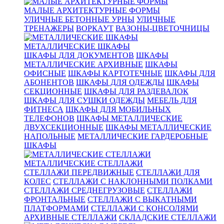
МАЛЫЕ АРХИТЕКТУРНЫЕ ФОРМЫ
УЛИЧНЫЕ БЕТОННЫЕ УРНЫ
УЛИЧНЫЕ
ТРЕНАЖЕРЫ
ВОРКАУТ
ВАЗОНЫ-ЦВЕТОЧНИЦЫ
МЕТАЛЛИЧЕСКИЕ ШКАФЫ
ШКАФЫ ДЛЯ ДОКУМЕНТОВ
ШКАФЫ
МЕТАЛЛИЧЕСКИЕ АРХИВНЫЕ
ШКАФЫ
ОФИСНЫЕ
ШКАФЫ КАРТОТЕЧНЫЕ
ШКАФЫ ДЛЯ
АБОНЕНТОВ
ШКАФЫ ДЛЯ ОДЕЖДЫ
ШКАФЫ
СЕКЦИОННЫЕ
ШКАФЫ ДЛЯ РАЗДЕВАЛОК
ШКАФЫ ДЛЯ СУШКИ ОДЕЖДЫ
МЕБЕЛЬ ДЛЯ
ФИТНЕСА
ШКАФЫ ДЛЯ МОБИЛЬНЫХ
ТЕЛЕФОНОВ
ШКАФЫ МЕТАЛЛИЧЕСКИЕ
ДВУХСЕКЦИОННЫЕ
ШКАФЫ МЕТАЛЛИЧЕСКИЕ
НАПОЛЬНЫЕ
МЕТАЛЛИЧЕСКИЕ ГАРДЕРОБНЫЕ
ШКАФЫ
МЕТАЛЛИЧЕСКИЕ СТЕЛЛАЖИ
СТЕЛЛАЖИ ПЕРЕДВИЖНЫЕ
СТЕЛЛАЖИ ДЛЯ
КОЛЕС
СТЕЛЛАЖИ С НАКЛОННЫМИ ПОЛКАМИ
СТЕЛЛАЖИ СРЕДНЕГРУЗОВЫЕ
СТЕЛЛАЖИ
ФРОНТАЛЬНЫЕ
СТЕЛЛАЖИ С ВЫКАТНЫМИ
ПЛАТФОРМАМИ
СТЕЛЛАЖИ С КОНСОЛЯМИ
АРХИВНЫЕ СТЕЛЛАЖИ
СКЛАДСКИЕ СТЕЛЛАЖИ