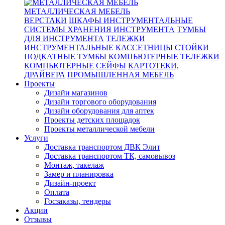
МЕТАЛЛИЧЕСКАЯ МЕБЕЛЬ
ВЕРСТАКИ
ШКАФЫ ИНСТРУМЕНТАЛЬНЫЕ
СИСТЕМЫ ХРАНЕНИЯ ИНСТРУМЕНТА
ТУМБЫ
ДЛЯ ИНСТРУМЕНТА
ТЕЛЕЖКИ
ИНСТРУМЕНТАЛЬНЫЕ
КАССЕТНИЦЫ
СТОЙКИ
ПОДКАТНЫЕ
ТУМБЫ КОМПЬЮТЕРНЫЕ
ТЕЛЕЖКИ
КОМПЬЮТЕРНЫЕ
СЕЙФЫ
КАРТОТЕКИ,
ДРАЙВЕРА
ПРОМЫШЛЕННАЯ МЕБЕЛЬ
Проекты
Дизайн магазинов
Дизайн торгового оборудования
Дизайн оборудования для аптек
Проекты детских площадок
Проекты металлической мебели
Услуги
Доставка транспортом ДВК Элит
Доставка транспортом ТК, самовывоз
Монтаж, такелаж
Замер и планировка
Дизайн-проект
Оплата
Госзаказы, тендеры
Акции
Отзывы