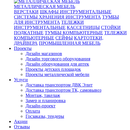
МЕТАЛЛИЧЕСКАЯ МЕБЕЛЬ
ВЕРСТАКИ
ШКАФЫ ИНСТРУМЕНТАЛЬНЫЕ
СИСТЕМЫ ХРАНЕНИЯ ИНСТРУМЕНТА
ТУМБЫ
ДЛЯ ИНСТРУМЕНТА
ТЕЛЕЖКИ
ИНСТРУМЕНТАЛЬНЫЕ
КАССЕТНИЦЫ
СТОЙКИ
ПОДКАТНЫЕ
ТУМБЫ КОМПЬЮТЕРНЫЕ
ТЕЛЕЖКИ
КОМПЬЮТЕРНЫЕ
СЕЙФЫ
КАРТОТЕКИ,
ДРАЙВЕРА
ПРОМЫШЛЕННАЯ МЕБЕЛЬ
Проекты
Дизайн магазинов
Дизайн торгового оборудования
Дизайн оборудования для аптек
Проекты детских площадок
Проекты металлической мебели
Услуги
Доставка транспортом ДВК Элит
Доставка транспортом ТК, самовывоз
Монтаж, такелаж
Замер и планировка
Дизайн-проект
Оплата
Госзаказы, тендеры
Акции
Отзывы