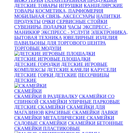
БИЖУТЕРИЯ
ГАЛАНТЕРЕЙНАЯ ПРОДУКЦИЯ
ДЕТСКИЕ ТОВАРЫ
ИГРУШКИ
КАНЦЕЛЯРСКИЕ
ТОВАРЫ
КОСМЕТИКА, ПАРФЮМЕРИЯ
МОБИЛЬНАЯ СВЯЗЬ, АКСЕССУАРЫ
НАПИТКИ,
ПРОДУКТЫ
ОЧКИ
СЕРВИСНЫЕ СТОЙКИ
СУВЕНИРЫ, ПОДАРКИ
ЧАСЫ
ЭКСПРЕСС -
МАНИКЮР
ЭКСПРЕСС - УСЛУГИ
ЭЛЕКТРОНИКА,
БЫТОВАЯ ТЕХНИКА
ЮВЕЛИРНЫЕ ИЗДЕЛИЯ
ПАВИЛЬОНЫ ДЛЯ ТОРГОВОГО ЦЕНТРА
ТОРГОВЫЕ МОДУЛИ
ДЕТСКИЕ ИГРОВЫЕ ПЛОЩАДКИ
ДЕТСКИЕ ГОРОДКИ
ДЕТСКИЕ ИГРОВЫЕ
КОМПЛЕКСЫ
ДЕТСКИЕ КАЧЕЛИ
КАРУСЕЛИ
ДЕТСКИЕ
ГОРКИ ДЕТСКИЕ
ПЕСОЧНИЦЫ
ДЕТСКИЕ
СКАМЕЙКИ
СКАМЕЙКИ В РАЗДЕВАЛКУ
СКАМЕЙКИ СО
СПИНКОЙ
СКАМЕЙКИ УЛИЧНЫЕ ПАРКОВЫЕ
ДЕТСКИЕ СКАМЕЙКИ
СКАМЕЙКИ ДЛЯ
МАГАЗИНОВ
КРАСИВЫЕ СКАМЕЙКИ
ЛАВКИ
СКАМЕЙКИ
МЕТАЛЛИЧЕСКИЕ СКАМЕЙКИ
САДОВЫЕ СКАМЕЙКИ
СКАМЕЙКИ БЕТОННЫЕ
СКАМЕЙКИ ПЛАСТИКОВЫЕ