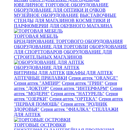
ЮВЕЛИРНОЕ ТОРГОВОЕ ОБОРУДОВАНИЕ
ОБОРУДОВАНИЕ ДЛЯ ОПТИКИ И ОЧКОВ
МУЗЕЙНОЕ ОБОРУДОВАНИЕ
ВЫСТАВОЧНЫЕ
СТЕНДЫ
ДЛЯ МАГАЗИНОВ КОСМЕТИКИ И
ПАРФЮМЕРИИ
ДЛЯ ОБУВНОГО МАГАЗИНА
ТОРГОВАЯ МЕБЕЛЬ
БРЕНДИРОВАНИЕ ТОРГОВОГО ОБОРУДОВАНИЯ
ОБОРУДОВАНИЕ ДЛЯ ТОРГОВЛИ
ОБОРУДОВАНИЕ
ДЛЯ СПОРТТОВАРОВ
ОБОРУДОВАНИЕ ДЛЯ
СТРОИТЕЛЬНЫХ МАГАЗИНОВ
ОБОРУДОВАНИЕ ДЛЯ АПТЕК
ВИТРИНЫ ДЛЯ АПТЕК
ШКАФЫ ДЛЯ АПТЕК
АПТЕЧНЫЕ ПРИЛАВКИ
Серия аптек "ORANGE"
Серия аптек "АМПИР"
Серия аптек "ГРИН"
Серия
аптек "ДОКТОР"
Серия аптек "ИНТЕРФАРМ"
Серия
аптек "МОДЕРН"
Серия аптек "НАТУРЕЛЬ"
Серия
аптек "ОЗЕРКИ"
Серия аптек "ОРТЕКА"
Серия аптек
"ПЕРВАЯ ПОМОЩЬ"
Серия аптек "РОДНИК
ЗДОРОВЬЯ"
Серия аптек "ФИАЛКА"
СТЕЛЛАЖИ
ДЛЯ АПТЕК
ТОРГОВЫЕ ОСТРОВКИ