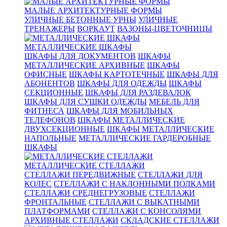
МАЛЫЕ АРХИТЕКТУРНЫЕ ФОРМЫ
УЛИЧНЫЕ БЕТОННЫЕ УРНЫ
УЛИЧНЫЕ
ТРЕНАЖЕРЫ
ВОРКАУТ
ВАЗОНЫ-ЦВЕТОЧНИЦЫ
МЕТАЛЛИЧЕСКИЕ ШКАФЫ
ШКАФЫ ДЛЯ ДОКУМЕНТОВ
ШКАФЫ
МЕТАЛЛИЧЕСКИЕ АРХИВНЫЕ
ШКАФЫ
ОФИСНЫЕ
ШКАФЫ КАРТОТЕЧНЫЕ
ШКАФЫ ДЛЯ
АБОНЕНТОВ
ШКАФЫ ДЛЯ ОДЕЖДЫ
ШКАФЫ
СЕКЦИОННЫЕ
ШКАФЫ ДЛЯ РАЗДЕВАЛОК
ШКАФЫ ДЛЯ СУШКИ ОДЕЖДЫ
МЕБЕЛЬ ДЛЯ
ФИТНЕСА
ШКАФЫ ДЛЯ МОБИЛЬНЫХ
ТЕЛЕФОНОВ
ШКАФЫ МЕТАЛЛИЧЕСКИЕ
ДВУХСЕКЦИОННЫЕ
ШКАФЫ МЕТАЛЛИЧЕСКИЕ
НАПОЛЬНЫЕ
МЕТАЛЛИЧЕСКИЕ ГАРДЕРОБНЫЕ
ШКАФЫ
МЕТАЛЛИЧЕСКИЕ СТЕЛЛАЖИ
СТЕЛЛАЖИ ПЕРЕДВИЖНЫЕ
СТЕЛЛАЖИ ДЛЯ
КОЛЕС
СТЕЛЛАЖИ С НАКЛОННЫМИ ПОЛКАМИ
СТЕЛЛАЖИ СРЕДНЕГРУЗОВЫЕ
СТЕЛЛАЖИ
ФРОНТАЛЬНЫЕ
СТЕЛЛАЖИ С ВЫКАТНЫМИ
ПЛАТФОРМАМИ
СТЕЛЛАЖИ С КОНСОЛЯМИ
АРХИВНЫЕ СТЕЛЛАЖИ
СКЛАДСКИЕ СТЕЛЛАЖИ