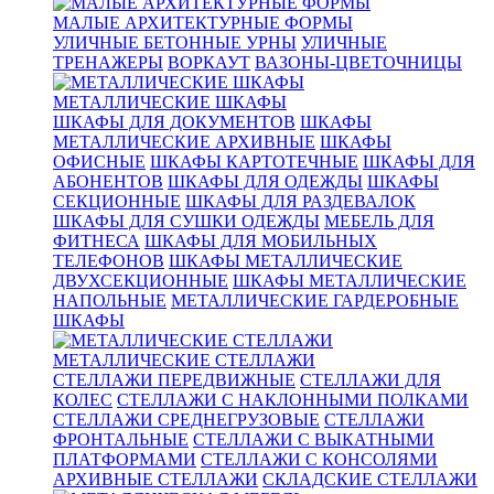
МАЛЫЕ АРХИТЕКТУРНЫЕ ФОРМЫ
УЛИЧНЫЕ БЕТОННЫЕ УРНЫ
УЛИЧНЫЕ
ТРЕНАЖЕРЫ
ВОРКАУТ
ВАЗОНЫ-ЦВЕТОЧНИЦЫ
МЕТАЛЛИЧЕСКИЕ ШКАФЫ
ШКАФЫ ДЛЯ ДОКУМЕНТОВ
ШКАФЫ
МЕТАЛЛИЧЕСКИЕ АРХИВНЫЕ
ШКАФЫ
ОФИСНЫЕ
ШКАФЫ КАРТОТЕЧНЫЕ
ШКАФЫ ДЛЯ
АБОНЕНТОВ
ШКАФЫ ДЛЯ ОДЕЖДЫ
ШКАФЫ
СЕКЦИОННЫЕ
ШКАФЫ ДЛЯ РАЗДЕВАЛОК
ШКАФЫ ДЛЯ СУШКИ ОДЕЖДЫ
МЕБЕЛЬ ДЛЯ
ФИТНЕСА
ШКАФЫ ДЛЯ МОБИЛЬНЫХ
ТЕЛЕФОНОВ
ШКАФЫ МЕТАЛЛИЧЕСКИЕ
ДВУХСЕКЦИОННЫЕ
ШКАФЫ МЕТАЛЛИЧЕСКИЕ
НАПОЛЬНЫЕ
МЕТАЛЛИЧЕСКИЕ ГАРДЕРОБНЫЕ
ШКАФЫ
МЕТАЛЛИЧЕСКИЕ СТЕЛЛАЖИ
СТЕЛЛАЖИ ПЕРЕДВИЖНЫЕ
СТЕЛЛАЖИ ДЛЯ
КОЛЕС
СТЕЛЛАЖИ С НАКЛОННЫМИ ПОЛКАМИ
СТЕЛЛАЖИ СРЕДНЕГРУЗОВЫЕ
СТЕЛЛАЖИ
ФРОНТАЛЬНЫЕ
СТЕЛЛАЖИ С ВЫКАТНЫМИ
ПЛАТФОРМАМИ
СТЕЛЛАЖИ С КОНСОЛЯМИ
АРХИВНЫЕ СТЕЛЛАЖИ
СКЛАДСКИЕ СТЕЛЛАЖИ