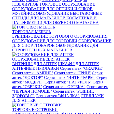
ЮВЕЛИРНОЕ ТОРГОВОЕ ОБОРУДОВАНИЕ
ОБОРУДОВАНИЕ ДЛЯ ОПТИКИ И ОЧКОВ
МУЗЕЙНОЕ ОБОРУДОВАНИЕ
ВЫСТАВОЧНЫЕ
СТЕНДЫ
ДЛЯ МАГАЗИНОВ КОСМЕТИКИ И
ПАРФЮМЕРИИ
ДЛЯ ОБУВНОГО МАГАЗИНА
ТОРГОВАЯ МЕБЕЛЬ
БРЕНДИРОВАНИЕ ТОРГОВОГО ОБОРУДОВАНИЯ
ОБОРУДОВАНИЕ ДЛЯ ТОРГОВЛИ
ОБОРУДОВАНИЕ
ДЛЯ СПОРТТОВАРОВ
ОБОРУДОВАНИЕ ДЛЯ
СТРОИТЕЛЬНЫХ МАГАЗИНОВ
ОБОРУДОВАНИЕ ДЛЯ АПТЕК
ВИТРИНЫ ДЛЯ АПТЕК
ШКАФЫ ДЛЯ АПТЕК
АПТЕЧНЫЕ ПРИЛАВКИ
Серия аптек "ORANGE"
Серия аптек "АМПИР"
Серия аптек "ГРИН"
Серия
аптек "ДОКТОР"
Серия аптек "ИНТЕРФАРМ"
Серия
аптек "МОДЕРН"
Серия аптек "НАТУРЕЛЬ"
Серия
аптек "ОЗЕРКИ"
Серия аптек "ОРТЕКА"
Серия аптек
"ПЕРВАЯ ПОМОЩЬ"
Серия аптек "РОДНИК
ЗДОРОВЬЯ"
Серия аптек "ФИАЛКА"
СТЕЛЛАЖИ
ДЛЯ АПТЕК
ТОРГОВЫЕ ОСТРОВКИ