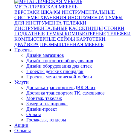
МЕТАЛЛИЧЕСКАЯ МЕБЕЛЬ
ВЕРСТАКИ
ШКАФЫ ИНСТРУМЕНТАЛЬНЫЕ
СИСТЕМЫ ХРАНЕНИЯ ИНСТРУМЕНТА
ТУМБЫ
ДЛЯ ИНСТРУМЕНТА
ТЕЛЕЖКИ
ИНСТРУМЕНТАЛЬНЫЕ
КАССЕТНИЦЫ
СТОЙКИ
ПОДКАТНЫЕ
ТУМБЫ КОМПЬЮТЕРНЫЕ
ТЕЛЕЖКИ
КОМПЬЮТЕРНЫЕ
СЕЙФЫ
КАРТОТЕКИ,
ДРАЙВЕРА
ПРОМЫШЛЕННАЯ МЕБЕЛЬ
Проекты
Дизайн магазинов
Дизайн торгового оборудования
Дизайн оборудования для аптек
Проекты детских площадок
Проекты металлической мебели
Услуги
Доставка транспортом ДВК Элит
Доставка транспортом ТК, самовывоз
Монтаж, такелаж
Замер и планировка
Дизайн-проект
Оплата
Госзаказы, тендеры
Акции
Отзывы