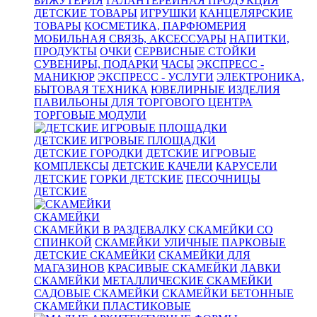
БИЖУТЕРИЯ
ГАЛАНТЕРЕЙНАЯ ПРОДУКЦИЯ
ДЕТСКИЕ ТОВАРЫ
ИГРУШКИ
КАНЦЕЛЯРСКИЕ
ТОВАРЫ
КОСМЕТИКА, ПАРФЮМЕРИЯ
МОБИЛЬНАЯ СВЯЗЬ, АКСЕССУАРЫ
НАПИТКИ,
ПРОДУКТЫ
ОЧКИ
СЕРВИСНЫЕ СТОЙКИ
СУВЕНИРЫ, ПОДАРКИ
ЧАСЫ
ЭКСПРЕСС -
МАНИКЮР
ЭКСПРЕСС - УСЛУГИ
ЭЛЕКТРОНИКА,
БЫТОВАЯ ТЕХНИКА
ЮВЕЛИРНЫЕ ИЗДЕЛИЯ
ПАВИЛЬОНЫ ДЛЯ ТОРГОВОГО ЦЕНТРА
ТОРГОВЫЕ МОДУЛИ
ДЕТСКИЕ ИГРОВЫЕ ПЛОЩАДКИ
ДЕТСКИЕ ГОРОДКИ
ДЕТСКИЕ ИГРОВЫЕ
КОМПЛЕКСЫ
ДЕТСКИЕ КАЧЕЛИ
КАРУСЕЛИ
ДЕТСКИЕ
ГОРКИ ДЕТСКИЕ
ПЕСОЧНИЦЫ
ДЕТСКИЕ
СКАМЕЙКИ
СКАМЕЙКИ В РАЗДЕВАЛКУ
СКАМЕЙКИ СО
СПИНКОЙ
СКАМЕЙКИ УЛИЧНЫЕ ПАРКОВЫЕ
ДЕТСКИЕ СКАМЕЙКИ
СКАМЕЙКИ ДЛЯ
МАГАЗИНОВ
КРАСИВЫЕ СКАМЕЙКИ
ЛАВКИ
СКАМЕЙКИ
МЕТАЛЛИЧЕСКИЕ СКАМЕЙКИ
САДОВЫЕ СКАМЕЙКИ
СКАМЕЙКИ БЕТОННЫЕ
СКАМЕЙКИ ПЛАСТИКОВЫЕ