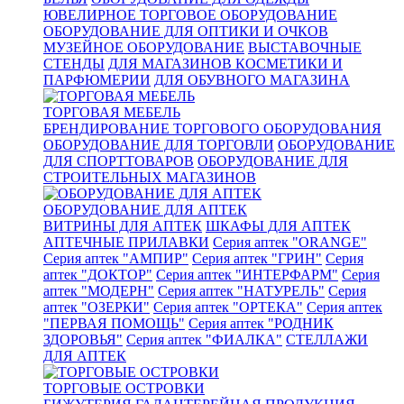
ЮВЕЛИРНОЕ ТОРГОВОЕ ОБОРУДОВАНИЕ
ОБОРУДОВАНИЕ ДЛЯ ОПТИКИ И ОЧКОВ
МУЗЕЙНОЕ ОБОРУДОВАНИЕ
ВЫСТАВОЧНЫЕ
СТЕНДЫ
ДЛЯ МАГАЗИНОВ КОСМЕТИКИ И
ПАРФЮМЕРИИ
ДЛЯ ОБУВНОГО МАГАЗИНА
ТОРГОВАЯ МЕБЕЛЬ
БРЕНДИРОВАНИЕ ТОРГОВОГО ОБОРУДОВАНИЯ
ОБОРУДОВАНИЕ ДЛЯ ТОРГОВЛИ
ОБОРУДОВАНИЕ
ДЛЯ СПОРТТОВАРОВ
ОБОРУДОВАНИЕ ДЛЯ
СТРОИТЕЛЬНЫХ МАГАЗИНОВ
ОБОРУДОВАНИЕ ДЛЯ АПТЕК
ВИТРИНЫ ДЛЯ АПТЕК
ШКАФЫ ДЛЯ АПТЕК
АПТЕЧНЫЕ ПРИЛАВКИ
Серия аптек "ORANGE"
Серия аптек "АМПИР"
Серия аптек "ГРИН"
Серия
аптек "ДОКТОР"
Серия аптек "ИНТЕРФАРМ"
Серия
аптек "МОДЕРН"
Серия аптек "НАТУРЕЛЬ"
Серия
аптек "ОЗЕРКИ"
Серия аптек "ОРТЕКА"
Серия аптек
"ПЕРВАЯ ПОМОЩЬ"
Серия аптек "РОДНИК
ЗДОРОВЬЯ"
Серия аптек "ФИАЛКА"
СТЕЛЛАЖИ
ДЛЯ АПТЕК
ТОРГОВЫЕ ОСТРОВКИ