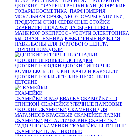
БИЖУТЕРИЯ
ГАЛАНТЕРЕЙНАЯ ПРОДУКЦИЯ
ДЕТСКИЕ ТОВАРЫ
ИГРУШКИ
КАНЦЕЛЯРСКИЕ
ТОВАРЫ
КОСМЕТИКА, ПАРФЮМЕРИЯ
МОБИЛЬНАЯ СВЯЗЬ, АКСЕССУАРЫ
НАПИТКИ,
ПРОДУКТЫ
ОЧКИ
СЕРВИСНЫЕ СТОЙКИ
СУВЕНИРЫ, ПОДАРКИ
ЧАСЫ
ЭКСПРЕСС -
МАНИКЮР
ЭКСПРЕСС - УСЛУГИ
ЭЛЕКТРОНИКА,
БЫТОВАЯ ТЕХНИКА
ЮВЕЛИРНЫЕ ИЗДЕЛИЯ
ПАВИЛЬОНЫ ДЛЯ ТОРГОВОГО ЦЕНТРА
ТОРГОВЫЕ МОДУЛИ
ДЕТСКИЕ ИГРОВЫЕ ПЛОЩАДКИ
ДЕТСКИЕ ГОРОДКИ
ДЕТСКИЕ ИГРОВЫЕ
КОМПЛЕКСЫ
ДЕТСКИЕ КАЧЕЛИ
КАРУСЕЛИ
ДЕТСКИЕ
ГОРКИ ДЕТСКИЕ
ПЕСОЧНИЦЫ
ДЕТСКИЕ
СКАМЕЙКИ
СКАМЕЙКИ В РАЗДЕВАЛКУ
СКАМЕЙКИ СО
СПИНКОЙ
СКАМЕЙКИ УЛИЧНЫЕ ПАРКОВЫЕ
ДЕТСКИЕ СКАМЕЙКИ
СКАМЕЙКИ ДЛЯ
МАГАЗИНОВ
КРАСИВЫЕ СКАМЕЙКИ
ЛАВКИ
СКАМЕЙКИ
МЕТАЛЛИЧЕСКИЕ СКАМЕЙКИ
САДОВЫЕ СКАМЕЙКИ
СКАМЕЙКИ БЕТОННЫЕ
СКАМЕЙКИ ПЛАСТИКОВЫЕ