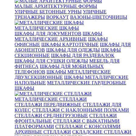
МАЛЫЕ АРХИТЕКТУРНЫЕ ФОРМЫ
УЛИЧНЫЕ БЕТОННЫЕ УРНЫ
УЛИЧНЫЕ
ТРЕНАЖЕРЫ
ВОРКАУТ
ВАЗОНЫ-ЦВЕТОЧНИЦЫ
МЕТАЛЛИЧЕСКИЕ ШКАФЫ
ШКАФЫ ДЛЯ ДОКУМЕНТОВ
ШКАФЫ
МЕТАЛЛИЧЕСКИЕ АРХИВНЫЕ
ШКАФЫ
ОФИСНЫЕ
ШКАФЫ КАРТОТЕЧНЫЕ
ШКАФЫ ДЛЯ
АБОНЕНТОВ
ШКАФЫ ДЛЯ ОДЕЖДЫ
ШКАФЫ
СЕКЦИОННЫЕ
ШКАФЫ ДЛЯ РАЗДЕВАЛОК
ШКАФЫ ДЛЯ СУШКИ ОДЕЖДЫ
МЕБЕЛЬ ДЛЯ
ФИТНЕСА
ШКАФЫ ДЛЯ МОБИЛЬНЫХ
ТЕЛЕФОНОВ
ШКАФЫ МЕТАЛЛИЧЕСКИЕ
ДВУХСЕКЦИОННЫЕ
ШКАФЫ МЕТАЛЛИЧЕСКИЕ
НАПОЛЬНЫЕ
МЕТАЛЛИЧЕСКИЕ ГАРДЕРОБНЫЕ
ШКАФЫ
МЕТАЛЛИЧЕСКИЕ СТЕЛЛАЖИ
СТЕЛЛАЖИ ПЕРЕДВИЖНЫЕ
СТЕЛЛАЖИ ДЛЯ
КОЛЕС
СТЕЛЛАЖИ С НАКЛОННЫМИ ПОЛКАМИ
СТЕЛЛАЖИ СРЕДНЕГРУЗОВЫЕ
СТЕЛЛАЖИ
ФРОНТАЛЬНЫЕ
СТЕЛЛАЖИ С ВЫКАТНЫМИ
ПЛАТФОРМАМИ
СТЕЛЛАЖИ С КОНСОЛЯМИ
АРХИВНЫЕ СТЕЛЛАЖИ
СКЛАДСКИЕ СТЕЛЛАЖИ