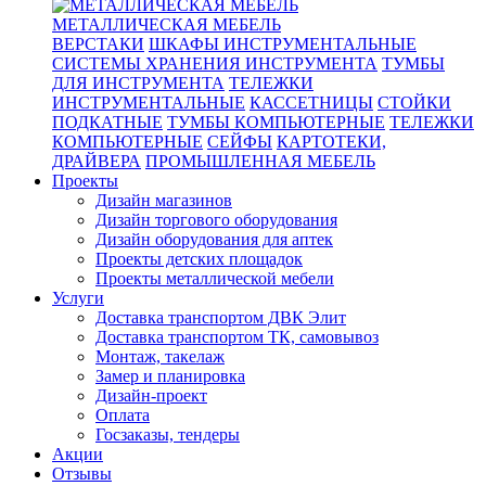
МЕТАЛЛИЧЕСКАЯ МЕБЕЛЬ
ВЕРСТАКИ
ШКАФЫ ИНСТРУМЕНТАЛЬНЫЕ
СИСТЕМЫ ХРАНЕНИЯ ИНСТРУМЕНТА
ТУМБЫ
ДЛЯ ИНСТРУМЕНТА
ТЕЛЕЖКИ
ИНСТРУМЕНТАЛЬНЫЕ
КАССЕТНИЦЫ
СТОЙКИ
ПОДКАТНЫЕ
ТУМБЫ КОМПЬЮТЕРНЫЕ
ТЕЛЕЖКИ
КОМПЬЮТЕРНЫЕ
СЕЙФЫ
КАРТОТЕКИ,
ДРАЙВЕРА
ПРОМЫШЛЕННАЯ МЕБЕЛЬ
Проекты
Дизайн магазинов
Дизайн торгового оборудования
Дизайн оборудования для аптек
Проекты детских площадок
Проекты металлической мебели
Услуги
Доставка транспортом ДВК Элит
Доставка транспортом ТК, самовывоз
Монтаж, такелаж
Замер и планировка
Дизайн-проект
Оплата
Госзаказы, тендеры
Акции
Отзывы