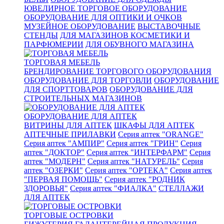
ЮВЕЛИРНОЕ ТОРГОВОЕ ОБОРУДОВАНИЕ
ОБОРУДОВАНИЕ ДЛЯ ОПТИКИ И ОЧКОВ
МУЗЕЙНОЕ ОБОРУДОВАНИЕ
ВЫСТАВОЧНЫЕ
СТЕНДЫ
ДЛЯ МАГАЗИНОВ КОСМЕТИКИ И
ПАРФЮМЕРИИ
ДЛЯ ОБУВНОГО МАГАЗИНА
ТОРГОВАЯ МЕБЕЛЬ
БРЕНДИРОВАНИЕ ТОРГОВОГО ОБОРУДОВАНИЯ
ОБОРУДОВАНИЕ ДЛЯ ТОРГОВЛИ
ОБОРУДОВАНИЕ
ДЛЯ СПОРТТОВАРОВ
ОБОРУДОВАНИЕ ДЛЯ
СТРОИТЕЛЬНЫХ МАГАЗИНОВ
ОБОРУДОВАНИЕ ДЛЯ АПТЕК
ВИТРИНЫ ДЛЯ АПТЕК
ШКАФЫ ДЛЯ АПТЕК
АПТЕЧНЫЕ ПРИЛАВКИ
Серия аптек "ORANGE"
Серия аптек "АМПИР"
Серия аптек "ГРИН"
Серия
аптек "ДОКТОР"
Серия аптек "ИНТЕРФАРМ"
Серия
аптек "МОДЕРН"
Серия аптек "НАТУРЕЛЬ"
Серия
аптек "ОЗЕРКИ"
Серия аптек "ОРТЕКА"
Серия аптек
"ПЕРВАЯ ПОМОЩЬ"
Серия аптек "РОДНИК
ЗДОРОВЬЯ"
Серия аптек "ФИАЛКА"
СТЕЛЛАЖИ
ДЛЯ АПТЕК
ТОРГОВЫЕ ОСТРОВКИ