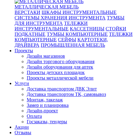
МЕТАЛЛИЧЕСКАЯ МЕБЕЛЬ
ВЕРСТАКИ
ШКАФЫ ИНСТРУМЕНТАЛЬНЫЕ
СИСТЕМЫ ХРАНЕНИЯ ИНСТРУМЕНТА
ТУМБЫ
ДЛЯ ИНСТРУМЕНТА
ТЕЛЕЖКИ
ИНСТРУМЕНТАЛЬНЫЕ
КАССЕТНИЦЫ
СТОЙКИ
ПОДКАТНЫЕ
ТУМБЫ КОМПЬЮТЕРНЫЕ
ТЕЛЕЖКИ
КОМПЬЮТЕРНЫЕ
СЕЙФЫ
КАРТОТЕКИ,
ДРАЙВЕРА
ПРОМЫШЛЕННАЯ МЕБЕЛЬ
Проекты
Дизайн магазинов
Дизайн торгового оборудования
Дизайн оборудования для аптек
Проекты детских площадок
Проекты металлической мебели
Услуги
Доставка транспортом ДВК Элит
Доставка транспортом ТК, самовывоз
Монтаж, такелаж
Замер и планировка
Дизайн-проект
Оплата
Госзаказы, тендеры
Акции
Отзывы