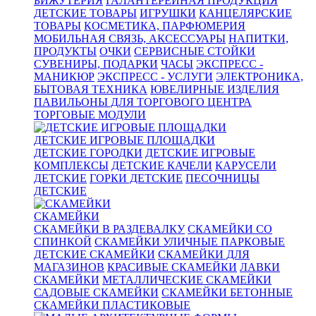
БИЖУТЕРИЯ
ГАЛАНТЕРЕЙНАЯ ПРОДУКЦИЯ
ДЕТСКИЕ ТОВАРЫ
ИГРУШКИ
КАНЦЕЛЯРСКИЕ
ТОВАРЫ
КОСМЕТИКА, ПАРФЮМЕРИЯ
МОБИЛЬНАЯ СВЯЗЬ, АКСЕССУАРЫ
НАПИТКИ,
ПРОДУКТЫ
ОЧКИ
СЕРВИСНЫЕ СТОЙКИ
СУВЕНИРЫ, ПОДАРКИ
ЧАСЫ
ЭКСПРЕСС -
МАНИКЮР
ЭКСПРЕСС - УСЛУГИ
ЭЛЕКТРОНИКА,
БЫТОВАЯ ТЕХНИКА
ЮВЕЛИРНЫЕ ИЗДЕЛИЯ
ПАВИЛЬОНЫ ДЛЯ ТОРГОВОГО ЦЕНТРА
ТОРГОВЫЕ МОДУЛИ
ДЕТСКИЕ ИГРОВЫЕ ПЛОЩАДКИ
ДЕТСКИЕ ГОРОДКИ
ДЕТСКИЕ ИГРОВЫЕ
КОМПЛЕКСЫ
ДЕТСКИЕ КАЧЕЛИ
КАРУСЕЛИ
ДЕТСКИЕ
ГОРКИ ДЕТСКИЕ
ПЕСОЧНИЦЫ
ДЕТСКИЕ
СКАМЕЙКИ
СКАМЕЙКИ В РАЗДЕВАЛКУ
СКАМЕЙКИ СО
СПИНКОЙ
СКАМЕЙКИ УЛИЧНЫЕ ПАРКОВЫЕ
ДЕТСКИЕ СКАМЕЙКИ
СКАМЕЙКИ ДЛЯ
МАГАЗИНОВ
КРАСИВЫЕ СКАМЕЙКИ
ЛАВКИ
СКАМЕЙКИ
МЕТАЛЛИЧЕСКИЕ СКАМЕЙКИ
САДОВЫЕ СКАМЕЙКИ
СКАМЕЙКИ БЕТОННЫЕ
СКАМЕЙКИ ПЛАСТИКОВЫЕ