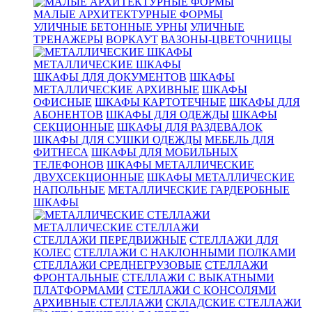
МАЛЫЕ АРХИТЕКТУРНЫЕ ФОРМЫ
УЛИЧНЫЕ БЕТОННЫЕ УРНЫ
УЛИЧНЫЕ
ТРЕНАЖЕРЫ
ВОРКАУТ
ВАЗОНЫ-ЦВЕТОЧНИЦЫ
МЕТАЛЛИЧЕСКИЕ ШКАФЫ
ШКАФЫ ДЛЯ ДОКУМЕНТОВ
ШКАФЫ
МЕТАЛЛИЧЕСКИЕ АРХИВНЫЕ
ШКАФЫ
ОФИСНЫЕ
ШКАФЫ КАРТОТЕЧНЫЕ
ШКАФЫ ДЛЯ
АБОНЕНТОВ
ШКАФЫ ДЛЯ ОДЕЖДЫ
ШКАФЫ
СЕКЦИОННЫЕ
ШКАФЫ ДЛЯ РАЗДЕВАЛОК
ШКАФЫ ДЛЯ СУШКИ ОДЕЖДЫ
МЕБЕЛЬ ДЛЯ
ФИТНЕСА
ШКАФЫ ДЛЯ МОБИЛЬНЫХ
ТЕЛЕФОНОВ
ШКАФЫ МЕТАЛЛИЧЕСКИЕ
ДВУХСЕКЦИОННЫЕ
ШКАФЫ МЕТАЛЛИЧЕСКИЕ
НАПОЛЬНЫЕ
МЕТАЛЛИЧЕСКИЕ ГАРДЕРОБНЫЕ
ШКАФЫ
МЕТАЛЛИЧЕСКИЕ СТЕЛЛАЖИ
СТЕЛЛАЖИ ПЕРЕДВИЖНЫЕ
СТЕЛЛАЖИ ДЛЯ
КОЛЕС
СТЕЛЛАЖИ С НАКЛОННЫМИ ПОЛКАМИ
СТЕЛЛАЖИ СРЕДНЕГРУЗОВЫЕ
СТЕЛЛАЖИ
ФРОНТАЛЬНЫЕ
СТЕЛЛАЖИ С ВЫКАТНЫМИ
ПЛАТФОРМАМИ
СТЕЛЛАЖИ С КОНСОЛЯМИ
АРХИВНЫЕ СТЕЛЛАЖИ
СКЛАДСКИЕ СТЕЛЛАЖИ