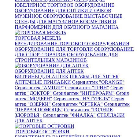
ЮВЕЛИРНОЕ ТОРГОВОЕ ОБОРУДОВАНИЕ
ОБОРУДОВАНИЕ ДЛЯ ОПТИКИ И ОЧКОВ
МУЗЕЙНОЕ ОБОРУДОВАНИЕ
ВЫСТАВОЧНЫЕ
СТЕНДЫ
ДЛЯ МАГАЗИНОВ КОСМЕТИКИ И
ПАРФЮМЕРИИ
ДЛЯ ОБУВНОГО МАГАЗИНА
ТОРГОВАЯ МЕБЕЛЬ
БРЕНДИРОВАНИЕ ТОРГОВОГО ОБОРУДОВАНИЯ
ОБОРУДОВАНИЕ ДЛЯ ТОРГОВЛИ
ОБОРУДОВАНИЕ
ДЛЯ СПОРТТОВАРОВ
ОБОРУДОВАНИЕ ДЛЯ
СТРОИТЕЛЬНЫХ МАГАЗИНОВ
ОБОРУДОВАНИЕ ДЛЯ АПТЕК
ВИТРИНЫ ДЛЯ АПТЕК
ШКАФЫ ДЛЯ АПТЕК
АПТЕЧНЫЕ ПРИЛАВКИ
Серия аптек "ORANGE"
Серия аптек "АМПИР"
Серия аптек "ГРИН"
Серия
аптек "ДОКТОР"
Серия аптек "ИНТЕРФАРМ"
Серия
аптек "МОДЕРН"
Серия аптек "НАТУРЕЛЬ"
Серия
аптек "ОЗЕРКИ"
Серия аптек "ОРТЕКА"
Серия аптек
"ПЕРВАЯ ПОМОЩЬ"
Серия аптек "РОДНИК
ЗДОРОВЬЯ"
Серия аптек "ФИАЛКА"
СТЕЛЛАЖИ
ДЛЯ АПТЕК
ТОРГОВЫЕ ОСТРОВКИ