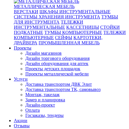
МЕТАЛЛИЧЕСКАЯ МЕБЕЛЬ
ВЕРСТАКИ
ШКАФЫ ИНСТРУМЕНТАЛЬНЫЕ
СИСТЕМЫ ХРАНЕНИЯ ИНСТРУМЕНТА
ТУМБЫ
ДЛЯ ИНСТРУМЕНТА
ТЕЛЕЖКИ
ИНСТРУМЕНТАЛЬНЫЕ
КАССЕТНИЦЫ
СТОЙКИ
ПОДКАТНЫЕ
ТУМБЫ КОМПЬЮТЕРНЫЕ
ТЕЛЕЖКИ
КОМПЬЮТЕРНЫЕ
СЕЙФЫ
КАРТОТЕКИ,
ДРАЙВЕРА
ПРОМЫШЛЕННАЯ МЕБЕЛЬ
Проекты
Дизайн магазинов
Дизайн торгового оборудования
Дизайн оборудования для аптек
Проекты детских площадок
Проекты металлической мебели
Услуги
Доставка транспортом ДВК Элит
Доставка транспортом ТК, самовывоз
Монтаж, такелаж
Замер и планировка
Дизайн-проект
Оплата
Госзаказы, тендеры
Акции
Отзывы