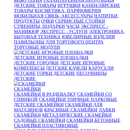
БИЖУТЕРИЯ
ГАЛАНТЕРЕЙНАЯ ПРОДУКЦИЯ
ДЕТСКИЕ ТОВАРЫ
ИГРУШКИ
КАНЦЕЛЯРСКИЕ
ТОВАРЫ
КОСМЕТИКА, ПАРФЮМЕРИЯ
МОБИЛЬНАЯ СВЯЗЬ, АКСЕССУАРЫ
НАПИТКИ,
ПРОДУКТЫ
ОЧКИ
СЕРВИСНЫЕ СТОЙКИ
СУВЕНИРЫ, ПОДАРКИ
ЧАСЫ
ЭКСПРЕСС -
МАНИКЮР
ЭКСПРЕСС - УСЛУГИ
ЭЛЕКТРОНИКА,
БЫТОВАЯ ТЕХНИКА
ЮВЕЛИРНЫЕ ИЗДЕЛИЯ
ПАВИЛЬОНЫ ДЛЯ ТОРГОВОГО ЦЕНТРА
ТОРГОВЫЕ МОДУЛИ
ДЕТСКИЕ ИГРОВЫЕ ПЛОЩАДКИ
ДЕТСКИЕ ГОРОДКИ
ДЕТСКИЕ ИГРОВЫЕ
КОМПЛЕКСЫ
ДЕТСКИЕ КАЧЕЛИ
КАРУСЕЛИ
ДЕТСКИЕ
ГОРКИ ДЕТСКИЕ
ПЕСОЧНИЦЫ
ДЕТСКИЕ
СКАМЕЙКИ
СКАМЕЙКИ В РАЗДЕВАЛКУ
СКАМЕЙКИ СО
СПИНКОЙ
СКАМЕЙКИ УЛИЧНЫЕ ПАРКОВЫЕ
ДЕТСКИЕ СКАМЕЙКИ
СКАМЕЙКИ ДЛЯ
МАГАЗИНОВ
КРАСИВЫЕ СКАМЕЙКИ
ЛАВКИ
СКАМЕЙКИ
МЕТАЛЛИЧЕСКИЕ СКАМЕЙКИ
САДОВЫЕ СКАМЕЙКИ
СКАМЕЙКИ БЕТОННЫЕ
СКАМЕЙКИ ПЛАСТИКОВЫЕ