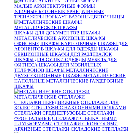
МАЛЫЕ АРХИТЕКТУРНЫЕ ФОРМЫ
УЛИЧНЫЕ БЕТОННЫЕ УРНЫ
УЛИЧНЫЕ
ТРЕНАЖЕРЫ
ВОРКАУТ
ВАЗОНЫ-ЦВЕТОЧНИЦЫ
МЕТАЛЛИЧЕСКИЕ ШКАФЫ
ШКАФЫ ДЛЯ ДОКУМЕНТОВ
ШКАФЫ
МЕТАЛЛИЧЕСКИЕ АРХИВНЫЕ
ШКАФЫ
ОФИСНЫЕ
ШКАФЫ КАРТОТЕЧНЫЕ
ШКАФЫ ДЛЯ
АБОНЕНТОВ
ШКАФЫ ДЛЯ ОДЕЖДЫ
ШКАФЫ
СЕКЦИОННЫЕ
ШКАФЫ ДЛЯ РАЗДЕВАЛОК
ШКАФЫ ДЛЯ СУШКИ ОДЕЖДЫ
МЕБЕЛЬ ДЛЯ
ФИТНЕСА
ШКАФЫ ДЛЯ МОБИЛЬНЫХ
ТЕЛЕФОНОВ
ШКАФЫ МЕТАЛЛИЧЕСКИЕ
ДВУХСЕКЦИОННЫЕ
ШКАФЫ МЕТАЛЛИЧЕСКИЕ
НАПОЛЬНЫЕ
МЕТАЛЛИЧЕСКИЕ ГАРДЕРОБНЫЕ
ШКАФЫ
МЕТАЛЛИЧЕСКИЕ СТЕЛЛАЖИ
СТЕЛЛАЖИ ПЕРЕДВИЖНЫЕ
СТЕЛЛАЖИ ДЛЯ
КОЛЕС
СТЕЛЛАЖИ С НАКЛОННЫМИ ПОЛКАМИ
СТЕЛЛАЖИ СРЕДНЕГРУЗОВЫЕ
СТЕЛЛАЖИ
ФРОНТАЛЬНЫЕ
СТЕЛЛАЖИ С ВЫКАТНЫМИ
ПЛАТФОРМАМИ
СТЕЛЛАЖИ С КОНСОЛЯМИ
АРХИВНЫЕ СТЕЛЛАЖИ
СКЛАДСКИЕ СТЕЛЛАЖИ