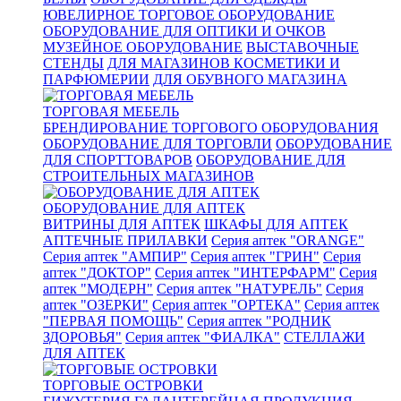
ЮВЕЛИРНОЕ ТОРГОВОЕ ОБОРУДОВАНИЕ
ОБОРУДОВАНИЕ ДЛЯ ОПТИКИ И ОЧКОВ
МУЗЕЙНОЕ ОБОРУДОВАНИЕ
ВЫСТАВОЧНЫЕ
СТЕНДЫ
ДЛЯ МАГАЗИНОВ КОСМЕТИКИ И
ПАРФЮМЕРИИ
ДЛЯ ОБУВНОГО МАГАЗИНА
ТОРГОВАЯ МЕБЕЛЬ
БРЕНДИРОВАНИЕ ТОРГОВОГО ОБОРУДОВАНИЯ
ОБОРУДОВАНИЕ ДЛЯ ТОРГОВЛИ
ОБОРУДОВАНИЕ
ДЛЯ СПОРТТОВАРОВ
ОБОРУДОВАНИЕ ДЛЯ
СТРОИТЕЛЬНЫХ МАГАЗИНОВ
ОБОРУДОВАНИЕ ДЛЯ АПТЕК
ВИТРИНЫ ДЛЯ АПТЕК
ШКАФЫ ДЛЯ АПТЕК
АПТЕЧНЫЕ ПРИЛАВКИ
Серия аптек "ORANGE"
Серия аптек "АМПИР"
Серия аптек "ГРИН"
Серия
аптек "ДОКТОР"
Серия аптек "ИНТЕРФАРМ"
Серия
аптек "МОДЕРН"
Серия аптек "НАТУРЕЛЬ"
Серия
аптек "ОЗЕРКИ"
Серия аптек "ОРТЕКА"
Серия аптек
"ПЕРВАЯ ПОМОЩЬ"
Серия аптек "РОДНИК
ЗДОРОВЬЯ"
Серия аптек "ФИАЛКА"
СТЕЛЛАЖИ
ДЛЯ АПТЕК
ТОРГОВЫЕ ОСТРОВКИ