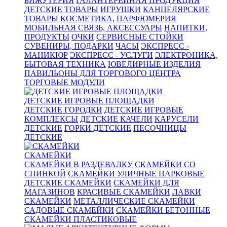
БИЖУТЕРИЯ
ГАЛАНТЕРЕЙНАЯ ПРОДУКЦИЯ
ДЕТСКИЕ ТОВАРЫ
ИГРУШКИ
КАНЦЕЛЯРСКИЕ
ТОВАРЫ
КОСМЕТИКА, ПАРФЮМЕРИЯ
МОБИЛЬНАЯ СВЯЗЬ, АКСЕССУАРЫ
НАПИТКИ,
ПРОДУКТЫ
ОЧКИ
СЕРВИСНЫЕ СТОЙКИ
СУВЕНИРЫ, ПОДАРКИ
ЧАСЫ
ЭКСПРЕСС -
МАНИКЮР
ЭКСПРЕСС - УСЛУГИ
ЭЛЕКТРОНИКА,
БЫТОВАЯ ТЕХНИКА
ЮВЕЛИРНЫЕ ИЗДЕЛИЯ
ПАВИЛЬОНЫ ДЛЯ ТОРГОВОГО ЦЕНТРА
ТОРГОВЫЕ МОДУЛИ
ДЕТСКИЕ ИГРОВЫЕ ПЛОЩАДКИ
ДЕТСКИЕ ГОРОДКИ
ДЕТСКИЕ ИГРОВЫЕ
КОМПЛЕКСЫ
ДЕТСКИЕ КАЧЕЛИ
КАРУСЕЛИ
ДЕТСКИЕ
ГОРКИ ДЕТСКИЕ
ПЕСОЧНИЦЫ
ДЕТСКИЕ
СКАМЕЙКИ
СКАМЕЙКИ В РАЗДЕВАЛКУ
СКАМЕЙКИ СО
СПИНКОЙ
СКАМЕЙКИ УЛИЧНЫЕ ПАРКОВЫЕ
ДЕТСКИЕ СКАМЕЙКИ
СКАМЕЙКИ ДЛЯ
МАГАЗИНОВ
КРАСИВЫЕ СКАМЕЙКИ
ЛАВКИ
СКАМЕЙКИ
МЕТАЛЛИЧЕСКИЕ СКАМЕЙКИ
САДОВЫЕ СКАМЕЙКИ
СКАМЕЙКИ БЕТОННЫЕ
СКАМЕЙКИ ПЛАСТИКОВЫЕ