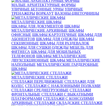
МАЛЫЕ АРХИТЕКТУРНЫЕ ФОРМЫ
УЛИЧНЫЕ БЕТОННЫЕ УРНЫ
УЛИЧНЫЕ
ТРЕНАЖЕРЫ
ВОРКАУТ
ВАЗОНЫ-ЦВЕТОЧНИЦЫ
МЕТАЛЛИЧЕСКИЕ ШКАФЫ
ШКАФЫ ДЛЯ ДОКУМЕНТОВ
ШКАФЫ
МЕТАЛЛИЧЕСКИЕ АРХИВНЫЕ
ШКАФЫ
ОФИСНЫЕ
ШКАФЫ КАРТОТЕЧНЫЕ
ШКАФЫ ДЛЯ
АБОНЕНТОВ
ШКАФЫ ДЛЯ ОДЕЖДЫ
ШКАФЫ
СЕКЦИОННЫЕ
ШКАФЫ ДЛЯ РАЗДЕВАЛОК
ШКАФЫ ДЛЯ СУШКИ ОДЕЖДЫ
МЕБЕЛЬ ДЛЯ
ФИТНЕСА
ШКАФЫ ДЛЯ МОБИЛЬНЫХ
ТЕЛЕФОНОВ
ШКАФЫ МЕТАЛЛИЧЕСКИЕ
ДВУХСЕКЦИОННЫЕ
ШКАФЫ МЕТАЛЛИЧЕСКИЕ
НАПОЛЬНЫЕ
МЕТАЛЛИЧЕСКИЕ ГАРДЕРОБНЫЕ
ШКАФЫ
МЕТАЛЛИЧЕСКИЕ СТЕЛЛАЖИ
СТЕЛЛАЖИ ПЕРЕДВИЖНЫЕ
СТЕЛЛАЖИ ДЛЯ
КОЛЕС
СТЕЛЛАЖИ С НАКЛОННЫМИ ПОЛКАМИ
СТЕЛЛАЖИ СРЕДНЕГРУЗОВЫЕ
СТЕЛЛАЖИ
ФРОНТАЛЬНЫЕ
СТЕЛЛАЖИ С ВЫКАТНЫМИ
ПЛАТФОРМАМИ
СТЕЛЛАЖИ С КОНСОЛЯМИ
АРХИВНЫЕ СТЕЛЛАЖИ
СКЛАДСКИЕ СТЕЛЛАЖИ