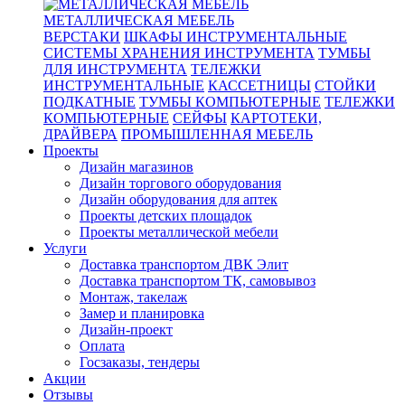
МЕТАЛЛИЧЕСКАЯ МЕБЕЛЬ
ВЕРСТАКИ
ШКАФЫ ИНСТРУМЕНТАЛЬНЫЕ
СИСТЕМЫ ХРАНЕНИЯ ИНСТРУМЕНТА
ТУМБЫ
ДЛЯ ИНСТРУМЕНТА
ТЕЛЕЖКИ
ИНСТРУМЕНТАЛЬНЫЕ
КАССЕТНИЦЫ
СТОЙКИ
ПОДКАТНЫЕ
ТУМБЫ КОМПЬЮТЕРНЫЕ
ТЕЛЕЖКИ
КОМПЬЮТЕРНЫЕ
СЕЙФЫ
КАРТОТЕКИ,
ДРАЙВЕРА
ПРОМЫШЛЕННАЯ МЕБЕЛЬ
Проекты
Дизайн магазинов
Дизайн торгового оборудования
Дизайн оборудования для аптек
Проекты детских площадок
Проекты металлической мебели
Услуги
Доставка транспортом ДВК Элит
Доставка транспортом ТК, самовывоз
Монтаж, такелаж
Замер и планировка
Дизайн-проект
Оплата
Госзаказы, тендеры
Акции
Отзывы