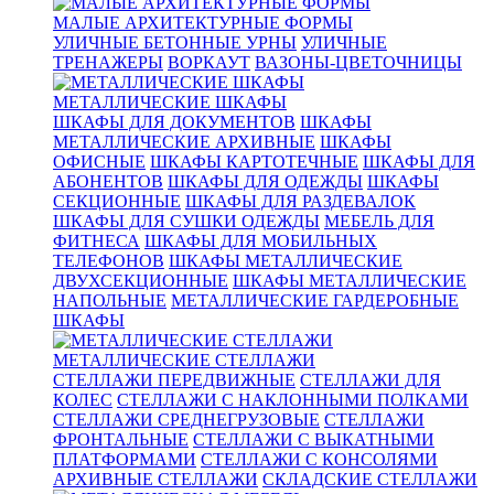
МАЛЫЕ АРХИТЕКТУРНЫЕ ФОРМЫ
УЛИЧНЫЕ БЕТОННЫЕ УРНЫ
УЛИЧНЫЕ
ТРЕНАЖЕРЫ
ВОРКАУТ
ВАЗОНЫ-ЦВЕТОЧНИЦЫ
МЕТАЛЛИЧЕСКИЕ ШКАФЫ
ШКАФЫ ДЛЯ ДОКУМЕНТОВ
ШКАФЫ
МЕТАЛЛИЧЕСКИЕ АРХИВНЫЕ
ШКАФЫ
ОФИСНЫЕ
ШКАФЫ КАРТОТЕЧНЫЕ
ШКАФЫ ДЛЯ
АБОНЕНТОВ
ШКАФЫ ДЛЯ ОДЕЖДЫ
ШКАФЫ
СЕКЦИОННЫЕ
ШКАФЫ ДЛЯ РАЗДЕВАЛОК
ШКАФЫ ДЛЯ СУШКИ ОДЕЖДЫ
МЕБЕЛЬ ДЛЯ
ФИТНЕСА
ШКАФЫ ДЛЯ МОБИЛЬНЫХ
ТЕЛЕФОНОВ
ШКАФЫ МЕТАЛЛИЧЕСКИЕ
ДВУХСЕКЦИОННЫЕ
ШКАФЫ МЕТАЛЛИЧЕСКИЕ
НАПОЛЬНЫЕ
МЕТАЛЛИЧЕСКИЕ ГАРДЕРОБНЫЕ
ШКАФЫ
МЕТАЛЛИЧЕСКИЕ СТЕЛЛАЖИ
СТЕЛЛАЖИ ПЕРЕДВИЖНЫЕ
СТЕЛЛАЖИ ДЛЯ
КОЛЕС
СТЕЛЛАЖИ С НАКЛОННЫМИ ПОЛКАМИ
СТЕЛЛАЖИ СРЕДНЕГРУЗОВЫЕ
СТЕЛЛАЖИ
ФРОНТАЛЬНЫЕ
СТЕЛЛАЖИ С ВЫКАТНЫМИ
ПЛАТФОРМАМИ
СТЕЛЛАЖИ С КОНСОЛЯМИ
АРХИВНЫЕ СТЕЛЛАЖИ
СКЛАДСКИЕ СТЕЛЛАЖИ