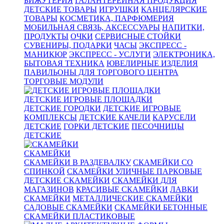
БИЖУТЕРИЯ
ГАЛАНТЕРЕЙНАЯ ПРОДУКЦИЯ
ДЕТСКИЕ ТОВАРЫ
ИГРУШКИ
КАНЦЕЛЯРСКИЕ
ТОВАРЫ
КОСМЕТИКА, ПАРФЮМЕРИЯ
МОБИЛЬНАЯ СВЯЗЬ, АКСЕССУАРЫ
НАПИТКИ,
ПРОДУКТЫ
ОЧКИ
СЕРВИСНЫЕ СТОЙКИ
СУВЕНИРЫ, ПОДАРКИ
ЧАСЫ
ЭКСПРЕСС -
МАНИКЮР
ЭКСПРЕСС - УСЛУГИ
ЭЛЕКТРОНИКА,
БЫТОВАЯ ТЕХНИКА
ЮВЕЛИРНЫЕ ИЗДЕЛИЯ
ПАВИЛЬОНЫ ДЛЯ ТОРГОВОГО ЦЕНТРА
ТОРГОВЫЕ МОДУЛИ
ДЕТСКИЕ ИГРОВЫЕ ПЛОЩАДКИ
ДЕТСКИЕ ГОРОДКИ
ДЕТСКИЕ ИГРОВЫЕ
КОМПЛЕКСЫ
ДЕТСКИЕ КАЧЕЛИ
КАРУСЕЛИ
ДЕТСКИЕ
ГОРКИ ДЕТСКИЕ
ПЕСОЧНИЦЫ
ДЕТСКИЕ
СКАМЕЙКИ
СКАМЕЙКИ В РАЗДЕВАЛКУ
СКАМЕЙКИ СО
СПИНКОЙ
СКАМЕЙКИ УЛИЧНЫЕ ПАРКОВЫЕ
ДЕТСКИЕ СКАМЕЙКИ
СКАМЕЙКИ ДЛЯ
МАГАЗИНОВ
КРАСИВЫЕ СКАМЕЙКИ
ЛАВКИ
СКАМЕЙКИ
МЕТАЛЛИЧЕСКИЕ СКАМЕЙКИ
САДОВЫЕ СКАМЕЙКИ
СКАМЕЙКИ БЕТОННЫЕ
СКАМЕЙКИ ПЛАСТИКОВЫЕ