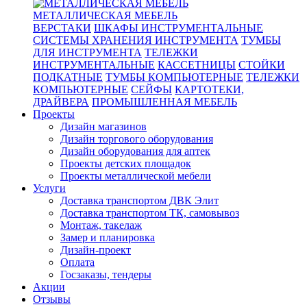
МЕТАЛЛИЧЕСКАЯ МЕБЕЛЬ
ВЕРСТАКИ
ШКАФЫ ИНСТРУМЕНТАЛЬНЫЕ
СИСТЕМЫ ХРАНЕНИЯ ИНСТРУМЕНТА
ТУМБЫ
ДЛЯ ИНСТРУМЕНТА
ТЕЛЕЖКИ
ИНСТРУМЕНТАЛЬНЫЕ
КАССЕТНИЦЫ
СТОЙКИ
ПОДКАТНЫЕ
ТУМБЫ КОМПЬЮТЕРНЫЕ
ТЕЛЕЖКИ
КОМПЬЮТЕРНЫЕ
СЕЙФЫ
КАРТОТЕКИ,
ДРАЙВЕРА
ПРОМЫШЛЕННАЯ МЕБЕЛЬ
Проекты
Дизайн магазинов
Дизайн торгового оборудования
Дизайн оборудования для аптек
Проекты детских площадок
Проекты металлической мебели
Услуги
Доставка транспортом ДВК Элит
Доставка транспортом ТК, самовывоз
Монтаж, такелаж
Замер и планировка
Дизайн-проект
Оплата
Госзаказы, тендеры
Акции
Отзывы