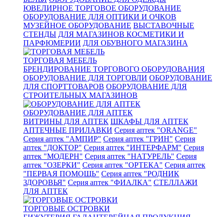
ЮВЕЛИРНОЕ ТОРГОВОЕ ОБОРУДОВАНИЕ
ОБОРУДОВАНИЕ ДЛЯ ОПТИКИ И ОЧКОВ
МУЗЕЙНОЕ ОБОРУДОВАНИЕ
ВЫСТАВОЧНЫЕ
СТЕНДЫ
ДЛЯ МАГАЗИНОВ КОСМЕТИКИ И
ПАРФЮМЕРИИ
ДЛЯ ОБУВНОГО МАГАЗИНА
ТОРГОВАЯ МЕБЕЛЬ
БРЕНДИРОВАНИЕ ТОРГОВОГО ОБОРУДОВАНИЯ
ОБОРУДОВАНИЕ ДЛЯ ТОРГОВЛИ
ОБОРУДОВАНИЕ
ДЛЯ СПОРТТОВАРОВ
ОБОРУДОВАНИЕ ДЛЯ
СТРОИТЕЛЬНЫХ МАГАЗИНОВ
ОБОРУДОВАНИЕ ДЛЯ АПТЕК
ВИТРИНЫ ДЛЯ АПТЕК
ШКАФЫ ДЛЯ АПТЕК
АПТЕЧНЫЕ ПРИЛАВКИ
Серия аптек "ORANGE"
Серия аптек "АМПИР"
Серия аптек "ГРИН"
Серия
аптек "ДОКТОР"
Серия аптек "ИНТЕРФАРМ"
Серия
аптек "МОДЕРН"
Серия аптек "НАТУРЕЛЬ"
Серия
аптек "ОЗЕРКИ"
Серия аптек "ОРТЕКА"
Серия аптек
"ПЕРВАЯ ПОМОЩЬ"
Серия аптек "РОДНИК
ЗДОРОВЬЯ"
Серия аптек "ФИАЛКА"
СТЕЛЛАЖИ
ДЛЯ АПТЕК
ТОРГОВЫЕ ОСТРОВКИ