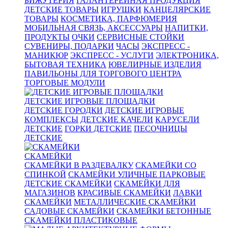
БИЖУТЕРИЯ
ГАЛАНТЕРЕЙНАЯ ПРОДУКЦИЯ
ДЕТСКИЕ ТОВАРЫ
ИГРУШКИ
КАНЦЕЛЯРСКИЕ
ТОВАРЫ
КОСМЕТИКА, ПАРФЮМЕРИЯ
МОБИЛЬНАЯ СВЯЗЬ, АКСЕССУАРЫ
НАПИТКИ,
ПРОДУКТЫ
ОЧКИ
СЕРВИСНЫЕ СТОЙКИ
СУВЕНИРЫ, ПОДАРКИ
ЧАСЫ
ЭКСПРЕСС -
МАНИКЮР
ЭКСПРЕСС - УСЛУГИ
ЭЛЕКТРОНИКА,
БЫТОВАЯ ТЕХНИКА
ЮВЕЛИРНЫЕ ИЗДЕЛИЯ
ПАВИЛЬОНЫ ДЛЯ ТОРГОВОГО ЦЕНТРА
ТОРГОВЫЕ МОДУЛИ
ДЕТСКИЕ ИГРОВЫЕ ПЛОЩАДКИ
ДЕТСКИЕ ГОРОДКИ
ДЕТСКИЕ ИГРОВЫЕ
КОМПЛЕКСЫ
ДЕТСКИЕ КАЧЕЛИ
КАРУСЕЛИ
ДЕТСКИЕ
ГОРКИ ДЕТСКИЕ
ПЕСОЧНИЦЫ
ДЕТСКИЕ
СКАМЕЙКИ
СКАМЕЙКИ В РАЗДЕВАЛКУ
СКАМЕЙКИ СО
СПИНКОЙ
СКАМЕЙКИ УЛИЧНЫЕ ПАРКОВЫЕ
ДЕТСКИЕ СКАМЕЙКИ
СКАМЕЙКИ ДЛЯ
МАГАЗИНОВ
КРАСИВЫЕ СКАМЕЙКИ
ЛАВКИ
СКАМЕЙКИ
МЕТАЛЛИЧЕСКИЕ СКАМЕЙКИ
САДОВЫЕ СКАМЕЙКИ
СКАМЕЙКИ БЕТОННЫЕ
СКАМЕЙКИ ПЛАСТИКОВЫЕ