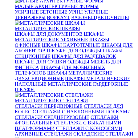
МАЛЫЕ АРХИТЕКТУРНЫЕ ФОРМЫ
УЛИЧНЫЕ БЕТОННЫЕ УРНЫ
УЛИЧНЫЕ
ТРЕНАЖЕРЫ
ВОРКАУТ
ВАЗОНЫ-ЦВЕТОЧНИЦЫ
МЕТАЛЛИЧЕСКИЕ ШКАФЫ
ШКАФЫ ДЛЯ ДОКУМЕНТОВ
ШКАФЫ
МЕТАЛЛИЧЕСКИЕ АРХИВНЫЕ
ШКАФЫ
ОФИСНЫЕ
ШКАФЫ КАРТОТЕЧНЫЕ
ШКАФЫ ДЛЯ
АБОНЕНТОВ
ШКАФЫ ДЛЯ ОДЕЖДЫ
ШКАФЫ
СЕКЦИОННЫЕ
ШКАФЫ ДЛЯ РАЗДЕВАЛОК
ШКАФЫ ДЛЯ СУШКИ ОДЕЖДЫ
МЕБЕЛЬ ДЛЯ
ФИТНЕСА
ШКАФЫ ДЛЯ МОБИЛЬНЫХ
ТЕЛЕФОНОВ
ШКАФЫ МЕТАЛЛИЧЕСКИЕ
ДВУХСЕКЦИОННЫЕ
ШКАФЫ МЕТАЛЛИЧЕСКИЕ
НАПОЛЬНЫЕ
МЕТАЛЛИЧЕСКИЕ ГАРДЕРОБНЫЕ
ШКАФЫ
МЕТАЛЛИЧЕСКИЕ СТЕЛЛАЖИ
СТЕЛЛАЖИ ПЕРЕДВИЖНЫЕ
СТЕЛЛАЖИ ДЛЯ
КОЛЕС
СТЕЛЛАЖИ С НАКЛОННЫМИ ПОЛКАМИ
СТЕЛЛАЖИ СРЕДНЕГРУЗОВЫЕ
СТЕЛЛАЖИ
ФРОНТАЛЬНЫЕ
СТЕЛЛАЖИ С ВЫКАТНЫМИ
ПЛАТФОРМАМИ
СТЕЛЛАЖИ С КОНСОЛЯМИ
АРХИВНЫЕ СТЕЛЛАЖИ
СКЛАДСКИЕ СТЕЛЛАЖИ