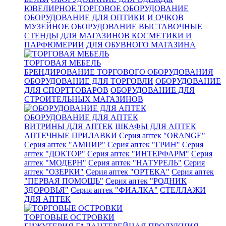
ЮВЕЛИРНОЕ ТОРГОВОЕ ОБОРУДОВАНИЕ
ОБОРУДОВАНИЕ ДЛЯ ОПТИКИ И ОЧКОВ
МУЗЕЙНОЕ ОБОРУДОВАНИЕ
ВЫСТАВОЧНЫЕ
СТЕНДЫ
ДЛЯ МАГАЗИНОВ КОСМЕТИКИ И
ПАРФЮМЕРИИ
ДЛЯ ОБУВНОГО МАГАЗИНА
ТОРГОВАЯ МЕБЕЛЬ
БРЕНДИРОВАНИЕ ТОРГОВОГО ОБОРУДОВАНИЯ
ОБОРУДОВАНИЕ ДЛЯ ТОРГОВЛИ
ОБОРУДОВАНИЕ
ДЛЯ СПОРТТОВАРОВ
ОБОРУДОВАНИЕ ДЛЯ
СТРОИТЕЛЬНЫХ МАГАЗИНОВ
ОБОРУДОВАНИЕ ДЛЯ АПТЕК
ВИТРИНЫ ДЛЯ АПТЕК
ШКАФЫ ДЛЯ АПТЕК
АПТЕЧНЫЕ ПРИЛАВКИ
Серия аптек "ORANGE"
Серия аптек "АМПИР"
Серия аптек "ГРИН"
Серия
аптек "ДОКТОР"
Серия аптек "ИНТЕРФАРМ"
Серия
аптек "МОДЕРН"
Серия аптек "НАТУРЕЛЬ"
Серия
аптек "ОЗЕРКИ"
Серия аптек "ОРТЕКА"
Серия аптек
"ПЕРВАЯ ПОМОЩЬ"
Серия аптек "РОДНИК
ЗДОРОВЬЯ"
Серия аптек "ФИАЛКА"
СТЕЛЛАЖИ
ДЛЯ АПТЕК
ТОРГОВЫЕ ОСТРОВКИ