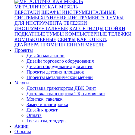
МЕТАЛЛИЧЕСКАЯ МЕБЕЛЬ
ВЕРСТАКИ
ШКАФЫ ИНСТРУМЕНТАЛЬНЫЕ
СИСТЕМЫ ХРАНЕНИЯ ИНСТРУМЕНТА
ТУМБЫ
ДЛЯ ИНСТРУМЕНТА
ТЕЛЕЖКИ
ИНСТРУМЕНТАЛЬНЫЕ
КАССЕТНИЦЫ
СТОЙКИ
ПОДКАТНЫЕ
ТУМБЫ КОМПЬЮТЕРНЫЕ
ТЕЛЕЖКИ
КОМПЬЮТЕРНЫЕ
СЕЙФЫ
КАРТОТЕКИ,
ДРАЙВЕРА
ПРОМЫШЛЕННАЯ МЕБЕЛЬ
Проекты
Дизайн магазинов
Дизайн торгового оборудования
Дизайн оборудования для аптек
Проекты детских площадок
Проекты металлической мебели
Услуги
Доставка транспортом ДВК Элит
Доставка транспортом ТК, самовывоз
Монтаж, такелаж
Замер и планировка
Дизайн-проект
Оплата
Госзаказы, тендеры
Акции
Отзывы