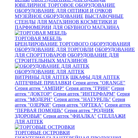
ЮВЕЛИРНОЕ ТОРГОВОЕ ОБОРУДОВАНИЕ
ОБОРУДОВАНИЕ ДЛЯ ОПТИКИ И ОЧКОВ
МУЗЕЙНОЕ ОБОРУДОВАНИЕ
ВЫСТАВОЧНЫЕ
СТЕНДЫ
ДЛЯ МАГАЗИНОВ КОСМЕТИКИ И
ПАРФЮМЕРИИ
ДЛЯ ОБУВНОГО МАГАЗИНА
ТОРГОВАЯ МЕБЕЛЬ
БРЕНДИРОВАНИЕ ТОРГОВОГО ОБОРУДОВАНИЯ
ОБОРУДОВАНИЕ ДЛЯ ТОРГОВЛИ
ОБОРУДОВАНИЕ
ДЛЯ СПОРТТОВАРОВ
ОБОРУДОВАНИЕ ДЛЯ
СТРОИТЕЛЬНЫХ МАГАЗИНОВ
ОБОРУДОВАНИЕ ДЛЯ АПТЕК
ВИТРИНЫ ДЛЯ АПТЕК
ШКАФЫ ДЛЯ АПТЕК
АПТЕЧНЫЕ ПРИЛАВКИ
Серия аптек "ORANGE"
Серия аптек "АМПИР"
Серия аптек "ГРИН"
Серия
аптек "ДОКТОР"
Серия аптек "ИНТЕРФАРМ"
Серия
аптек "МОДЕРН"
Серия аптек "НАТУРЕЛЬ"
Серия
аптек "ОЗЕРКИ"
Серия аптек "ОРТЕКА"
Серия аптек
"ПЕРВАЯ ПОМОЩЬ"
Серия аптек "РОДНИК
ЗДОРОВЬЯ"
Серия аптек "ФИАЛКА"
СТЕЛЛАЖИ
ДЛЯ АПТЕК
ТОРГОВЫЕ ОСТРОВКИ