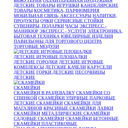
БИЖУТЕРИЯ
ГАЛАНТЕРЕЙНАЯ ПРОДУКЦИЯ
ДЕТСКИЕ ТОВАРЫ
ИГРУШКИ
КАНЦЕЛЯРСКИЕ
ТОВАРЫ
КОСМЕТИКА, ПАРФЮМЕРИЯ
МОБИЛЬНАЯ СВЯЗЬ, АКСЕССУАРЫ
НАПИТКИ,
ПРОДУКТЫ
ОЧКИ
СЕРВИСНЫЕ СТОЙКИ
СУВЕНИРЫ, ПОДАРКИ
ЧАСЫ
ЭКСПРЕСС -
МАНИКЮР
ЭКСПРЕСС - УСЛУГИ
ЭЛЕКТРОНИКА,
БЫТОВАЯ ТЕХНИКА
ЮВЕЛИРНЫЕ ИЗДЕЛИЯ
ПАВИЛЬОНЫ ДЛЯ ТОРГОВОГО ЦЕНТРА
ТОРГОВЫЕ МОДУЛИ
ДЕТСКИЕ ИГРОВЫЕ ПЛОЩАДКИ
ДЕТСКИЕ ГОРОДКИ
ДЕТСКИЕ ИГРОВЫЕ
КОМПЛЕКСЫ
ДЕТСКИЕ КАЧЕЛИ
КАРУСЕЛИ
ДЕТСКИЕ
ГОРКИ ДЕТСКИЕ
ПЕСОЧНИЦЫ
ДЕТСКИЕ
СКАМЕЙКИ
СКАМЕЙКИ В РАЗДЕВАЛКУ
СКАМЕЙКИ СО
СПИНКОЙ
СКАМЕЙКИ УЛИЧНЫЕ ПАРКОВЫЕ
ДЕТСКИЕ СКАМЕЙКИ
СКАМЕЙКИ ДЛЯ
МАГАЗИНОВ
КРАСИВЫЕ СКАМЕЙКИ
ЛАВКИ
СКАМЕЙКИ
МЕТАЛЛИЧЕСКИЕ СКАМЕЙКИ
САДОВЫЕ СКАМЕЙКИ
СКАМЕЙКИ БЕТОННЫЕ
СКАМЕЙКИ ПЛАСТИКОВЫЕ