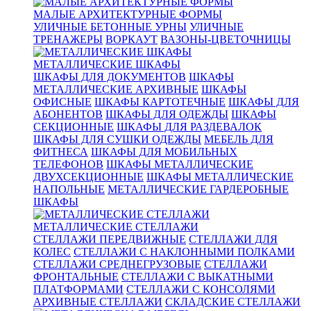
МАЛЫЕ АРХИТЕКТУРНЫЕ ФОРМЫ
УЛИЧНЫЕ БЕТОННЫЕ УРНЫ
УЛИЧНЫЕ
ТРЕНАЖЕРЫ
ВОРКАУТ
ВАЗОНЫ-ЦВЕТОЧНИЦЫ
МЕТАЛЛИЧЕСКИЕ ШКАФЫ
ШКАФЫ ДЛЯ ДОКУМЕНТОВ
ШКАФЫ
МЕТАЛЛИЧЕСКИЕ АРХИВНЫЕ
ШКАФЫ
ОФИСНЫЕ
ШКАФЫ КАРТОТЕЧНЫЕ
ШКАФЫ ДЛЯ
АБОНЕНТОВ
ШКАФЫ ДЛЯ ОДЕЖДЫ
ШКАФЫ
СЕКЦИОННЫЕ
ШКАФЫ ДЛЯ РАЗДЕВАЛОК
ШКАФЫ ДЛЯ СУШКИ ОДЕЖДЫ
МЕБЕЛЬ ДЛЯ
ФИТНЕСА
ШКАФЫ ДЛЯ МОБИЛЬНЫХ
ТЕЛЕФОНОВ
ШКАФЫ МЕТАЛЛИЧЕСКИЕ
ДВУХСЕКЦИОННЫЕ
ШКАФЫ МЕТАЛЛИЧЕСКИЕ
НАПОЛЬНЫЕ
МЕТАЛЛИЧЕСКИЕ ГАРДЕРОБНЫЕ
ШКАФЫ
МЕТАЛЛИЧЕСКИЕ СТЕЛЛАЖИ
СТЕЛЛАЖИ ПЕРЕДВИЖНЫЕ
СТЕЛЛАЖИ ДЛЯ
КОЛЕС
СТЕЛЛАЖИ С НАКЛОННЫМИ ПОЛКАМИ
СТЕЛЛАЖИ СРЕДНЕГРУЗОВЫЕ
СТЕЛЛАЖИ
ФРОНТАЛЬНЫЕ
СТЕЛЛАЖИ С ВЫКАТНЫМИ
ПЛАТФОРМАМИ
СТЕЛЛАЖИ С КОНСОЛЯМИ
АРХИВНЫЕ СТЕЛЛАЖИ
СКЛАДСКИЕ СТЕЛЛАЖИ