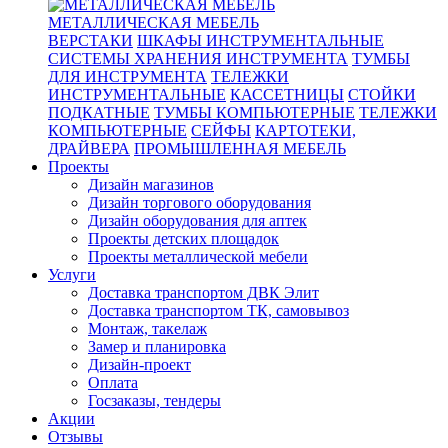
МЕТАЛЛИЧЕСКАЯ МЕБЕЛЬ
ВЕРСТАКИ
ШКАФЫ ИНСТРУМЕНТАЛЬНЫЕ
СИСТЕМЫ ХРАНЕНИЯ ИНСТРУМЕНТА
ТУМБЫ
ДЛЯ ИНСТРУМЕНТА
ТЕЛЕЖКИ
ИНСТРУМЕНТАЛЬНЫЕ
КАССЕТНИЦЫ
СТОЙКИ
ПОДКАТНЫЕ
ТУМБЫ КОМПЬЮТЕРНЫЕ
ТЕЛЕЖКИ
КОМПЬЮТЕРНЫЕ
СЕЙФЫ
КАРТОТЕКИ,
ДРАЙВЕРА
ПРОМЫШЛЕННАЯ МЕБЕЛЬ
Проекты
Дизайн магазинов
Дизайн торгового оборудования
Дизайн оборудования для аптек
Проекты детских площадок
Проекты металлической мебели
Услуги
Доставка транспортом ДВК Элит
Доставка транспортом ТК, самовывоз
Монтаж, такелаж
Замер и планировка
Дизайн-проект
Оплата
Госзаказы, тендеры
Акции
Отзывы