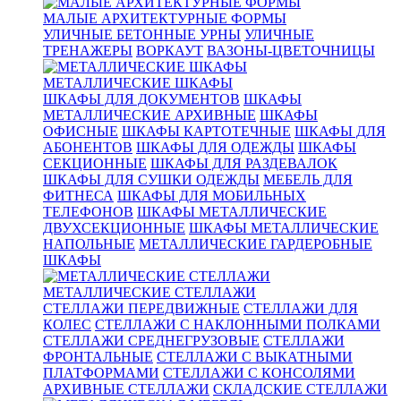
МАЛЫЕ АРХИТЕКТУРНЫЕ ФОРМЫ
УЛИЧНЫЕ БЕТОННЫЕ УРНЫ
УЛИЧНЫЕ
ТРЕНАЖЕРЫ
ВОРКАУТ
ВАЗОНЫ-ЦВЕТОЧНИЦЫ
МЕТАЛЛИЧЕСКИЕ ШКАФЫ
ШКАФЫ ДЛЯ ДОКУМЕНТОВ
ШКАФЫ
МЕТАЛЛИЧЕСКИЕ АРХИВНЫЕ
ШКАФЫ
ОФИСНЫЕ
ШКАФЫ КАРТОТЕЧНЫЕ
ШКАФЫ ДЛЯ
АБОНЕНТОВ
ШКАФЫ ДЛЯ ОДЕЖДЫ
ШКАФЫ
СЕКЦИОННЫЕ
ШКАФЫ ДЛЯ РАЗДЕВАЛОК
ШКАФЫ ДЛЯ СУШКИ ОДЕЖДЫ
МЕБЕЛЬ ДЛЯ
ФИТНЕСА
ШКАФЫ ДЛЯ МОБИЛЬНЫХ
ТЕЛЕФОНОВ
ШКАФЫ МЕТАЛЛИЧЕСКИЕ
ДВУХСЕКЦИОННЫЕ
ШКАФЫ МЕТАЛЛИЧЕСКИЕ
НАПОЛЬНЫЕ
МЕТАЛЛИЧЕСКИЕ ГАРДЕРОБНЫЕ
ШКАФЫ
МЕТАЛЛИЧЕСКИЕ СТЕЛЛАЖИ
СТЕЛЛАЖИ ПЕРЕДВИЖНЫЕ
СТЕЛЛАЖИ ДЛЯ
КОЛЕС
СТЕЛЛАЖИ С НАКЛОННЫМИ ПОЛКАМИ
СТЕЛЛАЖИ СРЕДНЕГРУЗОВЫЕ
СТЕЛЛАЖИ
ФРОНТАЛЬНЫЕ
СТЕЛЛАЖИ С ВЫКАТНЫМИ
ПЛАТФОРМАМИ
СТЕЛЛАЖИ С КОНСОЛЯМИ
АРХИВНЫЕ СТЕЛЛАЖИ
СКЛАДСКИЕ СТЕЛЛАЖИ