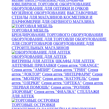
ЮВЕЛИРНОЕ ТОРГОВОЕ ОБОРУДОВАНИЕ
ОБОРУДОВАНИЕ ДЛЯ ОПТИКИ И ОЧКОВ
МУЗЕЙНОЕ ОБОРУДОВАНИЕ
ВЫСТАВОЧНЫЕ
СТЕНДЫ
ДЛЯ МАГАЗИНОВ КОСМЕТИКИ И
ПАРФЮМЕРИИ
ДЛЯ ОБУВНОГО МАГАЗИНА
ТОРГОВАЯ МЕБЕЛЬ
БРЕНДИРОВАНИЕ ТОРГОВОГО ОБОРУДОВАНИЯ
ОБОРУДОВАНИЕ ДЛЯ ТОРГОВЛИ
ОБОРУДОВАНИЕ
ДЛЯ СПОРТТОВАРОВ
ОБОРУДОВАНИЕ ДЛЯ
СТРОИТЕЛЬНЫХ МАГАЗИНОВ
ОБОРУДОВАНИЕ ДЛЯ АПТЕК
ВИТРИНЫ ДЛЯ АПТЕК
ШКАФЫ ДЛЯ АПТЕК
АПТЕЧНЫЕ ПРИЛАВКИ
Серия аптек "ORANGE"
Серия аптек "АМПИР"
Серия аптек "ГРИН"
Серия
аптек "ДОКТОР"
Серия аптек "ИНТЕРФАРМ"
Серия
аптек "МОДЕРН"
Серия аптек "НАТУРЕЛЬ"
Серия
аптек "ОЗЕРКИ"
Серия аптек "ОРТЕКА"
Серия аптек
"ПЕРВАЯ ПОМОЩЬ"
Серия аптек "РОДНИК
ЗДОРОВЬЯ"
Серия аптек "ФИАЛКА"
СТЕЛЛАЖИ
ДЛЯ АПТЕК
ТОРГОВЫЕ ОСТРОВКИ