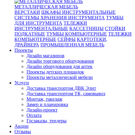
МЕТАЛЛИЧЕСКАЯ МЕБЕЛЬ
ВЕРСТАКИ
ШКАФЫ ИНСТРУМЕНТАЛЬНЫЕ
СИСТЕМЫ ХРАНЕНИЯ ИНСТРУМЕНТА
ТУМБЫ
ДЛЯ ИНСТРУМЕНТА
ТЕЛЕЖКИ
ИНСТРУМЕНТАЛЬНЫЕ
КАССЕТНИЦЫ
СТОЙКИ
ПОДКАТНЫЕ
ТУМБЫ КОМПЬЮТЕРНЫЕ
ТЕЛЕЖКИ
КОМПЬЮТЕРНЫЕ
СЕЙФЫ
КАРТОТЕКИ,
ДРАЙВЕРА
ПРОМЫШЛЕННАЯ МЕБЕЛЬ
Проекты
Дизайн магазинов
Дизайн торгового оборудования
Дизайн оборудования для аптек
Проекты детских площадок
Проекты металлической мебели
Услуги
Доставка транспортом ДВК Элит
Доставка транспортом ТК, самовывоз
Монтаж, такелаж
Замер и планировка
Дизайн-проект
Оплата
Госзаказы, тендеры
Акции
Отзывы