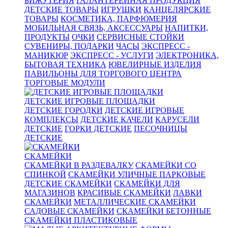
БИЖУТЕРИЯ
ГАЛАНТЕРЕЙНАЯ ПРОДУКЦИЯ
ДЕТСКИЕ ТОВАРЫ
ИГРУШКИ
КАНЦЕЛЯРСКИЕ
ТОВАРЫ
КОСМЕТИКА, ПАРФЮМЕРИЯ
МОБИЛЬНАЯ СВЯЗЬ, АКСЕССУАРЫ
НАПИТКИ,
ПРОДУКТЫ
ОЧКИ
СЕРВИСНЫЕ СТОЙКИ
СУВЕНИРЫ, ПОДАРКИ
ЧАСЫ
ЭКСПРЕСС -
МАНИКЮР
ЭКСПРЕСС - УСЛУГИ
ЭЛЕКТРОНИКА,
БЫТОВАЯ ТЕХНИКА
ЮВЕЛИРНЫЕ ИЗДЕЛИЯ
ПАВИЛЬОНЫ ДЛЯ ТОРГОВОГО ЦЕНТРА
ТОРГОВЫЕ МОДУЛИ
ДЕТСКИЕ ИГРОВЫЕ ПЛОЩАДКИ
ДЕТСКИЕ ГОРОДКИ
ДЕТСКИЕ ИГРОВЫЕ
КОМПЛЕКСЫ
ДЕТСКИЕ КАЧЕЛИ
КАРУСЕЛИ
ДЕТСКИЕ
ГОРКИ ДЕТСКИЕ
ПЕСОЧНИЦЫ
ДЕТСКИЕ
СКАМЕЙКИ
СКАМЕЙКИ В РАЗДЕВАЛКУ
СКАМЕЙКИ СО
СПИНКОЙ
СКАМЕЙКИ УЛИЧНЫЕ ПАРКОВЫЕ
ДЕТСКИЕ СКАМЕЙКИ
СКАМЕЙКИ ДЛЯ
МАГАЗИНОВ
КРАСИВЫЕ СКАМЕЙКИ
ЛАВКИ
СКАМЕЙКИ
МЕТАЛЛИЧЕСКИЕ СКАМЕЙКИ
САДОВЫЕ СКАМЕЙКИ
СКАМЕЙКИ БЕТОННЫЕ
СКАМЕЙКИ ПЛАСТИКОВЫЕ