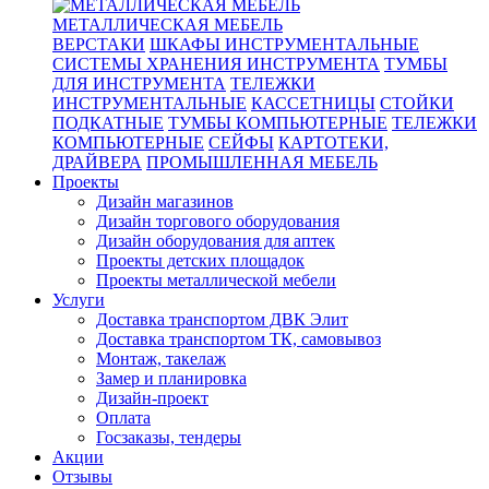
МЕТАЛЛИЧЕСКАЯ МЕБЕЛЬ
ВЕРСТАКИ
ШКАФЫ ИНСТРУМЕНТАЛЬНЫЕ
СИСТЕМЫ ХРАНЕНИЯ ИНСТРУМЕНТА
ТУМБЫ
ДЛЯ ИНСТРУМЕНТА
ТЕЛЕЖКИ
ИНСТРУМЕНТАЛЬНЫЕ
КАССЕТНИЦЫ
СТОЙКИ
ПОДКАТНЫЕ
ТУМБЫ КОМПЬЮТЕРНЫЕ
ТЕЛЕЖКИ
КОМПЬЮТЕРНЫЕ
СЕЙФЫ
КАРТОТЕКИ,
ДРАЙВЕРА
ПРОМЫШЛЕННАЯ МЕБЕЛЬ
Проекты
Дизайн магазинов
Дизайн торгового оборудования
Дизайн оборудования для аптек
Проекты детских площадок
Проекты металлической мебели
Услуги
Доставка транспортом ДВК Элит
Доставка транспортом ТК, самовывоз
Монтаж, такелаж
Замер и планировка
Дизайн-проект
Оплата
Госзаказы, тендеры
Акции
Отзывы