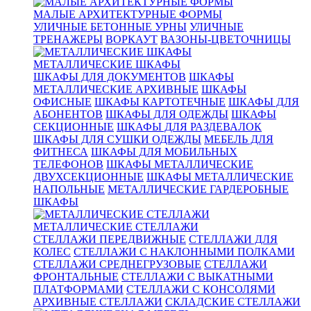
МАЛЫЕ АРХИТЕКТУРНЫЕ ФОРМЫ
УЛИЧНЫЕ БЕТОННЫЕ УРНЫ
УЛИЧНЫЕ
ТРЕНАЖЕРЫ
ВОРКАУТ
ВАЗОНЫ-ЦВЕТОЧНИЦЫ
МЕТАЛЛИЧЕСКИЕ ШКАФЫ
ШКАФЫ ДЛЯ ДОКУМЕНТОВ
ШКАФЫ
МЕТАЛЛИЧЕСКИЕ АРХИВНЫЕ
ШКАФЫ
ОФИСНЫЕ
ШКАФЫ КАРТОТЕЧНЫЕ
ШКАФЫ ДЛЯ
АБОНЕНТОВ
ШКАФЫ ДЛЯ ОДЕЖДЫ
ШКАФЫ
СЕКЦИОННЫЕ
ШКАФЫ ДЛЯ РАЗДЕВАЛОК
ШКАФЫ ДЛЯ СУШКИ ОДЕЖДЫ
МЕБЕЛЬ ДЛЯ
ФИТНЕСА
ШКАФЫ ДЛЯ МОБИЛЬНЫХ
ТЕЛЕФОНОВ
ШКАФЫ МЕТАЛЛИЧЕСКИЕ
ДВУХСЕКЦИОННЫЕ
ШКАФЫ МЕТАЛЛИЧЕСКИЕ
НАПОЛЬНЫЕ
МЕТАЛЛИЧЕСКИЕ ГАРДЕРОБНЫЕ
ШКАФЫ
МЕТАЛЛИЧЕСКИЕ СТЕЛЛАЖИ
СТЕЛЛАЖИ ПЕРЕДВИЖНЫЕ
СТЕЛЛАЖИ ДЛЯ
КОЛЕС
СТЕЛЛАЖИ С НАКЛОННЫМИ ПОЛКАМИ
СТЕЛЛАЖИ СРЕДНЕГРУЗОВЫЕ
СТЕЛЛАЖИ
ФРОНТАЛЬНЫЕ
СТЕЛЛАЖИ С ВЫКАТНЫМИ
ПЛАТФОРМАМИ
СТЕЛЛАЖИ С КОНСОЛЯМИ
АРХИВНЫЕ СТЕЛЛАЖИ
СКЛАДСКИЕ СТЕЛЛАЖИ